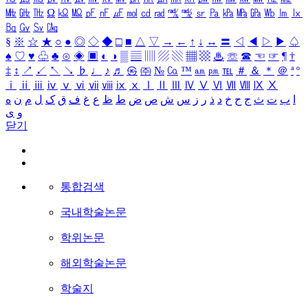
㎒
㎓
㎔
Ω
㏀
㏁
㎊
㎋
㎌
㏖
㏅
㎭
㎮
㎯
㏛
㎩
㎪
㎫
㎬
㏝
㏐
㏓
㏃
㏉
㏜
㏆
§
※
☆
★
○
●
◎
◇
◆
□
■
△
▽
→
←
↑
↓
↔
〓
◁
◀
▷
▶
♤
♠
♡
♥
♧
♣
⊙
◈
▣
◐
◑
▒
▤
▥
▨
▧
▦
▩
♨
☏
☎
☜
☞
¶
†
‡
↕
↗
↙
↖
↘
♭
♩
♪
♬
㉿
㈜
№
㏇
™
㏂
㏘
℡
＃
＆
＊
＠
ª
º
ⅰ
ⅱ
ⅲ
ⅳ
ⅴ
ⅵ
ⅶ
ⅷ
ⅸ
ⅹ
Ⅰ
Ⅱ
Ⅲ
Ⅳ
Ⅴ
Ⅵ
Ⅶ
Ⅷ
Ⅸ
Ⅹ
ا
ب
ت
ث
ج
ح
خ
د
ذ
ر
ز
س
ش
ص
ض
ط
ظ
ع
غ
ف
ق
ک
ل
م
ن
ه
و
ی
닫기
통합검색
국내학술논문
학위논문
해외학술논문
학술지