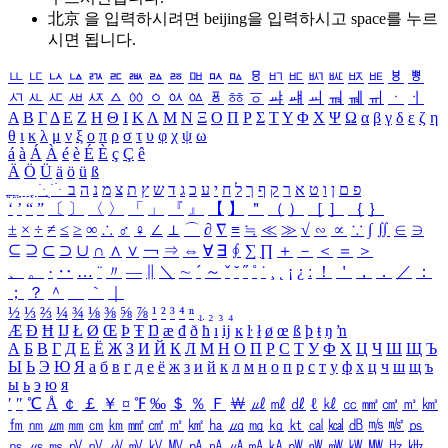
北京 을 입력하시려면
beijing
을 입력하시고 space를 누르
시면 됩니다.
ㅥ
ㅦ
ㅧ
ㅨ
ㅩ
ㅪ
ㅫ
ㅬ
ㅭ
ㅮ
ㅯ
ㅰ
ㅱ
ㅲ
ㅳ
ㅴ
ㅵ
ㅶ
ㅷ
ㅸ
ㅹ
ㅺ
ㅻ
ㅼ
ㅽ
ㅾ
ㅿ
ㆀ
ㆁ
ㆂ
ㆃ
ㆄ
ㆅ
ㆆ
ㆇ
ㆈ
ㆉ
ㆊ
ㆋ
ㆌ
ㆍ
ㆎ
Α
Β
Γ
Δ
Ε
Ζ
Η
Θ
Ι
Κ
Λ
Μ
Ν
Ξ
Ο
Π
Ρ
Σ
Τ
Υ
Φ
Χ
Ψ
Ω
α
β
γ
δ
ε
ζ
η
θ
ι
κ
λ
μ
ν
ξ
ο
π
ρ
σ
τ
υ
φ
χ
ψ
ω
á
à
Á
À
é
è
É
È
ç
Ç
ê
Ä
Ö
Ü
ä
ö
ü
ß
ְ
ֳ
ֲ
ֱ
ָ
ַ
ֵ
ֶ
ִ
ֹ
ּ
ֻ
ׂ
ׁ
ּ
ב
ה
נ
מ
צ
ת
ץ
ש
ד
ג
כ
ע
י
ח
ל
ך
ף
ק
ר
א
ט
ו
ן
ם
פ
‘
’
“
”
〔
〕
〈
〉
「
」
『
』
【
】
＂
（
）
［
］
｛
｝
±
×
÷
≠
≤
≥
∞
∴
♂
♀
∠
⊥
⌒
∂
∇
≡
≒
≪
≫
√
∽
∝
∵
∫
∬
∈
∋
⊆
⊇
⊂
⊃
∪
∩
∧
∨
￢
⇒
⇔
∀
∃
∮
∑
∏
＋
－
＜
＝
＞
、
。
·
‥
…
¨
〃
―
∥
＼
∼
´
～
ˇ
˘
˝
˚
˙
¸
˛
¡
¿
ː
！
＇
，
．
／
：
；
？
＾
＿
｀
｜
½
⅓
⅔
¼
¾
⅛
⅜
⅝
⅞
¹
²
³
⁴
ⁿ
₁
₂
₃
₄
Æ
Ð
Ħ
Ĳ
Ł
Ø
Œ
Þ
Ŧ
Ŋ
æ
đ
ð
ħ
ı
ĳ
ĸ
ŀ
ł
ø
œ
ß
þ
ŧ
ŋ
ŉ
А
Б
В
Г
Д
Е
Ё
Ж
З
И
Й
К
Л
М
Н
О
П
Р
С
Т
У
Ф
Х
Ц
Ч
Ш
Щ
Ъ
Ы
Ь
Э
Ю
Я
а
б
в
г
д
е
ё
ж
з
и
й
к
л
м
н
о
п
р
с
т
у
ф
х
ц
ч
ш
щ
ъ
ы
ь
э
ю
я
′
″
℃
Å
￠
￡
￥
¤
℉
‰
＄
％
Ｆ
￦
㎕
㎖
㎗
ℓ
㎘
㏄
㎣
㎤
㎥
㎦
㎙
㎚
㎛
㎜
㎝
㎞
㎟
㎠
㎡
㎢
㏊
㎍
㎎
㎏
㏏
㎈
㎉
㏈
㎧
㎨
㎰
㎱
㎲
㎳
㎴
㎵
㎶
㎷
㎸
㎹
㎀
㎁
㎂
㎃
㎄
㎺
㎻
㎽
㎾
㎿
㎐
㎑