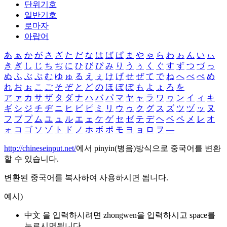
단위기호
일반기호
로마자
아랍어
あ
ぁ
か
が
さ
ざ
た
だ
な
は
ば
ぱ
ま
や
ゃ
ら
わ
ゎ
ん
い
ぃ
き
ぎ
し
じ
ち
ぢ
に
ひ
び
ぴ
み
り
う
ぅ
く
ぐ
す
ず
つ
づ
っ
ぬ
ふ
ぶ
ぷ
む
ゆ
ゅ
る
え
ぇ
け
げ
せ
ぜ
て
で
ね
へ
べ
ぺ
め
れ
お
ぉ
こ
ご
そ
ぞ
と
ど
の
ほ
ぼ
ぽ
も
よ
ょ
ろ
を
ア
ァ
カ
サ
ザ
タ
ダ
ナ
ハ
バ
パ
マ
ヤ
ャ
ラ
ワ
ヮ
ン
イ
ィ
キ
ギ
シ
ジ
チ
ヂ
ニ
ヒ
ビ
ピ
ミ
リ
ウ
ゥ
ク
グ
ス
ズ
ツ
ヅ
ッ
ヌ
フ
ブ
プ
ム
ユ
ュ
ル
エ
ェ
ケ
ゲ
セ
ゼ
テ
デ
ヘ
ベ
ペ
メ
レ
オ
ォ
コ
ゴ
ソ
ゾ
ト
ド
ノ
ホ
ボ
ポ
モ
ヨ
ョ
ロ
ヲ
―
http://chineseinput.net/
에서 pinyin(병음)방식으로 중국어를 변환
할 수 있습니다.
변환된 중국어를 복사하여 사용하시면 됩니다.
예시)
中文 을 입력하시려면
zhongwen
을 입력하시고 space를
누르시면됩니다.