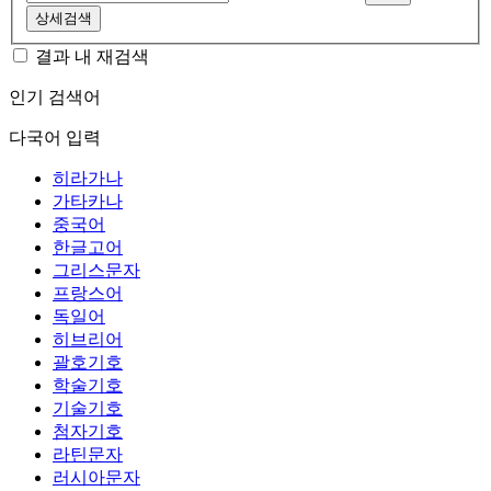
상세검색
결과 내 재검색
인기 검색어
다국어 입력
히라가나
가타카나
중국어
한글고어
그리스문자
프랑스어
독일어
히브리어
괄호기호
학술기호
기술기호
첨자기호
라틴문자
러시아문자