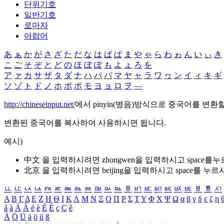
단위기호
일반기호
로마자
아랍어
あ
ぁ
か
が
さ
ざ
た
だ
な
は
ば
ぱ
ま
や
ゃ
ら
わ
ゎ
ん
い
ぃ
き
こ
ご
そ
ぞ
と
ど
の
ほ
ぼ
ぽ
も
よ
ょ
ろ
を
ア
ァ
カ
サ
ザ
タ
ダ
ナ
ハ
バ
パ
マ
ヤ
ャ
ラ
ワ
ヮ
ン
イ
ィ
キ
ギ
ソ
ゾ
ト
ド
ノ
ホ
ボ
ポ
モ
ヨ
ョ
ロ
ヲ
―
http://chineseinput.net/
에서 pinyin(병음)방식으로 중국어를 변환
변환된 중국어를 복사하여 사용하시면 됩니다.
예시)
中文 을 입력하시려면
zhongwen
을 입력하시고 space를
北京 을 입력하시려면
beijing
을 입력하시고 space를 누르
ㅥ
ㅦ
ㅧ
ㅨ
ㅩ
ㅪ
ㅫ
ㅬ
ㅭ
ㅮ
ㅯ
ㅰ
ㅱ
ㅲ
ㅳ
ㅴ
ㅵ
ㅶ
ㅷ
ㅸ
ㅹ
ㅺ
Α
Β
Γ
Δ
Ε
Ζ
Η
Θ
Ι
Κ
Λ
Μ
Ν
Ξ
Ο
Π
Ρ
Σ
Τ
Υ
Φ
Χ
Ψ
Ω
α
β
γ
δ
ε
ζ
η
á
à
Á
À
é
è
É
È
ç
Ç
ê
Ä
Ö
Ü
ä
ö
ü
ß