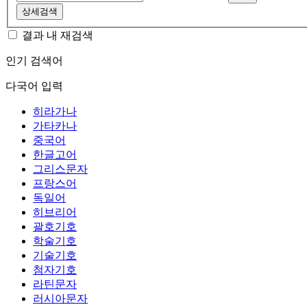
상세검색
결과 내 재검색
인기 검색어
다국어 입력
히라가나
가타카나
중국어
한글고어
그리스문자
프랑스어
독일어
히브리어
괄호기호
학술기호
기술기호
첨자기호
라틴문자
러시아문자