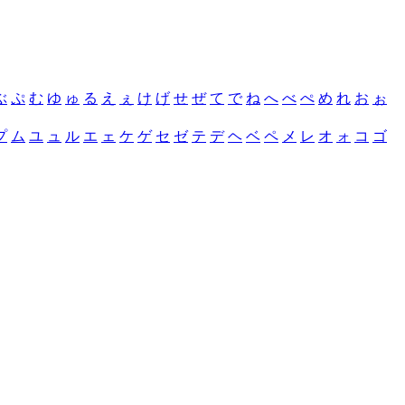
ぶ
ぷ
む
ゆ
ゅ
る
え
ぇ
け
げ
せ
ぜ
て
で
ね
へ
べ
ぺ
め
れ
お
ぉ
プ
ム
ユ
ュ
ル
エ
ェ
ケ
ゲ
セ
ゼ
テ
デ
ヘ
ベ
ペ
メ
レ
オ
ォ
コ
ゴ