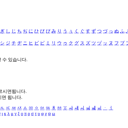
ぎ
し
じ
ち
ぢ
に
ひ
び
ぴ
み
り
う
ぅ
く
ぐ
す
ず
つ
づ
っ
ぬ
ふ
シ
ジ
チ
ヂ
ニ
ヒ
ビ
ピ
ミ
リ
ウ
ゥ
ク
グ
ス
ズ
ツ
ヅ
ッ
ヌ
フ
ブ
할 수 있습니다.
누르시면됩니다.
시면 됩니다.
ㅻ
ㅼ
ㅽ
ㅾ
ㅿ
ㆀ
ㆁ
ㆂ
ㆃ
ㆄ
ㆅ
ㆆ
ㆇ
ㆈ
ㆉ
ㆊ
ㆋ
ㆌ
ㆍ
ㆎ
θ
ι
κ
λ
μ
ν
ξ
ο
π
ρ
σ
τ
υ
φ
χ
ψ
ω