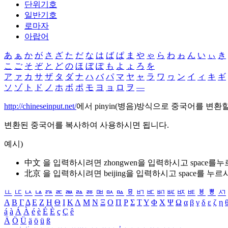
단위기호
일반기호
로마자
아랍어
あ
ぁ
か
が
さ
ざ
た
だ
な
は
ば
ぱ
ま
や
ゃ
ら
わ
ゎ
ん
い
ぃ
き
こ
ご
そ
ぞ
と
ど
の
ほ
ぼ
ぽ
も
よ
ょ
ろ
を
ア
ァ
カ
サ
ザ
タ
ダ
ナ
ハ
バ
パ
マ
ヤ
ャ
ラ
ワ
ヮ
ン
イ
ィ
キ
ギ
ソ
ゾ
ト
ド
ノ
ホ
ボ
ポ
モ
ヨ
ョ
ロ
ヲ
―
http://chineseinput.net/
에서 pinyin(병음)방식으로 중국어를 변환
변환된 중국어를 복사하여 사용하시면 됩니다.
예시)
中文 을 입력하시려면
zhongwen
을 입력하시고 space를
北京 을 입력하시려면
beijing
을 입력하시고 space를 누르
ㅥ
ㅦ
ㅧ
ㅨ
ㅩ
ㅪ
ㅫ
ㅬ
ㅭ
ㅮ
ㅯ
ㅰ
ㅱ
ㅲ
ㅳ
ㅴ
ㅵ
ㅶ
ㅷ
ㅸ
ㅹ
ㅺ
Α
Β
Γ
Δ
Ε
Ζ
Η
Θ
Ι
Κ
Λ
Μ
Ν
Ξ
Ο
Π
Ρ
Σ
Τ
Υ
Φ
Χ
Ψ
Ω
α
β
γ
δ
ε
ζ
η
á
à
Á
À
é
è
É
È
ç
Ç
ê
Ä
Ö
Ü
ä
ö
ü
ß