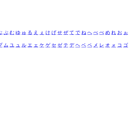
ぶ
ぷ
む
ゆ
ゅ
る
え
ぇ
け
げ
せ
ぜ
て
で
ね
へ
べ
ぺ
め
れ
お
ぉ
プ
ム
ユ
ュ
ル
エ
ェ
ケ
ゲ
セ
ゼ
テ
デ
ヘ
ベ
ペ
メ
レ
オ
ォ
コ
ゴ