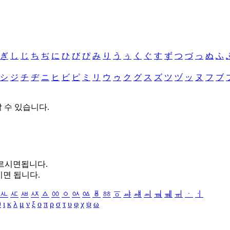
ぎ
し
じ
ち
ぢ
に
ひ
び
ぴ
み
り
う
ぅ
く
ぐ
す
ず
つ
づ
っ
ぬ
ふ
シ
ジ
チ
ヂ
ニ
ヒ
ビ
ピ
ミ
リ
ウ
ゥ
ク
グ
ス
ズ
ツ
ヅ
ッ
ヌ
フ
ブ
할 수 있습니다.
누르시면됩니다.
시면 됩니다.
ㅻ
ㅼ
ㅽ
ㅾ
ㅿ
ㆀ
ㆁ
ㆂ
ㆃ
ㆄ
ㆅ
ㆆ
ㆇ
ㆈ
ㆉ
ㆊ
ㆋ
ㆌ
ㆍ
ㆎ
θ
ι
κ
λ
μ
ν
ξ
ο
π
ρ
σ
τ
υ
φ
χ
ψ
ω