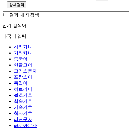
상세검색
결과 내 재검색
인기 검색어
다국어 입력
히라가나
가타카나
중국어
한글고어
그리스문자
프랑스어
독일어
히브리어
괄호기호
학술기호
기술기호
첨자기호
라틴문자
러시아문자