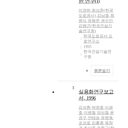
한 연구(I)
이경하
,
최상준(한국
도로공사)
,
김남호
,
최
원식
,
유평준
,
권수안
,
김병곤(한국건설기
술연구원)
한국도로공사 도
로연구소
1995
한국건설기술연
구원
원문보기
3
실용화연구보고
서, 1996
김성환
,
박영호
,
이광
호
,
이병철
,
양성철
,
윤
경구
,
안태송
,
유병옥
,
조성로
,
김홍종
,
옥창