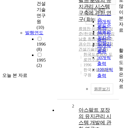
팔트 포장의 유
로
정확도
건설
많
지관리 시스템
순
기술
10개씩 출력
내림차순
이
구축에 관한 연
인기도
연구
본
구( II )
순
조회
원
10개씩
자
연도순
(10)
출력
류명찬
,
이경하
,
최상
료
제목순
발행연도
20개씩
준(한국도로공사)
,
김
저자순
남호
,
최원식
,
유평준
,
출력
발행기
1996
권수안
,
김병곤(한국
30개씩
(8)
건설기술연구원)
관순
활
출력
한국도로공사 도
용
50개씩
로연구소
1995
도
출력
(2)
1996
높
100개씩
한국건설기술연
은
오늘 본 자료
구원
출력
자
료
원문보기
2
아스팔트 포장
의 유지관리 시
스템 개발에 관