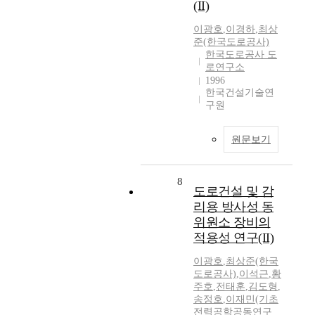
(II)
이광호
,
이경하
,
최상
준(한국도로공사)
한국도로공사 도
로연구소
1996
한국건설기술연
구원
원문보기
8
도로건설 및 감
리용 방사성 동
위원소 장비의
적용성 연구(II)
이광호
,
최상준(한국
도로공사)
,
이석근
,
황
주호
,
전태훈
,
김도형
,
송정호
,
이재민(기초
전력공학공동연구