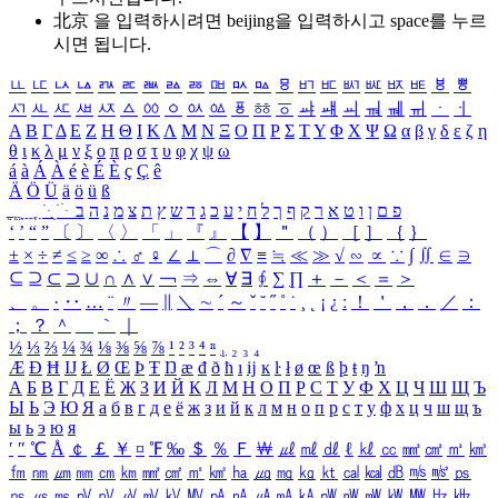
北京 을 입력하시려면
beijing
을 입력하시고 space를 누르
시면 됩니다.
ㅥ
ㅦ
ㅧ
ㅨ
ㅩ
ㅪ
ㅫ
ㅬ
ㅭ
ㅮ
ㅯ
ㅰ
ㅱ
ㅲ
ㅳ
ㅴ
ㅵ
ㅶ
ㅷ
ㅸ
ㅹ
ㅺ
ㅻ
ㅼ
ㅽ
ㅾ
ㅿ
ㆀ
ㆁ
ㆂ
ㆃ
ㆄ
ㆅ
ㆆ
ㆇ
ㆈ
ㆉ
ㆊ
ㆋ
ㆌ
ㆍ
ㆎ
Α
Β
Γ
Δ
Ε
Ζ
Η
Θ
Ι
Κ
Λ
Μ
Ν
Ξ
Ο
Π
Ρ
Σ
Τ
Υ
Φ
Χ
Ψ
Ω
α
β
γ
δ
ε
ζ
η
θ
ι
κ
λ
μ
ν
ξ
ο
π
ρ
σ
τ
υ
φ
χ
ψ
ω
á
à
Á
À
é
è
É
È
ç
Ç
ê
Ä
Ö
Ü
ä
ö
ü
ß
ְ
ֳ
ֲ
ֱ
ָ
ַ
ֵ
ֶ
ִ
ֹ
ּ
ֻ
ׂ
ׁ
ּ
ב
ה
נ
מ
צ
ת
ץ
ש
ד
ג
כ
ע
י
ח
ל
ך
ף
ק
ר
א
ט
ו
ן
ם
פ
‘
’
“
”
〔
〕
〈
〉
「
」
『
』
【
】
＂
（
）
［
］
｛
｝
±
×
÷
≠
≤
≥
∞
∴
♂
♀
∠
⊥
⌒
∂
∇
≡
≒
≪
≫
√
∽
∝
∵
∫
∬
∈
∋
⊆
⊇
⊂
⊃
∪
∩
∧
∨
￢
⇒
⇔
∀
∃
∮
∑
∏
＋
－
＜
＝
＞
、
。
·
‥
…
¨
〃
―
∥
＼
∼
´
～
ˇ
˘
˝
˚
˙
¸
˛
¡
¿
ː
！
＇
，
．
／
：
；
？
＾
＿
｀
｜
½
⅓
⅔
¼
¾
⅛
⅜
⅝
⅞
¹
²
³
⁴
ⁿ
₁
₂
₃
₄
Æ
Ð
Ħ
Ĳ
Ł
Ø
Œ
Þ
Ŧ
Ŋ
æ
đ
ð
ħ
ı
ĳ
ĸ
ŀ
ł
ø
œ
ß
þ
ŧ
ŋ
ŉ
А
Б
В
Г
Д
Е
Ё
Ж
З
И
Й
К
Л
М
Н
О
П
Р
С
Т
У
Ф
Х
Ц
Ч
Ш
Щ
Ъ
Ы
Ь
Э
Ю
Я
а
б
в
г
д
е
ё
ж
з
и
й
к
л
м
н
о
п
р
с
т
у
ф
х
ц
ч
ш
щ
ъ
ы
ь
э
ю
я
′
″
℃
Å
￠
￡
￥
¤
℉
‰
＄
％
Ｆ
￦
㎕
㎖
㎗
ℓ
㎘
㏄
㎣
㎤
㎥
㎦
㎙
㎚
㎛
㎜
㎝
㎞
㎟
㎠
㎡
㎢
㏊
㎍
㎎
㎏
㏏
㎈
㎉
㏈
㎧
㎨
㎰
㎱
㎲
㎳
㎴
㎵
㎶
㎷
㎸
㎹
㎀
㎁
㎂
㎃
㎄
㎺
㎻
㎽
㎾
㎿
㎐
㎑