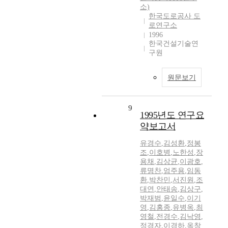
소)
한국도로공사 도
로연구소
1996
한국건설기술연
구원
원문보기
9
1995년도 연구요
약보고서
유경수
,
김성환
,
정봉
조
,
이호병
,
노한성
,
장
용채
,
김상균
,
이광호
,
류명찬
,
엄주용
,
임동
환
,
박찬민
,
서진원
,
조
대연
,
안태송
,
김상구
,
박재범
,
윤일수
,
이기
영
,
김홍종
,
유병옥
,
최
영철
,
전경수
,
김낙영
,
정경자
,
이경하
,
옥창