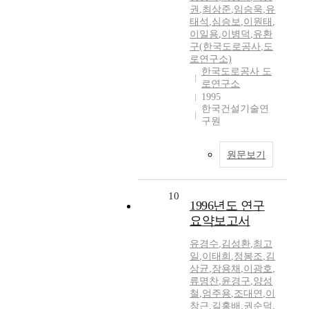
권
,
최상준
,
임승욱
,
유
태석
,
심승보
,
이원태
,
이일용
,
이병덕
,
유환
구(한국도로공사
,
도
로연구소)
한국도로공사 도
로연구소
1995
한국건설기술연
구원
원문보기
10
1996년도 연구
요약보고서
유경수
,
김성환
,
최고
일
,
이태희
,
정봉조
,
김
상균
,
장용채
,
이광호
,
류명찬
,
윤경구
,
양성
철
,
엄주용
,
조대연
,
이
창근
,
길홍배
,
권순덕
,