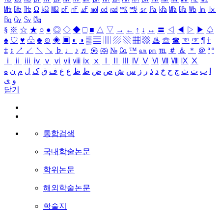
㎒
㎓
㎔
Ω
㏀
㏁
㎊
㎋
㎌
㏖
㏅
㎭
㎮
㎯
㏛
㎩
㎪
㎫
㎬
㏝
㏐
㏓
㏃
㏉
㏜
㏆
§
※
☆
★
○
●
◎
◇
◆
□
■
△
▽
→
←
↑
↓
↔
〓
◁
◀
▷
▶
♤
♠
♡
♥
♧
♣
⊙
◈
▣
◐
◑
▒
▤
▥
▨
▧
▦
▩
♨
☏
☎
☜
☞
¶
†
‡
↕
↗
↙
↖
↘
♭
♩
♪
♬
㉿
㈜
№
㏇
™
㏂
㏘
℡
＃
＆
＊
＠
ª
º
ⅰ
ⅱ
ⅲ
ⅳ
ⅴ
ⅵ
ⅶ
ⅷ
ⅸ
ⅹ
Ⅰ
Ⅱ
Ⅲ
Ⅳ
Ⅴ
Ⅵ
Ⅶ
Ⅷ
Ⅸ
Ⅹ
ا
ب
ت
ث
ج
ح
خ
د
ذ
ر
ز
س
ش
ص
ض
ط
ظ
ع
غ
ف
ق
ک
ل
م
ن
ه
و
ی
닫기
통합검색
국내학술논문
학위논문
해외학술논문
학술지