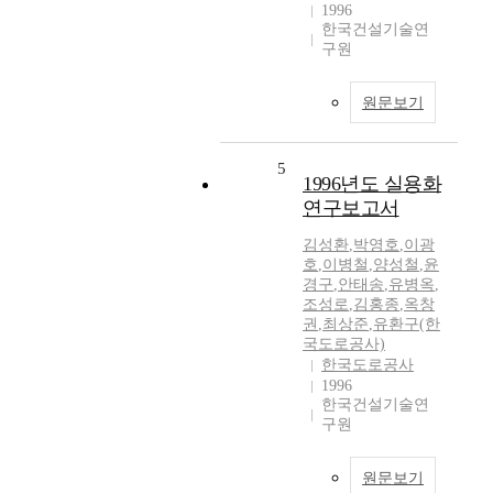
1996
한국건설기술연
구원
원문보기
5
1996년도 실용화
연구보고서
김성환
,
박영호
,
이광
호
,
이병철
,
양성철
,
윤
경구
,
안태송
,
유병옥
,
조성로
,
김홍종
,
옥창
권
,
최상준
,
유환구(한
국도로공사)
한국도로공사
1996
한국건설기술연
구원
원문보기