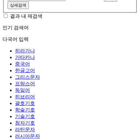
상세검색
결과 내 재검색
인기 검색어
다국어 입력
히라가나
가타카나
중국어
한글고어
그리스문자
프랑스어
독일어
히브리어
괄호기호
학술기호
기술기호
첨자기호
라틴문자
러시아문자