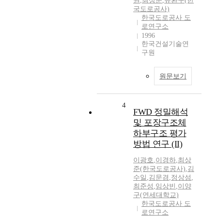
권
,
최상준
,
유환구(한
국도로공사)
한국도로공사 도
로연구소
1996
한국건설기술연
구원
원문보기
4
FWD 정밀해석
및 포장구조체
하부구조 평가
방법 연구 (II)
이광호
,
이경하
,
최상
준(한국도로공사)
,
김
수일
,
김문겸
,
정상섬
,
최준성
,
임상빈
,
이양
구(연세대학교)
한국도로공사 도
로연구소