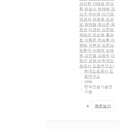
성익현
,
안태송
,
문석
환
,
윤일수
,
박재범
,
김
상구
,
빈미영
,
이기영
,
정경자
,
유병옥
,
조성
로
,
최영철
,
최상준
,
옥
창권
,
이경하
,
김준범
,
유태석
,
임승욱
,
홍승
호
,
이형준
,
한승환
,
이
원태
,
구본성
,
조준상
,
유환구
,
이병덕
,
심재
원
,
김진철
,
김용두
,
이
창근
,
공유석(한국도
로공사
,
도로연구소)
한국도로공사 도
로연구소
1996
한국건설기술연
구원
원문보기