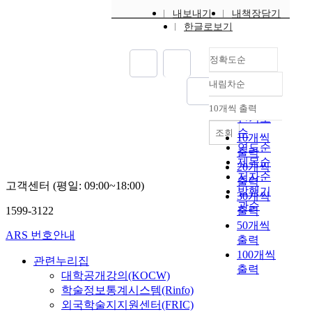
내보내기
내책장담기
한글로보기
정확도순
내림차순
정확도
순
10개씩 출력
내림차순
인기도
순
조회
10개씩
연도순
출력
제목순
20개씩
저자순
출력
고객센터 (평일: 09:00~18:00)
발행기
30개씩
관순
1599-3122
출력
50개씩
ARS 번호안내
출력
100개씩
관련누리집
출력
대학공개강의(KOCW)
학술정보통계시스템(Rinfo)
외국학술지지원센터(FRIC)