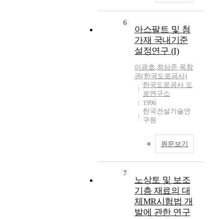
6
아스팔트 및 첨
가재 국내기준
설정연구 (I)
이광호
,
최상준
,
옥창
권(한국도로공사)
한국도로공사 도
로연구소
1996
한국건설기술연
구원
원문보기
7
노상토 및 보조
기층 재료의 대
체MR시험법 개
발에 관한 연구