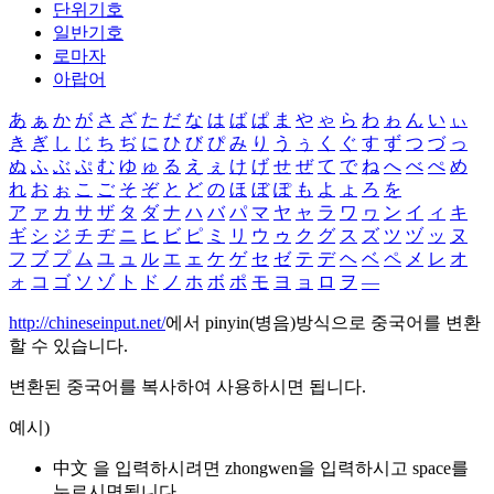
단위기호
일반기호
로마자
아랍어
あ
ぁ
か
が
さ
ざ
た
だ
な
は
ば
ぱ
ま
や
ゃ
ら
わ
ゎ
ん
い
ぃ
き
ぎ
し
じ
ち
ぢ
に
ひ
び
ぴ
み
り
う
ぅ
く
ぐ
す
ず
つ
づ
っ
ぬ
ふ
ぶ
ぷ
む
ゆ
ゅ
る
え
ぇ
け
げ
せ
ぜ
て
で
ね
へ
べ
ぺ
め
れ
お
ぉ
こ
ご
そ
ぞ
と
ど
の
ほ
ぼ
ぽ
も
よ
ょ
ろ
を
ア
ァ
カ
サ
ザ
タ
ダ
ナ
ハ
バ
パ
マ
ヤ
ャ
ラ
ワ
ヮ
ン
イ
ィ
キ
ギ
シ
ジ
チ
ヂ
ニ
ヒ
ビ
ピ
ミ
リ
ウ
ゥ
ク
グ
ス
ズ
ツ
ヅ
ッ
ヌ
フ
ブ
プ
ム
ユ
ュ
ル
エ
ェ
ケ
ゲ
セ
ゼ
テ
デ
ヘ
ベ
ペ
メ
レ
オ
ォ
コ
ゴ
ソ
ゾ
ト
ド
ノ
ホ
ボ
ポ
モ
ヨ
ョ
ロ
ヲ
―
http://chineseinput.net/
에서 pinyin(병음)방식으로 중국어를 변환
할 수 있습니다.
변환된 중국어를 복사하여 사용하시면 됩니다.
예시)
中文 을 입력하시려면
zhongwen
을 입력하시고 space를
누르시면됩니다.