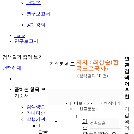
단행본
연구보고서
공개강의
home
연구보고서
검색결과 좁혀 보기
연
저자 : 최상준(한
검색키워드
관
국도로공사)
선택해제
검
(검색결과
10
건)
색
어
좁혀본 항목 보
추
기순서
천
내보내기
내책장담기
검색량순
이
한글로보기
가나다순
검
1
발행기관
아
색
정확도순
스
어
한국
내림차순