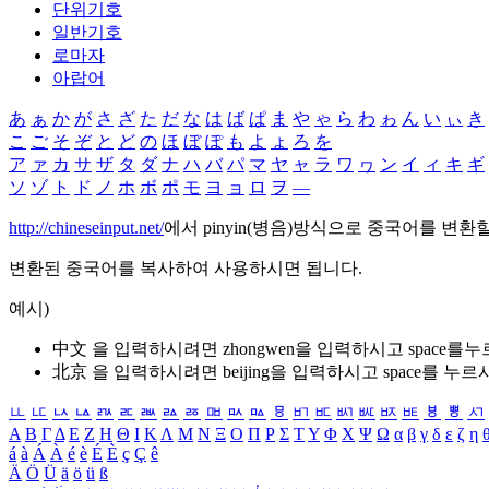
단위기호
일반기호
로마자
아랍어
あ
ぁ
か
が
さ
ざ
た
だ
な
は
ば
ぱ
ま
や
ゃ
ら
わ
ゎ
ん
い
ぃ
き
こ
ご
そ
ぞ
と
ど
の
ほ
ぼ
ぽ
も
よ
ょ
ろ
を
ア
ァ
カ
サ
ザ
タ
ダ
ナ
ハ
バ
パ
マ
ヤ
ャ
ラ
ワ
ヮ
ン
イ
ィ
キ
ギ
ソ
ゾ
ト
ド
ノ
ホ
ボ
ポ
モ
ヨ
ョ
ロ
ヲ
―
http://chineseinput.net/
에서 pinyin(병음)방식으로 중국어를 변환
변환된 중국어를 복사하여 사용하시면 됩니다.
예시)
中文 을 입력하시려면
zhongwen
을 입력하시고 space를
北京 을 입력하시려면
beijing
을 입력하시고 space를 누르
ㅥ
ㅦ
ㅧ
ㅨ
ㅩ
ㅪ
ㅫ
ㅬ
ㅭ
ㅮ
ㅯ
ㅰ
ㅱ
ㅲ
ㅳ
ㅴ
ㅵ
ㅶ
ㅷ
ㅸ
ㅹ
ㅺ
Α
Β
Γ
Δ
Ε
Ζ
Η
Θ
Ι
Κ
Λ
Μ
Ν
Ξ
Ο
Π
Ρ
Σ
Τ
Υ
Φ
Χ
Ψ
Ω
α
β
γ
δ
ε
ζ
η
á
à
Á
À
é
è
É
È
ç
Ç
ê
Ä
Ö
Ü
ä
ö
ü
ß