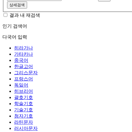
상세검색
결과 내 재검색
인기 검색어
다국어 입력
히라가나
가타카나
중국어
한글고어
그리스문자
프랑스어
독일어
히브리어
괄호기호
학술기호
기술기호
첨자기호
라틴문자
러시아문자