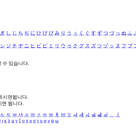
ぎ
し
じ
ち
ぢ
に
ひ
び
ぴ
み
り
う
ぅ
く
ぐ
す
ず
つ
づ
っ
ぬ
ふ
シ
ジ
チ
ヂ
ニ
ヒ
ビ
ピ
ミ
リ
ウ
ゥ
ク
グ
ス
ズ
ツ
ヅ
ッ
ヌ
フ
ブ
할 수 있습니다.
누르시면됩니다.
시면 됩니다.
ㅻ
ㅼ
ㅽ
ㅾ
ㅿ
ㆀ
ㆁ
ㆂ
ㆃ
ㆄ
ㆅ
ㆆ
ㆇ
ㆈ
ㆉ
ㆊ
ㆋ
ㆌ
ㆍ
ㆎ
θ
ι
κ
λ
μ
ν
ξ
ο
π
ρ
σ
τ
υ
φ
χ
ψ
ω