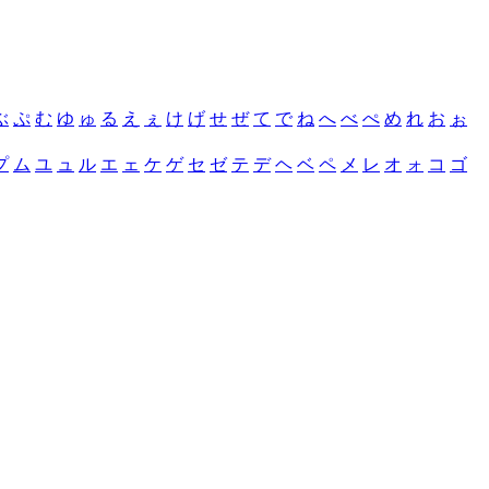
ぶ
ぷ
む
ゆ
ゅ
る
え
ぇ
け
げ
せ
ぜ
て
で
ね
へ
べ
ぺ
め
れ
お
ぉ
プ
ム
ユ
ュ
ル
エ
ェ
ケ
ゲ
セ
ゼ
テ
デ
ヘ
ベ
ペ
メ
レ
オ
ォ
コ
ゴ