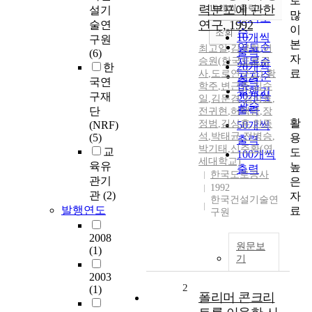
로
순
력분포에 관한
10개씩 출력
설기
내림차순
많
인기도
연구, 1992
술연
이
순
조회
10개씩
구원
본
연도순
최고일
,
김국한
,
이
출력
(6)
자
승원(한국도로공
제목순
20개씩
한
료
사
,
도로연구소)
,
황
저자순
출력
국연
학주
,
변근주
,
김수
발행기
30개씩
구재
일
,
김문겸
,
김상효
,
관순
출력
단
전귀현
,
허택녕
,
장
활
정범
,
김상훈
,
한종
(NRF)
50개씩
석
,
박태균
,
전병승
,
용
(5)
출력
박기태
,
신주환(연
교
도
100개씩
세대학교)
육유
높
출력
한국도로공사
관기
은
1992
관
(2)
자
한국건설기술연
발행연도
료
구원
2008
원문보
(1)
기
2003
2
(1)
폴리머 콘크리