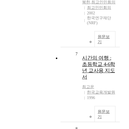
북한
,
최고인민회의
최고인민회의
2002
한국연구재단
(NRF)
원문보
기
7
시간의 여행 :
초등학교 4-6학
년 교사용 지도
서
최고운
한국교육개발원
1996
원문보
기
8