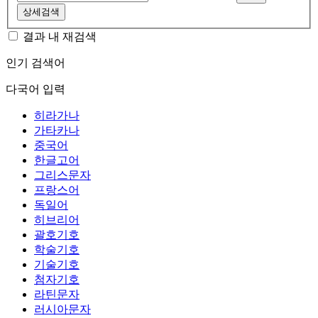
상세검색
결과 내 재검색
인기 검색어
다국어 입력
히라가나
가타카나
중국어
한글고어
그리스문자
프랑스어
독일어
히브리어
괄호기호
학술기호
기술기호
첨자기호
라틴문자
러시아문자