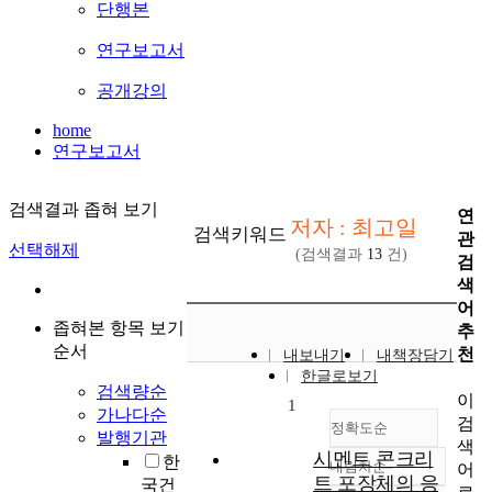
단행본
연구보고서
공개강의
home
연구보고서
검색결과 좁혀 보기
연
저자 : 최고일
검색키워드
관
선택해제
(검색결과
13
건)
검
색
어
좁혀본 항목 보기
추
순서
천
내보내기
내책장담기
한글로보기
검색량순
이
1
가나다순
검
정확도순
발행기관
색
시멘트 콘크리
한
내림차순
어
정확도
트 포장체의 응
국건