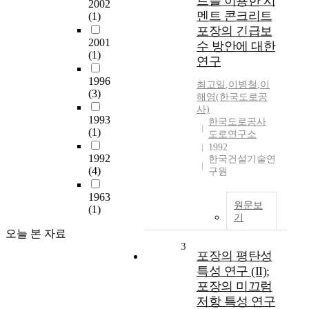
트를 이용한 시
2002
멘트 콘크리트
(1)
포장의 긴급보
2001
수 방안에 대한
(1)
연구
1996
최고일
,
이병철
,
이
(3)
해영(한국도로공
사)
1993
한국도로공사
(1)
도로연구소
1992
1992
한국건설기술연
(4)
구원
1963
원문보
(1)
기
오늘 본 자료
3
포장의 평탄성
특성 연구 (II);
포장의 미끄럼
저항 특성 연구