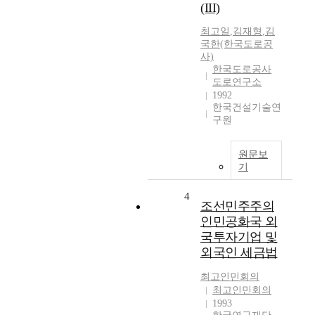
(III)
최고일
,
김재형
,
김
국한(한국도로공
사)
한국도로공사
도로연구소
1992
한국건설기술연
구원
원문보
기
4
조선민주주의
인민공화국 외
국투자기업 및
외국인 세금법
최고인민회의
최고인민회의
1993