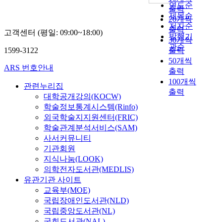
연도순
출력
제목순
20개씩
저자순
출력
고객센터 (평일: 09:00~18:00)
발행기
30개씩
관순
1599-3122
출력
50개씩
ARS 번호안내
출력
100개씩
관련누리집
출력
대학공개강의(KOCW)
학술정보통계시스템(Rinfo)
외국학술지지원센터(FRIC)
학술관계분석서비스(SAM)
사서커뮤니티
기관회원
지식나눔(LOOK)
의학전자도서관(MEDLIS)
유관기관 사이트
교육부(MOE)
국립장애인도서관(NLD)
국립중앙도서관(NL)
국회도서관(NAL)