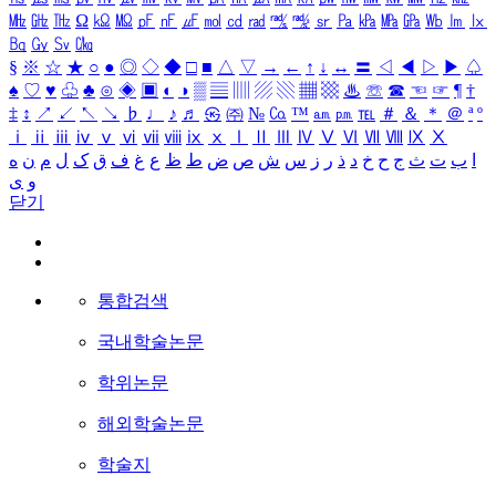
㎒
㎓
㎔
Ω
㏀
㏁
㎊
㎋
㎌
㏖
㏅
㎭
㎮
㎯
㏛
㎩
㎪
㎫
㎬
㏝
㏐
㏓
㏃
㏉
㏜
㏆
§
※
☆
★
○
●
◎
◇
◆
□
■
△
▽
→
←
↑
↓
↔
〓
◁
◀
▷
▶
♤
♠
♡
♥
♧
♣
⊙
◈
▣
◐
◑
▒
▤
▥
▨
▧
▦
▩
♨
☏
☎
☜
☞
¶
†
‡
↕
↗
↙
↖
↘
♭
♩
♪
♬
㉿
㈜
№
㏇
™
㏂
㏘
℡
＃
＆
＊
＠
ª
º
ⅰ
ⅱ
ⅲ
ⅳ
ⅴ
ⅵ
ⅶ
ⅷ
ⅸ
ⅹ
Ⅰ
Ⅱ
Ⅲ
Ⅳ
Ⅴ
Ⅵ
Ⅶ
Ⅷ
Ⅸ
Ⅹ
ا
ب
ت
ث
ج
ح
خ
د
ذ
ر
ز
س
ش
ص
ض
ط
ظ
ع
غ
ف
ق
ک
ل
م
ن
ه
و
ی
닫기
통합검색
국내학술논문
학위논문
해외학술논문
학술지