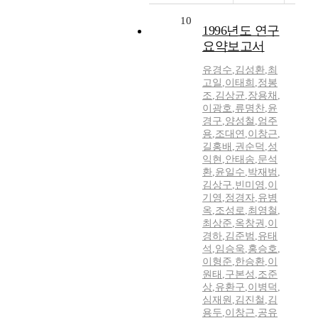
10
1996년도 연구
요약보고서
유경수
,
김성환
,
최
고일
,
이태희
,
정봉
조
,
김상균
,
장용채
,
이광호
,
류명찬
,
윤
경구
,
양성철
,
엄주
용
,
조대연
,
이창근
,
길홍배
,
권순덕
,
성
익현
,
안태송
,
문석
환
,
윤일수
,
박재범
,
김상구
,
빈미영
,
이
기영
,
정경자
,
유병
옥
,
조성로
,
최영철
,
최상준
,
옥창권
,
이
경하
,
김준범
,
유태
석
,
임승욱
,
홍승호
,
이형준
,
한승환
,
이
원태
,
구본성
,
조준
상
,
유환구
,
이병덕
,
심재원
,
김진철
,
김
용두
,
이창근
,
공유