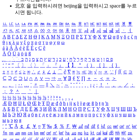
北京 을 입력하시려면
beijing
을 입력하시고 space를 누르
시면 됩니다.
ㅥ
ㅦ
ㅧ
ㅨ
ㅩ
ㅪ
ㅫ
ㅬ
ㅭ
ㅮ
ㅯ
ㅰ
ㅱ
ㅲ
ㅳ
ㅴ
ㅵ
ㅶ
ㅷ
ㅸ
ㅹ
ㅺ
ㅻ
ㅼ
ㅽ
ㅾ
ㅿ
ㆀ
ㆁ
ㆂ
ㆃ
ㆄ
ㆅ
ㆆ
ㆇ
ㆈ
ㆉ
ㆊ
ㆋ
ㆌ
ㆍ
ㆎ
Α
Β
Γ
Δ
Ε
Ζ
Η
Θ
Ι
Κ
Λ
Μ
Ν
Ξ
Ο
Π
Ρ
Σ
Τ
Υ
Φ
Χ
Ψ
Ω
α
β
γ
δ
ε
ζ
η
θ
ι
κ
λ
μ
ν
ξ
ο
π
ρ
σ
τ
υ
φ
χ
ψ
ω
á
à
Á
À
é
è
É
È
ç
Ç
ê
Ä
Ö
Ü
ä
ö
ü
ß
ְ
ֳ
ֲ
ֱ
ָ
ַ
ֵ
ֶ
ִ
ֹ
ּ
ֻ
ׂ
ׁ
ּ
ב
ה
נ
מ
צ
ת
ץ
ש
ד
ג
כ
ע
י
ח
ל
ך
ף
ק
ר
א
ט
ו
ן
ם
פ
‘
’
“
”
〔
〕
〈
〉
「
」
『
』
【
】
＂
（
）
［
］
｛
｝
±
×
÷
≠
≤
≥
∞
∴
♂
♀
∠
⊥
⌒
∂
∇
≡
≒
≪
≫
√
∽
∝
∵
∫
∬
∈
∋
⊆
⊇
⊂
⊃
∪
∩
∧
∨
￢
⇒
⇔
∀
∃
∮
∑
∏
＋
－
＜
＝
＞
、
。
·
‥
…
¨
〃
―
∥
＼
∼
´
～
ˇ
˘
˝
˚
˙
¸
˛
¡
¿
ː
！
＇
，
．
／
：
；
？
＾
＿
｀
｜
½
⅓
⅔
¼
¾
⅛
⅜
⅝
⅞
¹
²
³
⁴
ⁿ
₁
₂
₃
₄
Æ
Ð
Ħ
Ĳ
Ł
Ø
Œ
Þ
Ŧ
Ŋ
æ
đ
ð
ħ
ı
ĳ
ĸ
ŀ
ł
ø
œ
ß
þ
ŧ
ŋ
ŉ
А
Б
В
Г
Д
Е
Ё
Ж
З
И
Й
К
Л
М
Н
О
П
Р
С
Т
У
Ф
Х
Ц
Ч
Ш
Щ
Ъ
Ы
Ь
Э
Ю
Я
а
б
в
г
д
е
ё
ж
з
и
й
к
л
м
н
о
п
р
с
т
у
ф
х
ц
ч
ш
щ
ъ
ы
ь
э
ю
я
′
″
℃
Å
￠
￡
￥
¤
℉
‰
＄
％
Ｆ
￦
㎕
㎖
㎗
ℓ
㎘
㏄
㎣
㎤
㎥
㎦
㎙
㎚
㎛
㎜
㎝
㎞
㎟
㎠
㎡
㎢
㏊
㎍
㎎
㎏
㏏
㎈
㎉
㏈
㎧
㎨
㎰
㎱
㎲
㎳
㎴
㎵
㎶
㎷
㎸
㎹
㎀
㎁
㎂
㎃
㎄
㎺
㎻
㎽
㎾
㎿
㎐
㎑