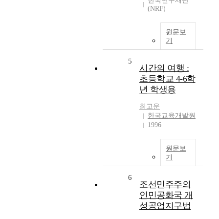
한국연구재단
(NRF)
원문보
기
5
시간의 여행 :
초등학교 4-6학
년 학생용
최고운
한국교육개발원
1996
원문보
기
6
조선민주주의
인민공화국 개
성공업지구법