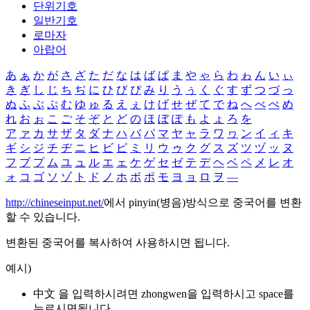
단위기호
일반기호
로마자
아랍어
あ
ぁ
か
が
さ
ざ
た
だ
な
は
ば
ぱ
ま
や
ゃ
ら
わ
ゎ
ん
い
ぃ
き
ぎ
し
じ
ち
ぢ
に
ひ
び
ぴ
み
り
う
ぅ
く
ぐ
す
ず
つ
づ
っ
ぬ
ふ
ぶ
ぷ
む
ゆ
ゅ
る
え
ぇ
け
げ
せ
ぜ
て
で
ね
へ
べ
ぺ
め
れ
お
ぉ
こ
ご
そ
ぞ
と
ど
の
ほ
ぼ
ぽ
も
よ
ょ
ろ
を
ア
ァ
カ
サ
ザ
タ
ダ
ナ
ハ
バ
パ
マ
ヤ
ャ
ラ
ワ
ヮ
ン
イ
ィ
キ
ギ
シ
ジ
チ
ヂ
ニ
ヒ
ビ
ピ
ミ
リ
ウ
ゥ
ク
グ
ス
ズ
ツ
ヅ
ッ
ヌ
フ
ブ
プ
ム
ユ
ュ
ル
エ
ェ
ケ
ゲ
セ
ゼ
テ
デ
ヘ
ベ
ペ
メ
レ
オ
ォ
コ
ゴ
ソ
ゾ
ト
ド
ノ
ホ
ボ
ポ
モ
ヨ
ョ
ロ
ヲ
―
http://chineseinput.net/
에서 pinyin(병음)방식으로 중국어를 변환
할 수 있습니다.
변환된 중국어를 복사하여 사용하시면 됩니다.
예시)
中文 을 입력하시려면
zhongwen
을 입력하시고 space를
누르시면됩니다.