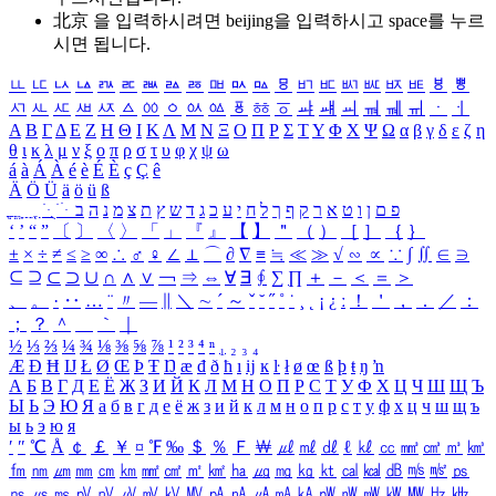
北京 을 입력하시려면
beijing
을 입력하시고 space를 누르
시면 됩니다.
ㅥ
ㅦ
ㅧ
ㅨ
ㅩ
ㅪ
ㅫ
ㅬ
ㅭ
ㅮ
ㅯ
ㅰ
ㅱ
ㅲ
ㅳ
ㅴ
ㅵ
ㅶ
ㅷ
ㅸ
ㅹ
ㅺ
ㅻ
ㅼ
ㅽ
ㅾ
ㅿ
ㆀ
ㆁ
ㆂ
ㆃ
ㆄ
ㆅ
ㆆ
ㆇ
ㆈ
ㆉ
ㆊ
ㆋ
ㆌ
ㆍ
ㆎ
Α
Β
Γ
Δ
Ε
Ζ
Η
Θ
Ι
Κ
Λ
Μ
Ν
Ξ
Ο
Π
Ρ
Σ
Τ
Υ
Φ
Χ
Ψ
Ω
α
β
γ
δ
ε
ζ
η
θ
ι
κ
λ
μ
ν
ξ
ο
π
ρ
σ
τ
υ
φ
χ
ψ
ω
á
à
Á
À
é
è
É
È
ç
Ç
ê
Ä
Ö
Ü
ä
ö
ü
ß
ְ
ֳ
ֲ
ֱ
ָ
ַ
ֵ
ֶ
ִ
ֹ
ּ
ֻ
ׂ
ׁ
ּ
ב
ה
נ
מ
צ
ת
ץ
ש
ד
ג
כ
ע
י
ח
ל
ך
ף
ק
ר
א
ט
ו
ן
ם
פ
‘
’
“
”
〔
〕
〈
〉
「
」
『
』
【
】
＂
（
）
［
］
｛
｝
±
×
÷
≠
≤
≥
∞
∴
♂
♀
∠
⊥
⌒
∂
∇
≡
≒
≪
≫
√
∽
∝
∵
∫
∬
∈
∋
⊆
⊇
⊂
⊃
∪
∩
∧
∨
￢
⇒
⇔
∀
∃
∮
∑
∏
＋
－
＜
＝
＞
、
。
·
‥
…
¨
〃
―
∥
＼
∼
´
～
ˇ
˘
˝
˚
˙
¸
˛
¡
¿
ː
！
＇
，
．
／
：
；
？
＾
＿
｀
｜
½
⅓
⅔
¼
¾
⅛
⅜
⅝
⅞
¹
²
³
⁴
ⁿ
₁
₂
₃
₄
Æ
Ð
Ħ
Ĳ
Ł
Ø
Œ
Þ
Ŧ
Ŋ
æ
đ
ð
ħ
ı
ĳ
ĸ
ŀ
ł
ø
œ
ß
þ
ŧ
ŋ
ŉ
А
Б
В
Г
Д
Е
Ё
Ж
З
И
Й
К
Л
М
Н
О
П
Р
С
Т
У
Ф
Х
Ц
Ч
Ш
Щ
Ъ
Ы
Ь
Э
Ю
Я
а
б
в
г
д
е
ё
ж
з
и
й
к
л
м
н
о
п
р
с
т
у
ф
х
ц
ч
ш
щ
ъ
ы
ь
э
ю
я
′
″
℃
Å
￠
￡
￥
¤
℉
‰
＄
％
Ｆ
￦
㎕
㎖
㎗
ℓ
㎘
㏄
㎣
㎤
㎥
㎦
㎙
㎚
㎛
㎜
㎝
㎞
㎟
㎠
㎡
㎢
㏊
㎍
㎎
㎏
㏏
㎈
㎉
㏈
㎧
㎨
㎰
㎱
㎲
㎳
㎴
㎵
㎶
㎷
㎸
㎹
㎀
㎁
㎂
㎃
㎄
㎺
㎻
㎽
㎾
㎿
㎐
㎑