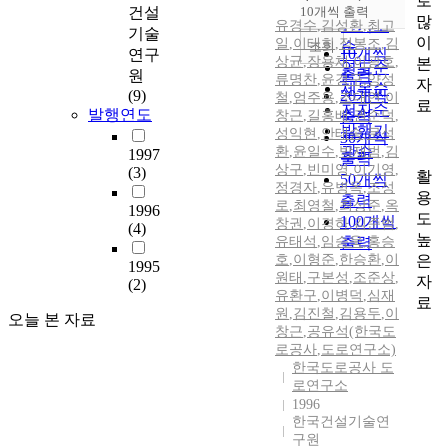
로
순
건설
10개씩 출력
내림차순
많
인기도
유경수
,
김성환
,
최고
기술
이
일
,
이태희
,
정봉조
,
김
순
조회
10개씩
연구
상균
,
장용채
,
이광호
,
본
연도순
출력
원
류명찬
,
윤경구
,
양성
자
제목순
(9)
20개씩
철
,
엄주용
,
조대연
,
이
료
저자순
발행연도
창근
,
길홍배
출력
,
권순덕
,
발행기
성익현
,
안태송
,
문석
30개씩
관순
환
,
윤일수
,
박재범
,
김
1997
출력
상구
,
빈미영
,
이기영
,
(3)
활
50개씩
정경자
,
유병옥
,
조성
용
출력
로
,
최영철
,
최상준
,
옥
1996
도
100개씩
창권
,
이경하
,
김준범
,
(4)
높
유태석
,
임승욱
출력
,
홍승
은
호
,
이형준
,
한승환
,
이
1995
원태
,
구본성
,
조준상
,
자
(2)
유환구
,
이병덕
,
심재
료
원
,
김진철
,
김용두
,
이
오늘 본 자료
창근
,
공유석(한국도
로공사
,
도로연구소)
한국도로공사 도
로연구소
1996
한국건설기술연
구원