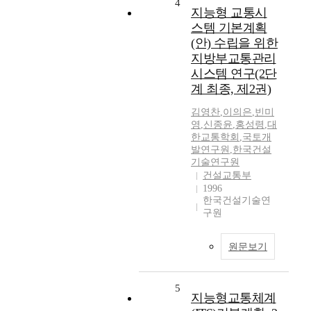
4
지능형 교통시
스템 기본계획
(안) 수립을 위한
지방부교통관리
시스템 연구(2단
계 최종, 제2권)
김영찬
,
이의은
,
빈미
영
,
신종윤
,
홍성령
,
대
한교통학회
,
국토개
발연구원
,
한국건설
기술연구원
건설교통부
1996
한국건설기술연
구원
원문보기
5
지능형교통체계