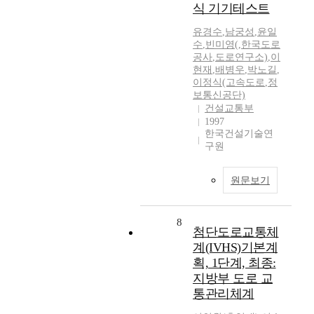
식 기기테스트
유경수
,
남궁성
,
윤일
수
,
빈미영(
,
한국도로
공사
,
도로연구소)
,
이
현재
,
배병우
,
박노길
,
이정식(고속도로
,
정
보통신공단)
건설교통부
1997
한국건설기술연
구원
원문보기
8
첨단도로교통체
계(IVHS)기본계
획, 1단계, 최종:
지방부 도로 교
통관리체계