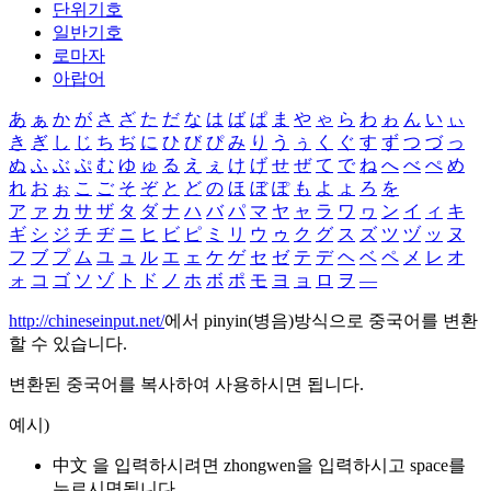
단위기호
일반기호
로마자
아랍어
あ
ぁ
か
が
さ
ざ
た
だ
な
は
ば
ぱ
ま
や
ゃ
ら
わ
ゎ
ん
い
ぃ
き
ぎ
し
じ
ち
ぢ
に
ひ
び
ぴ
み
り
う
ぅ
く
ぐ
す
ず
つ
づ
っ
ぬ
ふ
ぶ
ぷ
む
ゆ
ゅ
る
え
ぇ
け
げ
せ
ぜ
て
で
ね
へ
べ
ぺ
め
れ
お
ぉ
こ
ご
そ
ぞ
と
ど
の
ほ
ぼ
ぽ
も
よ
ょ
ろ
を
ア
ァ
カ
サ
ザ
タ
ダ
ナ
ハ
バ
パ
マ
ヤ
ャ
ラ
ワ
ヮ
ン
イ
ィ
キ
ギ
シ
ジ
チ
ヂ
ニ
ヒ
ビ
ピ
ミ
リ
ウ
ゥ
ク
グ
ス
ズ
ツ
ヅ
ッ
ヌ
フ
ブ
プ
ム
ユ
ュ
ル
エ
ェ
ケ
ゲ
セ
ゼ
テ
デ
ヘ
ベ
ペ
メ
レ
オ
ォ
コ
ゴ
ソ
ゾ
ト
ド
ノ
ホ
ボ
ポ
モ
ヨ
ョ
ロ
ヲ
―
http://chineseinput.net/
에서 pinyin(병음)방식으로 중국어를 변환
할 수 있습니다.
변환된 중국어를 복사하여 사용하시면 됩니다.
예시)
中文 을 입력하시려면
zhongwen
을 입력하시고 space를
누르시면됩니다.