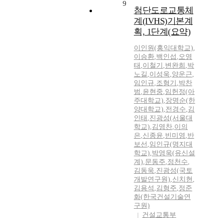
9
첨단도로교통체
계(IVHS)기본계
획, 1단계(요약)
이인원(홍익대학교)
,
이승환
,
백인섭
,
오영
태
,
이철기
,
변완희
,
박
노길
,
이성욱
,
양운근
,
임인규
,
조형기
,
박찬
범
,
윤현중
,
임헌정(아
주대학교)
,
장명순(한
양대학교)
,
전경수
,
김
인태
,
진광성(서울대
학교)
,
김영찬
,
이의
은
,
신종윤
,
빈미영
,
반
보선
,
임인규(명지대
학교)
,
박영욱(유신설
계)
,
문동주
,
정천수
,
김동욱
,
진광성(국토
개발연구원)
,
신치현
,
김용석
,
김형주
,
정준
화(한국건설기술연
구원)
건설교통부