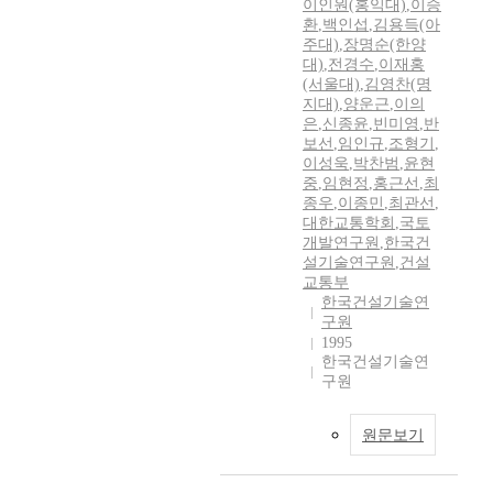
이인원(홍익대)
,
이승
환
,
백인섭
,
김용득(아
주대)
,
장명순(한양
대)
,
전경수
,
이재홍
(서울대)
,
김영찬(명
지대)
,
양운근
,
이의
은
,
신종윤
,
빈미영
,
반
보선
,
임인규
,
조형기
,
이성욱
,
박찬범
,
윤현
중
,
임현정
,
홍근선
,
최
종우
,
이종민
,
최관선
,
대한교통학회
,
국토
개발연구원
,
한국건
설기술연구원
,
건설
교통부
한국건설기술연
구원
1995
한국건설기술연
구원
원문보기