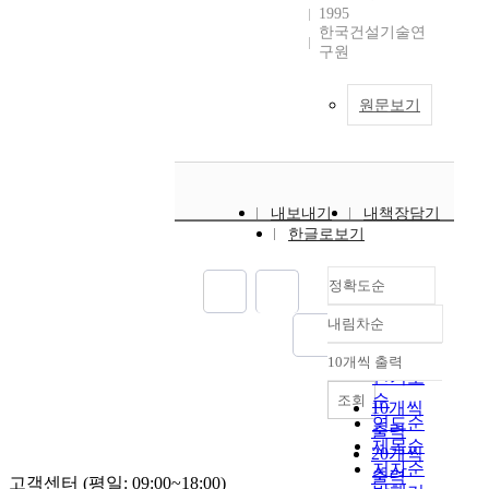
1995
한국건설기술연
구원
원문보기
내보내기
내책장담기
한글로보기
정확도순
내림차순
정확도
순
10개씩 출력
내림차순
인기도
순
조회
10개씩
연도순
출력
제목순
20개씩
저자순
출력
고객센터 (평일: 09:00~18:00)