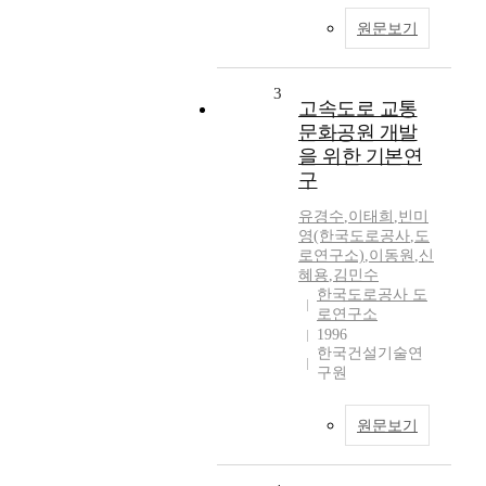
원문보기
3
고속도로 교통
문화공원 개발
을 위한 기본연
구
유경수
,
이태희
,
빈미
영(한국도로공사
,
도
로연구소)
,
이동원
,
신
혜용
,
김민수
한국도로공사 도
로연구소
1996
한국건설기술연
구원
원문보기