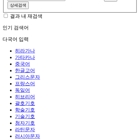
상세검색
결과 내 재검색
인기 검색어
다국어 입력
히라가나
가타카나
중국어
한글고어
그리스문자
프랑스어
독일어
히브리어
괄호기호
학술기호
기술기호
첨자기호
라틴문자
러시아문자