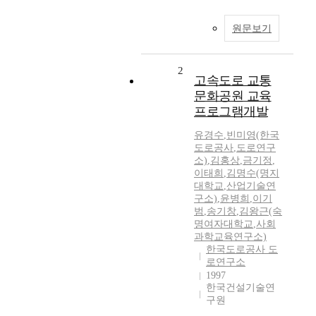
원문보기
2
고속도로 교통
문화공원 교육
프로그램개발
유경수
,
빈미영(한국
도로공사
,
도로연구
소)
,
김홍상
,
금기정
,
이태희
,
김명수(명지
대학교
,
산업기술연
구소)
,
윤병희
,
이기
범
,
송기창
,
김왕근(숙
명여자대학교
,
사회
과학교육연구소)
한국도로공사 도
로연구소
1997
한국건설기술연
구원