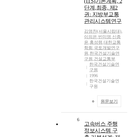
(ITS)기본계획, 2
단계,최종, 제2
권: 지방부교통
관리시스템연구
김영찬(서울시립대)
,
이의은
,
빈미영
,
신종
윤
,
홍성령
,
대한교통
학회
,
국토개발연구
원
,
한국건설기술연
구원
,
건설교통부
한국건설기술연
구원
1996
한국건설기술연
구원
원문보기
6
고속버스 주행
정보시스템 구