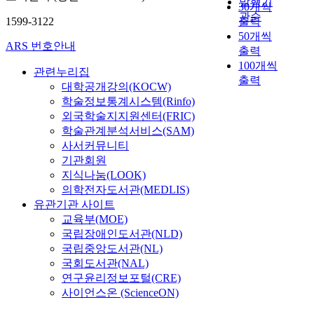
발행기
30개씩
관순
1599-3122
출력
50개씩
ARS 번호안내
출력
100개씩
관련누리집
출력
대학공개강의(KOCW)
학술정보통계시스템(Rinfo)
외국학술지지원센터(FRIC)
학술관계분석서비스(SAM)
사서커뮤니티
기관회원
지식나눔(LOOK)
의학전자도서관(MEDLIS)
유관기관 사이트
교육부(MOE)
국립장애인도서관(NLD)
국립중앙도서관(NL)
국회도서관(NAL)
연구윤리정보포털(CRE)
사이언스온 (ScienceON)