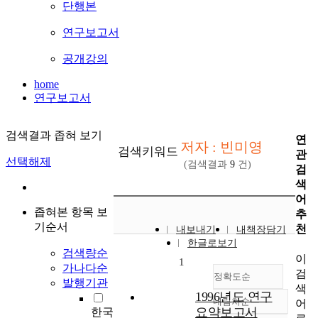
단행본
연구보고서
공개강의
home
연구보고서
검색결과 좁혀 보기
연
저자 : 빈미영
검색키워드
관
선택해제
(검색결과
9
건)
검
색
어
좁혀본 항목 보
추
기순서
천
내보내기
내책장담기
한글로보기
검색량순
이
1
가나다순
검
정확도순
발행기관
색
1996년도 연구
내림차순
어
정확도
요약보고서
한국