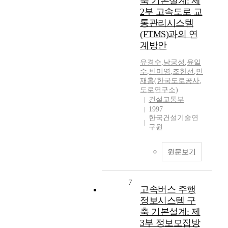
축 기본설계: 제
2부 고속도로 교
통관리시스템
(FTMS)과의 연
계방안
유경수
,
남궁성
,
윤일
수
,
빈미영
,
조한선
,
민
재홍(한국도로공사
,
도로연구소)
건설교통부
1997
한국건설기술연
구원
원문보기
7
고속버스 주행
정보시스템 구
축 기본설계: 제
3부 정보모집방