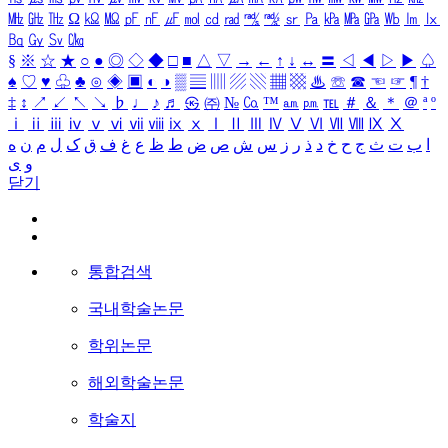
㎒
㎓
㎔
Ω
㏀
㏁
㎊
㎋
㎌
㏖
㏅
㎭
㎮
㎯
㏛
㎩
㎪
㎫
㎬
㏝
㏐
㏓
㏃
㏉
㏜
㏆
§
※
☆
★
○
●
◎
◇
◆
□
■
△
▽
→
←
↑
↓
↔
〓
◁
◀
▷
▶
♤
♠
♡
♥
♧
♣
⊙
◈
▣
◐
◑
▒
▤
▥
▨
▧
▦
▩
♨
☏
☎
☜
☞
¶
†
‡
↕
↗
↙
↖
↘
♭
♩
♪
♬
㉿
㈜
№
㏇
™
㏂
㏘
℡
＃
＆
＊
＠
ª
º
ⅰ
ⅱ
ⅲ
ⅳ
ⅴ
ⅵ
ⅶ
ⅷ
ⅸ
ⅹ
Ⅰ
Ⅱ
Ⅲ
Ⅳ
Ⅴ
Ⅵ
Ⅶ
Ⅷ
Ⅸ
Ⅹ
ا
ب
ت
ث
ج
ح
خ
د
ذ
ر
ز
س
ش
ص
ض
ط
ظ
ع
غ
ف
ق
ک
ل
م
ن
ه
و
ی
닫기
통합검색
국내학술논문
학위논문
해외학술논문
학술지