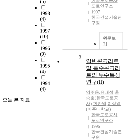
한국도로공사
(5)
도로연구소
1997
1998
한국건설기술연
(4)
구원
1997
(10)
원문보
기
1996
(9)
3
일반콘크리트
1995
및 특수콘크리
(4)
트의 투수특성
연구(II)
1994
(4)
엄주용
,
유태석
,
홍
승호(한국도로공
오늘 본 자료
사)
,
한만엽
,
이상엽
(아주대학교)
한국도로공사
도로연구소
1996
한국건설기술연
구원