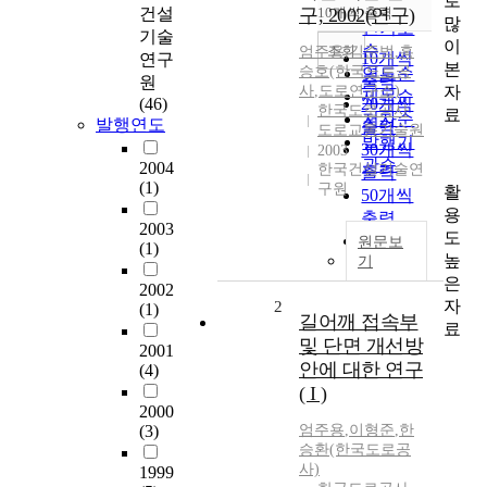
로
순
건설
구, 2002(연구)
10개씩 출력
내림차순
많
인기도
기술
이
순
조회
엄주용
,
김준범
,
홍
10개씩
연구
본
승호(한국도로공
연도순
출력
원
자
사
,
도로연구소)
제목순
(46)
20개씩
한국도로공사
료
저자순
발행연도
출력
도로교통기술원
발행기
30개씩
2003
관순
2004
한국건설기술연
출력
(1)
구원
활
50개씩
용
출력
2003
도
100개씩
원문보
(1)
높
기
출력
은
2002
자
2
(1)
길어깨 접속부
료
및 단면 개선방
2001
안에 대한 연구
(4)
( I )
2000
(3)
엄주용
,
이형준
,
한
승환(한국도로공
사)
1999