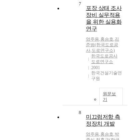
7
포장 상태 조사
장비 실무적용
을 위한 실용화
연구
엄주용
,
홍승호
,
김
준범(한국도로공
사
,
도로연구소)
한국도로공사
도로연구소
2001
한국건설기술연
구원
원문보
기
8
미끄럼저항 측
정장치 개발
엄주용
,
홍승호
,
박
종식
,
정홍규(한국