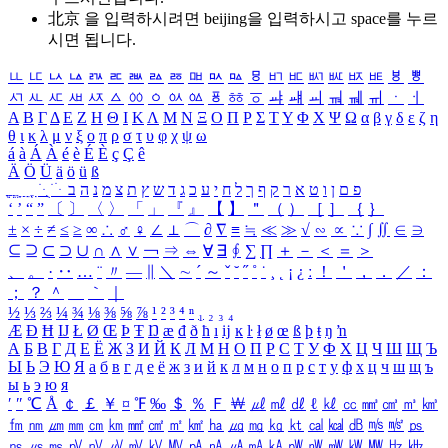
北京 을 입력하시려면
beijing
을 입력하시고 space를 누르
시면 됩니다.
ㅥ
ㅦ
ㅧ
ㅨ
ㅩ
ㅪ
ㅫ
ㅬ
ㅭ
ㅮ
ㅯ
ㅰ
ㅱ
ㅲ
ㅳ
ㅴ
ㅵ
ㅶ
ㅷ
ㅸ
ㅹ
ㅺ
ㅻ
ㅼ
ㅽ
ㅾ
ㅿ
ㆀ
ㆁ
ㆂ
ㆃ
ㆄ
ㆅ
ㆆ
ㆇ
ㆈ
ㆉ
ㆊ
ㆋ
ㆌ
ㆍ
ㆎ
Α
Β
Γ
Δ
Ε
Ζ
Η
Θ
Ι
Κ
Λ
Μ
Ν
Ξ
Ο
Π
Ρ
Σ
Τ
Υ
Φ
Χ
Ψ
Ω
α
β
γ
δ
ε
ζ
η
θ
ι
κ
λ
μ
ν
ξ
ο
π
ρ
σ
τ
υ
φ
χ
ψ
ω
á
à
Á
À
é
è
É
È
ç
Ç
ê
Ä
Ö
Ü
ä
ö
ü
ß
ְ
ֳ
ֲ
ֱ
ָ
ַ
ֵ
ֶ
ִ
ֹ
ּ
ֻ
ׂ
ׁ
ּ
ב
ה
נ
מ
צ
ת
ץ
ש
ד
ג
כ
ע
י
ח
ל
ך
ף
ק
ר
א
ט
ו
ן
ם
פ
‘
’
“
”
〔
〕
〈
〉
「
」
『
』
【
】
＂
（
）
［
］
｛
｝
±
×
÷
≠
≤
≥
∞
∴
♂
♀
∠
⊥
⌒
∂
∇
≡
≒
≪
≫
√
∽
∝
∵
∫
∬
∈
∋
⊆
⊇
⊂
⊃
∪
∩
∧
∨
￢
⇒
⇔
∀
∃
∮
∑
∏
＋
－
＜
＝
＞
、
。
·
‥
…
¨
〃
―
∥
＼
∼
´
～
ˇ
˘
˝
˚
˙
¸
˛
¡
¿
ː
！
＇
，
．
／
：
；
？
＾
＿
｀
｜
½
⅓
⅔
¼
¾
⅛
⅜
⅝
⅞
¹
²
³
⁴
ⁿ
₁
₂
₃
₄
Æ
Ð
Ħ
Ĳ
Ł
Ø
Œ
Þ
Ŧ
Ŋ
æ
đ
ð
ħ
ı
ĳ
ĸ
ŀ
ł
ø
œ
ß
þ
ŧ
ŋ
ŉ
А
Б
В
Г
Д
Е
Ё
Ж
З
И
Й
К
Л
М
Н
О
П
Р
С
Т
У
Ф
Х
Ц
Ч
Ш
Щ
Ъ
Ы
Ь
Э
Ю
Я
а
б
в
г
д
е
ё
ж
з
и
й
к
л
м
н
о
п
р
с
т
у
ф
х
ц
ч
ш
щ
ъ
ы
ь
э
ю
я
′
″
℃
Å
￠
￡
￥
¤
℉
‰
＄
％
Ｆ
￦
㎕
㎖
㎗
ℓ
㎘
㏄
㎣
㎤
㎥
㎦
㎙
㎚
㎛
㎜
㎝
㎞
㎟
㎠
㎡
㎢
㏊
㎍
㎎
㎏
㏏
㎈
㎉
㏈
㎧
㎨
㎰
㎱
㎲
㎳
㎴
㎵
㎶
㎷
㎸
㎹
㎀
㎁
㎂
㎃
㎄
㎺
㎻
㎽
㎾
㎿
㎐
㎑