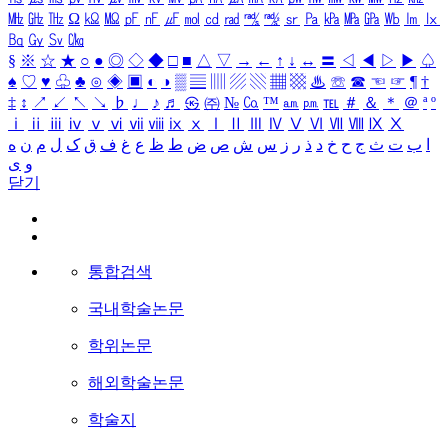
㎒
㎓
㎔
Ω
㏀
㏁
㎊
㎋
㎌
㏖
㏅
㎭
㎮
㎯
㏛
㎩
㎪
㎫
㎬
㏝
㏐
㏓
㏃
㏉
㏜
㏆
§
※
☆
★
○
●
◎
◇
◆
□
■
△
▽
→
←
↑
↓
↔
〓
◁
◀
▷
▶
♤
♠
♡
♥
♧
♣
⊙
◈
▣
◐
◑
▒
▤
▥
▨
▧
▦
▩
♨
☏
☎
☜
☞
¶
†
‡
↕
↗
↙
↖
↘
♭
♩
♪
♬
㉿
㈜
№
㏇
™
㏂
㏘
℡
＃
＆
＊
＠
ª
º
ⅰ
ⅱ
ⅲ
ⅳ
ⅴ
ⅵ
ⅶ
ⅷ
ⅸ
ⅹ
Ⅰ
Ⅱ
Ⅲ
Ⅳ
Ⅴ
Ⅵ
Ⅶ
Ⅷ
Ⅸ
Ⅹ
ا
ب
ت
ث
ج
ح
خ
د
ذ
ر
ز
س
ش
ص
ض
ط
ظ
ع
غ
ف
ق
ک
ل
م
ن
ه
و
ی
닫기
통합검색
국내학술논문
학위논문
해외학술논문
학술지