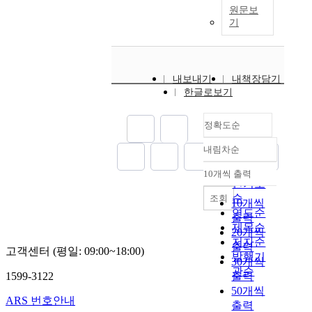
원문보
기
내보내기
내책장담기
한글로보기
정확도순
내림차순
정확도
순
10개씩 출력
내림차순
인기도
순
조회
10개씩
연도순
출력
제목순
20개씩
저자순
출력
고객센터 (평일: 09:00~18:00)
발행기
30개씩
관순
1599-3122
출력
50개씩
ARS 번호안내
출력