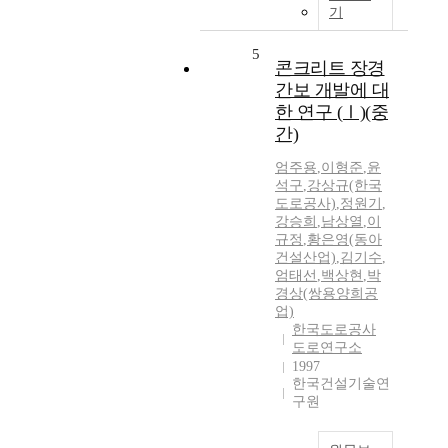
기
5
콘크리트 장경
간보 개발에 대
한 연구 (Ⅰ)(중
간)
엄주용
,
이형준
,
윤
석구
,
강상규(한국
도로공사)
,
정원기
,
강승희
,
남상열
,
이
규정
,
황은영(동아
건설산업)
,
김기수
,
엄태선
,
백상현
,
박
경상(쌍용양희공
업)
한국도로공사
도로연구소
1997
한국건설기술연
구원