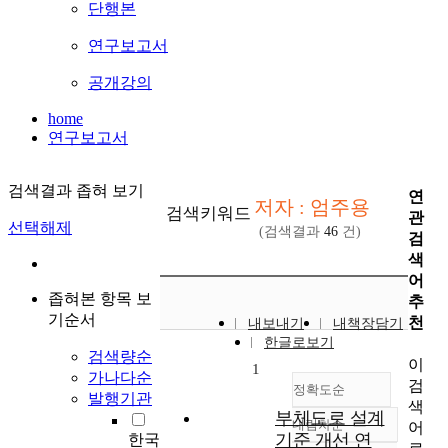
단행본
연구보고서
공개강의
home
연구보고서
검색결과 좁혀 보기
연
저자 : 엄주용
검색키워드
관
선택해제
(검색결과
46
건)
검
색
어
좁혀본 항목 보
추
기순서
천
내보내기
내책장담기
한글로보기
검색량순
이
1
가나다순
검
정확도순
발행기관
색
부체도로 설계
내림차순
어
정확도
기준 개선 연
한국