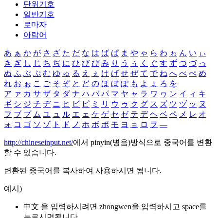
단위기호
일반기호
로마자
아랍어
あ
ぁ
か
が
さ
ざ
た
だ
な
は
ば
ぱ
ま
や
ゃ
ら
わ
ゎ
ん
い
ぃ
き
ぎ
し
じ
ち
ぢ
に
ひ
び
ぴ
み
り
う
ぅ
く
ぐ
す
ず
つ
づ
っ
ぬ
ふ
ぶ
ぷ
む
ゆ
ゅ
る
え
ぇ
け
げ
せ
ぜ
て
で
ね
へ
べ
ぺ
め
れ
お
ぉ
こ
ご
そ
ぞ
と
ど
の
ほ
ぼ
ぽ
も
よ
ょ
ろ
を
ア
ァ
カ
サ
ザ
タ
ダ
ナ
ハ
バ
パ
マ
ヤ
ャ
ラ
ワ
ヮ
ン
イ
ィ
キ
ギ
シ
ジ
チ
ヂ
ニ
ヒ
ビ
ピ
ミ
リ
ウ
ゥ
ク
グ
ス
ズ
ツ
ヅ
ッ
ヌ
フ
ブ
プ
ム
ユ
ュ
ル
エ
ェ
ケ
ゲ
セ
ゼ
テ
デ
ヘ
ベ
ペ
メ
レ
オ
ォ
コ
ゴ
ソ
ゾ
ト
ド
ノ
ホ
ボ
ポ
モ
ヨ
ョ
ロ
ヲ
―
http://chineseinput.net/
에서 pinyin(병음)방식으로 중국어를 변환
할 수 있습니다.
변환된 중국어를 복사하여 사용하시면 됩니다.
예시)
中文 을 입력하시려면
zhongwen
을 입력하시고 space를
누르시면됩니다.