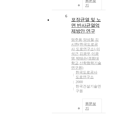
원문보
기
6
포장균열 및 노
면 반사균열억
제방안 연구
엄주용
,
양성철
,
김
시한(한국도로공
사
,
도로연구소)
,
이
석근
,
김광우
,
이광
명
,
박태순(경희대
학교
,
산학협력기술
연구원)
한국도로공사
도로연구소
2000
한국건설기술연
구원
원문보
기