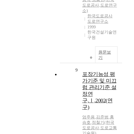
도로공사
,
도로연구
소)
한국도로공사
도로연구소
1999
한국건설기술연
구원
원문보
기
9
포장기능성 평
가기준 및 미끄
럼 관리기준 설
정연
구,Ⅰ,2002(연
구)
엄주용
,
김준범
,
홍
승호
,
정철기(한국
도로공사
,
도로교통
기술원)