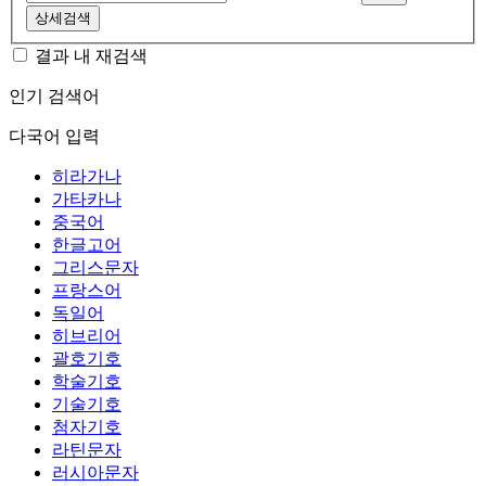
상세검색
결과 내 재검색
인기 검색어
다국어 입력
히라가나
가타카나
중국어
한글고어
그리스문자
프랑스어
독일어
히브리어
괄호기호
학술기호
기술기호
첨자기호
라틴문자
러시아문자