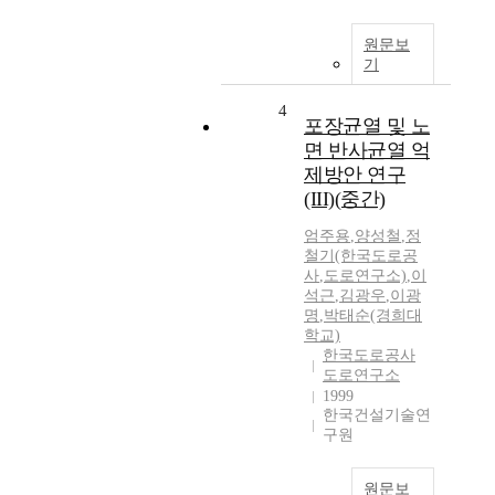
원문보
기
4
포장균열 및 노
면 반사균열 억
제방안 연구
(III)(중간)
엄주용
,
양성철
,
정
철기(한국도로공
사
,
도로연구소)
,
이
석근
,
김광우
,
이광
명
,
박태순(경희대
학교)
한국도로공사
도로연구소
1999
한국건설기술연
구원
원문보