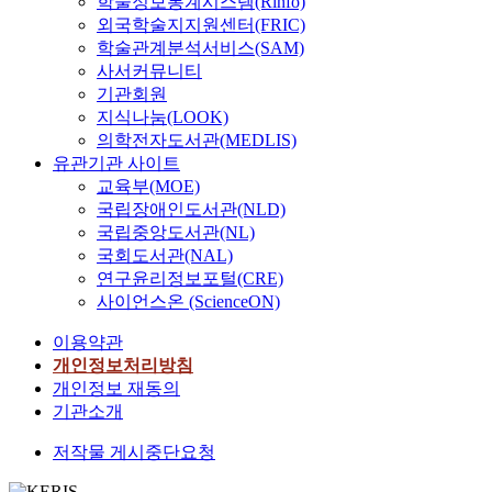
학술정보통계시스템(Rinfo)
외국학술지지원센터(FRIC)
학술관계분석서비스(SAM)
사서커뮤니티
기관회원
지식나눔(LOOK)
의학전자도서관(MEDLIS)
유관기관 사이트
교육부(MOE)
국립장애인도서관(NLD)
국립중앙도서관(NL)
국회도서관(NAL)
연구윤리정보포털(CRE)
사이언스온 (ScienceON)
이용약관
개인정보처리방침
개인정보 재동의
기관소개
저작물 게시중단요청