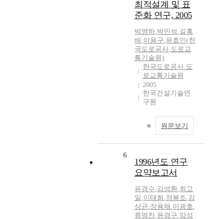
최적설계 및 표
준화 연구, 2005
박영하
,
박민석
,
길홍
배
,
이용구
,
유호인(한
국도로공사
,
도로교
통기술원)
한국도로공사 도
로교통기술원
2005
한국건설기술연
구원
원문보기
6
1996년도 연구
요약보고서
유경수
,
김성환
,
최고
일
,
이태희
,
정봉조
,
김
상균
,
장용채
,
이광호
,
류명찬
,
윤경구
,
양성