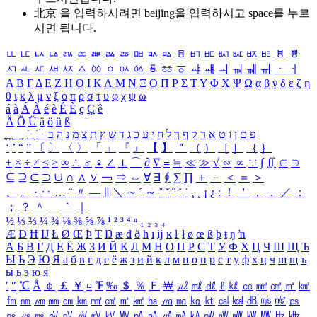
北京 을 입력하시려면
beijing
을 입력하시고 space를 누르
시면 됩니다.
ㅥ
ㅦ
ㅧ
ㅨ
ㅩ
ㅪ
ㅫ
ㅬ
ㅭ
ㅮ
ㅯ
ㅰ
ㅱ
ㅲ
ㅳ
ㅴ
ㅵ
ㅶ
ㅷ
ㅸ
ㅹ
ㅺ
ㅻ
ㅼ
ㅽ
ㅾ
ㅿ
ㆀ
ㆁ
ㆂ
ㆃ
ㆄ
ㆅ
ㆆ
ㆇ
ㆈ
ㆉ
ㆊ
ㆋ
ㆌ
ㆍ
ㆎ
Α
Β
Γ
Δ
Ε
Ζ
Η
Θ
Ι
Κ
Λ
Μ
Ν
Ξ
Ο
Π
Ρ
Σ
Τ
Υ
Φ
Χ
Ψ
Ω
α
β
γ
δ
ε
ζ
η
θ
ι
κ
λ
μ
ν
ξ
ο
π
ρ
σ
τ
υ
φ
χ
ψ
ω
á
à
Á
À
é
è
É
È
ç
Ç
ê
Ä
Ö
Ü
ä
ö
ü
ß
ְ
ֳ
ֲ
ֱ
ָ
ַ
ֵ
ֶ
ִ
ֹ
ּ
ֻ
ׂ
ׁ
ּ
ב
ה
נ
מ
צ
ת
ץ
ש
ד
ג
כ
ע
י
ח
ל
ך
ף
ק
ר
א
ט
ו
ן
ם
פ
‘
’
“
”
〔
〕
〈
〉
「
」
『
』
【
】
＂
（
）
［
］
｛
｝
±
×
÷
≠
≤
≥
∞
∴
♂
♀
∠
⊥
⌒
∂
∇
≡
≒
≪
≫
√
∽
∝
∵
∫
∬
∈
∋
⊆
⊇
⊂
⊃
∪
∩
∧
∨
￢
⇒
⇔
∀
∃
∮
∑
∏
＋
－
＜
＝
＞
、
。
·
‥
…
¨
〃
―
∥
＼
∼
´
～
ˇ
˘
˝
˚
˙
¸
˛
¡
¿
ː
！
＇
，
．
／
：
；
？
＾
＿
｀
｜
½
⅓
⅔
¼
¾
⅛
⅜
⅝
⅞
¹
²
³
⁴
ⁿ
₁
₂
₃
₄
Æ
Ð
Ħ
Ĳ
Ł
Ø
Œ
Þ
Ŧ
Ŋ
æ
đ
ð
ħ
ı
ĳ
ĸ
ŀ
ł
ø
œ
ß
þ
ŧ
ŋ
ŉ
А
Б
В
Г
Д
Е
Ё
Ж
З
И
Й
К
Л
М
Н
О
П
Р
С
Т
У
Ф
Х
Ц
Ч
Ш
Щ
Ъ
Ы
Ь
Э
Ю
Я
а
б
в
г
д
е
ё
ж
з
и
й
к
л
м
н
о
п
р
с
т
у
ф
х
ц
ч
ш
щ
ъ
ы
ь
э
ю
я
′
″
℃
Å
￠
￡
￥
¤
℉
‰
＄
％
Ｆ
￦
㎕
㎖
㎗
ℓ
㎘
㏄
㎣
㎤
㎥
㎦
㎙
㎚
㎛
㎜
㎝
㎞
㎟
㎠
㎡
㎢
㏊
㎍
㎎
㎏
㏏
㎈
㎉
㏈
㎧
㎨
㎰
㎱
㎲
㎳
㎴
㎵
㎶
㎷
㎸
㎹
㎀
㎁
㎂
㎃
㎄
㎺
㎻
㎽
㎾
㎿
㎐
㎑