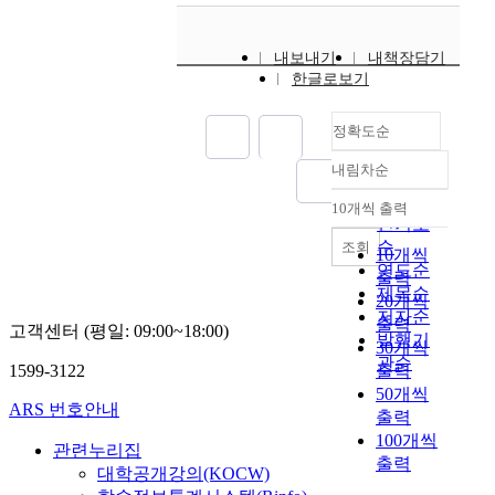
내보내기
내책장담기
한글로보기
정확도순
내림차순
정확도
순
10개씩 출력
내림차순
인기도
순
조회
10개씩
연도순
출력
제목순
20개씩
저자순
출력
고객센터 (평일: 09:00~18:00)
발행기
30개씩
관순
1599-3122
출력
50개씩
ARS 번호안내
출력
100개씩
관련누리집
출력
대학공개강의(KOCW)