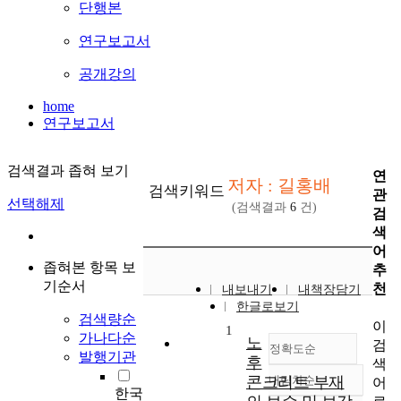
단행본
연구보고서
공개강의
home
연구보고서
검색결과 좁혀 보기
연
저자 : 길홍배
검색키워드
관
선택해제
(검색결과
6
건)
검
색
어
좁혀본 항목 보
추
기순서
천
내보내기
내책장담기
한글로보기
검색량순
이
1
가나다순
노
검
정확도순
발행기관
후
색
콘크리트 부재
내림차순
어
정확도
한국