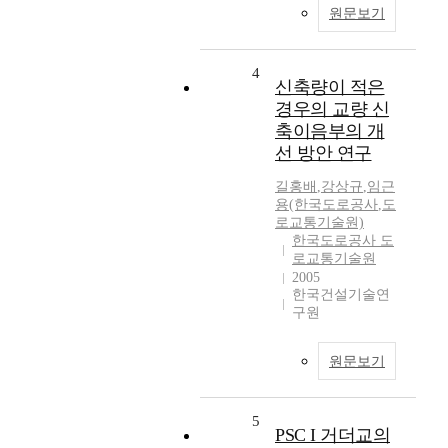
원문보기
4
신축량이 적은
경우의 교량 신
축이음부의 개
선 방안 연구
길홍배
,
강상규
,
임근
용(한국도로공사
,
도
로교통기술원)
한국도로공사 도
로교통기술원
2005
한국건설기술연
구원
원문보기
5
PSC I 거더교의