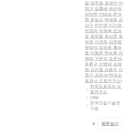
철
,
엄주용
,
조대연
,
이
창근
,
길홍배
,
권순덕
,
성익현
,
안태송
,
문석
환
,
윤일수
,
박재범
,
김
상구
,
빈미영
,
이기영
,
정경자
,
유병옥
,
조성
로
,
최영철
,
최상준
,
옥
창권
,
이경하
,
김준범
,
유태석
,
임승욱
,
홍승
호
,
이형준
,
한승환
,
이
원태
,
구본성
,
조준상
,
유환구
,
이병덕
,
심재
원
,
김진철
,
김용두
,
이
창근
,
공유석(한국도
로공사
,
도로연구소)
한국도로공사 도
로연구소
1996
한국건설기술연
구원
원문보기