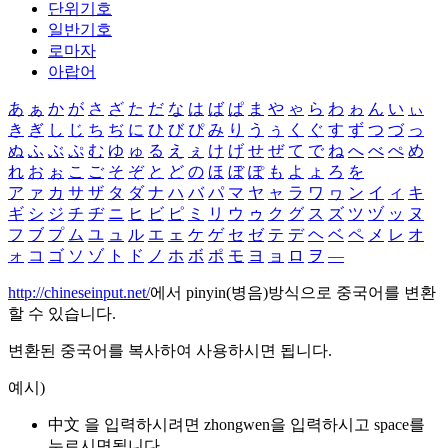
단위기호
일반기호
로마자
아랍어
あ
ぁ
か
が
さ
ざ
た
だ
な
は
ば
ぱ
ま
や
ゃ
ら
わ
ゎ
ん
い
ぃ
き
ぎ
し
じ
ち
ぢ
に
ひ
び
ぴ
み
り
う
ぅ
く
ぐ
す
ず
つ
づ
っ
ぬ
ふ
ぶ
ぷ
む
ゆ
ゅ
る
え
ぇ
け
げ
せ
ぜ
て
で
ね
へ
べ
ぺ
め
れ
お
ぉ
こ
ご
そ
ぞ
と
ど
の
ほ
ぼ
ぽ
も
よ
ょ
ろ
を
ア
ァ
カ
サ
ザ
タ
ダ
ナ
ハ
バ
パ
マ
ヤ
ャ
ラ
ワ
ヮ
ン
イ
ィ
キ
ギ
シ
ジ
チ
ヂ
ニ
ヒ
ビ
ピ
ミ
リ
ウ
ゥ
ク
グ
ス
ズ
ツ
ヅ
ッ
ヌ
フ
ブ
プ
ム
ユ
ュ
ル
エ
ェ
ケ
ゲ
セ
ゼ
テ
デ
ヘ
ベ
ペ
メ
レ
オ
ォ
コ
ゴ
ソ
ゾ
ト
ド
ノ
ホ
ボ
ポ
モ
ヨ
ョ
ロ
ヲ
―
http://chineseinput.net/
에서 pinyin(병음)방식으로 중국어를 변환
할 수 있습니다.
변환된 중국어를 복사하여 사용하시면 됩니다.
예시)
中文 을 입력하시려면
zhongwen
을 입력하시고 space를
누르시면됩니다.