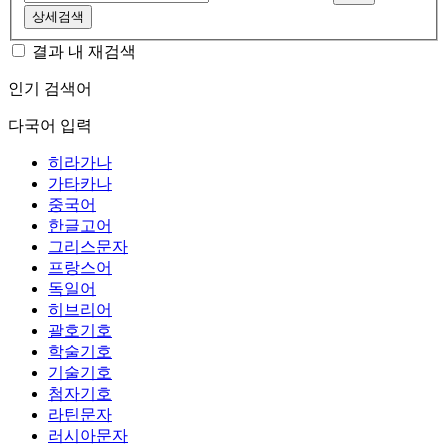
상세검색
결과 내 재검색
인기 검색어
다국어 입력
히라가나
가타카나
중국어
한글고어
그리스문자
프랑스어
독일어
히브리어
괄호기호
학술기호
기술기호
첨자기호
라틴문자
러시아문자