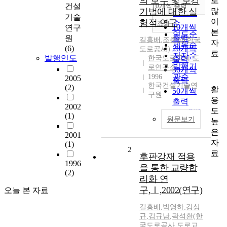
의 보수 및 보강
로
순
건설
10개씩 출력
내림차순
많
기법에 대한 실
인기도
기술
이
험적 연구
순
조회
10개씩
연구
본
연도순
출력
원
길홍배
,
조준상(한국
자
제목순
(6)
20개씩
도로공사)
료
저자순
발행연도
한국도로공사 도
출력
발행기
로연구소
30개씩
관순
1996
2005
출력
한국건설기술연
(2)
활
50개씩
구원
용
출력
2002
도
100개씩
(1)
원문보기
높
출력
은
2001
자
(1)
2
료
후판강재 적용
1996
을 통한 교량합
(2)
리화 연
구,Ⅰ,2002(연구)
오늘 본 자료
길홍배
,
박영하
,
강상
규
,
김규남
,
곽석환(한
국도로공사
,
도로교