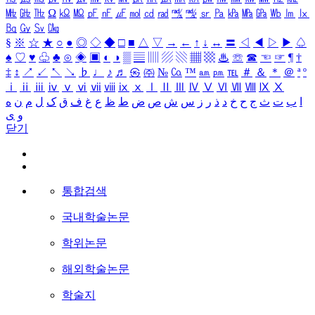
㎒
㎓
㎔
Ω
㏀
㏁
㎊
㎋
㎌
㏖
㏅
㎭
㎮
㎯
㏛
㎩
㎪
㎫
㎬
㏝
㏐
㏓
㏃
㏉
㏜
㏆
§
※
☆
★
○
●
◎
◇
◆
□
■
△
▽
→
←
↑
↓
↔
〓
◁
◀
▷
▶
♤
♠
♡
♥
♧
♣
⊙
◈
▣
◐
◑
▒
▤
▥
▨
▧
▦
▩
♨
☏
☎
☜
☞
¶
†
‡
↕
↗
↙
↖
↘
♭
♩
♪
♬
㉿
㈜
№
㏇
™
㏂
㏘
℡
＃
＆
＊
＠
ª
º
ⅰ
ⅱ
ⅲ
ⅳ
ⅴ
ⅵ
ⅶ
ⅷ
ⅸ
ⅹ
Ⅰ
Ⅱ
Ⅲ
Ⅳ
Ⅴ
Ⅵ
Ⅶ
Ⅷ
Ⅸ
Ⅹ
ا
ب
ت
ث
ج
ح
خ
د
ذ
ر
ز
س
ش
ص
ض
ط
ظ
ع
غ
ف
ق
ک
ل
م
ن
ه
و
ی
닫기
통합검색
국내학술논문
학위논문
해외학술논문
학술지