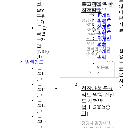
로
순
로그램을 위한
10개씩 출력
설기
내림차순
많
인기도
질적탐색
술연
이
순
조회
10개씩
구원
본
연도순
정경자
출력
(17)
자
NRF
제목순
20개씩
한
KRM(Korean
료
저자순
출력
국연
Research
발행기
Memory)
30개씩
구재
관순
2012
출력
단
한국연구재단
활
(NRF)
50개씩
(NRF)
용
(4)
출력
발행연도
도
100개씩
원문보
높
출력
기
2018
은
(1)
자
2
료
현장타설 콘크
2014
리트 말뚝 건전
(1)
도 시험방
2012
법,Ⅱ,2002(중
(1)
간)
2005
정경자
,
김경석(한
(1)