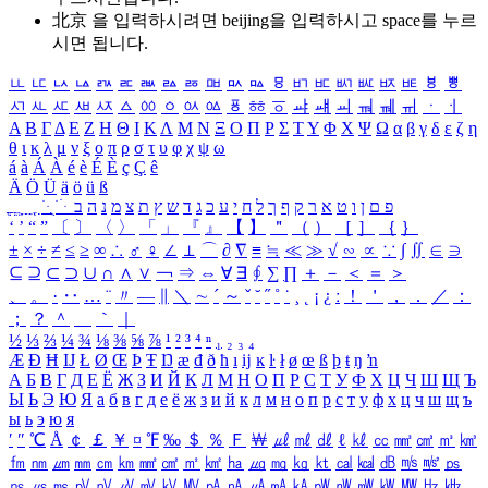
北京 을 입력하시려면
beijing
을 입력하시고 space를 누르
시면 됩니다.
ㅥ
ㅦ
ㅧ
ㅨ
ㅩ
ㅪ
ㅫ
ㅬ
ㅭ
ㅮ
ㅯ
ㅰ
ㅱ
ㅲ
ㅳ
ㅴ
ㅵ
ㅶ
ㅷ
ㅸ
ㅹ
ㅺ
ㅻ
ㅼ
ㅽ
ㅾ
ㅿ
ㆀ
ㆁ
ㆂ
ㆃ
ㆄ
ㆅ
ㆆ
ㆇ
ㆈ
ㆉ
ㆊ
ㆋ
ㆌ
ㆍ
ㆎ
Α
Β
Γ
Δ
Ε
Ζ
Η
Θ
Ι
Κ
Λ
Μ
Ν
Ξ
Ο
Π
Ρ
Σ
Τ
Υ
Φ
Χ
Ψ
Ω
α
β
γ
δ
ε
ζ
η
θ
ι
κ
λ
μ
ν
ξ
ο
π
ρ
σ
τ
υ
φ
χ
ψ
ω
á
à
Á
À
é
è
É
È
ç
Ç
ê
Ä
Ö
Ü
ä
ö
ü
ß
ְ
ֳ
ֲ
ֱ
ָ
ַ
ֵ
ֶ
ִ
ֹ
ּ
ֻ
ׂ
ׁ
ּ
ב
ה
נ
מ
צ
ת
ץ
ש
ד
ג
כ
ע
י
ח
ל
ך
ף
ק
ר
א
ט
ו
ן
ם
פ
‘
’
“
”
〔
〕
〈
〉
「
」
『
』
【
】
＂
（
）
［
］
｛
｝
±
×
÷
≠
≤
≥
∞
∴
♂
♀
∠
⊥
⌒
∂
∇
≡
≒
≪
≫
√
∽
∝
∵
∫
∬
∈
∋
⊆
⊇
⊂
⊃
∪
∩
∧
∨
￢
⇒
⇔
∀
∃
∮
∑
∏
＋
－
＜
＝
＞
、
。
·
‥
…
¨
〃
―
∥
＼
∼
´
～
ˇ
˘
˝
˚
˙
¸
˛
¡
¿
ː
！
＇
，
．
／
：
；
？
＾
＿
｀
｜
½
⅓
⅔
¼
¾
⅛
⅜
⅝
⅞
¹
²
³
⁴
ⁿ
₁
₂
₃
₄
Æ
Ð
Ħ
Ĳ
Ł
Ø
Œ
Þ
Ŧ
Ŋ
æ
đ
ð
ħ
ı
ĳ
ĸ
ŀ
ł
ø
œ
ß
þ
ŧ
ŋ
ŉ
А
Б
В
Г
Д
Е
Ё
Ж
З
И
Й
К
Л
М
Н
О
П
Р
С
Т
У
Ф
Х
Ц
Ч
Ш
Щ
Ъ
Ы
Ь
Э
Ю
Я
а
б
в
г
д
е
ё
ж
з
и
й
к
л
м
н
о
п
р
с
т
у
ф
х
ц
ч
ш
щ
ъ
ы
ь
э
ю
я
′
″
℃
Å
￠
￡
￥
¤
℉
‰
＄
％
Ｆ
￦
㎕
㎖
㎗
ℓ
㎘
㏄
㎣
㎤
㎥
㎦
㎙
㎚
㎛
㎜
㎝
㎞
㎟
㎠
㎡
㎢
㏊
㎍
㎎
㎏
㏏
㎈
㎉
㏈
㎧
㎨
㎰
㎱
㎲
㎳
㎴
㎵
㎶
㎷
㎸
㎹
㎀
㎁
㎂
㎃
㎄
㎺
㎻
㎽
㎾
㎿
㎐
㎑