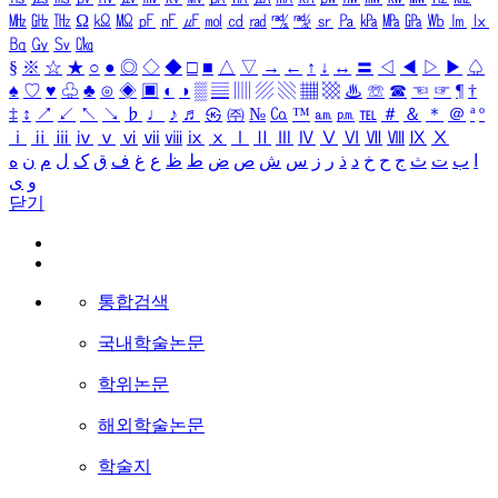
㎒
㎓
㎔
Ω
㏀
㏁
㎊
㎋
㎌
㏖
㏅
㎭
㎮
㎯
㏛
㎩
㎪
㎫
㎬
㏝
㏐
㏓
㏃
㏉
㏜
㏆
§
※
☆
★
○
●
◎
◇
◆
□
■
△
▽
→
←
↑
↓
↔
〓
◁
◀
▷
▶
♤
♠
♡
♥
♧
♣
⊙
◈
▣
◐
◑
▒
▤
▥
▨
▧
▦
▩
♨
☏
☎
☜
☞
¶
†
‡
↕
↗
↙
↖
↘
♭
♩
♪
♬
㉿
㈜
№
㏇
™
㏂
㏘
℡
＃
＆
＊
＠
ª
º
ⅰ
ⅱ
ⅲ
ⅳ
ⅴ
ⅵ
ⅶ
ⅷ
ⅸ
ⅹ
Ⅰ
Ⅱ
Ⅲ
Ⅳ
Ⅴ
Ⅵ
Ⅶ
Ⅷ
Ⅸ
Ⅹ
ا
ب
ت
ث
ج
ح
خ
د
ذ
ر
ز
س
ش
ص
ض
ط
ظ
ع
غ
ف
ق
ک
ل
م
ن
ه
و
ی
닫기
통합검색
국내학술논문
학위논문
해외학술논문
학술지