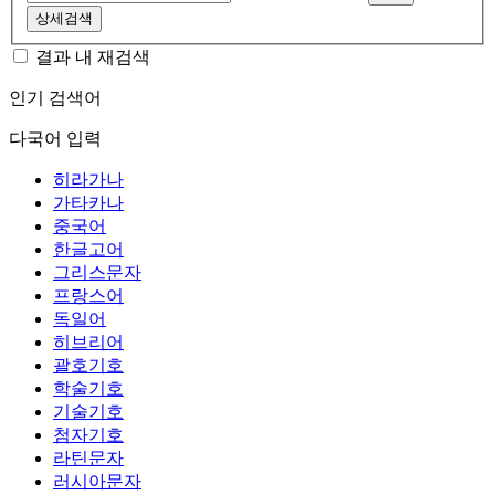
상세검색
결과 내 재검색
인기 검색어
다국어 입력
히라가나
가타카나
중국어
한글고어
그리스문자
프랑스어
독일어
히브리어
괄호기호
학술기호
기술기호
첨자기호
라틴문자
러시아문자