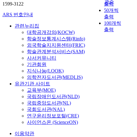
관순
1599-3122
출력
50개씩
ARS 번호안내
출력
100개씩
관련누리집
출력
대학공개강의(KOCW)
학술정보통계시스템(Rinfo)
외국학술지지원센터(FRIC)
학술관계분석서비스(SAM)
사서커뮤니티
기관회원
지식나눔(LOOK)
의학전자도서관(MEDLIS)
유관기관 사이트
교육부(MOE)
국립장애인도서관(NLD)
국립중앙도서관(NL)
국회도서관(NAL)
연구윤리정보포털(CRE)
사이언스온 (ScienceON)
이용약관