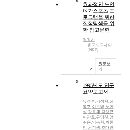
8
효과적인 노인
여가스포츠 프
로그램을 위한
질적탐색을 위
한 참고문헌
정경자
한국연구재단
(NRF)
원문보
기
9
1995년도 연구
요약보고서
유경수
,
김성환
,
정
봉조
,
이호병
,
노한
성
,
장용채
,
김상균
,
이광호
,
류명찬
,
엄
주용
,
임동환
,
박찬
민
,
서진원
,
조대연
,