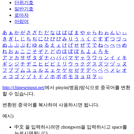
단위기호
일반기호
로마자
아랍어
あ
ぁ
か
が
さ
ざ
た
だ
な
は
ば
ぱ
ま
や
ゃ
ら
わ
ゎ
ん
い
ぃ
き
ぎ
し
じ
ち
ぢ
に
ひ
び
ぴ
み
り
う
ぅ
く
ぐ
す
ず
つ
づ
っ
ぬ
ふ
ぶ
ぷ
む
ゆ
ゅ
る
え
ぇ
け
げ
せ
ぜ
て
で
ね
へ
べ
ぺ
め
れ
お
ぉ
こ
ご
そ
ぞ
と
ど
の
ほ
ぼ
ぽ
も
よ
ょ
ろ
を
ア
ァ
カ
サ
ザ
タ
ダ
ナ
ハ
バ
パ
マ
ヤ
ャ
ラ
ワ
ヮ
ン
イ
ィ
キ
ギ
シ
ジ
チ
ヂ
ニ
ヒ
ビ
ピ
ミ
リ
ウ
ゥ
ク
グ
ス
ズ
ツ
ヅ
ッ
ヌ
フ
ブ
プ
ム
ユ
ュ
ル
エ
ェ
ケ
ゲ
セ
ゼ
テ
デ
ヘ
ベ
ペ
メ
レ
オ
ォ
コ
ゴ
ソ
ゾ
ト
ド
ノ
ホ
ボ
ポ
モ
ヨ
ョ
ロ
ヲ
―
http://chineseinput.net/
에서 pinyin(병음)방식으로 중국어를 변환
할 수 있습니다.
변환된 중국어를 복사하여 사용하시면 됩니다.
예시)
中文 을 입력하시려면
zhongwen
을 입력하시고 space를
누르시면됩니다.