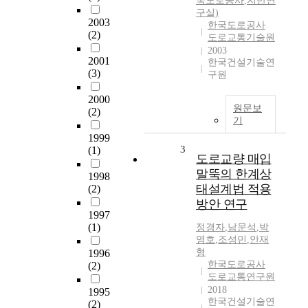
국도로공사
,
지반연
구실)
2003
한국도로공사
(2)
도로교통기술원
2003
2001
한국건설기술연
(3)
구원
2000
원문보
(2)
기
1999
3
(1)
도로교량 매입
말뚝의 한계상
1998
태설계법 적용
(2)
방안 연구
1997
(1)
정경자
,
남문석
,
박
영호
,
조성민
,
안재
형
1996
한국도로공사
(2)
도로교통연구원
2018
1995
한국건설기술연
(2)