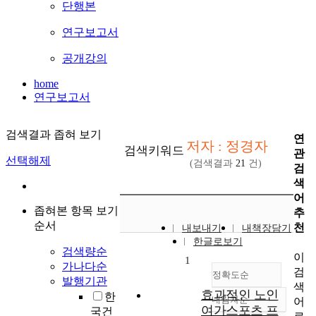
단행본
연구보고서
공개강의
home
연구보고서
검색결과 좁혀 보기
연
저자 : 정경자
검색키워드
관
선택해제
(검색결과
21
건)
검
색
어
좁혀본 항목 보기
추
순서
천
내보내기
내책장담기
한글로보기
검색량순
이
1
가나다순
검
정확도순
발행기관
색
효과적인 노인
한
내림차순
어
정확도
여가스포츠 프
국건