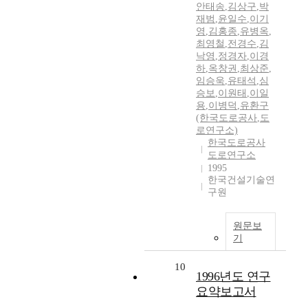
안태송
,
김상구
,
박
재범
,
윤일수
,
이기
영
,
김홍종
,
유병옥
,
최영철
,
전경수
,
김
낙영
,
정경자
,
이경
하
,
옥창권
,
최상준
,
임승욱
,
유태석
,
심
승보
,
이원태
,
이일
용
,
이병덕
,
유환구
(한국도로공사
,
도
로연구소)
한국도로공사
도로연구소
1995
한국건설기술연
구원
원문보
기
10
1996년도 연구
요약보고서