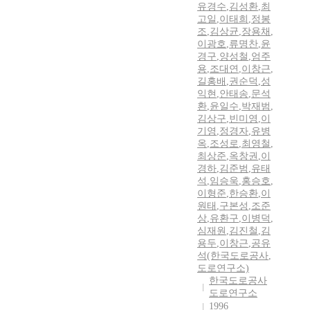
유경수
,
김성환
,
최
고일
,
이태희
,
정봉
조
,
김상균
,
장용채
,
이광호
,
류명찬
,
윤
경구
,
양성철
,
엄주
용
,
조대연
,
이창근
,
길홍배
,
권순덕
,
성
익현
,
안태송
,
문석
환
,
윤일수
,
박재범
,
김상구
,
빈미영
,
이
기영
,
정경자
,
유병
옥
,
조성로
,
최영철
,
최상준
,
옥창권
,
이
경하
,
김준범
,
유태
석
,
임승욱
,
홍승호
,
이형준
,
한승환
,
이
원태
,
구본성
,
조준
상
,
유환구
,
이병덕
,
심재원
,
김진철
,
김
용두
,
이창근
,
공유
석(한국도로공사
,
도로연구소)
한국도로공사
도로연구소
1996