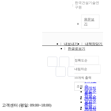
한국건설기술연
구원
원문보
기
내보내기
내책장담기
한글로보기
정확도순
내림차순
정확도
순
10개씩 출력
내림차순
인기도
순
조회
10개씩
연도순
출력
제목순
20개씩
저자순
출력
고객센터 (평일: 09:00~18:00)
발행기
30개씩