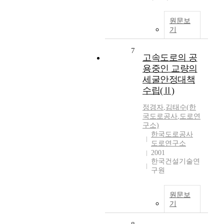
원문보
기
7
고속도로의 공
용중인 교량의
세굴안정대책
수립(Ⅱ)
정경자
,
김태수(한
국도로공사
,
도로연
구소)
한국도로공사
도로연구소
2001
한국건설기술연
구원
원문보
기