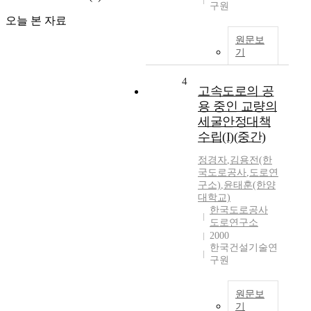
구원
오늘 본 자료
원문보
기
4
고속도로의 공
용 중인 교량의
세굴안정대책
수립(I)(중간)
정경자
,
김용전(한
국도로공사
,
도로연
구소)
,
윤태훈(한양
대학교)
한국도로공사
도로연구소
2000
한국건설기술연
구원
원문보
기