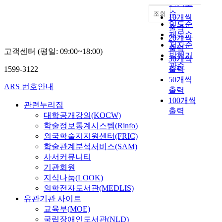
인기도
순
조회
10개씩
연도순
출력
제목순
20개씩
저자순
출력
고객센터 (평일: 09:00~18:00)
발행기
30개씩
관순
1599-3122
출력
50개씩
ARS 번호안내
출력
100개씩
관련누리집
출력
대학공개강의(KOCW)
학술정보통계시스템(Rinfo)
외국학술지지원센터(FRIC)
학술관계분석서비스(SAM)
사서커뮤니티
기관회원
지식나눔(LOOK)
의학전자도서관(MEDLIS)
유관기관 사이트
교육부(MOE)
국립장애인도서관(NLD)