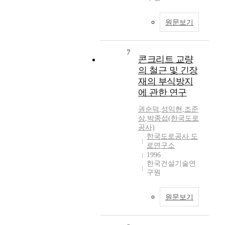
원문보기
7
콘크리트 교량
의 철근 및 긴장
재의 부식방지
에 관한 연구
권순덕
,
성익현
,
조준
상
,
박종섭(한국도로
공사)
한국도로공사 도
로연구소
1996
한국건설기술연
구원
원문보기