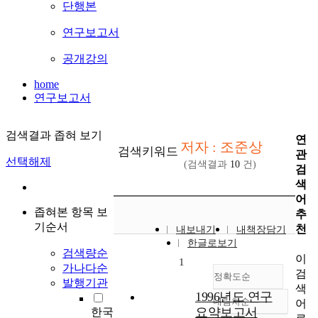
단행본
연구보고서
공개강의
home
연구보고서
검색결과 좁혀 보기
연
저자 : 조준상
검색키워드
관
선택해제
(검색결과
10
건)
검
색
어
좁혀본 항목 보
추
기순서
천
내보내기
내책장담기
한글로보기
검색량순
이
1
가나다순
검
정확도순
발행기관
색
1996년도 연구
내림차순
어
정확도
요약보고서
한국