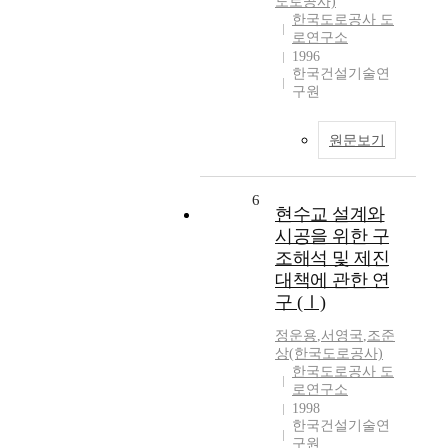
도로공사)
한국도로공사 도
로연구소
1996
한국건설기술연
구원
원문보기
6
현수교 설계와
시공을 위한 구
조해석 및 제진
대책에 관한 연
구 (Ⅰ)
정운용
,
서영국
,
조준
상(한국도로공사)
한국도로공사 도
로연구소
1998
한국건설기술연
구원