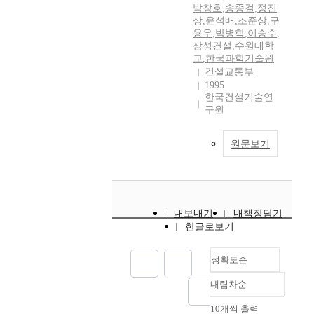
박창호
,
송종걸
,
정진
상
,
윤석배
,
조준상
,
구
용우
,
박병학
,
이승수
,
삼성건설
,
수원대학
교
,
한국과학기술원
건설교통부
1995
한국건설기술연
구원
원문보기
내보내기
내책장담기
한글로보기
정확도순
내림차순
정확도
순
10개씩 출력
내림차순