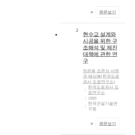
원문보기
2
현수교 설계와
시공을 위한 구
조해석 및 제진
대책에 관한 연
구
정운용
,
조준상
,
서영
국
,
배상복(한국도로
공사
,
도로연구소)
한국도로공사 도
로연구소
1999
한국건설기술연
구원
원문보기