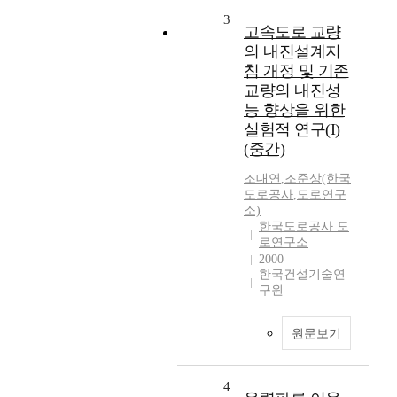
3
고속도로 교량
의 내진설계지
침 개정 및 기존
교량의 내진성
능 향상을 위한
실험적 연구(I)
(중간)
조대연
,
조준상(한국
도로공사
,
도로연구
소)
한국도로공사 도
로연구소
2000
한국건설기술연
구원
원문보기
4