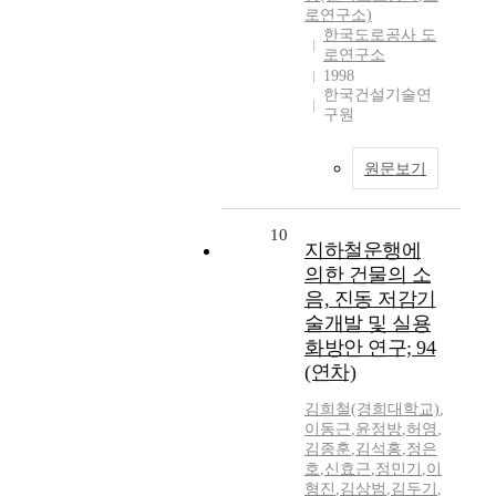
로연구소)
한국도로공사 도
로연구소
1998
한국건설기술연
구원
원문보기
10
지하철운행에
의한 건물의 소
음, 진동 저감기
술개발 및 실용
화방안 연구; 94
(연차)
김희철(경희대학교)
,
이동근
,
윤정방
,
허영
,
김종훈
,
김석홍
,
정은
호
,
신효근
,
정민기
,
이
형진
,
김상범
,
김두기
,