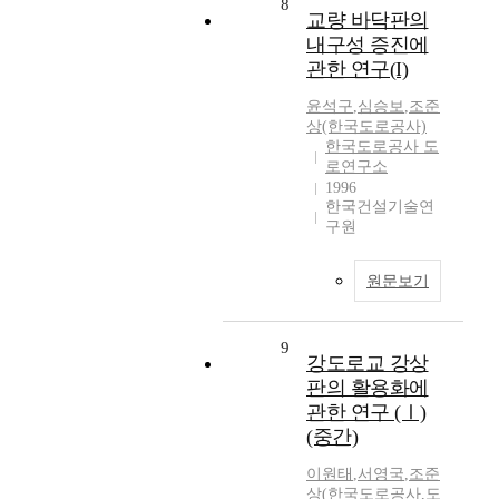
8
교량 바닥판의
내구성 증진에
관한 연구(I)
윤석구
,
심승보
,
조준
상(한국도로공사)
한국도로공사 도
로연구소
1996
한국건설기술연
구원
원문보기
9
강도로교 강상
판의 활용화에
관한 연구 (Ⅰ)
(중간)
이원태
,
서영국
,
조준
상(한국도로공사
,
도