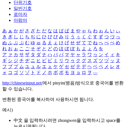
단위기호
일반기호
로마자
아랍어
あ
ぁ
か
が
さ
ざ
た
だ
な
は
ば
ぱ
ま
や
ゃ
ら
わ
ゎ
ん
い
ぃ
き
ぎ
し
じ
ち
ぢ
に
ひ
び
ぴ
み
り
う
ぅ
く
ぐ
す
ず
つ
づ
っ
ぬ
ふ
ぶ
ぷ
む
ゆ
ゅ
る
え
ぇ
け
げ
せ
ぜ
て
で
ね
へ
べ
ぺ
め
れ
お
ぉ
こ
ご
そ
ぞ
と
ど
の
ほ
ぼ
ぽ
も
よ
ょ
ろ
を
ア
ァ
カ
サ
ザ
タ
ダ
ナ
ハ
バ
パ
マ
ヤ
ャ
ラ
ワ
ヮ
ン
イ
ィ
キ
ギ
シ
ジ
チ
ヂ
ニ
ヒ
ビ
ピ
ミ
リ
ウ
ゥ
ク
グ
ス
ズ
ツ
ヅ
ッ
ヌ
フ
ブ
プ
ム
ユ
ュ
ル
エ
ェ
ケ
ゲ
セ
ゼ
テ
デ
ヘ
ベ
ペ
メ
レ
オ
ォ
コ
ゴ
ソ
ゾ
ト
ド
ノ
ホ
ボ
ポ
モ
ヨ
ョ
ロ
ヲ
―
http://chineseinput.net/
에서 pinyin(병음)방식으로 중국어를 변환
할 수 있습니다.
변환된 중국어를 복사하여 사용하시면 됩니다.
예시)
中文 을 입력하시려면
zhongwen
을 입력하시고 space를
누르시면됩니다.