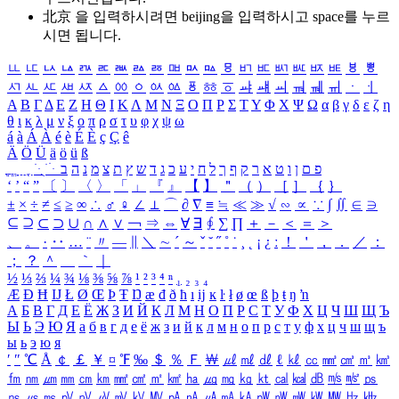
北京 을 입력하시려면
beijing
을 입력하시고 space를 누르
시면 됩니다.
ㅥ
ㅦ
ㅧ
ㅨ
ㅩ
ㅪ
ㅫ
ㅬ
ㅭ
ㅮ
ㅯ
ㅰ
ㅱ
ㅲ
ㅳ
ㅴ
ㅵ
ㅶ
ㅷ
ㅸ
ㅹ
ㅺ
ㅻ
ㅼ
ㅽ
ㅾ
ㅿ
ㆀ
ㆁ
ㆂ
ㆃ
ㆄ
ㆅ
ㆆ
ㆇ
ㆈ
ㆉ
ㆊ
ㆋ
ㆌ
ㆍ
ㆎ
Α
Β
Γ
Δ
Ε
Ζ
Η
Θ
Ι
Κ
Λ
Μ
Ν
Ξ
Ο
Π
Ρ
Σ
Τ
Υ
Φ
Χ
Ψ
Ω
α
β
γ
δ
ε
ζ
η
θ
ι
κ
λ
μ
ν
ξ
ο
π
ρ
σ
τ
υ
φ
χ
ψ
ω
á
à
Á
À
é
è
É
È
ç
Ç
ê
Ä
Ö
Ü
ä
ö
ü
ß
ְ
ֳ
ֲ
ֱ
ָ
ַ
ֵ
ֶ
ִ
ֹ
ּ
ֻ
ׂ
ׁ
ּ
ב
ה
נ
מ
צ
ת
ץ
ש
ד
ג
כ
ע
י
ח
ל
ך
ף
ק
ר
א
ט
ו
ן
ם
פ
‘
’
“
”
〔
〕
〈
〉
「
」
『
』
【
】
＂
（
）
［
］
｛
｝
±
×
÷
≠
≤
≥
∞
∴
♂
♀
∠
⊥
⌒
∂
∇
≡
≒
≪
≫
√
∽
∝
∵
∫
∬
∈
∋
⊆
⊇
⊂
⊃
∪
∩
∧
∨
￢
⇒
⇔
∀
∃
∮
∑
∏
＋
－
＜
＝
＞
、
。
·
‥
…
¨
〃
―
∥
＼
∼
´
～
ˇ
˘
˝
˚
˙
¸
˛
¡
¿
ː
！
＇
，
．
／
：
；
？
＾
＿
｀
｜
½
⅓
⅔
¼
¾
⅛
⅜
⅝
⅞
¹
²
³
⁴
ⁿ
₁
₂
₃
₄
Æ
Ð
Ħ
Ĳ
Ł
Ø
Œ
Þ
Ŧ
Ŋ
æ
đ
ð
ħ
ı
ĳ
ĸ
ŀ
ł
ø
œ
ß
þ
ŧ
ŋ
ŉ
А
Б
В
Г
Д
Е
Ё
Ж
З
И
Й
К
Л
М
Н
О
П
Р
С
Т
У
Ф
Х
Ц
Ч
Ш
Щ
Ъ
Ы
Ь
Э
Ю
Я
а
б
в
г
д
е
ё
ж
з
и
й
к
л
м
н
о
п
р
с
т
у
ф
х
ц
ч
ш
щ
ъ
ы
ь
э
ю
я
′
″
℃
Å
￠
￡
￥
¤
℉
‰
＄
％
Ｆ
￦
㎕
㎖
㎗
ℓ
㎘
㏄
㎣
㎤
㎥
㎦
㎙
㎚
㎛
㎜
㎝
㎞
㎟
㎠
㎡
㎢
㏊
㎍
㎎
㎏
㏏
㎈
㎉
㏈
㎧
㎨
㎰
㎱
㎲
㎳
㎴
㎵
㎶
㎷
㎸
㎹
㎀
㎁
㎂
㎃
㎄
㎺
㎻
㎽
㎾
㎿
㎐
㎑