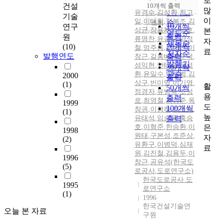
로
순
건설
10개씩 출력
내림차순
많
인기도
유경수
,
김성환
,
최고
기술
이
일
,
이태희
,
정봉조
,
김
순
조회
10개씩
연구
상균
,
장용채
,
이광호
,
본
연도순
출력
원
류명찬
,
윤경구
,
양성
자
제목순
(10)
20개씩
철
,
엄주용
,
조대연
,
이
료
저자순
발행연도
창근
,
길홍배
출력
,
권순덕
,
발행기
성익현
,
안태송
,
문석
30개씩
관순
환
,
윤일수
,
박재범
,
김
2000
출력
상구
,
빈미영
,
이기영
,
(1)
활
50개씩
정경자
,
유병옥
,
조성
용
출력
로
,
최영철
,
최상준
,
옥
1999
도
100개씩
창권
,
이경하
,
김준범
,
(1)
높
유태석
,
임승욱
출력
,
홍승
은
호
,
이형준
,
한승환
,
이
1998
원태
,
구본성
,
조준상
,
자
(2)
유환구
,
이병덕
,
심재
료
원
,
김진철
,
김용두
,
이
1996
창근
,
공유석(한국도
(5)
로공사
,
도로연구소)
한국도로공사 도
1995
로연구소
(1)
1996
한국건설기술연
오늘 본 자료
구원