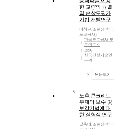
응력파를 이용
한 교량의 균열
및 손상도평가
기법 개발연구
이창근
,
조준상(한국
도로공사)
한국도로공사 도
로연구소
1996
한국건설기술연
구원
원문보기
5
노후 콘크리트
부재의 보수 및
보강기법에 대
한 실험적 연구
길홍배
,
조준상(한국