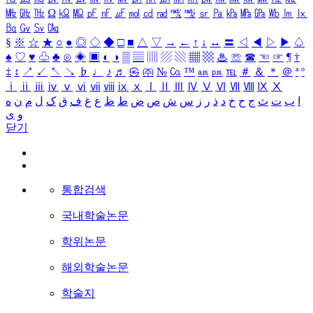
㎒
㎓
㎔
Ω
㏀
㏁
㎊
㎋
㎌
㏖
㏅
㎭
㎮
㎯
㏛
㎩
㎪
㎫
㎬
㏝
㏐
㏓
㏃
㏉
㏜
㏆
§
※
☆
★
○
●
◎
◇
◆
□
■
△
▽
→
←
↑
↓
↔
〓
◁
◀
▷
▶
♤
♠
♡
♥
♧
♣
⊙
◈
▣
◐
◑
▒
▤
▥
▨
▧
▦
▩
♨
☏
☎
☜
☞
¶
†
‡
↕
↗
↙
↖
↘
♭
♩
♪
♬
㉿
㈜
№
㏇
™
㏂
㏘
℡
＃
＆
＊
＠
ª
º
ⅰ
ⅱ
ⅲ
ⅳ
ⅴ
ⅵ
ⅶ
ⅷ
ⅸ
ⅹ
Ⅰ
Ⅱ
Ⅲ
Ⅳ
Ⅴ
Ⅵ
Ⅶ
Ⅷ
Ⅸ
Ⅹ
ا
ب
ت
ث
ج
ح
خ
د
ذ
ر
ز
س
ش
ص
ض
ط
ظ
ع
غ
ف
ق
ک
ل
م
ن
ه
و
ی
닫기
통합검색
국내학술논문
학위논문
해외학술논문
학술지