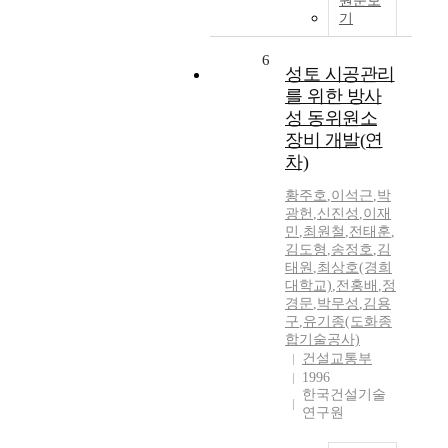
원문보
기
6
성토 시공관리
를 위한 방사
성 동위원소
장비 개발(연
차)
황주호
,
이석근
,
박
광헌
,
신진성
,
이재
민
,
최원철
,
전태훈
,
김도형
,
송정호
,
김
태원
,
최상호(경희
대학교)
,
전홍배
,
정
경문
,
박무성
,
김용
구
,
유기종(도화종
합기술공사)
건설교통부
1996
한국건설기술
연구원