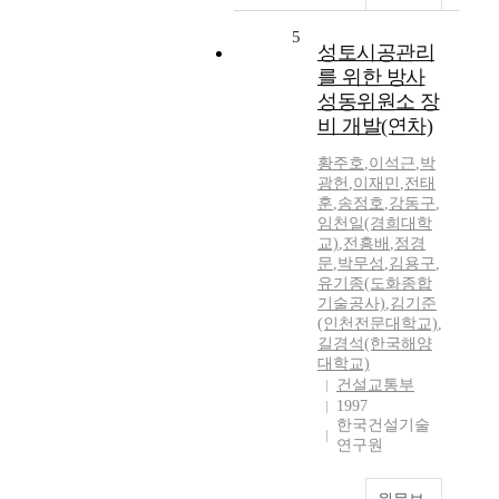
5
성토시공관리
를 위한 방사
성동위원소 장
비 개발(연차)
황주호
,
이석근
,
박
광헌
,
이재민
,
전태
훈
,
송정호
,
강동구
,
임천일(경희대학
교)
,
전흥배
,
정경
문
,
박무성
,
김용구
,
유기종(도화종합
기술공사)
,
김기준
(인천전문대학교)
,
길경석(한국해양
대학교)
건설교통부
1997
한국건설기술
연구원