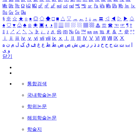
㎒
㎓
㎔
Ω
㏀
㏁
㎊
㎋
㎌
㏖
㏅
㎭
㎮
㎯
㏛
㎩
㎪
㎫
㎬
㏝
㏐
㏓
㏃
㏉
㏜
㏆
§
※
☆
★
○
●
◎
◇
◆
□
■
△
▽
→
←
↑
↓
↔
〓
◁
◀
▷
▶
♤
♠
♡
♥
♧
♣
⊙
◈
▣
◐
◑
▒
▤
▥
▨
▧
▦
▩
♨
☏
☎
☜
☞
¶
†
‡
↕
↗
↙
↖
↘
♭
♩
♪
♬
㉿
㈜
№
㏇
™
㏂
㏘
℡
＃
＆
＊
＠
ª
º
ⅰ
ⅱ
ⅲ
ⅳ
ⅴ
ⅵ
ⅶ
ⅷ
ⅸ
ⅹ
Ⅰ
Ⅱ
Ⅲ
Ⅳ
Ⅴ
Ⅵ
Ⅶ
Ⅷ
Ⅸ
Ⅹ
ا
ب
ت
ث
ج
ح
خ
د
ذ
ر
ز
س
ش
ص
ض
ط
ظ
ع
غ
ف
ق
ک
ل
م
ن
ه
و
ی
닫기
통합검색
국내학술논문
학위논문
해외학술논문
학술지