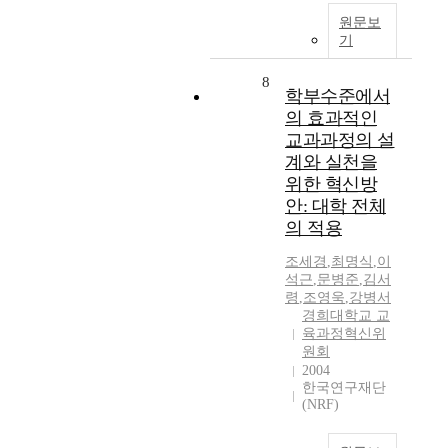
원문보
기
8
학부수준에서
의 효과적인
교과과정의 설
계와 실천을
위한 혁신방
안: 대학 전체
의 적용
조세경
,
최명식
,
이
석근
,
문병준
,
김서
령
,
조영욱
,
강병서
경희대학교 교
육과정혁신위
원회
2004
한국연구재단
(NRF)