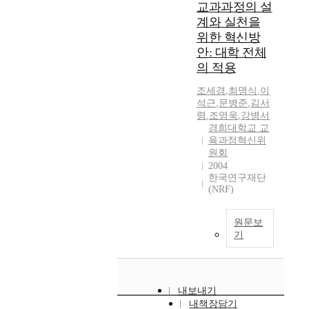
교과과정의 설
계와 실천을
위한 혁신방
안: 대학 전체
의 적용
조세경
,
최명식
,
이
석근
,
문병준
,
김서
령
,
조영욱
,
강병서
경희대학교 교
육과정혁신위
원회
2004
한국연구재단
(NRF)
원문보
기
내보내기
내책장담기