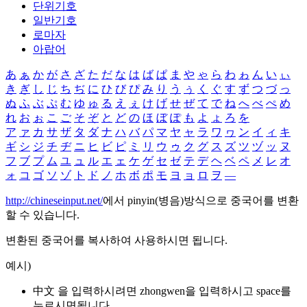
단위기호
일반기호
로마자
아랍어
あ
ぁ
か
が
さ
ざ
た
だ
な
は
ば
ぱ
ま
や
ゃ
ら
わ
ゎ
ん
い
ぃ
き
ぎ
し
じ
ち
ぢ
に
ひ
び
ぴ
み
り
う
ぅ
く
ぐ
す
ず
つ
づ
っ
ぬ
ふ
ぶ
ぷ
む
ゆ
ゅ
る
え
ぇ
け
げ
せ
ぜ
て
で
ね
へ
べ
ぺ
め
れ
お
ぉ
こ
ご
そ
ぞ
と
ど
の
ほ
ぼ
ぽ
も
よ
ょ
ろ
を
ア
ァ
カ
サ
ザ
タ
ダ
ナ
ハ
バ
パ
マ
ヤ
ャ
ラ
ワ
ヮ
ン
イ
ィ
キ
ギ
シ
ジ
チ
ヂ
ニ
ヒ
ビ
ピ
ミ
リ
ウ
ゥ
ク
グ
ス
ズ
ツ
ヅ
ッ
ヌ
フ
ブ
プ
ム
ユ
ュ
ル
エ
ェ
ケ
ゲ
セ
ゼ
テ
デ
ヘ
ベ
ペ
メ
レ
オ
ォ
コ
ゴ
ソ
ゾ
ト
ド
ノ
ホ
ボ
ポ
モ
ヨ
ョ
ロ
ヲ
―
http://chineseinput.net/
에서 pinyin(병음)방식으로 중국어를 변환
할 수 있습니다.
변환된 중국어를 복사하여 사용하시면 됩니다.
예시)
中文 을 입력하시려면
zhongwen
을 입력하시고 space를
누르시면됩니다.