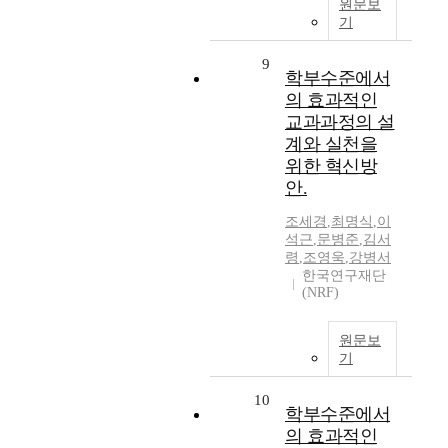
원문보
기
9
학부수준에서
의 효과적인
교과과정의 설
계와 실천을
위한 혁신방
안.
조세경
,
최명식
,
이
석근
,
문병준
,
김서
령
,
조영욱
,
강병서
한국연구재단
(NRF)
원문보
기
10
학부수준에서
의 효과적인