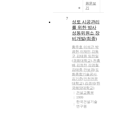
원문보
기
7
성토 시공관리
를 위한 방사
성동위원소 장
비개발(최종)
황주호
,
이석근
,
박
광헌
,
이재민
,
강동
구
,
김태원
,
임천일
(경희대학교)
,
전흥
배
,
김정찬
,
강경철
,
김태중
,
안보경(도
화종합기술공사
,
김기준(인천전문
대학교)
,
김경석(한
국해양대학교)
건설교통부
1999
한국건설기술
연구원