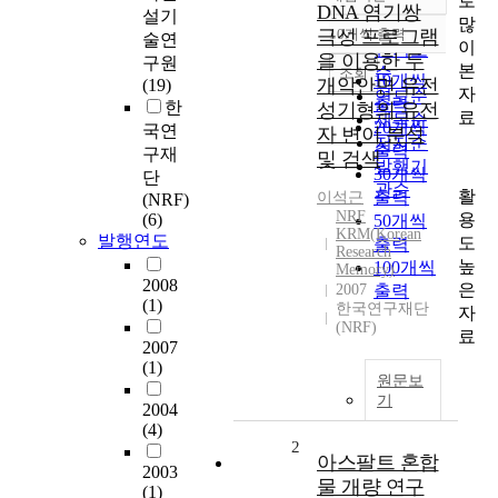
로
정확도
DNA 염기쌍
설기
많
순
극성 프로그램
10개씩 출력
술연
내림차순
이
인기도
을 이용한 두
구원
본
순
조회
10개씩
개악안면 유전
(19)
자
연도순
출력
한
성기형의 유전
료
제목순
20개씩
국연
자 변이 분석
저자순
출력
구재
및 검색
발행기
30개씩
단
관순
활
출력
이석근
(NRF)
NRF
용
(6)
50개씩
KRM(Korean
발행연도
도
출력
Research
높
100개씩
Memory)
2008
은
2007
출력
(1)
한국연구재단
자
(NRF)
료
2007
(1)
원문보
기
2004
(4)
2
아스팔트 혼합
2003
물 개량 연구
(1)