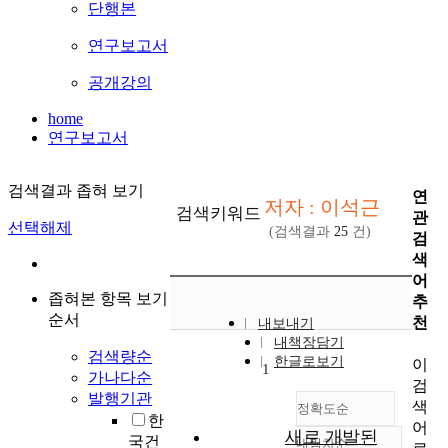
단행본
연구보고서
공개강의
home
연구보고서
검색결과 좁혀 보기
연
저자 : 이석근
검색키워드
관
선택해제
(검색결과
25
건)
검
색
어
좁혀본 항목 보기
추
순서
천
내보내기
내책장담기
검색량순
한글로보기
이
1
가나다순
검
발행기관
색
정확도순
한
어
새로 개발된
국건
내림차순