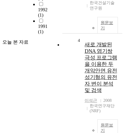
한국건설기술
연구원
1992
(1)
원문보
1991
기
(1)
4
오늘 본 자료
새로 개발된
DNA 염기쌍
극성 프로그램
을 이용한 두
개악안면 유전
성기형의 유전
자 변이 분석
및 검색
이석근
2008
한국연구재단
(NRF)
원문보
기