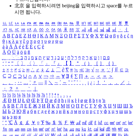
北京 을 입력하시려면
beijing
을 입력하시고 space를 누르
시면 됩니다.
ㅥ
ㅦ
ㅧ
ㅨ
ㅩ
ㅪ
ㅫ
ㅬ
ㅭ
ㅮ
ㅯ
ㅰ
ㅱ
ㅲ
ㅳ
ㅴ
ㅵ
ㅶ
ㅷ
ㅸ
ㅹ
ㅺ
ㅻ
ㅼ
ㅽ
ㅾ
ㅿ
ㆀ
ㆁ
ㆂ
ㆃ
ㆄ
ㆅ
ㆆ
ㆇ
ㆈ
ㆉ
ㆊ
ㆋ
ㆌ
ㆍ
ㆎ
Α
Β
Γ
Δ
Ε
Ζ
Η
Θ
Ι
Κ
Λ
Μ
Ν
Ξ
Ο
Π
Ρ
Σ
Τ
Υ
Φ
Χ
Ψ
Ω
α
β
γ
δ
ε
ζ
η
θ
ι
κ
λ
μ
ν
ξ
ο
π
ρ
σ
τ
υ
φ
χ
ψ
ω
á
à
Á
À
é
è
É
È
ç
Ç
ê
Ä
Ö
Ü
ä
ö
ü
ß
ְ
ֳ
ֲ
ֱ
ָ
ַ
ֵ
ֶ
ִ
ֹ
ּ
ֻ
ׂ
ׁ
ּ
ב
ה
נ
מ
צ
ת
ץ
ש
ד
ג
כ
ע
י
ח
ל
ך
ף
ק
ר
א
ט
ו
ן
ם
פ
‘
’
“
”
〔
〕
〈
〉
「
」
『
』
【
】
＂
（
）
［
］
｛
｝
±
×
÷
≠
≤
≥
∞
∴
♂
♀
∠
⊥
⌒
∂
∇
≡
≒
≪
≫
√
∽
∝
∵
∫
∬
∈
∋
⊆
⊇
⊂
⊃
∪
∩
∧
∨
￢
⇒
⇔
∀
∃
∮
∑
∏
＋
－
＜
＝
＞
、
。
·
‥
…
¨
〃
―
∥
＼
∼
´
～
ˇ
˘
˝
˚
˙
¸
˛
¡
¿
ː
！
＇
，
．
／
：
；
？
＾
＿
｀
｜
½
⅓
⅔
¼
¾
⅛
⅜
⅝
⅞
¹
²
³
⁴
ⁿ
₁
₂
₃
₄
Æ
Ð
Ħ
Ĳ
Ł
Ø
Œ
Þ
Ŧ
Ŋ
æ
đ
ð
ħ
ı
ĳ
ĸ
ŀ
ł
ø
œ
ß
þ
ŧ
ŋ
ŉ
А
Б
В
Г
Д
Е
Ё
Ж
З
И
Й
К
Л
М
Н
О
П
Р
С
Т
У
Ф
Х
Ц
Ч
Ш
Щ
Ъ
Ы
Ь
Э
Ю
Я
а
б
в
г
д
е
ё
ж
з
и
й
к
л
м
н
о
п
р
с
т
у
ф
х
ц
ч
ш
щ
ъ
ы
ь
э
ю
я
′
″
℃
Å
￠
￡
￥
¤
℉
‰
＄
％
Ｆ
￦
㎕
㎖
㎗
ℓ
㎘
㏄
㎣
㎤
㎥
㎦
㎙
㎚
㎛
㎜
㎝
㎞
㎟
㎠
㎡
㎢
㏊
㎍
㎎
㎏
㏏
㎈
㎉
㏈
㎧
㎨
㎰
㎱
㎲
㎳
㎴
㎵
㎶
㎷
㎸
㎹
㎀
㎁
㎂
㎃
㎄
㎺
㎻
㎽
㎾
㎿
㎐
㎑