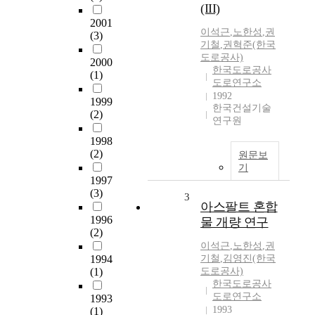
(III)
2001
이석근
,
노한성
,
권
(3)
기철
,
권혁준(한국
도로공사)
2000
한국도로공사
(1)
도로연구소
1992
1999
한국건설기술
(2)
연구원
1998
(2)
원문보
기
1997
(3)
3
아스팔트 혼합
1996
물 개량 연구
(2)
이석근
,
노한성
,
권
1994
기철
,
김영진(한국
(1)
도로공사)
한국도로공사
도로연구소
1993
1993
(1)