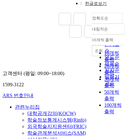
한글로보기
정확도순
내림차순
정확도
순
10개씩 출력
내림차순
인기도
순
조회
10개씩
연도순
출력
제목순
20개씩
저자순
출력
고객센터 (평일: 09:00~18:00)
발행기
30개씩
관순
1599-3122
출력
50개씩
ARS 번호안내
출력
100개씩
관련누리집
출력
대학공개강의(KOCW)
학술정보통계시스템(Rinfo)
외국학술지지원센터(FRIC)
학술관계분석서비스(SAM)