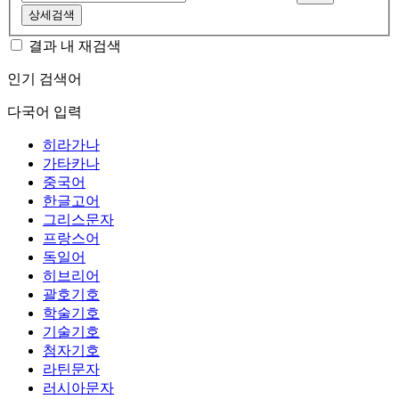
상세검색
결과 내 재검색
인기 검색어
다국어 입력
히라가나
가타카나
중국어
한글고어
그리스문자
프랑스어
독일어
히브리어
괄호기호
학술기호
기술기호
첨자기호
라틴문자
러시아문자