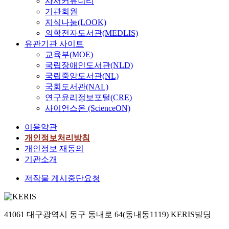
사서커뮤니티
기관회원
지식나눔(LOOK)
의학전자도서관(MEDLIS)
유관기관 사이트
교육부(MOE)
국립장애인도서관(NLD)
국립중앙도서관(NL)
국회도서관(NAL)
연구윤리정보포털(CRE)
사이언스온 (ScienceON)
이용약관
개인정보처리방침
개인정보 재동의
기관소개
저작물 게시중단요청
41061 대구광역시 동구 동내로 64(동내동1119) KERIS빌딩