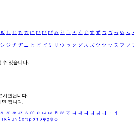
ぎ
し
じ
ち
ぢ
に
ひ
び
ぴ
み
り
う
ぅ
く
ぐ
す
ず
つ
づ
っ
ぬ
ふ
シ
ジ
チ
ヂ
ニ
ヒ
ビ
ピ
ミ
リ
ウ
ゥ
ク
グ
ス
ズ
ツ
ヅ
ッ
ヌ
フ
ブ
할 수 있습니다.
누르시면됩니다.
시면 됩니다.
ㅻ
ㅼ
ㅽ
ㅾ
ㅿ
ㆀ
ㆁ
ㆂ
ㆃ
ㆄ
ㆅ
ㆆ
ㆇ
ㆈ
ㆉ
ㆊ
ㆋ
ㆌ
ㆍ
ㆎ
θ
ι
κ
λ
μ
ν
ξ
ο
π
ρ
σ
τ
υ
φ
χ
ψ
ω