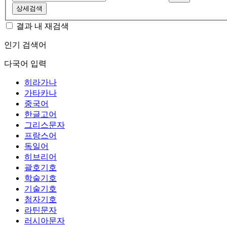
상세검색
결과 내 재검색
인기 검색어
다국어 입력
히라가나
가타카나
중국어
한글고어
그리스문자
프랑스어
독일어
히브리어
괄호기호
학술기호
기술기호
첨자기호
라틴문자
러시아문자