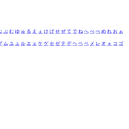
ぶ
ぷ
む
ゆ
ゅ
る
え
ぇ
け
げ
せ
ぜ
て
で
ね
へ
べ
ぺ
め
れ
お
ぉ
プ
ム
ユ
ュ
ル
エ
ェ
ケ
ゲ
セ
ゼ
テ
デ
ヘ
ベ
ペ
メ
レ
オ
ォ
コ
ゴ