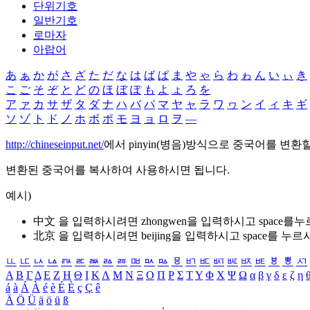
단위기호
일반기호
로마자
아랍어
あ
ぁ
か
が
さ
ざ
た
だ
な
は
ば
ぱ
ま
や
ゃ
ら
わ
ゎ
ん
い
ぃ
き
こ
ご
そ
ぞ
と
ど
の
ほ
ぼ
ぽ
も
よ
ょ
ろ
を
ア
ァ
カ
サ
ザ
タ
ダ
ナ
ハ
バ
パ
マ
ヤ
ャ
ラ
ワ
ヮ
ン
イ
ィ
キ
ギ
ソ
ゾ
ト
ド
ノ
ホ
ボ
ポ
モ
ヨ
ョ
ロ
ヲ
―
http://chineseinput.net/
에서 pinyin(병음)방식으로 중국어를 변환
변환된 중국어를 복사하여 사용하시면 됩니다.
예시)
中文 을 입력하시려면
zhongwen
을 입력하시고 space를
北京 을 입력하시려면
beijing
을 입력하시고 space를 누르
ㅥ
ㅦ
ㅧ
ㅨ
ㅩ
ㅪ
ㅫ
ㅬ
ㅭ
ㅮ
ㅯ
ㅰ
ㅱ
ㅲ
ㅳ
ㅴ
ㅵ
ㅶ
ㅷ
ㅸ
ㅹ
ㅺ
Α
Β
Γ
Δ
Ε
Ζ
Η
Θ
Ι
Κ
Λ
Μ
Ν
Ξ
Ο
Π
Ρ
Σ
Τ
Υ
Φ
Χ
Ψ
Ω
α
β
γ
δ
ε
ζ
η
á
à
Á
À
é
è
É
È
ç
Ç
ê
Ä
Ö
Ü
ä
ö
ü
ß