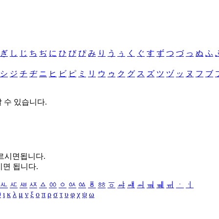
ぎ
し
じ
ち
ぢ
に
ひ
び
ぴ
み
り
う
ぅ
く
ぐ
す
ず
つ
づ
っ
ぬ
ふ
シ
ジ
チ
ヂ
ニ
ヒ
ビ
ピ
ミ
リ
ウ
ゥ
ク
グ
ス
ズ
ツ
ヅ
ッ
ヌ
フ
ブ
할 수 있습니다.
누르시면됩니다.
시면 됩니다.
ㅻ
ㅼ
ㅽ
ㅾ
ㅿ
ㆀ
ㆁ
ㆂ
ㆃ
ㆄ
ㆅ
ㆆ
ㆇ
ㆈ
ㆉ
ㆊ
ㆋ
ㆌ
ㆍ
ㆎ
θ
ι
κ
λ
μ
ν
ξ
ο
π
ρ
σ
τ
υ
φ
χ
ψ
ω