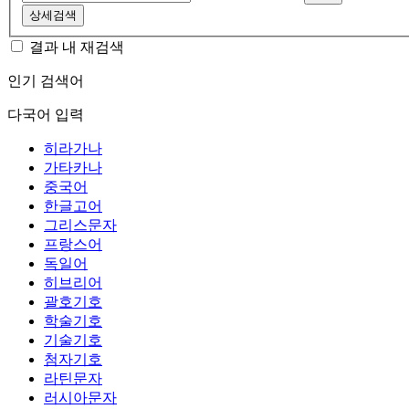
상세검색
결과 내 재검색
인기 검색어
다국어 입력
히라가나
가타카나
중국어
한글고어
그리스문자
프랑스어
독일어
히브리어
괄호기호
학술기호
기술기호
첨자기호
라틴문자
러시아문자