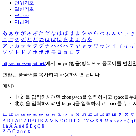
단위기호
일반기호
로마자
아랍어
あ
ぁ
か
が
さ
ざ
た
だ
な
は
ば
ぱ
ま
や
ゃ
ら
わ
ゎ
ん
い
ぃ
き
こ
ご
そ
ぞ
と
ど
の
ほ
ぼ
ぽ
も
よ
ょ
ろ
を
ア
ァ
カ
サ
ザ
タ
ダ
ナ
ハ
バ
パ
マ
ヤ
ャ
ラ
ワ
ヮ
ン
イ
ィ
キ
ギ
ソ
ゾ
ト
ド
ノ
ホ
ボ
ポ
モ
ヨ
ョ
ロ
ヲ
―
http://chineseinput.net/
에서 pinyin(병음)방식으로 중국어를 변환
변환된 중국어를 복사하여 사용하시면 됩니다.
예시)
中文 을 입력하시려면
zhongwen
을 입력하시고 space를
北京 을 입력하시려면
beijing
을 입력하시고 space를 누르
ㅥ
ㅦ
ㅧ
ㅨ
ㅩ
ㅪ
ㅫ
ㅬ
ㅭ
ㅮ
ㅯ
ㅰ
ㅱ
ㅲ
ㅳ
ㅴ
ㅵ
ㅶ
ㅷ
ㅸ
ㅹ
ㅺ
Α
Β
Γ
Δ
Ε
Ζ
Η
Θ
Ι
Κ
Λ
Μ
Ν
Ξ
Ο
Π
Ρ
Σ
Τ
Υ
Φ
Χ
Ψ
Ω
α
β
γ
δ
ε
ζ
η
á
à
Á
À
é
è
É
È
ç
Ç
ê
Ä
Ö
Ü
ä
ö
ü
ß