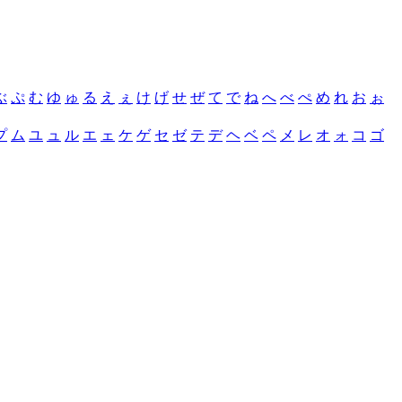
ぶ
ぷ
む
ゆ
ゅ
る
え
ぇ
け
げ
せ
ぜ
て
で
ね
へ
べ
ぺ
め
れ
お
ぉ
プ
ム
ユ
ュ
ル
エ
ェ
ケ
ゲ
セ
ゼ
テ
デ
ヘ
ベ
ペ
メ
レ
オ
ォ
コ
ゴ