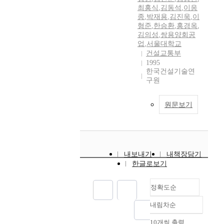
최홍식
,
김동석
,
이응
종
,
박재용
,
김진욱
,
이
형준
,
한승환
,
홍경옥
,
김의성
,
쌍용양회공
업
,
서울대학교
건설교통부
1995
한국건설기술연
구원
원문보기
내보내기
내책장담기
한글로보기
정확도순
내림차순
정확도
순
10개씩 출력