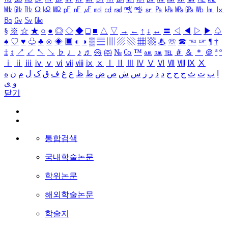
㎒
㎓
㎔
Ω
㏀
㏁
㎊
㎋
㎌
㏖
㏅
㎭
㎮
㎯
㏛
㎩
㎪
㎫
㎬
㏝
㏐
㏓
㏃
㏉
㏜
㏆
§
※
☆
★
○
●
◎
◇
◆
□
■
△
▽
→
←
↑
↓
↔
〓
◁
◀
▷
▶
♤
♠
♡
♥
♧
♣
⊙
◈
▣
◐
◑
▒
▤
▥
▨
▧
▦
▩
♨
☏
☎
☜
☞
¶
†
‡
↕
↗
↙
↖
↘
♭
♩
♪
♬
㉿
㈜
№
㏇
™
㏂
㏘
℡
＃
＆
＊
＠
ª
º
ⅰ
ⅱ
ⅲ
ⅳ
ⅴ
ⅵ
ⅶ
ⅷ
ⅸ
ⅹ
Ⅰ
Ⅱ
Ⅲ
Ⅳ
Ⅴ
Ⅵ
Ⅶ
Ⅷ
Ⅸ
Ⅹ
ا
ب
ت
ث
ج
ح
خ
د
ذ
ر
ز
س
ش
ص
ض
ط
ظ
ع
غ
ف
ق
ک
ل
م
ن
ه
و
ی
닫기
통합검색
국내학술논문
학위논문
해외학술논문
학술지