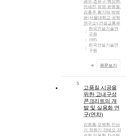
광수
,
조윤구
,
백상현
,
전세진
,
유영
,
윤병철
,
김홍주
,
황기덕
,
박병
윤(서울대학교
,
공학
연구소)
,
건설교통부
한국건설기술연
구원
1995
한국건설기술연
구원
원문보기
5
고품질 시공을
위한 고내구성
콘크리트의 개
발 및 실용화 연
구(연차)
김종흡
,
오병환
,
안상
기
,
정원기
,
강태오
,
강
승희
,
임동환
,
차수원
,