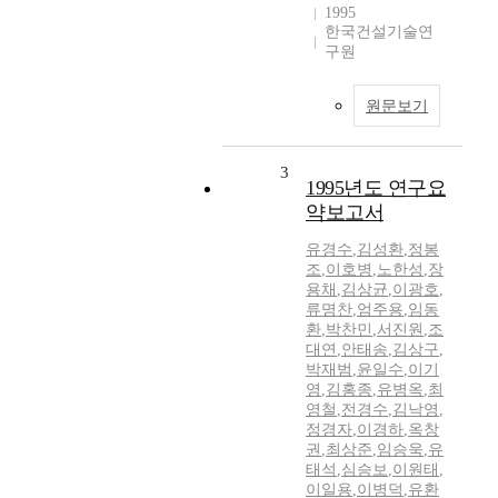
1995
한국건설기술연
구원
원문보기
3
1995년도 연구요
약보고서
유경수
,
김성환
,
정봉
조
,
이호병
,
노한성
,
장
용채
,
김상균
,
이광호
,
류명찬
,
엄주용
,
임동
환
,
박찬민
,
서진원
,
조
대연
,
안태송
,
김상구
,
박재범
,
윤일수
,
이기
영
,
김홍종
,
유병옥
,
최
영철
,
전경수
,
김낙영
,
정경자
,
이경하
,
옥창
권
,
최상준
,
임승욱
,
유
태석
,
심승보
,
이원태
,
이일용
,
이병덕
,
유환