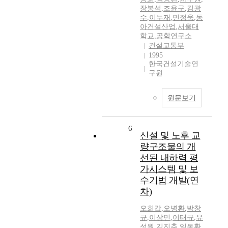
장봉석
,
조윤구
,
김광
수
,
이두재
,
민정욱
,
동
아건설산업
,
서울대
학교
,
공학연구소
건설교통부
1995
한국건설기술연
구원
원문보기
6
신설 및 노후 교
량구조물의 개
선된 내하력 평
가시스템 및 보
수기법 개발(연
차)
오희갑
,
오병환
,
박창
규
,
이상민
,
이태규
,
유
성원
,
김진춘
,
임동환
,