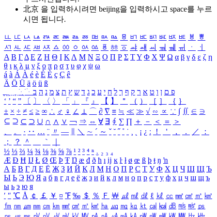
北京 을 입력하시려면
beijing
을 입력하시고 space를 누르
시면 됩니다.
ㅥ
ㅦ
ㅧ
ㅨ
ㅩ
ㅪ
ㅫ
ㅬ
ㅭ
ㅮ
ㅯ
ㅰ
ㅱ
ㅲ
ㅳ
ㅴ
ㅵ
ㅶ
ㅷ
ㅸ
ㅹ
ㅺ
ㅻ
ㅼ
ㅽ
ㅾ
ㅿ
ㆀ
ㆁ
ㆂ
ㆃ
ㆄ
ㆅ
ㆆ
ㆇ
ㆈ
ㆉ
ㆊ
ㆋ
ㆌ
ㆍ
ㆎ
Α
Β
Γ
Δ
Ε
Ζ
Η
Θ
Ι
Κ
Λ
Μ
Ν
Ξ
Ο
Π
Ρ
Σ
Τ
Υ
Φ
Χ
Ψ
Ω
α
β
γ
δ
ε
ζ
η
θ
ι
κ
λ
μ
ν
ξ
ο
π
ρ
σ
τ
υ
φ
χ
ψ
ω
á
à
Á
À
é
è
É
È
ç
Ç
ê
Ä
Ö
Ü
ä
ö
ü
ß
ְ
ֳ
ֲ
ֱ
ָ
ַ
ֵ
ֶ
ִ
ֹ
ּ
ֻ
ׂ
ׁ
ּ
ב
ה
נ
מ
צ
ת
ץ
ש
ד
ג
כ
ע
י
ח
ל
ך
ף
ק
ר
א
ט
ו
ן
ם
פ
‘
’
“
”
〔
〕
〈
〉
「
」
『
』
【
】
＂
（
）
［
］
｛
｝
±
×
÷
≠
≤
≥
∞
∴
♂
♀
∠
⊥
⌒
∂
∇
≡
≒
≪
≫
√
∽
∝
∵
∫
∬
∈
∋
⊆
⊇
⊂
⊃
∪
∩
∧
∨
￢
⇒
⇔
∀
∃
∮
∑
∏
＋
－
＜
＝
＞
、
。
·
‥
…
¨
〃
―
∥
＼
∼
´
～
ˇ
˘
˝
˚
˙
¸
˛
¡
¿
ː
！
＇
，
．
／
：
；
？
＾
＿
｀
｜
½
⅓
⅔
¼
¾
⅛
⅜
⅝
⅞
¹
²
³
⁴
ⁿ
₁
₂
₃
₄
Æ
Ð
Ħ
Ĳ
Ł
Ø
Œ
Þ
Ŧ
Ŋ
æ
đ
ð
ħ
ı
ĳ
ĸ
ŀ
ł
ø
œ
ß
þ
ŧ
ŋ
ŉ
А
Б
В
Г
Д
Е
Ё
Ж
З
И
Й
К
Л
М
Н
О
П
Р
С
Т
У
Ф
Х
Ц
Ч
Ш
Щ
Ъ
Ы
Ь
Э
Ю
Я
а
б
в
г
д
е
ё
ж
з
и
й
к
л
м
н
о
п
р
с
т
у
ф
х
ц
ч
ш
щ
ъ
ы
ь
э
ю
я
′
″
℃
Å
￠
￡
￥
¤
℉
‰
＄
％
Ｆ
￦
㎕
㎖
㎗
ℓ
㎘
㏄
㎣
㎤
㎥
㎦
㎙
㎚
㎛
㎜
㎝
㎞
㎟
㎠
㎡
㎢
㏊
㎍
㎎
㎏
㏏
㎈
㎉
㏈
㎧
㎨
㎰
㎱
㎲
㎳
㎴
㎵
㎶
㎷
㎸
㎹
㎀
㎁
㎂
㎃
㎄
㎺
㎻
㎽
㎾
㎿
㎐
㎑