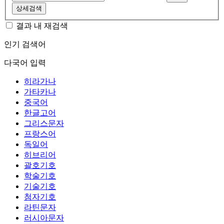
상세검색
결과 내 재검색
인기 검색어
다국어 입력
히라가나
가타카나
중국어
한글고어
그리스문자
프랑스어
독일어
히브리어
괄호기호
학술기호
기술기호
첨자기호
라틴문자
러시아문자