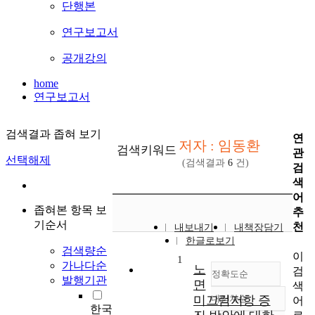
단행본
연구보고서
공개강의
home
연구보고서
검색결과 좁혀 보기
연
저자 : 임동환
검색키워드
관
선택해제
(검색결과
6
건)
검
색
어
좁혀본 항목 보
추
기순서
천
내보내기
내책장담기
한글로보기
검색량순
이
1
가나다순
노
검
정확도순
발행기관
면
색
미끄럼저항 증
내림차순
어
정확도
한국