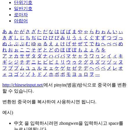
단위기호
일반기호
로마자
아랍어
あ
ぁ
か
が
さ
ざ
た
だ
な
は
ば
ぱ
ま
や
ゃ
ら
わ
ゎ
ん
い
ぃ
き
ぎ
し
じ
ち
ぢ
に
ひ
び
ぴ
み
り
う
ぅ
く
ぐ
す
ず
つ
づ
っ
ぬ
ふ
ぶ
ぷ
む
ゆ
ゅ
る
え
ぇ
け
げ
せ
ぜ
て
で
ね
へ
べ
ぺ
め
れ
お
ぉ
こ
ご
そ
ぞ
と
ど
の
ほ
ぼ
ぽ
も
よ
ょ
ろ
を
ア
ァ
カ
サ
ザ
タ
ダ
ナ
ハ
バ
パ
マ
ヤ
ャ
ラ
ワ
ヮ
ン
イ
ィ
キ
ギ
シ
ジ
チ
ヂ
ニ
ヒ
ビ
ピ
ミ
リ
ウ
ゥ
ク
グ
ス
ズ
ツ
ヅ
ッ
ヌ
フ
ブ
プ
ム
ユ
ュ
ル
エ
ェ
ケ
ゲ
セ
ゼ
テ
デ
ヘ
ベ
ペ
メ
レ
オ
ォ
コ
ゴ
ソ
ゾ
ト
ド
ノ
ホ
ボ
ポ
モ
ヨ
ョ
ロ
ヲ
―
http://chineseinput.net/
에서 pinyin(병음)방식으로 중국어를 변환
할 수 있습니다.
변환된 중국어를 복사하여 사용하시면 됩니다.
예시)
中文 을 입력하시려면
zhongwen
을 입력하시고 space를
누르시면됩니다.