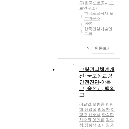
구(한국도로공사
,
도
로연구소)
한국도로공사 도
로연구소
1995
한국건설기술연
구원
원문보기
4
교량관리체계개
선: 국도상교량
안전진단-야목
교, 송전교, 백의
교
이교일
,
오병환
,
한만
협
,
신영석
,
임동환
,
이
형준
,
신호상
,
한승환
,
차수원
,
양인환
,
김의
성
,
장봉석
,
조재열
,
김