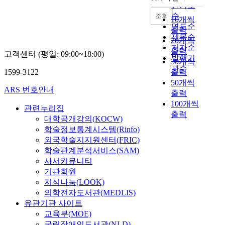
내림차순
인기도
순
조회
10개씩
연도순
출력
제목순
20개씩
저자순
출력
고객센터 (평일: 09:00~18:00)
발행기
30개씩
관순
1599-3122
출력
50개씩
ARS 번호안내
출력
100개씩
관련누리집
출력
대학공개강의(KOCW)
학술정보통계시스템(Rinfo)
외국학술지지원센터(FRIC)
학술관계분석서비스(SAM)
사서커뮤니티
기관회원
지식나눔(LOOK)
의학전자도서관(MEDLIS)
유관기관 사이트
교육부(MOE)
국립장애인도서관(NLD)