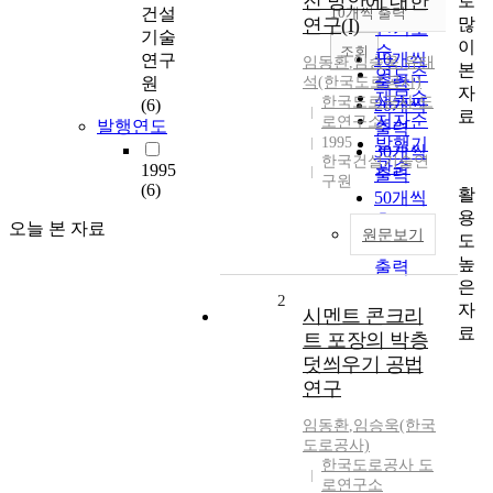
진 방안에 대한
로
순
건설
10개씩 출력
내림차순
많
연구(I)
인기도
기술
이
순
조회
10개씩
연구
임동환
,
임승욱
,
유태
본
연도순
출력
원
석(한국도로공사)
자
제목순
한국도로공사 도
(6)
20개씩
료
저자순
로연구소
발행연도
출력
1995
발행기
30개씩
한국건설기술연
관순
1995
출력
구원
(6)
활
50개씩
용
출력
오늘 본 자료
원문보기
도
100개씩
높
출력
은
2
자
시멘트 콘크리
료
트 포장의 박층
덧씌우기 공법
연구
임동환
,
임승욱(한국
도로공사)
한국도로공사 도
로연구소