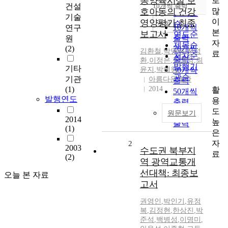
동양육시설 보
로
순
건설
10개씩 출력
내림차순
많
호아동의 건강
인기도
기술
이
영양평가 최종
순
조회
10개씩
연구
본
보고서
연도순
출력
원
자
제목순
(2)
20개씩
김환철
,
박명숙
,
전성
료
저자순
출력
환
,
이정은
,
정혜영
,
최
발행기
기타
윤지
,
박혜원
30개씩
관순
기관
아름다운재단
출력
(1)
2014
활
50개씩
발행연도
용
출력
도
100개씩
원문보기
2014
높
출력
(1)
은
자
2
2003
수도권 북부지
료
(2)
역 광역교통개
선대책: 최종보
오늘 본 자료
고서
권영인
,
박인기
,
유정
복
,
김정현
,
한상진
,
박
준석
,
백병성
,
이명미
,