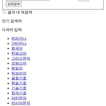
상세검색
결과 내 재검색
인기 검색어
다국어 입력
히라가나
가타카나
중국어
한글고어
그리스문자
프랑스어
독일어
히브리어
괄호기호
학술기호
기술기호
첨자기호
라틴문자
러시아문자