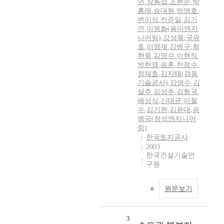
연
,
장동섭
,
조현준
,
박
홍래
,
송대원
,
엄영호
,
변이석
,
진준일
,
김기
연
,
이명화(용마엔지
니어링)
,
강성묵
,
국유
호
,
이영재
,
강병구
,
최
현욱
,
김영수
,
이현직
,
박헌영
,
송훈
,
천정수
,
정채효
,
김지태(경동
기술공사)
,
강영수
,
김
설주
,
김성주
,
김형국
,
배성식
,
신태균
,
이철
수
,
김기완
,
김윤대
,
송
병국(청석엔지니어
링)
한국토지공사
2003
한국건설기술연
구원
원문보기
3