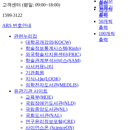
저자순
출력
고객센터 (평일: 09:00~18:00)
발행기
30개씩
관순
1599-3122
출력
50개씩
ARS 번호안내
출력
100개씩
관련누리집
출력
대학공개강의(KOCW)
학술정보통계시스템(Rinfo)
외국학술지지원센터(FRIC)
학술관계분석서비스(SAM)
사서커뮤니티
기관회원
지식나눔(LOOK)
의학전자도서관(MEDLIS)
유관기관 사이트
교육부(MOE)
국립장애인도서관(NLD)
국립중앙도서관(NL)
국회도서관(NAL)
연구윤리정보포털(CRE)
사이언스온 (ScienceON)