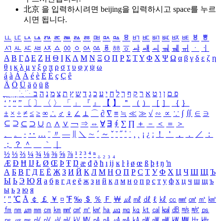
北京 을 입력하시려면
beijing
을 입력하시고 space를 누르
시면 됩니다.
ㅥ
ㅦ
ㅧ
ㅨ
ㅩ
ㅪ
ㅫ
ㅬ
ㅭ
ㅮ
ㅯ
ㅰ
ㅱ
ㅲ
ㅳ
ㅴ
ㅵ
ㅶ
ㅷ
ㅸ
ㅹ
ㅺ
ㅻ
ㅼ
ㅽ
ㅾ
ㅿ
ㆀ
ㆁ
ㆂ
ㆃ
ㆄ
ㆅ
ㆆ
ㆇ
ㆈ
ㆉ
ㆊ
ㆋ
ㆌ
ㆍ
ㆎ
Α
Β
Γ
Δ
Ε
Ζ
Η
Θ
Ι
Κ
Λ
Μ
Ν
Ξ
Ο
Π
Ρ
Σ
Τ
Υ
Φ
Χ
Ψ
Ω
α
β
γ
δ
ε
ζ
η
θ
ι
κ
λ
μ
ν
ξ
ο
π
ρ
σ
τ
υ
φ
χ
ψ
ω
á
à
Á
À
é
è
É
È
ç
Ç
ê
Ä
Ö
Ü
ä
ö
ü
ß
ְ
ֳ
ֲ
ֱ
ָ
ַ
ֵ
ֶ
ִ
ֹ
ּ
ֻ
ׂ
ׁ
ּ
ב
ה
נ
מ
צ
ת
ץ
ש
ד
ג
כ
ע
י
ח
ל
ך
ף
ק
ר
א
ט
ו
ן
ם
פ
‘
’
“
”
〔
〕
〈
〉
「
」
『
』
【
】
＂
（
）
［
］
｛
｝
±
×
÷
≠
≤
≥
∞
∴
♂
♀
∠
⊥
⌒
∂
∇
≡
≒
≪
≫
√
∽
∝
∵
∫
∬
∈
∋
⊆
⊇
⊂
⊃
∪
∩
∧
∨
￢
⇒
⇔
∀
∃
∮
∑
∏
＋
－
＜
＝
＞
、
。
·
‥
…
¨
〃
―
∥
＼
∼
´
～
ˇ
˘
˝
˚
˙
¸
˛
¡
¿
ː
！
＇
，
．
／
：
；
？
＾
＿
｀
｜
½
⅓
⅔
¼
¾
⅛
⅜
⅝
⅞
¹
²
³
⁴
ⁿ
₁
₂
₃
₄
Æ
Ð
Ħ
Ĳ
Ł
Ø
Œ
Þ
Ŧ
Ŋ
æ
đ
ð
ħ
ı
ĳ
ĸ
ŀ
ł
ø
œ
ß
þ
ŧ
ŋ
ŉ
А
Б
В
Г
Д
Е
Ё
Ж
З
И
Й
К
Л
М
Н
О
П
Р
С
Т
У
Ф
Х
Ц
Ч
Ш
Щ
Ъ
Ы
Ь
Э
Ю
Я
а
б
в
г
д
е
ё
ж
з
и
й
к
л
м
н
о
п
р
с
т
у
ф
х
ц
ч
ш
щ
ъ
ы
ь
э
ю
я
′
″
℃
Å
￠
￡
￥
¤
℉
‰
＄
％
Ｆ
￦
㎕
㎖
㎗
ℓ
㎘
㏄
㎣
㎤
㎥
㎦
㎙
㎚
㎛
㎜
㎝
㎞
㎟
㎠
㎡
㎢
㏊
㎍
㎎
㎏
㏏
㎈
㎉
㏈
㎧
㎨
㎰
㎱
㎲
㎳
㎴
㎵
㎶
㎷
㎸
㎹
㎀
㎁
㎂
㎃
㎄
㎺
㎻
㎽
㎾
㎿
㎐
㎑