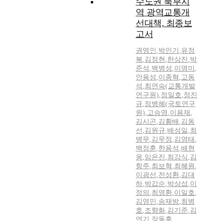
수도권 북부지
역 광역교통개
선대책, 최종보
고서
권영인
,
박인기
,
유정
복
,
김정현
,
한상진
,
박
준석
,
백병성
,
이명미
,
안용성
,
이종혁
,
고동
석
,
최연숙(교통개발
연구원)
,
정일호
,
정진
규
,
정병혜(국토연구
원)
,
고승영
,
이용재
,
김시곤
,
김황배
,
김동
선
,
김원규
,
배성일
,
최
병무
,
김무정
,
김영태
,
백정훈
,
한용석
,
배현
웅
,
임은진
,
최강식
,
김
항주
,
최보혁
,
최혜원
,
이광선
,
전성환
,
김대
하
,
박갑순
,
박상섭
,
이
정의
,
최영환
,
이일호
,
김영민
,
송재방
,
최병
호
,
조향화
,
김기준
,
김
연기
,
장동훈