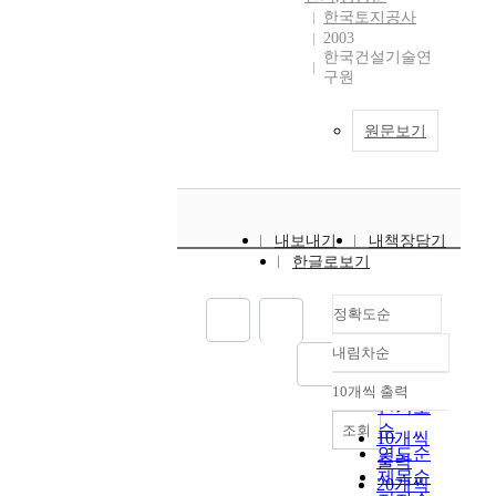
한국토지공사
2003
한국건설기술연
구원
원문보기
내보내기
내책장담기
한글로보기
정확도순
내림차순
정확도
순
10개씩 출력
내림차순
인기도
순
조회
10개씩
연도순
출력
제목순
20개씩