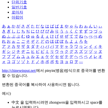
단위기호
일반기호
로마자
아랍어
あ
ぁ
か
が
さ
ざ
た
だ
な
は
ば
ぱ
ま
や
ゃ
ら
わ
ゎ
ん
い
ぃ
き
ぎ
し
じ
ち
ぢ
に
ひ
び
ぴ
み
り
う
ぅ
く
ぐ
す
ず
つ
づ
っ
ぬ
ふ
ぶ
ぷ
む
ゆ
ゅ
る
え
ぇ
け
げ
せ
ぜ
て
で
ね
へ
べ
ぺ
め
れ
お
ぉ
こ
ご
そ
ぞ
と
ど
の
ほ
ぼ
ぽ
も
よ
ょ
ろ
を
ア
ァ
カ
サ
ザ
タ
ダ
ナ
ハ
バ
パ
マ
ヤ
ャ
ラ
ワ
ヮ
ン
イ
ィ
キ
ギ
シ
ジ
チ
ヂ
ニ
ヒ
ビ
ピ
ミ
リ
ウ
ゥ
ク
グ
ス
ズ
ツ
ヅ
ッ
ヌ
フ
ブ
プ
ム
ユ
ュ
ル
エ
ェ
ケ
ゲ
セ
ゼ
テ
デ
ヘ
ベ
ペ
メ
レ
オ
ォ
コ
ゴ
ソ
ゾ
ト
ド
ノ
ホ
ボ
ポ
モ
ヨ
ョ
ロ
ヲ
―
http://chineseinput.net/
에서 pinyin(병음)방식으로 중국어를 변환
할 수 있습니다.
변환된 중국어를 복사하여 사용하시면 됩니다.
예시)
中文 을 입력하시려면
zhongwen
을 입력하시고 space를
누르시면됩니다.