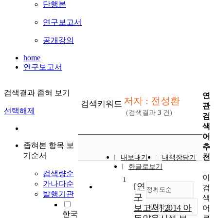
단행본
연구보고서
공개강의
home
연구보고서
검색결과 좁혀 보기
연
저자 : 전성환
검색키워드
관
선택해제
(검색결과
3
건)
검
색
어
좁혀본 항목 보
추
기순서
천
내보내기
내책장담기
한글로보기
검색량순
이
1
가나다순
[연
검
정확도순
발행기관
구
색
보고서] 2014 아
내림차순
어
정확도
한국