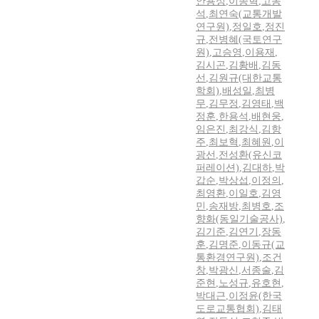
안용성
,
이종혁
,
고동
석
,
최연숙(교통개발
연구원)
,
정일호
,
정진
규
,
전병혜(국토연구
원)
,
고승영
,
이용재
,
김시곤
,
김황배
,
김동
선
,
김원규(대한교통
학회)
,
배성일
,
최병
무
,
김무정
,
김영태
,
백
정훈
,
한용석
,
배현웅
,
임은진
,
최강식
,
김항
주
,
최보혁
,
최혜원
,
이
광선
,
전성환(유신코
퍼레이션)
,
김대하
,
박
갑순
,
박상섭
,
이정의
,
최영환
,
이일호
,
김영
민
,
송재방
,
최병호
,
조
향화(동일기술공사)
,
김기준
,
김연기
,
장동
훈
,
김명준
,
이동규(교
통환경연구원)
,
조건
창
,
박광신
,
서종술
,
김
준현
,
노성규
,
유호현
,
박대근
,
이정윤(한국
도로교통협회)
,
김태