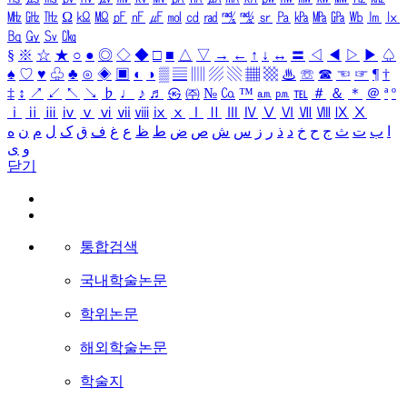
㎒
㎓
㎔
Ω
㏀
㏁
㎊
㎋
㎌
㏖
㏅
㎭
㎮
㎯
㏛
㎩
㎪
㎫
㎬
㏝
㏐
㏓
㏃
㏉
㏜
㏆
§
※
☆
★
○
●
◎
◇
◆
□
■
△
▽
→
←
↑
↓
↔
〓
◁
◀
▷
▶
♤
♠
♡
♥
♧
♣
⊙
◈
▣
◐
◑
▒
▤
▥
▨
▧
▦
▩
♨
☏
☎
☜
☞
¶
†
‡
↕
↗
↙
↖
↘
♭
♩
♪
♬
㉿
㈜
№
㏇
™
㏂
㏘
℡
＃
＆
＊
＠
ª
º
ⅰ
ⅱ
ⅲ
ⅳ
ⅴ
ⅵ
ⅶ
ⅷ
ⅸ
ⅹ
Ⅰ
Ⅱ
Ⅲ
Ⅳ
Ⅴ
Ⅵ
Ⅶ
Ⅷ
Ⅸ
Ⅹ
ا
ب
ت
ث
ج
ح
خ
د
ذ
ر
ز
س
ش
ص
ض
ط
ظ
ع
غ
ف
ق
ک
ل
م
ن
ه
و
ی
닫기
통합검색
국내학술논문
학위논문
해외학술논문
학술지