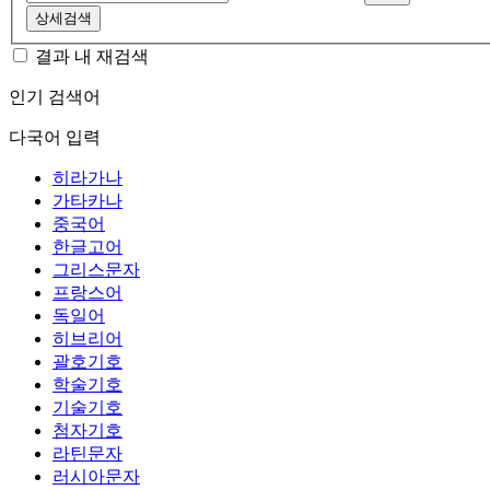
상세검색
결과 내 재검색
인기 검색어
다국어 입력
히라가나
가타카나
중국어
한글고어
그리스문자
프랑스어
독일어
히브리어
괄호기호
학술기호
기술기호
첨자기호
라틴문자
러시아문자