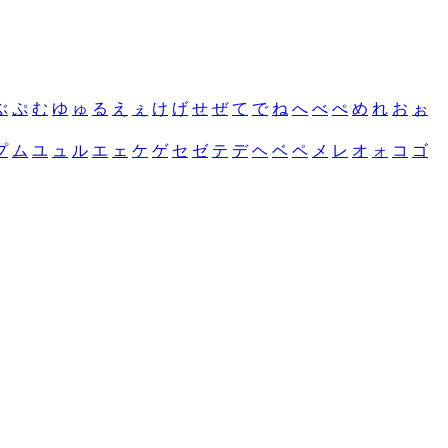
ぶ
ぷ
む
ゆ
ゅ
る
え
ぇ
け
げ
せ
ぜ
て
で
ね
へ
べ
ぺ
め
れ
お
ぉ
プ
ム
ユ
ュ
ル
エ
ェ
ケ
ゲ
セ
ゼ
テ
デ
ヘ
ベ
ペ
メ
レ
オ
ォ
コ
ゴ