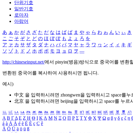
단위기호
일반기호
로마자
아랍어
あ
ぁ
か
が
さ
ざ
た
だ
な
は
ば
ぱ
ま
や
ゃ
ら
わ
ゎ
ん
い
ぃ
き
こ
ご
そ
ぞ
と
ど
の
ほ
ぼ
ぽ
も
よ
ょ
ろ
を
ア
ァ
カ
サ
ザ
タ
ダ
ナ
ハ
バ
パ
マ
ヤ
ャ
ラ
ワ
ヮ
ン
イ
ィ
キ
ギ
ソ
ゾ
ト
ド
ノ
ホ
ボ
ポ
モ
ヨ
ョ
ロ
ヲ
―
http://chineseinput.net/
에서 pinyin(병음)방식으로 중국어를 변환
변환된 중국어를 복사하여 사용하시면 됩니다.
예시)
中文 을 입력하시려면
zhongwen
을 입력하시고 space를
北京 을 입력하시려면
beijing
을 입력하시고 space를 누르
ㅥ
ㅦ
ㅧ
ㅨ
ㅩ
ㅪ
ㅫ
ㅬ
ㅭ
ㅮ
ㅯ
ㅰ
ㅱ
ㅲ
ㅳ
ㅴ
ㅵ
ㅶ
ㅷ
ㅸ
ㅹ
ㅺ
Α
Β
Γ
Δ
Ε
Ζ
Η
Θ
Ι
Κ
Λ
Μ
Ν
Ξ
Ο
Π
Ρ
Σ
Τ
Υ
Φ
Χ
Ψ
Ω
α
β
γ
δ
ε
ζ
η
á
à
Á
À
é
è
É
È
ç
Ç
ê
Ä
Ö
Ü
ä
ö
ü
ß