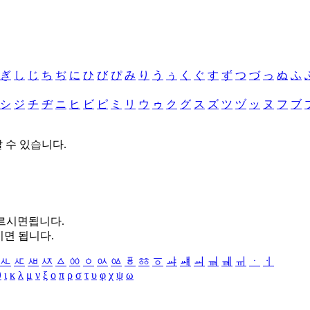
ぎ
し
じ
ち
ぢ
に
ひ
び
ぴ
み
り
う
ぅ
く
ぐ
す
ず
つ
づ
っ
ぬ
ふ
シ
ジ
チ
ヂ
ニ
ヒ
ビ
ピ
ミ
リ
ウ
ゥ
ク
グ
ス
ズ
ツ
ヅ
ッ
ヌ
フ
ブ
할 수 있습니다.
누르시면됩니다.
시면 됩니다.
ㅻ
ㅼ
ㅽ
ㅾ
ㅿ
ㆀ
ㆁ
ㆂ
ㆃ
ㆄ
ㆅ
ㆆ
ㆇ
ㆈ
ㆉ
ㆊ
ㆋ
ㆌ
ㆍ
ㆎ
θ
ι
κ
λ
μ
ν
ξ
ο
π
ρ
σ
τ
υ
φ
χ
ψ
ω