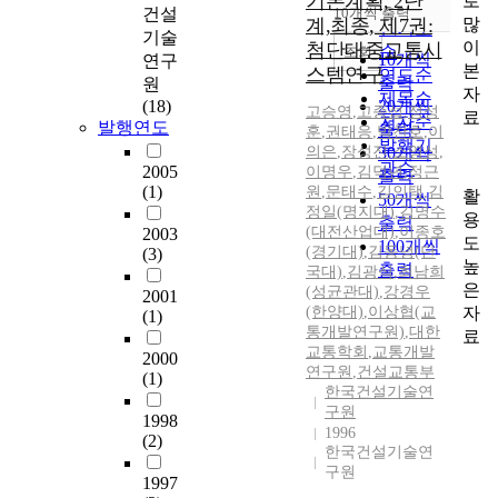
기본계획, 2단
로
순
건설
10개씩 출력
내림차순
많
계,최종, 제7권:
인기도
기술
이
첨단대중교통시
순
조회
10개씩
연구
본
스템연구
연도순
출력
원
자
제목순
(18)
20개씩
고승영
,
고종섭
,
정성
료
저자순
발행연도
출력
훈
,
권태응
,
박찬호
,
이
발행기
의은
,
장성진
30개씩
,
소영성
,
관순
2005
이명우
,
김덕년
,
정근
출력
(1)
원
,
문태수
,
김인택
,
김
활
50개씩
정일(명지대)
,
김명수
용
출력
(대전산업대)
,
이종호
2003
도
100개씩
(경기대)
,
김동녕(단
(3)
높
출력
국대)
,
김광식
,
최남희
은
(성균관대)
,
강경우
2001
자
(한양대)
,
이상협(교
(1)
통개발연구원)
,
대한
료
교통학회
,
교통개발
2000
연구원
,
건설교통부
(1)
한국건설기술연
구원
1998
1996
(2)
한국건설기술연
구원
1997