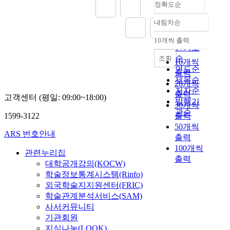
정확도순
내림차순
정확도
순
10개씩 출력
내림차순
인기도
순
조회
10개씩
연도순
출력
제목순
20개씩
저자순
출력
고객센터 (평일: 09:00~18:00)
발행기
30개씩
관순
1599-3122
출력
50개씩
ARS 번호안내
출력
100개씩
관련누리집
출력
대학공개강의(KOCW)
학술정보통계시스템(Rinfo)
외국학술지지원센터(FRIC)
학술관계분석서비스(SAM)
사서커뮤니티
기관회원
지식나눔(LOOK)