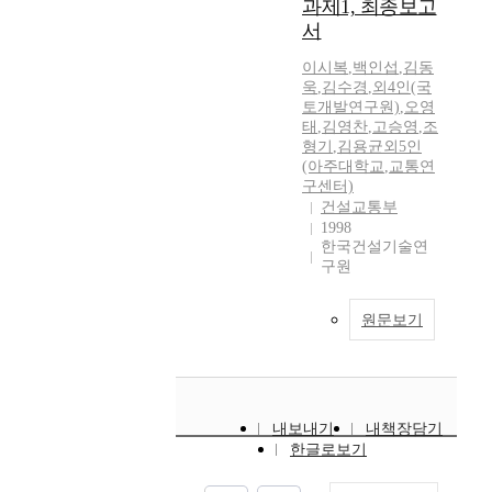
과제1, 최종보고
서
이시복
,
백인섭
,
김동
욱
,
김수경
,
외4인(국
토개발연구원)
,
오영
태
,
김영찬
,
고승영
,
조
형기
,
김용균외5인
(아주대학교
,
교통연
구센터)
건설교통부
1998
한국건설기술연
구원
원문보기
내보내기
내책장담기
한글로보기