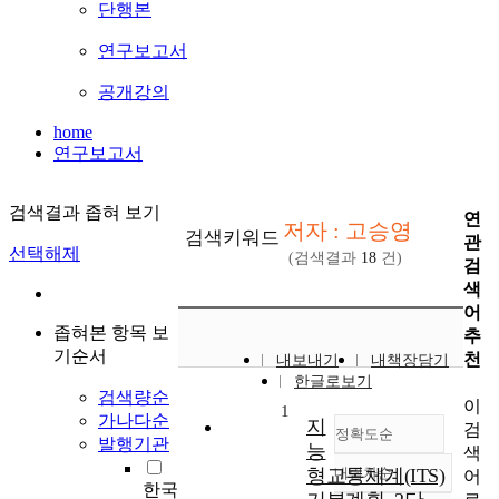
단행본
연구보고서
공개강의
home
연구보고서
검색결과 좁혀 보기
연
저자 : 고승영
검색키워드
관
선택해제
(검색결과
18
건)
검
색
어
좁혀본 항목 보
추
기순서
천
내보내기
내책장담기
한글로보기
검색량순
이
1
가나다순
지
검
정확도순
발행기관
능
색
형교통체계(ITS)
내림차순
어
정확도
한국