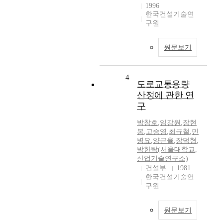
1996
한국건설기술연
구원
원문보기
4
도로교통용량
산정에 관한 연
구
박창호
,
임강원
,
장현
봉
,
고승영
,
최규철
,
민
병요
,
양근율
,
장덕형
,
박한탁(서울대학교
,
산업기술연구소)
건설부
1981
한국건설기술연
구원
원문보기