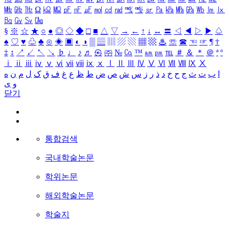
㎒
㎓
㎔
Ω
㏀
㏁
㎊
㎋
㎌
㏖
㏅
㎭
㎮
㎯
㏛
㎩
㎪
㎫
㎬
㏝
㏐
㏓
㏃
㏉
㏜
㏆
§
※
☆
★
○
●
◎
◇
◆
□
■
△
▽
→
←
↑
↓
↔
〓
◁
◀
▷
▶
♤
♠
♡
♥
♧
♣
⊙
◈
▣
◐
◑
▒
▤
▥
▨
▧
▦
▩
♨
☏
☎
☜
☞
¶
†
‡
↕
↗
↙
↖
↘
♭
♩
♪
♬
㉿
㈜
№
㏇
™
㏂
㏘
℡
＃
＆
＊
＠
ª
º
ⅰ
ⅱ
ⅲ
ⅳ
ⅴ
ⅵ
ⅶ
ⅷ
ⅸ
ⅹ
Ⅰ
Ⅱ
Ⅲ
Ⅳ
Ⅴ
Ⅵ
Ⅶ
Ⅷ
Ⅸ
Ⅹ
ا
ب
ت
ث
ج
ح
خ
د
ذ
ر
ز
س
ش
ص
ض
ط
ظ
ع
غ
ف
ق
ک
ل
م
ن
ه
و
ی
닫기
통합검색
국내학술논문
학위논문
해외학술논문
학술지