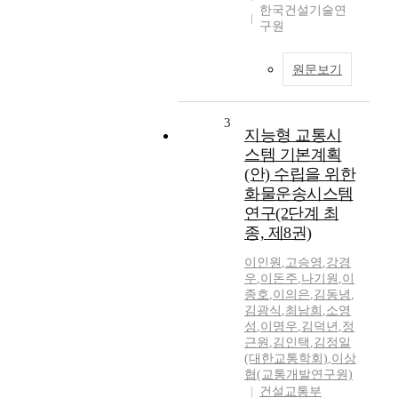
한국건설기술연
구원
원문보기
3
지능형 교통시
스템 기본계획
(안) 수립을 위한
화물운송시스템
연구(2단계 최
종, 제8권)
이인원
,
고승영
,
강경
우
,
이돈주
,
나기원
,
이
종호
,
이의은
,
김동녕
,
김광식
,
최남희
,
소영
성
,
이명우
,
김덕년
,
정
근원
,
김인택
,
김정일
(대한교통학회)
,
이상
협(교통개발연구원)
건설교통부