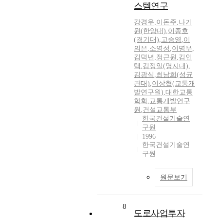
스템연구
강경우
,
이돈주
,
나기
원(한양대)
,
이종호
(경기대)
,
고승영
,
이
의은
,
소영성
,
이명우
,
김덕년
,
정근원
,
김인
택
,
김정일(명지대)
,
김광식
,
최남희(성균
관대)
,
이상협(교통개
발연구원)
,
대한교통
학회
,
교통개발연구
원
,
건설교통부
한국건설기술연
구원
1996
한국건설기술연
구원
원문보기
8
도로사업투자