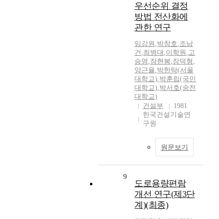
우선순위 결정
방법 전산화에
관한 연구
임강원
,
박창호
,
조남
건
,
최병대
,
이학원
,
고
승영
,
장현봉
,
장덕형
,
양근율
,
박한탁(서울
대학교)
,
박훈립(국민
대학교)
,
박서호(숭전
대학교)
건설부
1981
한국건설기술연
구원
원문보기
9
도로용량편람
개선 연구(제3단
계)(최종)