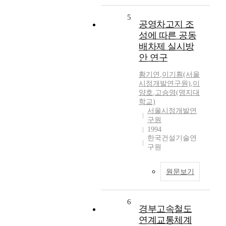
5
공영차고지 조
성에 따른 공동
배차제 실시방
안 연구
황기연
,
이기훤(서울
시정개발연구원)
,
이
양호
,
고승영(명지대
학교)
서울시정개발연
구원
1994
한국건설기술연
구원
원문보기
6
경부고속철도
연계교통체계