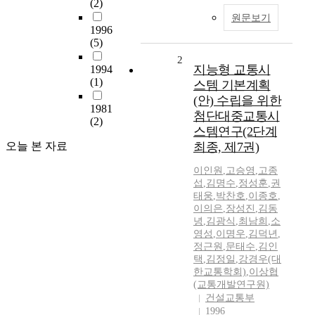
(2)
원문보기
1996
(5)
2
지능형 교통시
1994
(1)
스템 기본계획
(안) 수립을 위한
1981
첨단대중교통시
(2)
스템연구(2단계
오늘 본 자료
최종, 제7권)
이인원
,
고승영
,
고종
섭
,
김명수
,
정성훈
,
권
태웅
,
박찬호
,
이종호
,
이의은
,
장성진
,
김동
녕
,
김광식
,
최남희
,
소
영성
,
이명우
,
김덕년
,
정근원
,
문태수
,
김인
택
,
김정일
,
강경우(대
한교통학회)
,
이상협
(교통개발연구원)
건설교통부
1996