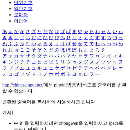
단위기호
일반기호
로마자
아랍어
あ
ぁ
か
が
さ
ざ
た
だ
な
は
ば
ぱ
ま
や
ゃ
ら
わ
ゎ
ん
い
ぃ
き
ぎ
し
じ
ち
ぢ
に
ひ
び
ぴ
み
り
う
ぅ
く
ぐ
す
ず
つ
づ
っ
ぬ
ふ
ぶ
ぷ
む
ゆ
ゅ
る
え
ぇ
け
げ
せ
ぜ
て
で
ね
へ
べ
ぺ
め
れ
お
ぉ
こ
ご
そ
ぞ
と
ど
の
ほ
ぼ
ぽ
も
よ
ょ
ろ
を
ア
ァ
カ
サ
ザ
タ
ダ
ナ
ハ
バ
パ
マ
ヤ
ャ
ラ
ワ
ヮ
ン
イ
ィ
キ
ギ
シ
ジ
チ
ヂ
ニ
ヒ
ビ
ピ
ミ
リ
ウ
ゥ
ク
グ
ス
ズ
ツ
ヅ
ッ
ヌ
フ
ブ
プ
ム
ユ
ュ
ル
エ
ェ
ケ
ゲ
セ
ゼ
テ
デ
ヘ
ベ
ペ
メ
レ
オ
ォ
コ
ゴ
ソ
ゾ
ト
ド
ノ
ホ
ボ
ポ
モ
ヨ
ョ
ロ
ヲ
―
http://chineseinput.net/
에서 pinyin(병음)방식으로 중국어를 변환
할 수 있습니다.
변환된 중국어를 복사하여 사용하시면 됩니다.
예시)
中文 을 입력하시려면
zhongwen
을 입력하시고 space를
누르시면됩니다.