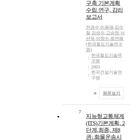
구축 기본계획
수립 연구, 감리
보고서
전경수
,
이용재
,
김수
철
,
김성수
,
고승영
,
서
선덕
,
이창수
,
최연혜
(한국철도기술연구
원)
한국철도기술연
구원
2003
한국건설기술연
구원
원문보기
7
지능형교통체계
(ITS)기본계획, 2
단계,최종, 제8
권: 화물운송시