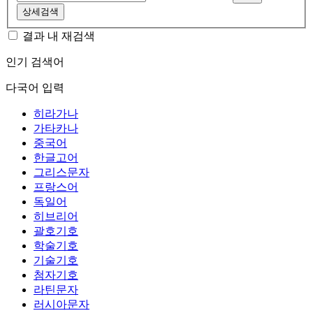
상세검색
결과 내 재검색
인기 검색어
다국어 입력
히라가나
가타카나
중국어
한글고어
그리스문자
프랑스어
독일어
히브리어
괄호기호
학술기호
기술기호
첨자기호
라틴문자
러시아문자