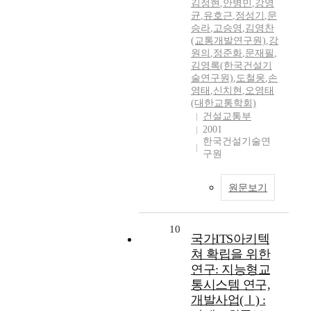
김정현
,
안병민
,
강영
균
,
유호근
,
정성기
,
문
승라
,
고승영
,
김영찬
(교통개발연구원)
,
강
원의
,
정준화
,
문재필
,
김영록(한국건설기
술연구원)
,
도철웅
,
손
영태
,
신치현
,
오영태
(대한교통학회)
건설교통부
2001
한국건설기술연
구원
원문보기
10
국가ITS아키텍
쳐 확립을 위한
연구: 지능형교
통시스템 연구,
개발사업(Ⅰ) :