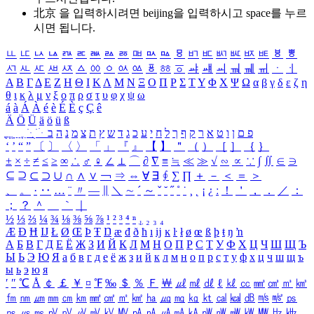
北京 을 입력하시려면
beijing
을 입력하시고 space를 누르
시면 됩니다.
ㅥ
ㅦ
ㅧ
ㅨ
ㅩ
ㅪ
ㅫ
ㅬ
ㅭ
ㅮ
ㅯ
ㅰ
ㅱ
ㅲ
ㅳ
ㅴ
ㅵ
ㅶ
ㅷ
ㅸ
ㅹ
ㅺ
ㅻ
ㅼ
ㅽ
ㅾ
ㅿ
ㆀ
ㆁ
ㆂ
ㆃ
ㆄ
ㆅ
ㆆ
ㆇ
ㆈ
ㆉ
ㆊ
ㆋ
ㆌ
ㆍ
ㆎ
Α
Β
Γ
Δ
Ε
Ζ
Η
Θ
Ι
Κ
Λ
Μ
Ν
Ξ
Ο
Π
Ρ
Σ
Τ
Υ
Φ
Χ
Ψ
Ω
α
β
γ
δ
ε
ζ
η
θ
ι
κ
λ
μ
ν
ξ
ο
π
ρ
σ
τ
υ
φ
χ
ψ
ω
á
à
Á
À
é
è
É
È
ç
Ç
ê
Ä
Ö
Ü
ä
ö
ü
ß
ְ
ֳ
ֲ
ֱ
ָ
ַ
ֵ
ֶ
ִ
ֹ
ּ
ֻ
ׂ
ׁ
ּ
ב
ה
נ
מ
צ
ת
ץ
ש
ד
ג
כ
ע
י
ח
ל
ך
ף
ק
ר
א
ט
ו
ן
ם
פ
‘
’
“
”
〔
〕
〈
〉
「
」
『
』
【
】
＂
（
）
［
］
｛
｝
±
×
÷
≠
≤
≥
∞
∴
♂
♀
∠
⊥
⌒
∂
∇
≡
≒
≪
≫
√
∽
∝
∵
∫
∬
∈
∋
⊆
⊇
⊂
⊃
∪
∩
∧
∨
￢
⇒
⇔
∀
∃
∮
∑
∏
＋
－
＜
＝
＞
、
。
·
‥
…
¨
〃
―
∥
＼
∼
´
～
ˇ
˘
˝
˚
˙
¸
˛
¡
¿
ː
！
＇
，
．
／
：
；
？
＾
＿
｀
｜
½
⅓
⅔
¼
¾
⅛
⅜
⅝
⅞
¹
²
³
⁴
ⁿ
₁
₂
₃
₄
Æ
Ð
Ħ
Ĳ
Ł
Ø
Œ
Þ
Ŧ
Ŋ
æ
đ
ð
ħ
ı
ĳ
ĸ
ŀ
ł
ø
œ
ß
þ
ŧ
ŋ
ŉ
А
Б
В
Г
Д
Е
Ё
Ж
З
И
Й
К
Л
М
Н
О
П
Р
С
Т
У
Ф
Х
Ц
Ч
Ш
Щ
Ъ
Ы
Ь
Э
Ю
Я
а
б
в
г
д
е
ё
ж
з
и
й
к
л
м
н
о
п
р
с
т
у
ф
х
ц
ч
ш
щ
ъ
ы
ь
э
ю
я
′
″
℃
Å
￠
￡
￥
¤
℉
‰
＄
％
Ｆ
￦
㎕
㎖
㎗
ℓ
㎘
㏄
㎣
㎤
㎥
㎦
㎙
㎚
㎛
㎜
㎝
㎞
㎟
㎠
㎡
㎢
㏊
㎍
㎎
㎏
㏏
㎈
㎉
㏈
㎧
㎨
㎰
㎱
㎲
㎳
㎴
㎵
㎶
㎷
㎸
㎹
㎀
㎁
㎂
㎃
㎄
㎺
㎻
㎽
㎾
㎿
㎐
㎑