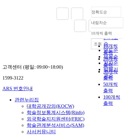
정확도순
내림차순
정확도
순
10개씩 출력
내림차순
인기도
순
조회
10개씩
연도순
출력
제목순
20개씩
저자순
출력
고객센터 (평일: 09:00~18:00)
발행기
30개씩
관순
1599-3122
출력
50개씩
ARS 번호안내
출력
100개씩
관련누리집
출력
대학공개강의(KOCW)
학술정보통계시스템(Rinfo)
외국학술지지원센터(FRIC)
학술관계분석서비스(SAM)
사서커뮤니티