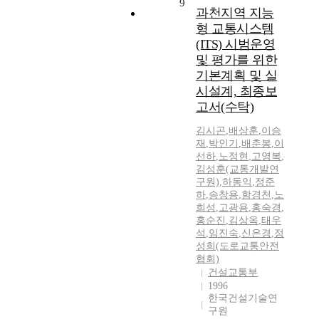
9
과천지역 지능
형 교통시스템
(ITS) 시범운영
및 평가를 위한
기본계획 및 실
시설계, 최종보
고서(수탁)
김시곤
,
배상훈
,
이승
재
,
박인기
,
배춘봉
,
이
선하
,
노정현
,
고영복
,
김성훈(교통개발연
구원)
,
하동익
,
정준
하
,
송창용
,
함경천
,
노
희성
,
고광용
,
홍숙경
,
홍순진
,
김상옥
,
태우
석
,
임진숙
,
신은경
,
정
성희(도로교통안전
협회)
건설교통부
1996
한국건설기술연
구원