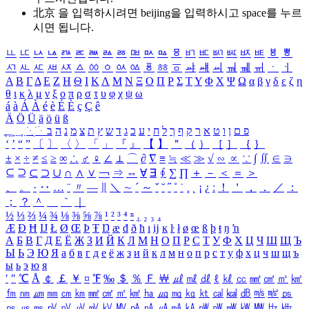
北京 을 입력하시려면
beijing
을 입력하시고 space를 누르
시면 됩니다.
ㅥ
ㅦ
ㅧ
ㅨ
ㅩ
ㅪ
ㅫ
ㅬ
ㅭ
ㅮ
ㅯ
ㅰ
ㅱ
ㅲ
ㅳ
ㅴ
ㅵ
ㅶ
ㅷ
ㅸ
ㅹ
ㅺ
ㅻ
ㅼ
ㅽ
ㅾ
ㅿ
ㆀ
ㆁ
ㆂ
ㆃ
ㆄ
ㆅ
ㆆ
ㆇ
ㆈ
ㆉ
ㆊ
ㆋ
ㆌ
ㆍ
ㆎ
Α
Β
Γ
Δ
Ε
Ζ
Η
Θ
Ι
Κ
Λ
Μ
Ν
Ξ
Ο
Π
Ρ
Σ
Τ
Υ
Φ
Χ
Ψ
Ω
α
β
γ
δ
ε
ζ
η
θ
ι
κ
λ
μ
ν
ξ
ο
π
ρ
σ
τ
υ
φ
χ
ψ
ω
á
à
Á
À
é
è
É
È
ç
Ç
ê
Ä
Ö
Ü
ä
ö
ü
ß
ְ
ֳ
ֲ
ֱ
ָ
ַ
ֵ
ֶ
ִ
ֹ
ּ
ֻ
ׂ
ׁ
ּ
ב
ה
נ
מ
צ
ת
ץ
ש
ד
ג
כ
ע
י
ח
ל
ך
ף
ק
ר
א
ט
ו
ן
ם
פ
‘
’
“
”
〔
〕
〈
〉
「
」
『
』
【
】
＂
（
）
［
］
｛
｝
±
×
÷
≠
≤
≥
∞
∴
♂
♀
∠
⊥
⌒
∂
∇
≡
≒
≪
≫
√
∽
∝
∵
∫
∬
∈
∋
⊆
⊇
⊂
⊃
∪
∩
∧
∨
￢
⇒
⇔
∀
∃
∮
∑
∏
＋
－
＜
＝
＞
、
。
·
‥
…
¨
〃
―
∥
＼
∼
´
～
ˇ
˘
˝
˚
˙
¸
˛
¡
¿
ː
！
＇
，
．
／
：
；
？
＾
＿
｀
｜
½
⅓
⅔
¼
¾
⅛
⅜
⅝
⅞
¹
²
³
⁴
ⁿ
₁
₂
₃
₄
Æ
Ð
Ħ
Ĳ
Ł
Ø
Œ
Þ
Ŧ
Ŋ
æ
đ
ð
ħ
ı
ĳ
ĸ
ŀ
ł
ø
œ
ß
þ
ŧ
ŋ
ŉ
А
Б
В
Г
Д
Е
Ё
Ж
З
И
Й
К
Л
М
Н
О
П
Р
С
Т
У
Ф
Х
Ц
Ч
Ш
Щ
Ъ
Ы
Ь
Э
Ю
Я
а
б
в
г
д
е
ё
ж
з
и
й
к
л
м
н
о
п
р
с
т
у
ф
х
ц
ч
ш
щ
ъ
ы
ь
э
ю
я
′
″
℃
Å
￠
￡
￥
¤
℉
‰
＄
％
Ｆ
￦
㎕
㎖
㎗
ℓ
㎘
㏄
㎣
㎤
㎥
㎦
㎙
㎚
㎛
㎜
㎝
㎞
㎟
㎠
㎡
㎢
㏊
㎍
㎎
㎏
㏏
㎈
㎉
㏈
㎧
㎨
㎰
㎱
㎲
㎳
㎴
㎵
㎶
㎷
㎸
㎹
㎀
㎁
㎂
㎃
㎄
㎺
㎻
㎽
㎾
㎿
㎐
㎑