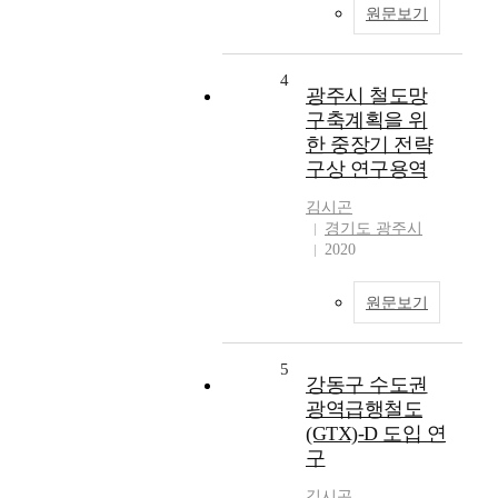
원문보기
4
광주시 철도망
구축계획을 위
한 중장기 전략
구상 연구용역
김시곤
경기도 광주시
2020
원문보기
5
강동구 수도권
광역급행철도
(GTX)-D 도입 연
구
김시곤