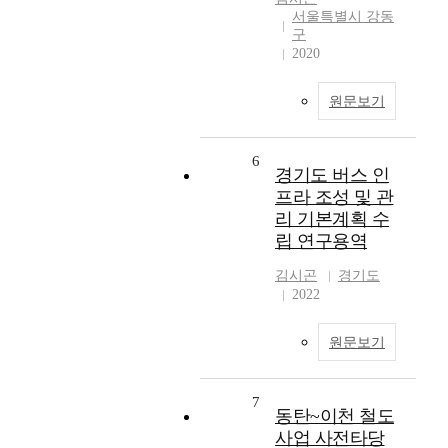
서울특별시 강동
구
2020
원문보기
6
경기도 버스 인
프라 조성 및 관
리 기본계획 수
립 연구용역
김시곤
경기도
2022
원문보기
7
동탄~이천 철도
사업 사전타당