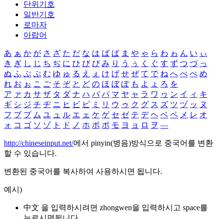
단위기호
일반기호
로마자
아랍어
あ
ぁ
か
が
さ
ざ
た
だ
な
は
ば
ぱ
ま
や
ゃ
ら
わ
ゎ
ん
い
ぃ
き
ぎ
し
じ
ち
ぢ
に
ひ
び
ぴ
み
り
う
ぅ
く
ぐ
す
ず
つ
づ
っ
ぬ
ふ
ぶ
ぷ
む
ゆ
ゅ
る
え
ぇ
け
げ
せ
ぜ
て
で
ね
へ
べ
ぺ
め
れ
お
ぉ
こ
ご
そ
ぞ
と
ど
の
ほ
ぼ
ぽ
も
よ
ょ
ろ
を
ア
ァ
カ
サ
ザ
タ
ダ
ナ
ハ
バ
パ
マ
ヤ
ャ
ラ
ワ
ヮ
ン
イ
ィ
キ
ギ
シ
ジ
チ
ヂ
ニ
ヒ
ビ
ピ
ミ
リ
ウ
ゥ
ク
グ
ス
ズ
ツ
ヅ
ッ
ヌ
フ
ブ
プ
ム
ユ
ュ
ル
エ
ェ
ケ
ゲ
セ
ゼ
テ
デ
ヘ
ベ
ペ
メ
レ
オ
ォ
コ
ゴ
ソ
ゾ
ト
ド
ノ
ホ
ボ
ポ
モ
ヨ
ョ
ロ
ヲ
―
http://chineseinput.net/
에서 pinyin(병음)방식으로 중국어를 변환
할 수 있습니다.
변환된 중국어를 복사하여 사용하시면 됩니다.
예시)
中文 을 입력하시려면
zhongwen
을 입력하시고 space를
누르시면됩니다.