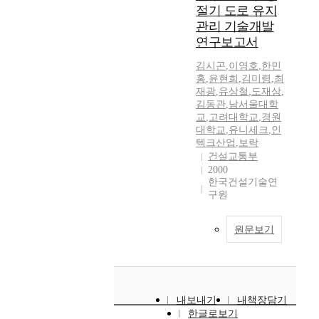
절기 도로 유지
관리 기술개발
연구보고서
김시곤
,
이영호
,
한민
홍
,
윤현희
,
김미령
,
최
재광
,
유상철
,
도재상
,
김동관
,
남서울대학
교
,
고려대학교
,
경원
대학교
,
유니세크
,
인
텍크산업
,
보락
건설교통부
2000
한국건설기술연
구원
원문보기
내보내기
내책장담기
한글로보기