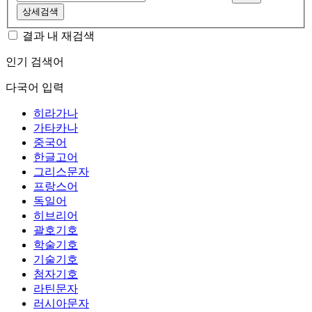
상세검색
결과 내 재검색
인기 검색어
다국어 입력
히라가나
가타카나
중국어
한글고어
그리스문자
프랑스어
독일어
히브리어
괄호기호
학술기호
기술기호
첨자기호
라틴문자
러시아문자