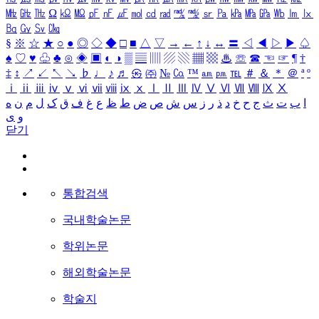
㎒
㎓
㎔
Ω
㏀
㏁
㎊
㎋
㎌
㏖
㏅
㎭
㎮
㎯
㏛
㎩
㎪
㎫
㎬
㏝
㏐
㏓
㏃
㏉
㏜
㏆
§
※
☆
★
○
●
◎
◇
◆
□
■
△
▽
→
←
↑
↓
↔
〓
◁
◀
▷
▶
♤
♠
♡
♥
♧
♣
⊙
◈
▣
◐
◑
▒
▤
▥
▨
▧
▦
▩
♨
☏
☎
☜
☞
¶
†
‡
↕
↗
↙
↖
↘
♭
♩
♪
♬
㉿
㈜
№
㏇
™
㏂
㏘
℡
＃
＆
＊
＠
ª
º
ⅰ
ⅱ
ⅲ
ⅳ
ⅴ
ⅵ
ⅶ
ⅷ
ⅸ
ⅹ
Ⅰ
Ⅱ
Ⅲ
Ⅳ
Ⅴ
Ⅵ
Ⅶ
Ⅷ
Ⅸ
Ⅹ
ا
ب
ت
ث
ج
ح
خ
د
ذ
ر
ز
س
ش
ص
ض
ط
ظ
ع
غ
ف
ق
ک
ل
م
ن
ه
و
ی
닫기
통합검색
국내학술논문
학위논문
해외학술논문
학술지