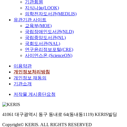
기관회원
지식나눔(LOOK)
의학전자도서관(MEDLIS)
유관기관 사이트
교육부(MOE)
국립장애인도서관(NLD)
국립중앙도서관(NL)
국회도서관(NAL)
연구윤리정보포털(CRE)
사이언스온 (ScienceON)
이용약관
개인정보처리방침
개인정보 재동의
기관소개
저작물 게시중단요청
41061 대구광역시 동구 동내로 64(동내동1119) KERIS빌딩
Copyright© KERIS. ALL RIGHTS RESERVED