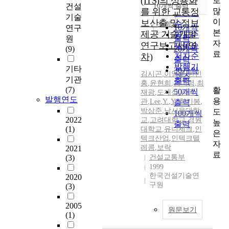
(ITS)의 상용화
로
순
건설
10개씩 출력
내림차순
많
를 위한 교통정
인기도
기술
이
보산출 및 정보
순
조회
10개씩
연구
본
제공 기술개발
연도순
출력
원
자
연구보고서(연
제목순
(9)
20개씩
료
차)
저자순
출력
발행기
기타
30개씩
김시곤
,
이영호
,
한민
관순
기관
출력
홍
,
윤현희
,
김미령
,
최
(7)
활
50개씩
재광
,
도재상
,
김동
발행연도
용
관
,
Lee
,
Y.
,
Y.
,
최기봉
,
출력
박상준
,
남서울대학
도
100개씩
2022
교
,
고려대학교
,
경원
높
출력
(1)
대학교
,
유니세크
,
인
은
텍크산업
,
인텍크텔
자
레콤
,
보락
2021
료
(3)
건설교통부
1999
한국건설기술연
2020
구원
(3)
2005
원문보기
(1)