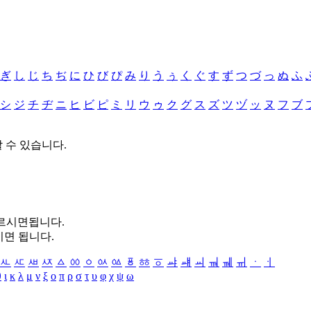
ぎ
し
じ
ち
ぢ
に
ひ
び
ぴ
み
り
う
ぅ
く
ぐ
す
ず
つ
づ
っ
ぬ
ふ
シ
ジ
チ
ヂ
ニ
ヒ
ビ
ピ
ミ
リ
ウ
ゥ
ク
グ
ス
ズ
ツ
ヅ
ッ
ヌ
フ
ブ
할 수 있습니다.
누르시면됩니다.
시면 됩니다.
ㅻ
ㅼ
ㅽ
ㅾ
ㅿ
ㆀ
ㆁ
ㆂ
ㆃ
ㆄ
ㆅ
ㆆ
ㆇ
ㆈ
ㆉ
ㆊ
ㆋ
ㆌ
ㆍ
ㆎ
θ
ι
κ
λ
μ
ν
ξ
ο
π
ρ
σ
τ
υ
φ
χ
ψ
ω