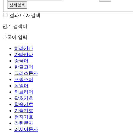
상세검색
결과 내 재검색
인기 검색어
다국어 입력
히라가나
가타카나
중국어
한글고어
그리스문자
프랑스어
독일어
히브리어
괄호기호
학술기호
기술기호
첨자기호
라틴문자
러시아문자