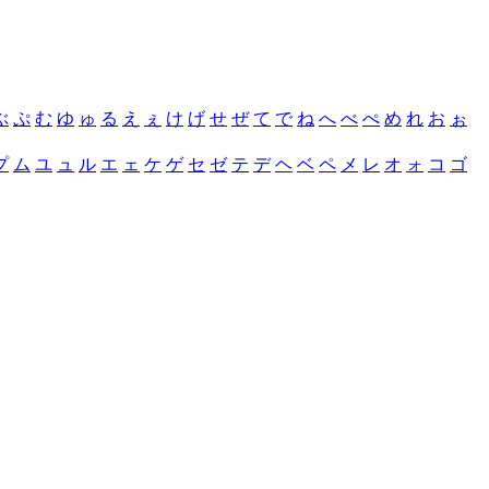
ぶ
ぷ
む
ゆ
ゅ
る
え
ぇ
け
げ
せ
ぜ
て
で
ね
へ
べ
ぺ
め
れ
お
ぉ
プ
ム
ユ
ュ
ル
エ
ェ
ケ
ゲ
セ
ゼ
テ
デ
ヘ
ベ
ペ
メ
レ
オ
ォ
コ
ゴ