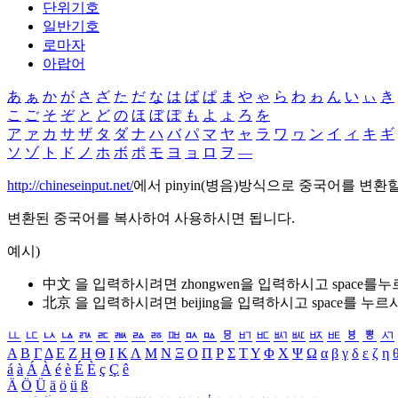
단위기호
일반기호
로마자
아랍어
あ
ぁ
か
が
さ
ざ
た
だ
な
は
ば
ぱ
ま
や
ゃ
ら
わ
ゎ
ん
い
ぃ
き
こ
ご
そ
ぞ
と
ど
の
ほ
ぼ
ぽ
も
よ
ょ
ろ
を
ア
ァ
カ
サ
ザ
タ
ダ
ナ
ハ
バ
パ
マ
ヤ
ャ
ラ
ワ
ヮ
ン
イ
ィ
キ
ギ
ソ
ゾ
ト
ド
ノ
ホ
ボ
ポ
モ
ヨ
ョ
ロ
ヲ
―
http://chineseinput.net/
에서 pinyin(병음)방식으로 중국어를 변환
변환된 중국어를 복사하여 사용하시면 됩니다.
예시)
中文 을 입력하시려면
zhongwen
을 입력하시고 space를
北京 을 입력하시려면
beijing
을 입력하시고 space를 누르
ㅥ
ㅦ
ㅧ
ㅨ
ㅩ
ㅪ
ㅫ
ㅬ
ㅭ
ㅮ
ㅯ
ㅰ
ㅱ
ㅲ
ㅳ
ㅴ
ㅵ
ㅶ
ㅷ
ㅸ
ㅹ
ㅺ
Α
Β
Γ
Δ
Ε
Ζ
Η
Θ
Ι
Κ
Λ
Μ
Ν
Ξ
Ο
Π
Ρ
Σ
Τ
Υ
Φ
Χ
Ψ
Ω
α
β
γ
δ
ε
ζ
η
á
à
Á
À
é
è
É
È
ç
Ç
ê
Ä
Ö
Ü
ä
ö
ü
ß