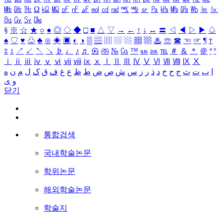
㎒
㎓
㎔
Ω
㏀
㏁
㎊
㎋
㎌
㏖
㏅
㎭
㎮
㎯
㏛
㎩
㎪
㎫
㎬
㏝
㏐
㏓
㏃
㏉
㏜
㏆
§
※
☆
★
○
●
◎
◇
◆
□
■
△
▽
→
←
↑
↓
↔
〓
◁
◀
▷
▶
♤
♠
♡
♥
♧
♣
⊙
◈
▣
◐
◑
▒
▤
▥
▨
▧
▦
▩
♨
☏
☎
☜
☞
¶
†
‡
↕
↗
↙
↖
↘
♭
♩
♪
♬
㉿
㈜
№
㏇
™
㏂
㏘
℡
＃
＆
＊
＠
ª
º
ⅰ
ⅱ
ⅲ
ⅳ
ⅴ
ⅵ
ⅶ
ⅷ
ⅸ
ⅹ
Ⅰ
Ⅱ
Ⅲ
Ⅳ
Ⅴ
Ⅵ
Ⅶ
Ⅷ
Ⅸ
Ⅹ
ا
ب
ت
ث
ج
ح
خ
د
ذ
ر
ز
س
ش
ص
ض
ط
ظ
ع
غ
ف
ق
ک
ل
م
ن
ه
و
ی
닫기
통합검색
국내학술논문
학위논문
해외학술논문
학술지