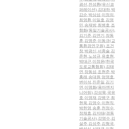
광선
,
전성환(유신코
퍼레이션)
,
김대하
,
박
갑순
,
박상섭
,
이정의
,
최영환
,
이일호
,
김영
민
,
송재방
,
최병호
,
조
향화(동일기술공사)
,
김기준
,
김연기
,
장동
훈
,
김명준
,
이동규(교
통환경연구원)
,
조건
창
,
박광신
,
서종술
,
김
준현
,
노성규
,
유호현
,
박대근
,
이정윤(한국
도로교통협회)
,
김태
연
,
장동섭
,
조현준
,
박
홍래
,
송대원
,
엄영호
,
변이석
,
진준일
,
김기
연
,
이명화(용마엔지
니어링)
,
강성묵
,
국유
호
,
이영재
,
강병구
,
최
현욱
,
김영수
,
이현직
,
박헌영
,
송훈
,
천정수
,
정채효
,
김지태(경동
기술공사)
,
강영수
,
김
설주
,
김성주
,
김형국
,
배성식
,
신태균
,
이철