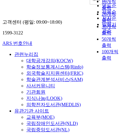
10개씩
연도순
출력
제목순
20개씩
저자순
출력
고객센터 (평일: 09:00~18:00)
발행기
30개씩
관순
1599-3122
출력
50개씩
ARS 번호안내
출력
100개씩
관련누리집
출력
대학공개강의(KOCW)
학술정보통계시스템(Rinfo)
외국학술지지원센터(FRIC)
학술관계분석서비스(SAM)
사서커뮤니티
기관회원
지식나눔(LOOK)
의학전자도서관(MEDLIS)
유관기관 사이트
교육부(MOE)
국립장애인도서관(NLD)
국립중앙도서관(NL)