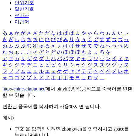
단위기호
일반기호
로마자
아랍어
あ
ぁ
か
が
さ
ざ
た
だ
な
は
ば
ぱ
ま
や
ゃ
ら
わ
ゎ
ん
い
ぃ
き
ぎ
し
じ
ち
ぢ
に
ひ
び
ぴ
み
り
う
ぅ
く
ぐ
す
ず
つ
づ
っ
ぬ
ふ
ぶ
ぷ
む
ゆ
ゅ
る
え
ぇ
け
げ
せ
ぜ
て
で
ね
へ
べ
ぺ
め
れ
お
ぉ
こ
ご
そ
ぞ
と
ど
の
ほ
ぼ
ぽ
も
よ
ょ
ろ
を
ア
ァ
カ
サ
ザ
タ
ダ
ナ
ハ
バ
パ
マ
ヤ
ャ
ラ
ワ
ヮ
ン
イ
ィ
キ
ギ
シ
ジ
チ
ヂ
ニ
ヒ
ビ
ピ
ミ
リ
ウ
ゥ
ク
グ
ス
ズ
ツ
ヅ
ッ
ヌ
フ
ブ
プ
ム
ユ
ュ
ル
エ
ェ
ケ
ゲ
セ
ゼ
テ
デ
ヘ
ベ
ペ
メ
レ
オ
ォ
コ
ゴ
ソ
ゾ
ト
ド
ノ
ホ
ボ
ポ
モ
ヨ
ョ
ロ
ヲ
―
http://chineseinput.net/
에서 pinyin(병음)방식으로 중국어를 변환
할 수 있습니다.
변환된 중국어를 복사하여 사용하시면 됩니다.
예시)
中文 을 입력하시려면
zhongwen
을 입력하시고 space를
누르시면됩니다.