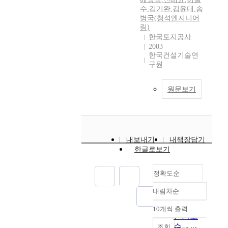
수
,
김기완
,
김윤대
,
송
병국(청석엔지니어
링)
한국토지공사
2003
한국건설기술연
구원
원문보기
내보내기
내책장담기
한글로보기
정확도순
내림차순
정확도
순
10개씩 출력
내림차순
인기도
순
조회