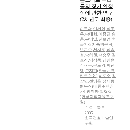
콘크리트 구조
물의 장기 안정
성에 관한 연구
(2차년도 최종)
이문환
,
이세현
,
심종
우
,
송태협
,
이종찬
,
송
훈
,
유명열
,
진보경(한
국건설기술연구원)
,
변근주
,
서치호
,
심종
성
,
송하원
,
백승우
,
김
호진
,
임상묵
,
김병윤
,
주재근
,
문도영
,
박진
영
,
모지현(한국콘크
리트학회)
,
이도헌
,
김
상연
,
전명훈
,
정재동
,
최우진(대한주택공
사)
,
안지환
,
김형석
(한국지질자원연구
원)
건설교통부
2005
한국건설기술연
구원