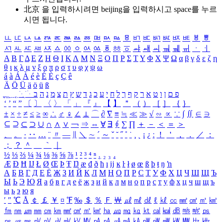
北京 을 입력하시려면
beijing
을 입력하시고 space를 누르
시면 됩니다.
ㅥ
ㅦ
ㅧ
ㅨ
ㅩ
ㅪ
ㅫ
ㅬ
ㅭ
ㅮ
ㅯ
ㅰ
ㅱ
ㅲ
ㅳ
ㅴ
ㅵ
ㅶ
ㅷ
ㅸ
ㅹ
ㅺ
ㅻ
ㅼ
ㅽ
ㅾ
ㅿ
ㆀ
ㆁ
ㆂ
ㆃ
ㆄ
ㆅ
ㆆ
ㆇ
ㆈ
ㆉ
ㆊ
ㆋ
ㆌ
ㆍ
ㆎ
Α
Β
Γ
Δ
Ε
Ζ
Η
Θ
Ι
Κ
Λ
Μ
Ν
Ξ
Ο
Π
Ρ
Σ
Τ
Υ
Φ
Χ
Ψ
Ω
α
β
γ
δ
ε
ζ
η
θ
ι
κ
λ
μ
ν
ξ
ο
π
ρ
σ
τ
υ
φ
χ
ψ
ω
á
à
Á
À
é
è
É
È
ç
Ç
ê
Ä
Ö
Ü
ä
ö
ü
ß
ְ
ֳ
ֲ
ֱ
ָ
ַ
ֵ
ֶ
ִ
ֹ
ּ
ֻ
ׂ
ׁ
ּ
ב
ה
נ
מ
צ
ת
ץ
ש
ד
ג
כ
ע
י
ח
ל
ך
ף
ק
ר
א
ט
ו
ן
ם
פ
‘
’
“
”
〔
〕
〈
〉
「
」
『
』
【
】
＂
（
）
［
］
｛
｝
±
×
÷
≠
≤
≥
∞
∴
♂
♀
∠
⊥
⌒
∂
∇
≡
≒
≪
≫
√
∽
∝
∵
∫
∬
∈
∋
⊆
⊇
⊂
⊃
∪
∩
∧
∨
￢
⇒
⇔
∀
∃
∮
∑
∏
＋
－
＜
＝
＞
、
。
·
‥
…
¨
〃
―
∥
＼
∼
´
～
ˇ
˘
˝
˚
˙
¸
˛
¡
¿
ː
！
＇
，
．
／
：
；
？
＾
＿
｀
｜
½
⅓
⅔
¼
¾
⅛
⅜
⅝
⅞
¹
²
³
⁴
ⁿ
₁
₂
₃
₄
Æ
Ð
Ħ
Ĳ
Ł
Ø
Œ
Þ
Ŧ
Ŋ
æ
đ
ð
ħ
ı
ĳ
ĸ
ŀ
ł
ø
œ
ß
þ
ŧ
ŋ
ŉ
А
Б
В
Г
Д
Е
Ё
Ж
З
И
Й
К
Л
М
Н
О
П
Р
С
Т
У
Ф
Х
Ц
Ч
Ш
Щ
Ъ
Ы
Ь
Э
Ю
Я
а
б
в
г
д
е
ё
ж
з
и
й
к
л
м
н
о
п
р
с
т
у
ф
х
ц
ч
ш
щ
ъ
ы
ь
э
ю
я
′
″
℃
Å
￠
￡
￥
¤
℉
‰
＄
％
Ｆ
￦
㎕
㎖
㎗
ℓ
㎘
㏄
㎣
㎤
㎥
㎦
㎙
㎚
㎛
㎜
㎝
㎞
㎟
㎠
㎡
㎢
㏊
㎍
㎎
㎏
㏏
㎈
㎉
㏈
㎧
㎨
㎰
㎱
㎲
㎳
㎴
㎵
㎶
㎷
㎸
㎹
㎀
㎁
㎂
㎃
㎄
㎺
㎻
㎽
㎾
㎿
㎐
㎑