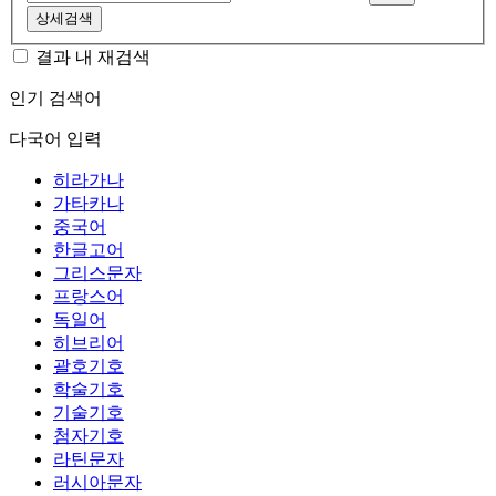
상세검색
결과 내 재검색
인기 검색어
다국어 입력
히라가나
가타카나
중국어
한글고어
그리스문자
프랑스어
독일어
히브리어
괄호기호
학술기호
기술기호
첨자기호
라틴문자
러시아문자