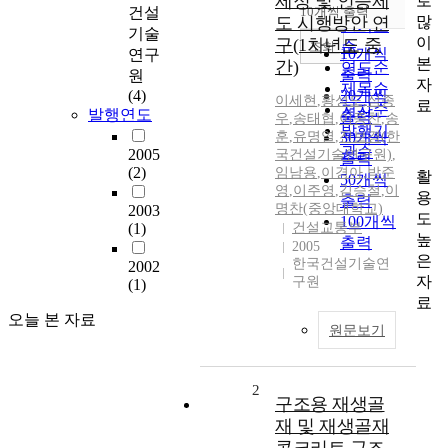
제정 및 인증제
로
순
건설
10개씩 출력
내림차순
많
도 시행방안 연
인기도
기술
이
구(1차년도 중
순
조회
10개씩
연구
본
간)
연도순
출력
원
자
제목순
(4)
20개씩
이세현
,
황성도
,
심종
료
저자순
발행연도
출력
우
,
송태협
,
이종찬
,
송
발행기
훈
,
유명열
,
진보경(한
30개씩
관순
2005
국건설기술연구원)
,
출력
(2)
임남용
,
이경아
,
박준
활
50개씩
영
,
이주영
,
김승철
,
이
용
출력
명찬(중앙대학교)
2003
도
100개씩
(1)
건설교통부
높
출력
2005
은
한국건설기술연
2002
자
구원
(1)
료
오늘 본 자료
원문보기
2
구조용 재생골
재 및 재생골재