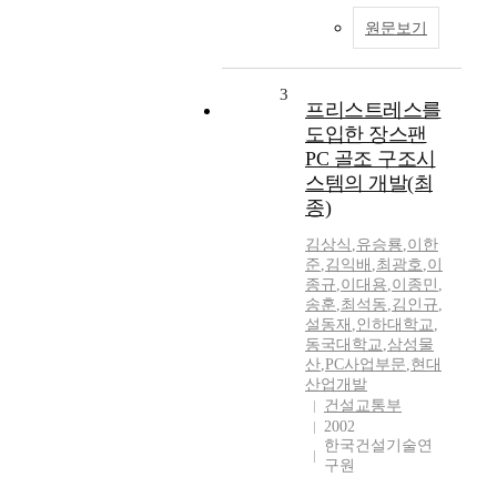
원문보기
3
프리스트레스를
도입한 장스팬
PC 골조 구조시
스템의 개발(최
종)
김상식
,
유승룡
,
이한
준
,
김익배
,
최광호
,
이
종규
,
이대용
,
이종민
,
송훈
,
최석동
,
김인규
,
설동재
,
인하대학교
,
동국대학교
,
삼성물
산
,
PC사업부문
,
현대
산업개발
건설교통부
2002
한국건설기술연
구원