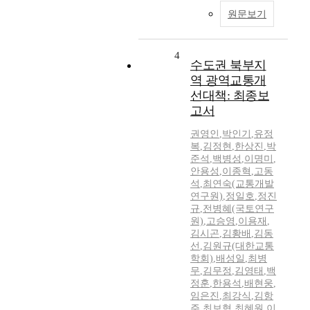
원문보기
4
수도권 북부지
역 광역교통개
선대책: 최종보
고서
권영인
,
박인기
,
유정
복
,
김정현
,
한상진
,
박
준석
,
백병성
,
이명미
,
안용성
,
이종혁
,
고동
석
,
최연숙(교통개발
연구원)
,
정일호
,
정진
규
,
전병혜(국토연구
원)
,
고승영
,
이용재
,
김시곤
,
김황배
,
김동
선
,
김원규(대한교통
학회)
,
배성일
,
최병
무
,
김무정
,
김영태
,
백
정훈
,
한용석
,
배현웅
,
임은진
,
최강식
,
김항
주
,
최보혁
,
최혜원
,
이