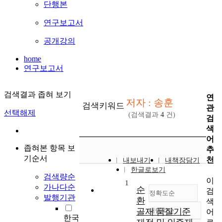
단행본
연구보고서
공개강의
home
연구보고서
검색결과 좁혀 보기
연
저자 : 송훈
검색키워드
관
선택해제
(검색결과
4
건)
검
색
어
좁혀본 항목 보
추
기순서
천
내보내기
내책장담기
한글로보기
검색량순
이
1
가나다순
순
검
정확도순
발행기관
환
색
골재 품질기준
내림차순
어
정확도
한국