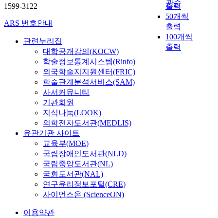
관순
1599-3122
출력
50개씩
ARS 번호안내
출력
100개씩
관련누리집
출력
대학공개강의(KOCW)
학술정보통계시스템(Rinfo)
외국학술지지원센터(FRIC)
학술관계분석서비스(SAM)
사서커뮤니티
기관회원
지식나눔(LOOK)
의학전자도서관(MEDLIS)
유관기관 사이트
교육부(MOE)
국립장애인도서관(NLD)
국립중앙도서관(NL)
국회도서관(NAL)
연구윤리정보포털(CRE)
사이언스온 (ScienceON)
이용약관