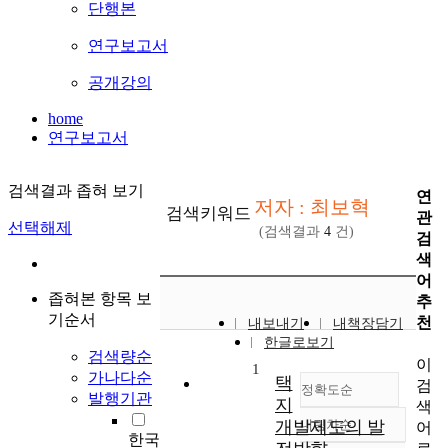
단행본
연구보고서
공개강의
home
연구보고서
검색결과 좁혀 보기
연
저자 : 최보혁
검색키워드
관
선택해제
(검색결과
4
건)
검
색
어
좁혀본 항목 보
추
기순서
천
내보내기
내책장담기
한글로보기
검색량순
이
1
가나다순
택
검
정확도순
발행기관
지
색
개발제도의 발
내림차순
어
정확도
한국