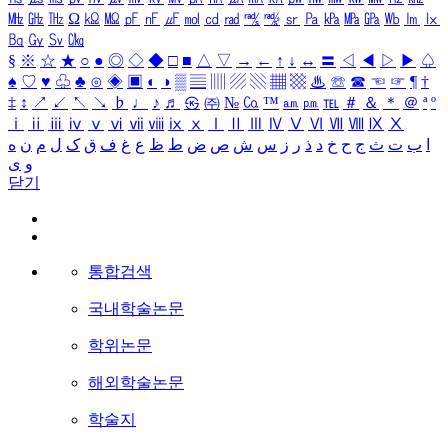
㎒
㎓
㎔
Ω
㏀
㏁
㎊
㎋
㎌
㏖
㏅
㎭
㎮
㎯
㏛
㎩
㎪
㎫
㎬
㏝
㏐
㏓
㏃
㏉
㏜
㏆
§
※
☆
★
○
●
◎
◇
◆
□
■
△
▽
→
←
↑
↓
↔
〓
◁
◀
▷
▶
♤
♠
♡
♥
♧
♣
⊙
◈
▣
◐
◑
▒
▤
▥
▨
▧
▦
▩
♨
☏
☎
☜
☞
¶
†
‡
↕
↗
↙
↖
↘
♭
♩
♪
♬
㉿
㈜
№
㏇
™
㏂
㏘
℡
＃
＆
＊
＠
ª
º
ⅰ
ⅱ
ⅲ
ⅳ
ⅴ
ⅵ
ⅶ
ⅷ
ⅸ
ⅹ
Ⅰ
Ⅱ
Ⅲ
Ⅳ
Ⅴ
Ⅵ
Ⅶ
Ⅷ
Ⅸ
Ⅹ
ا
ب
ت
ث
ج
ح
خ
د
ذ
ر
ز
س
ش
ص
ض
ط
ظ
ع
غ
ف
ق
ک
ل
م
ن
ه
و
ی
닫기
통합검색
국내학술논문
학위논문
해외학술논문
학술지