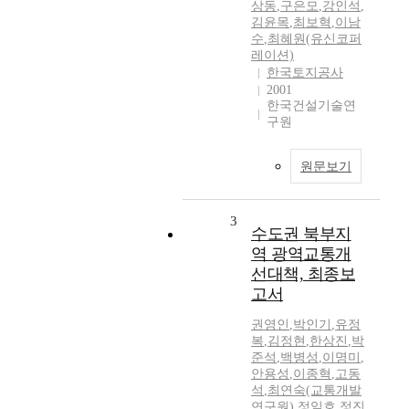
상동
,
구은모
,
강인석
,
김윤목
,
최보혁
,
이남
수
,
최혜원(유신코퍼
레이션)
한국토지공사
2001
한국건설기술연
구원
원문보기
3
수도권 북부지
역 광역교통개
선대책, 최종보
고서
권영인
,
박인기
,
유정
복
,
김정현
,
한상진
,
박
준석
,
백병성
,
이명미
,
안용성
,
이종혁
,
고동
석
,
최연숙(교통개발
연구원)
,
정일호
,
정진