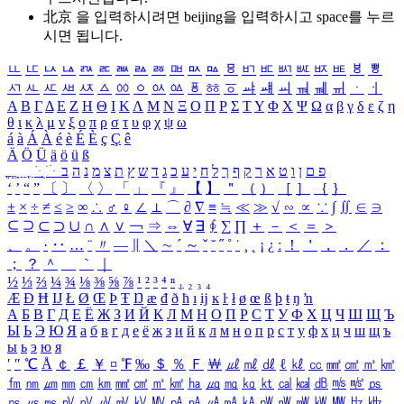
北京 을 입력하시려면
beijing
을 입력하시고 space를 누르
시면 됩니다.
ㅥ
ㅦ
ㅧ
ㅨ
ㅩ
ㅪ
ㅫ
ㅬ
ㅭ
ㅮ
ㅯ
ㅰ
ㅱ
ㅲ
ㅳ
ㅴ
ㅵ
ㅶ
ㅷ
ㅸ
ㅹ
ㅺ
ㅻ
ㅼ
ㅽ
ㅾ
ㅿ
ㆀ
ㆁ
ㆂ
ㆃ
ㆄ
ㆅ
ㆆ
ㆇ
ㆈ
ㆉ
ㆊ
ㆋ
ㆌ
ㆍ
ㆎ
Α
Β
Γ
Δ
Ε
Ζ
Η
Θ
Ι
Κ
Λ
Μ
Ν
Ξ
Ο
Π
Ρ
Σ
Τ
Υ
Φ
Χ
Ψ
Ω
α
β
γ
δ
ε
ζ
η
θ
ι
κ
λ
μ
ν
ξ
ο
π
ρ
σ
τ
υ
φ
χ
ψ
ω
á
à
Á
À
é
è
É
È
ç
Ç
ê
Ä
Ö
Ü
ä
ö
ü
ß
ְ
ֳ
ֲ
ֱ
ָ
ַ
ֵ
ֶ
ִ
ֹ
ּ
ֻ
ׂ
ׁ
ּ
ב
ה
נ
מ
צ
ת
ץ
ש
ד
ג
כ
ע
י
ח
ל
ך
ף
ק
ר
א
ט
ו
ן
ם
פ
‘
’
“
”
〔
〕
〈
〉
「
」
『
』
【
】
＂
（
）
［
］
｛
｝
±
×
÷
≠
≤
≥
∞
∴
♂
♀
∠
⊥
⌒
∂
∇
≡
≒
≪
≫
√
∽
∝
∵
∫
∬
∈
∋
⊆
⊇
⊂
⊃
∪
∩
∧
∨
￢
⇒
⇔
∀
∃
∮
∑
∏
＋
－
＜
＝
＞
、
。
·
‥
…
¨
〃
―
∥
＼
∼
´
～
ˇ
˘
˝
˚
˙
¸
˛
¡
¿
ː
！
＇
，
．
／
：
；
？
＾
＿
｀
｜
½
⅓
⅔
¼
¾
⅛
⅜
⅝
⅞
¹
²
³
⁴
ⁿ
₁
₂
₃
₄
Æ
Ð
Ħ
Ĳ
Ł
Ø
Œ
Þ
Ŧ
Ŋ
æ
đ
ð
ħ
ı
ĳ
ĸ
ŀ
ł
ø
œ
ß
þ
ŧ
ŋ
ŉ
А
Б
В
Г
Д
Е
Ё
Ж
З
И
Й
К
Л
М
Н
О
П
Р
С
Т
У
Ф
Х
Ц
Ч
Ш
Щ
Ъ
Ы
Ь
Э
Ю
Я
а
б
в
г
д
е
ё
ж
з
и
й
к
л
м
н
о
п
р
с
т
у
ф
х
ц
ч
ш
щ
ъ
ы
ь
э
ю
я
′
″
℃
Å
￠
￡
￥
¤
℉
‰
＄
％
Ｆ
￦
㎕
㎖
㎗
ℓ
㎘
㏄
㎣
㎤
㎥
㎦
㎙
㎚
㎛
㎜
㎝
㎞
㎟
㎠
㎡
㎢
㏊
㎍
㎎
㎏
㏏
㎈
㎉
㏈
㎧
㎨
㎰
㎱
㎲
㎳
㎴
㎵
㎶
㎷
㎸
㎹
㎀
㎁
㎂
㎃
㎄
㎺
㎻
㎽
㎾
㎿
㎐
㎑