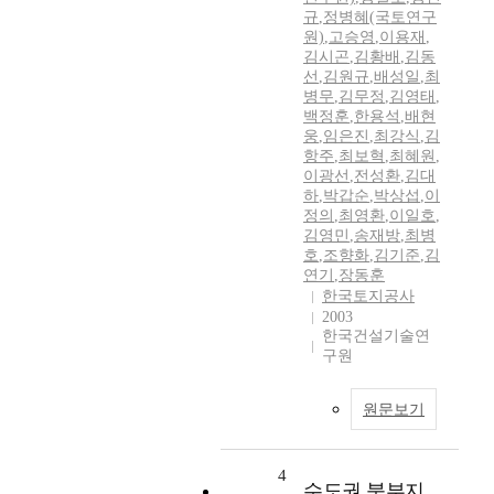
규
,
정병혜(국토연구
원)
,
고승영
,
이용재
,
김시곤
,
김황배
,
김동
선
,
김원규
,
배성일
,
최
병무
,
김무정
,
김영태
,
백정훈
,
한용석
,
배현
웅
,
임은진
,
최강식
,
김
항주
,
최보혁
,
최혜원
,
이광선
,
전성환
,
김대
하
,
박갑순
,
박상섭
,
이
정의
,
최영환
,
이일호
,
김영민
,
송재방
,
최병
호
,
조향화
,
김기준
,
김
연기
,
장동훈
한국토지공사
2003
한국건설기술연
구원
원문보기
4
수도권 북부지