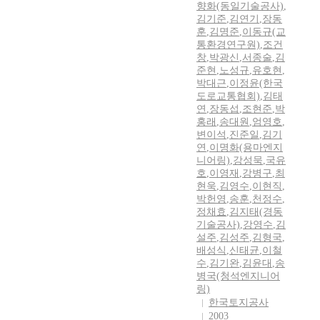
향화(동일기술공사)
,
김기준
,
김연기
,
장동
훈
,
김명준
,
이동규(교
통환경연구원)
,
조건
창
,
박광신
,
서종술
,
김
준현
,
노성규
,
유호현
,
박대근
,
이정윤(한국
도로교통협회)
,
김태
연
,
장동섭
,
조현준
,
박
홍래
,
송대원
,
엄영호
,
변이석
,
진준일
,
김기
연
,
이명화(용마엔지
니어링)
,
강성묵
,
국유
호
,
이영재
,
강병구
,
최
현욱
,
김영수
,
이현직
,
박헌영
,
송훈
,
천정수
,
정채효
,
김지태(경동
기술공사)
,
강영수
,
김
설주
,
김성주
,
김형국
,
배성식
,
신태균
,
이철
수
,
김기완
,
김윤대
,
송
병국(청석엔지니어
링)
한국토지공사
2003