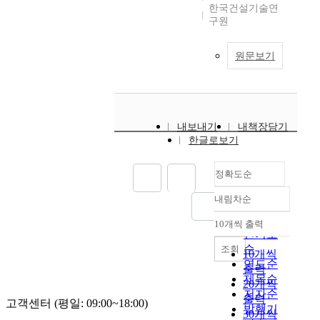
한국건설기술연
구원
원문보기
내보내기
내책장담기
한글로보기
정확도순
내림차순
정확도
순
10개씩 출력
내림차순
인기도
순
조회
10개씩
연도순
출력
제목순
20개씩
저자순
출력
고객센터 (평일: 09:00~18:00)
발행기
30개씩