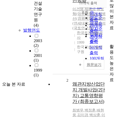
전방향
로
순
건설
10개씩 출력
내림차순
많
인기도
기술
이건영
,
제해성
,
최보
이
순
조회
혁(아주대학교)
10개씩
,
최병
연구
본
연도순
선(경원대학교)
,
유완
출력
원
자
제목순
(연세대학교)
,
계기석
(4)
20개씩
료
(국토연구원)
저자순
발행연도
출력
한국토지개발공
발행기
30개씩
사
관순
2003
출력
1999
(2)
활
한국건설기술연
50개씩
용
구원
출력
2001
도
100개씩
(1)
높
출력
원문보기
은
1999
자
(1)
료
2
왜관지방산업단
오늘 본 자료
지 개발사업(2단
지) 교통영향평
가 (최종보고서)
최병무
,
백정훈
,
배현
웅
,
김미경
,
백상훈
,
이