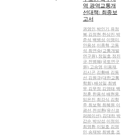
역 광역교통개
선대책: 최종보
고서
권영인
,
박인기
,
유정
복
,
김정현
,
한상진
,
박
준석
,
백병성
,
이명미
,
안용성
,
이종혁
,
고동
석
,
최연숙(교통개발
연구원)
,
정일호
,
정진
규
,
전병혜(국토연구
원)
,
고승영
,
이용재
,
김시곤
,
김황배
,
김동
선
,
김원규(대한교통
학회)
,
배성일
,
최병
무
,
김무정
,
김영태
,
백
정훈
,
한용석
,
배현웅
,
임은진
,
최강식
,
김항
주
,
최보혁
,
최혜원
,
이
광선
,
전성환(유신코
퍼레이션)
,
김대하
,
박
갑순
,
박상섭
,
이정의
,
최영환
,
이일호
,
김영
민
,
송재방
,
최병호
,
조