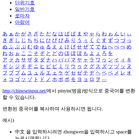
단위기호
일반기호
로마자
아랍어
あ
ぁ
か
が
さ
ざ
た
だ
な
は
ば
ぱ
ま
や
ゃ
ら
わ
ゎ
ん
い
ぃ
き
ぎ
し
じ
ち
ぢ
に
ひ
び
ぴ
み
り
う
ぅ
く
ぐ
す
ず
つ
づ
っ
ぬ
ふ
ぶ
ぷ
む
ゆ
ゅ
る
え
ぇ
け
げ
せ
ぜ
て
で
ね
へ
べ
ぺ
め
れ
お
ぉ
こ
ご
そ
ぞ
と
ど
の
ほ
ぼ
ぽ
も
よ
ょ
ろ
を
ア
ァ
カ
サ
ザ
タ
ダ
ナ
ハ
バ
パ
マ
ヤ
ャ
ラ
ワ
ヮ
ン
イ
ィ
キ
ギ
シ
ジ
チ
ヂ
ニ
ヒ
ビ
ピ
ミ
リ
ウ
ゥ
ク
グ
ス
ズ
ツ
ヅ
ッ
ヌ
フ
ブ
プ
ム
ユ
ュ
ル
エ
ェ
ケ
ゲ
セ
ゼ
テ
デ
ヘ
ベ
ペ
メ
レ
オ
ォ
コ
ゴ
ソ
ゾ
ト
ド
ノ
ホ
ボ
ポ
モ
ヨ
ョ
ロ
ヲ
―
http://chineseinput.net/
에서 pinyin(병음)방식으로 중국어를 변환
할 수 있습니다.
변환된 중국어를 복사하여 사용하시면 됩니다.
예시)
中文 을 입력하시려면
zhongwen
을 입력하시고 space를
누르시면됩니다.