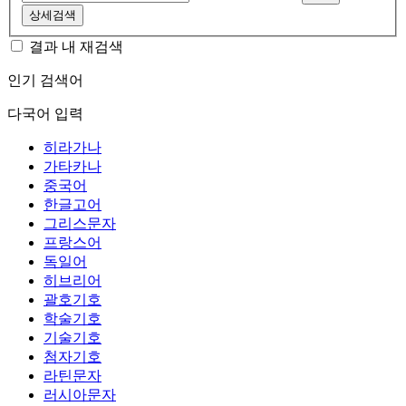
상세검색
결과 내 재검색
인기 검색어
다국어 입력
히라가나
가타카나
중국어
한글고어
그리스문자
프랑스어
독일어
히브리어
괄호기호
학술기호
기술기호
첨자기호
라틴문자
러시아문자