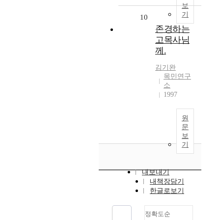
보
기
10
존경하는
고목사님
께.
김기완
목민연구
소
1997
원
문
보
기
내보내기
내책장담기
한글로보기
정확도순