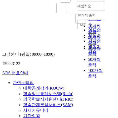
내림차순
정확도
순
10개씩 출력
내림차순
인기도
순
조회
10개씩
연도순
출력
제목순
20개씩
저자순
출력
발행기
30개씩
관순
출력
고객센터 (평일: 09:00~18:00)
50개씩
1599-3122
출력
100개씩
ARS 번호안내
출력
관련누리집
대학공개강의(KOCW)
학술정보통계시스템(Rinfo)
외국학술지지원센터(FRIC)
학술관계분석서비스(SAM)
사서커뮤니티
기관회원