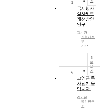
기
5
국제행사
심사제도
개선방안
연구
김기완
기획재정
부
2022
원
문
보
기
6
고영근 목
사님께 올
립니다.
김기완
목민연구
소