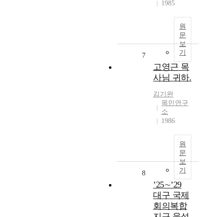
1985
원
문
보
기
7
고영근 목
사님 귀하.
김기완
목민연구
소
1986
원
문
보
기
8
’25∼’29
대구 국제
회의복합
지구 육성