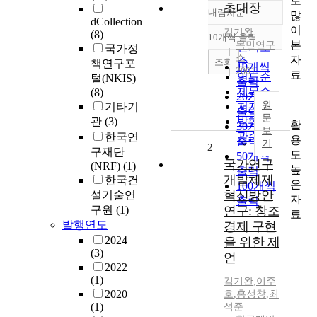
로
초대장
내림차순
많
정확도
dCollection
이
순
김기완
(8)
10개씩 출력
내림차순
본
목민연구
인기도
국가정
소
자
순
조회
책연구포
10개씩
2001
료
연도순
털(NKIS)
출력
제목순
(8)
20개씩
원
기타기
저자순
출력
문
관
(3)
발행기
활
30개씩
보
관순
한국연
용
출력
기
2
구재단
도
50개씩
국가연구
(NRF)
(1)
높
출력
개발체제
한국건
은
100개씩
혁신방안
설기술연
자
출력
구원
(1)
연구: 창조
료
발행연도
경제 구현
2024
을 위한 제
(3)
언
2022
(1)
김기완
,
이주
2020
호
,
홍성창
,
최
(1)
석준