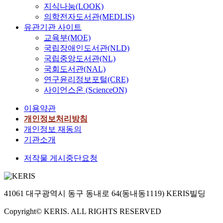
지식나눔(LOOK)
의학전자도서관(MEDLIS)
유관기관 사이트
교육부(MOE)
국립장애인도서관(NLD)
국립중앙도서관(NL)
국회도서관(NAL)
연구윤리정보포털(CRE)
사이언스온 (ScienceON)
이용약관
개인정보처리방침
개인정보 재동의
기관소개
저작물 게시중단요청
41061 대구광역시 동구 동내로 64(동내동1119) KERIS빌딩
Copyright© KERIS. ALL RIGHTS RESERVED