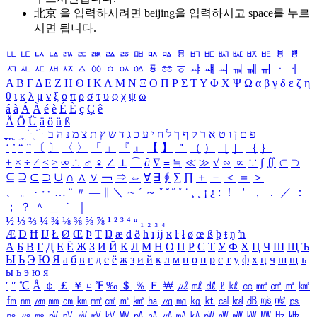
北京 을 입력하시려면
beijing
을 입력하시고 space를 누르
시면 됩니다.
ㅥ
ㅦ
ㅧ
ㅨ
ㅩ
ㅪ
ㅫ
ㅬ
ㅭ
ㅮ
ㅯ
ㅰ
ㅱ
ㅲ
ㅳ
ㅴ
ㅵ
ㅶ
ㅷ
ㅸ
ㅹ
ㅺ
ㅻ
ㅼ
ㅽ
ㅾ
ㅿ
ㆀ
ㆁ
ㆂ
ㆃ
ㆄ
ㆅ
ㆆ
ㆇ
ㆈ
ㆉ
ㆊ
ㆋ
ㆌ
ㆍ
ㆎ
Α
Β
Γ
Δ
Ε
Ζ
Η
Θ
Ι
Κ
Λ
Μ
Ν
Ξ
Ο
Π
Ρ
Σ
Τ
Υ
Φ
Χ
Ψ
Ω
α
β
γ
δ
ε
ζ
η
θ
ι
κ
λ
μ
ν
ξ
ο
π
ρ
σ
τ
υ
φ
χ
ψ
ω
á
à
Á
À
é
è
É
È
ç
Ç
ê
Ä
Ö
Ü
ä
ö
ü
ß
ְ
ֳ
ֲ
ֱ
ָ
ַ
ֵ
ֶ
ִ
ֹ
ּ
ֻ
ׂ
ׁ
ּ
ב
ה
נ
מ
צ
ת
ץ
ש
ד
ג
כ
ע
י
ח
ל
ך
ף
ק
ר
א
ט
ו
ן
ם
פ
‘
’
“
”
〔
〕
〈
〉
「
」
『
』
【
】
＂
（
）
［
］
｛
｝
±
×
÷
≠
≤
≥
∞
∴
♂
♀
∠
⊥
⌒
∂
∇
≡
≒
≪
≫
√
∽
∝
∵
∫
∬
∈
∋
⊆
⊇
⊂
⊃
∪
∩
∧
∨
￢
⇒
⇔
∀
∃
∮
∑
∏
＋
－
＜
＝
＞
、
。
·
‥
…
¨
〃
―
∥
＼
∼
´
～
ˇ
˘
˝
˚
˙
¸
˛
¡
¿
ː
！
＇
，
．
／
：
；
？
＾
＿
｀
｜
½
⅓
⅔
¼
¾
⅛
⅜
⅝
⅞
¹
²
³
⁴
ⁿ
₁
₂
₃
₄
Æ
Ð
Ħ
Ĳ
Ł
Ø
Œ
Þ
Ŧ
Ŋ
æ
đ
ð
ħ
ı
ĳ
ĸ
ŀ
ł
ø
œ
ß
þ
ŧ
ŋ
ŉ
А
Б
В
Г
Д
Е
Ё
Ж
З
И
Й
К
Л
М
Н
О
П
Р
С
Т
У
Ф
Х
Ц
Ч
Ш
Щ
Ъ
Ы
Ь
Э
Ю
Я
а
б
в
г
д
е
ё
ж
з
и
й
к
л
м
н
о
п
р
с
т
у
ф
х
ц
ч
ш
щ
ъ
ы
ь
э
ю
я
′
″
℃
Å
￠
￡
￥
¤
℉
‰
＄
％
Ｆ
￦
㎕
㎖
㎗
ℓ
㎘
㏄
㎣
㎤
㎥
㎦
㎙
㎚
㎛
㎜
㎝
㎞
㎟
㎠
㎡
㎢
㏊
㎍
㎎
㎏
㏏
㎈
㎉
㏈
㎧
㎨
㎰
㎱
㎲
㎳
㎴
㎵
㎶
㎷
㎸
㎹
㎀
㎁
㎂
㎃
㎄
㎺
㎻
㎽
㎾
㎿
㎐
㎑