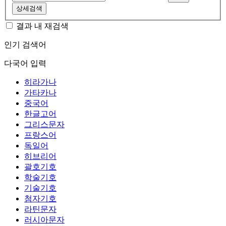
상세검색
결과 내 재검색
인기 검색어
다국어 입력
히라가나
가타카나
중국어
한글고어
그리스문자
프랑스어
독일어
히브리어
괄호기호
학술기호
기술기호
첨자기호
라틴문자
러시아문자