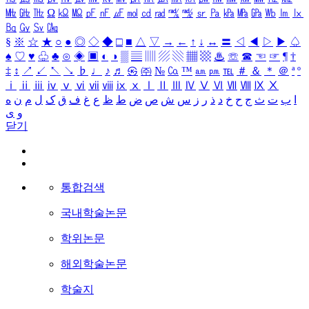
㎒
㎓
㎔
Ω
㏀
㏁
㎊
㎋
㎌
㏖
㏅
㎭
㎮
㎯
㏛
㎩
㎪
㎫
㎬
㏝
㏐
㏓
㏃
㏉
㏜
㏆
§
※
☆
★
○
●
◎
◇
◆
□
■
△
▽
→
←
↑
↓
↔
〓
◁
◀
▷
▶
♤
♠
♡
♥
♧
♣
⊙
◈
▣
◐
◑
▒
▤
▥
▨
▧
▦
▩
♨
☏
☎
☜
☞
¶
†
‡
↕
↗
↙
↖
↘
♭
♩
♪
♬
㉿
㈜
№
㏇
™
㏂
㏘
℡
＃
＆
＊
＠
ª
º
ⅰ
ⅱ
ⅲ
ⅳ
ⅴ
ⅵ
ⅶ
ⅷ
ⅸ
ⅹ
Ⅰ
Ⅱ
Ⅲ
Ⅳ
Ⅴ
Ⅵ
Ⅶ
Ⅷ
Ⅸ
Ⅹ
ا
ب
ت
ث
ج
ح
خ
د
ذ
ر
ز
س
ش
ص
ض
ط
ظ
ع
غ
ف
ق
ک
ل
م
ن
ه
و
ی
닫기
통합검색
국내학술논문
학위논문
해외학술논문
학술지