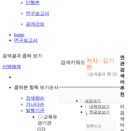
단행본
연구보고서
공개강의
home
연구보고서
검색결과 좁혀 보기
연
저자 : 김기
검색키워드
관
완
선택해제
검
(검색결과
33
건)
색
어
좁혀본 항목 보기순서
추
천
검색량순
내보내기
가나다순
이
내책장담기
발행기관
한글로보기
검
1
교육유
색
관기관
어
정확도순
(12)