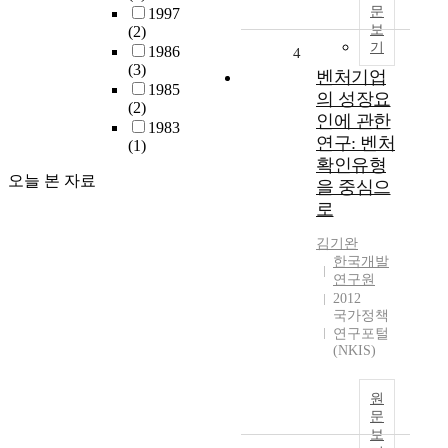
문
1997
보
(2)
기
1986
4
(3)
벤처기업
1985
의 성장요
(2)
인에 관한
1983
연구: 벤처
(1)
확인유형
오늘 본 자료
을 중심으
로
김기완
한국개발
연구원
2012
국가정책
연구포털
(NKIS)
원
문
보