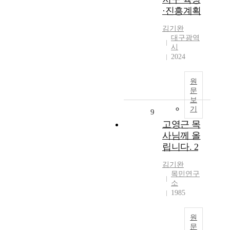
·진흥계획
김기완
대구광역
시
2024
원
문
보
기
9
고영근 목
사님께 올
립니다. 2
김기완
목민연구
소
1985
원
문