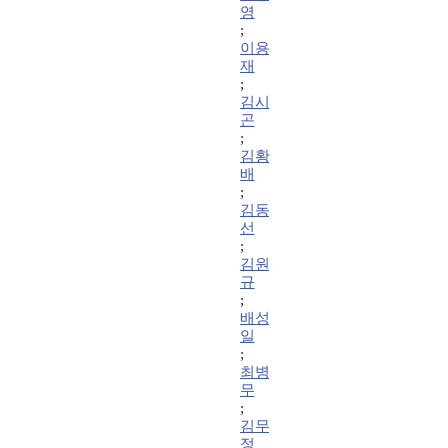
영
;
이용
재
;
김시
곤
;
김황
배
;
김동
선
;
김원
규
;
배성
일
;
최병
무
;
김무
정