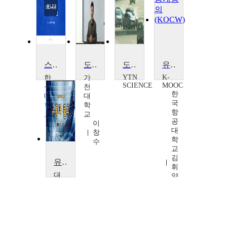
스마트도시와 교통
도시 및 교통 지리학
도시인의 스트레스, 도로 교통 소음
유인항공교통에서 무인항공교통으로
YTN
K-
한
가
SCIENCE
MOOC
성
천
한
대
대
국
학
학
항
교
교
공
조
이
대
재
창
학
우
수
교
김
유통과 물류
휘
대
양,
구
김
대
상
학
현,
교
백
장
호