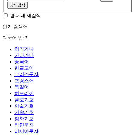
상세검색
결과 내 재검색
인기 검색어
다국어 입력
히라가나
가타카나
중국어
한글고어
그리스문자
프랑스어
독일어
히브리어
괄호기호
학술기호
기술기호
첨자기호
라틴문자
러시아문자