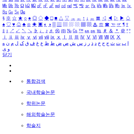
㎒
㎓
㎔
Ω
㏀
㏁
㎊
㎋
㎌
㏖
㏅
㎭
㎮
㎯
㏛
㎩
㎪
㎫
㎬
㏝
㏐
㏓
㏃
㏉
㏜
㏆
§
※
☆
★
○
●
◎
◇
◆
□
■
△
▽
→
←
↑
↓
↔
〓
◁
◀
▷
▶
♤
♠
♡
♥
♧
♣
⊙
◈
▣
◐
◑
▒
▤
▥
▨
▧
▦
▩
♨
☏
☎
☜
☞
¶
†
‡
↕
↗
↙
↖
↘
♭
♩
♪
♬
㉿
㈜
№
㏇
™
㏂
㏘
℡
＃
＆
＊
＠
ª
º
ⅰ
ⅱ
ⅲ
ⅳ
ⅴ
ⅵ
ⅶ
ⅷ
ⅸ
ⅹ
Ⅰ
Ⅱ
Ⅲ
Ⅳ
Ⅴ
Ⅵ
Ⅶ
Ⅷ
Ⅸ
Ⅹ
ا
ب
ت
ث
ج
ح
خ
د
ذ
ر
ز
س
ش
ص
ض
ط
ظ
ع
غ
ف
ق
ک
ل
م
ن
ه
و
ی
닫기
통합검색
국내학술논문
학위논문
해외학술논문
학술지