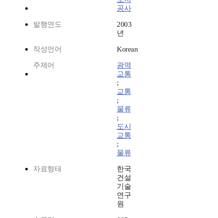
공사
발행연도
2003
년
작성언어
Korean
주제어
광역
교통
;
교통
;
물류
;
도시
교통
;
물류
자료형태
한국
건설
기술
연구
원