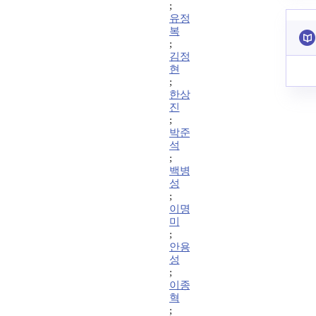
;
유정
복
;
김정
현
;
한상
진
;
박준
석
;
백병
성
;
이명
미
;
안용
성
;
이종
혁
;