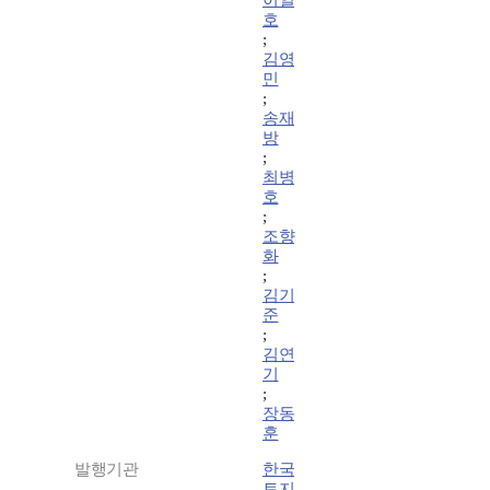
이일
호
;
김영
민
;
송재
방
;
최병
호
;
조향
화
;
김기
준
;
김연
기
;
장동
훈
발행기관
한국
토지