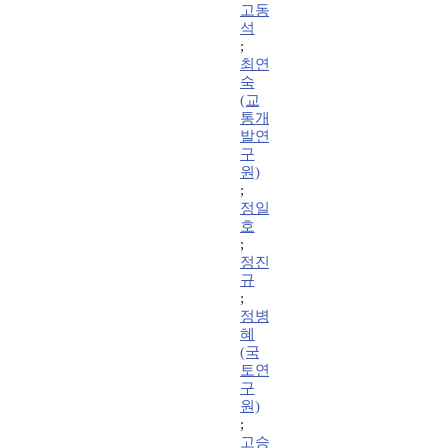
고동
석
;
최연
숙
(교
통개
발연
구
원)
;
정일
호
;
정진
규
;
정병
혜
(국
토연
구
원)
;
고승