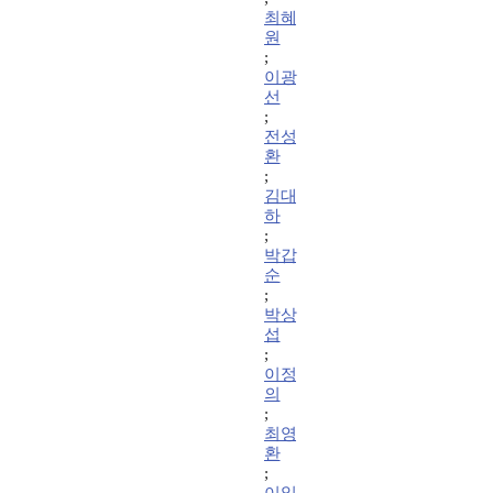
최혜
원
;
이광
선
;
전성
환
;
김대
하
;
박갑
순
;
박상
섭
;
이정
의
;
최영
환
;