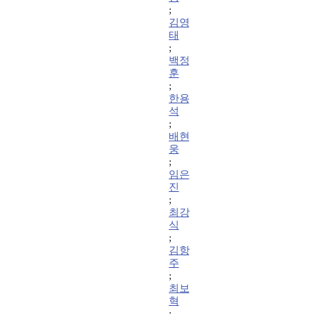
;
김영
태
;
백정
훈
;
한용
석
;
배현
웅
;
임은
진
;
최강
식
;
김항
주
;
최보
혁
;