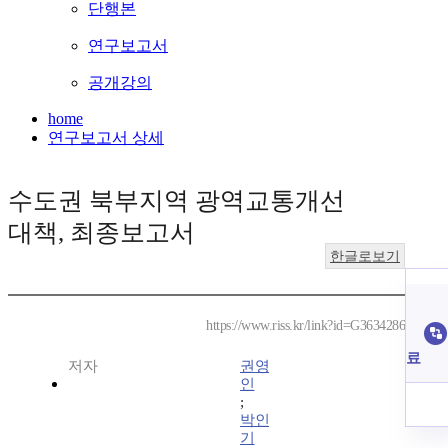
단행본
연구보고서
공개강의
home
연구보고서 상세
수도권 북부지역 광역교통개선
대책, 최종보고서
한글로보기
https://www.riss.kr/link?id=G3634286
료
저자
권영
인
;
박인
기