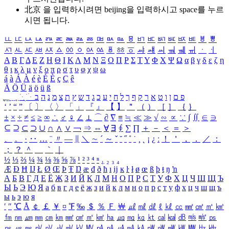
北京 을 입력하시려면
beijing
을 입력하시고 space를 누르
시면 됩니다.
ㅥ
ㅦ
ㅧ
ㅨ
ㅩ
ㅪ
ㅫ
ㅬ
ㅭ
ㅮ
ㅯ
ㅰ
ㅱ
ㅲ
ㅳ
ㅴ
ㅵ
ㅶ
ㅷ
ㅸ
ㅹ
ㅺ
ㅻ
ㅼ
ㅽ
ㅾ
ㅿ
ㆀ
ㆁ
ㆂ
ㆃ
ㆄ
ㆅ
ㆆ
ㆇ
ㆈ
ㆉ
ㆊ
ㆋ
ㆌ
ㆍ
ㆎ
Α
Β
Γ
Δ
Ε
Ζ
Η
Θ
Ι
Κ
Λ
Μ
Ν
Ξ
Ο
Π
Ρ
Σ
Τ
Υ
Φ
Χ
Ψ
Ω
α
β
γ
δ
ε
ζ
η
θ
ι
κ
λ
μ
ν
ξ
ο
π
ρ
σ
τ
υ
φ
χ
ψ
ω
á
à
Á
À
é
è
É
È
ç
Ç
ê
Ä
Ö
Ü
ä
ö
ü
ß
ְ
ֳ
ֲ
ֱ
ָ
ַ
ֵ
ֶ
ִ
ֹ
ּ
ֻ
ׂ
ׁ
ּ
ב
ה
נ
מ
צ
ת
ץ
ש
ד
ג
כ
ע
י
ח
ל
ך
ף
ק
ר
א
ט
ו
ן
ם
פ
‘
’
“
”
〔
〕
〈
〉
「
」
『
』
【
】
＂
（
）
［
］
｛
｝
±
×
÷
≠
≤
≥
∞
∴
♂
♀
∠
⊥
⌒
∂
∇
≡
≒
≪
≫
√
∽
∝
∵
∫
∬
∈
∋
⊆
⊇
⊂
⊃
∪
∩
∧
∨
￢
⇒
⇔
∀
∃
∮
∑
∏
＋
－
＜
＝
＞
、
。
·
‥
…
¨
〃
―
∥
＼
∼
´
～
ˇ
˘
˝
˚
˙
¸
˛
¡
¿
ː
！
＇
，
．
／
：
；
？
＾
＿
｀
｜
½
⅓
⅔
¼
¾
⅛
⅜
⅝
⅞
¹
²
³
⁴
ⁿ
₁
₂
₃
₄
Æ
Ð
Ħ
Ĳ
Ł
Ø
Œ
Þ
Ŧ
Ŋ
æ
đ
ð
ħ
ı
ĳ
ĸ
ŀ
ł
ø
œ
ß
þ
ŧ
ŋ
ŉ
А
Б
В
Г
Д
Е
Ё
Ж
З
И
Й
К
Л
М
Н
О
П
Р
С
Т
У
Ф
Х
Ц
Ч
Ш
Щ
Ъ
Ы
Ь
Э
Ю
Я
а
б
в
г
д
е
ё
ж
з
и
й
к
л
м
н
о
п
р
с
т
у
ф
х
ц
ч
ш
щ
ъ
ы
ь
э
ю
я
′
″
℃
Å
￠
￡
￥
¤
℉
‰
＄
％
Ｆ
￦
㎕
㎖
㎗
ℓ
㎘
㏄
㎣
㎤
㎥
㎦
㎙
㎚
㎛
㎜
㎝
㎞
㎟
㎠
㎡
㎢
㏊
㎍
㎎
㎏
㏏
㎈
㎉
㏈
㎧
㎨
㎰
㎱
㎲
㎳
㎴
㎵
㎶
㎷
㎸
㎹
㎀
㎁
㎂
㎃
㎄
㎺
㎻
㎽
㎾
㎿
㎐
㎑