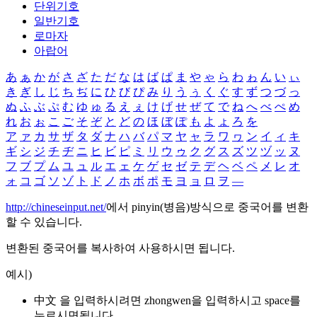
단위기호
일반기호
로마자
아랍어
あ
ぁ
か
が
さ
ざ
た
だ
な
は
ば
ぱ
ま
や
ゃ
ら
わ
ゎ
ん
い
ぃ
き
ぎ
し
じ
ち
ぢ
に
ひ
び
ぴ
み
り
う
ぅ
く
ぐ
す
ず
つ
づ
っ
ぬ
ふ
ぶ
ぷ
む
ゆ
ゅ
る
え
ぇ
け
げ
せ
ぜ
て
で
ね
へ
べ
ぺ
め
れ
お
ぉ
こ
ご
そ
ぞ
と
ど
の
ほ
ぼ
ぽ
も
よ
ょ
ろ
を
ア
ァ
カ
サ
ザ
タ
ダ
ナ
ハ
バ
パ
マ
ヤ
ャ
ラ
ワ
ヮ
ン
イ
ィ
キ
ギ
シ
ジ
チ
ヂ
ニ
ヒ
ビ
ピ
ミ
リ
ウ
ゥ
ク
グ
ス
ズ
ツ
ヅ
ッ
ヌ
フ
ブ
プ
ム
ユ
ュ
ル
エ
ェ
ケ
ゲ
セ
ゼ
テ
デ
ヘ
ベ
ペ
メ
レ
オ
ォ
コ
ゴ
ソ
ゾ
ト
ド
ノ
ホ
ボ
ポ
モ
ヨ
ョ
ロ
ヲ
―
http://chineseinput.net/
에서 pinyin(병음)방식으로 중국어를 변환
할 수 있습니다.
변환된 중국어를 복사하여 사용하시면 됩니다.
예시)
中文 을 입력하시려면
zhongwen
을 입력하시고 space를
누르시면됩니다.