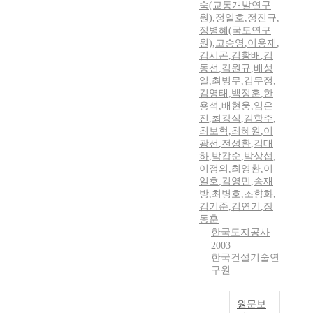
숙(교통개발연구
원)
,
정일호
,
정진규
,
정병혜(국토연구
원)
,
고승영
,
이용재
,
김시곤
,
김황배
,
김
동선
,
김원규
,
배성
일
,
최병무
,
김무정
,
김영태
,
백정훈
,
한
용석
,
배현웅
,
임은
진
,
최강식
,
김항주
,
최보혁
,
최혜원
,
이
광선
,
전성환
,
김대
하
,
박갑순
,
박상섭
,
이정의
,
최영환
,
이
일호
,
김영민
,
송재
방
,
최병호
,
조향화
,
김기준
,
김연기
,
장
동훈
한국토지공사
2003
한국건설기술연
구원
원문보