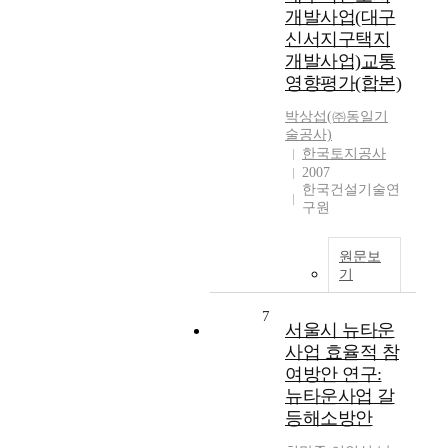
개발사업(대구
신서지구택지
개발사업)교통
영향평가(합본)
박상섭(㈜동일기
술공사)
한국토지공사
2007
한국건설기술연
구원
원문보
기
7
서울시 뉴타운
사업 효율적 참
여방안 연구:
뉴타운사업 갈
등해소방안