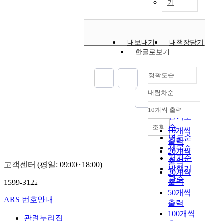
기
내보내기
내책장담기
한글로보기
정확도순
내림차순
정확도
순
10개씩 출력
내림차순
인기도
순
조회
10개씩
연도순
출력
제목순
20개씩
저자순
출력
고객센터 (평일: 09:00~18:00)
발행기
30개씩
관순
1599-3122
출력
50개씩
ARS 번호안내
출력
100개씩
관련누리집