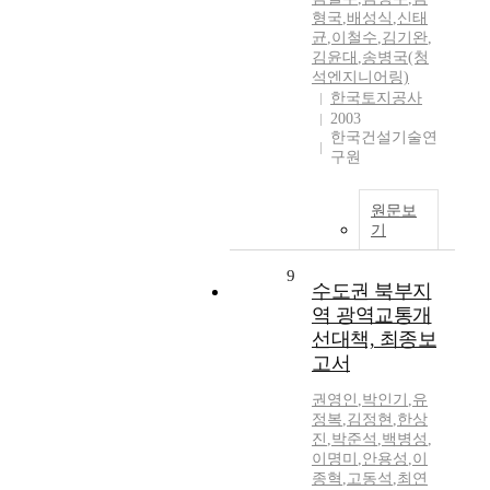
형국
,
배성식
,
신태
균
,
이철수
,
김기완
,
김윤대
,
송병국(청
석엔지니어링)
한국토지공사
2003
한국건설기술연
구원
원문보
기
9
수도권 북부지
역 광역교통개
선대책, 최종보
고서
권영인
,
박인기
,
유
정복
,
김정현
,
한상
진
,
박준석
,
백병성
,
이명미
,
안용성
,
이
종혁
,
고동석
,
최연