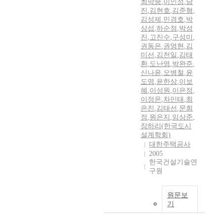
최막중
,
이인성
,
남
진
,
김현호
,
김준형
,
김성제
,
민경호
,
박
상섭
,
하순정
,
박성
진
,
고진수
,
구성미
,
권동은
,
권영현
,
김
미선
,
김천일
,
김태
환
,
도난영
,
박완준
,
신나윤
,
오병철
,
윤
도영
,
윤한상
,
이보
혜
,
이성원
,
이은정
,
이정은
,
차민태
,
최
은진
,
김태선
,
문희
정
,
원은지
,
임상준
,
장하리(한국도시
설계학회)
대한주택공사
2005
한국건설기술연
구원
원문보
기