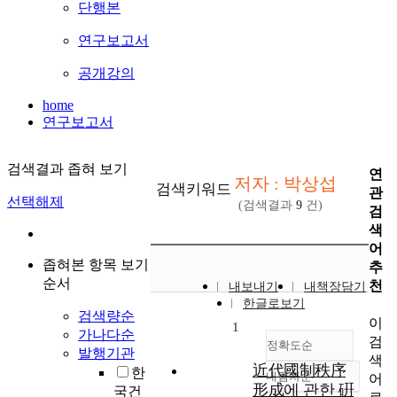
단행본
연구보고서
공개강의
home
연구보고서
검색결과 좁혀 보기
연
저자 : 박상섭
검색키워드
관
선택해제
(검색결과
9
건)
검
색
어
좁혀본 항목 보기
추
순서
천
내보내기
내책장담기
한글로보기
검색량순
이
1
가나다순
검
정확도순
발행기관
색
近代國制秩序
한
내림차순
어
정확도
形成에 관한 硏
국건