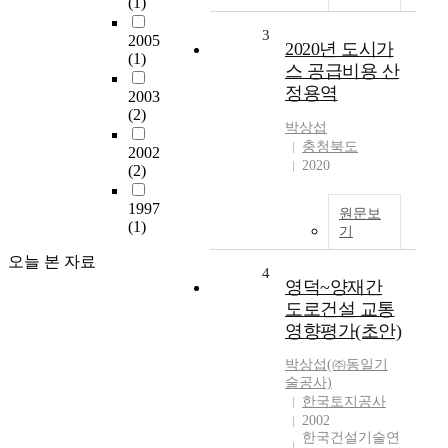
(1)
3
2005
2020년 도시가
(1)
스 공급비용 산
정용역
2003
(2)
박상섭
충청북도
2002
2020
(2)
1997
원문보
(1)
기
오늘 본 자료
4
영덕~양재간
도로건설 교통
영향평가(초안)
박상섭(㈜동일기
술공사)
한국토지공사
2002
한국건설기술연