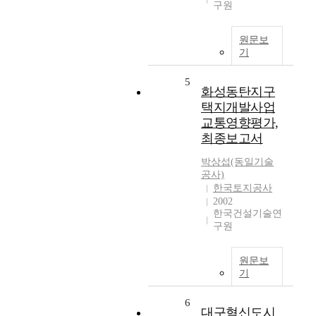
구원
원문보
기
5
화성동탄지구
택지개발사업
교통영향평가,
최종보고서
박상섭(동일기술
공사)
한국토지공사
2002
한국건설기술연
구원
원문보
기
6
대구혁신도시