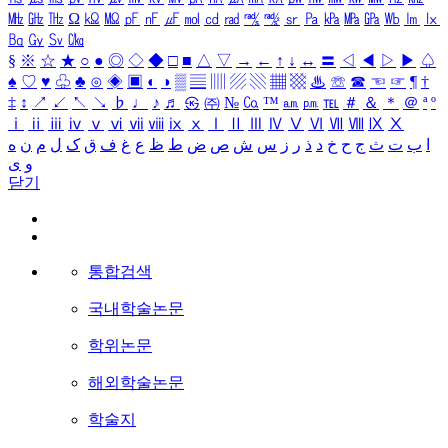
㎒
㎓
㎔
Ω
㏀
㏁
㎊
㎋
㎌
㏖
㏅
㎭
㎮
㎯
㏛
㎩
㎪
㎫
㎬
㏝
㏐
㏓
㏃
㏉
㏜
㏆
§
※
☆
★
○
●
◎
◇
◆
□
■
△
▽
→
←
↑
↓
↔
〓
◁
◀
▷
▶
♤
♠
♡
♥
♧
♣
⊙
◈
▣
◐
◑
▒
▤
▥
▨
▧
▦
▩
♨
☏
☎
☜
☞
¶
†
‡
↕
↗
↙
↖
↘
♭
♩
♪
♬
㉿
㈜
№
㏇
™
㏂
㏘
℡
＃
＆
＊
＠
ª
º
ⅰ
ⅱ
ⅲ
ⅳ
ⅴ
ⅵ
ⅶ
ⅷ
ⅸ
ⅹ
Ⅰ
Ⅱ
Ⅲ
Ⅳ
Ⅴ
Ⅵ
Ⅶ
Ⅷ
Ⅸ
Ⅹ
ا
ب
ت
ث
ج
ح
خ
د
ذ
ر
ز
س
ش
ص
ض
ط
ظ
ع
غ
ف
ق
ک
ل
م
ن
ه
و
ی
닫기
통합검색
국내학술논문
학위논문
해외학술논문
학술지