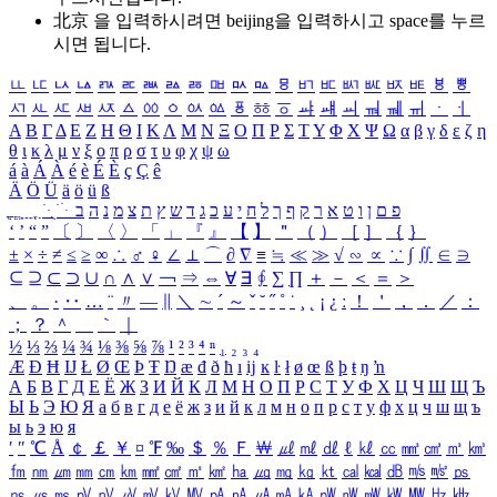
北京 을 입력하시려면
beijing
을 입력하시고 space를 누르
시면 됩니다.
ㅥ
ㅦ
ㅧ
ㅨ
ㅩ
ㅪ
ㅫ
ㅬ
ㅭ
ㅮ
ㅯ
ㅰ
ㅱ
ㅲ
ㅳ
ㅴ
ㅵ
ㅶ
ㅷ
ㅸ
ㅹ
ㅺ
ㅻ
ㅼ
ㅽ
ㅾ
ㅿ
ㆀ
ㆁ
ㆂ
ㆃ
ㆄ
ㆅ
ㆆ
ㆇ
ㆈ
ㆉ
ㆊ
ㆋ
ㆌ
ㆍ
ㆎ
Α
Β
Γ
Δ
Ε
Ζ
Η
Θ
Ι
Κ
Λ
Μ
Ν
Ξ
Ο
Π
Ρ
Σ
Τ
Υ
Φ
Χ
Ψ
Ω
α
β
γ
δ
ε
ζ
η
θ
ι
κ
λ
μ
ν
ξ
ο
π
ρ
σ
τ
υ
φ
χ
ψ
ω
á
à
Á
À
é
è
É
È
ç
Ç
ê
Ä
Ö
Ü
ä
ö
ü
ß
ְ
ֳ
ֲ
ֱ
ָ
ַ
ֵ
ֶ
ִ
ֹ
ּ
ֻ
ׂ
ׁ
ּ
ב
ה
נ
מ
צ
ת
ץ
ש
ד
ג
כ
ע
י
ח
ל
ך
ף
ק
ר
א
ט
ו
ן
ם
פ
‘
’
“
”
〔
〕
〈
〉
「
」
『
』
【
】
＂
（
）
［
］
｛
｝
±
×
÷
≠
≤
≥
∞
∴
♂
♀
∠
⊥
⌒
∂
∇
≡
≒
≪
≫
√
∽
∝
∵
∫
∬
∈
∋
⊆
⊇
⊂
⊃
∪
∩
∧
∨
￢
⇒
⇔
∀
∃
∮
∑
∏
＋
－
＜
＝
＞
、
。
·
‥
…
¨
〃
―
∥
＼
∼
´
～
ˇ
˘
˝
˚
˙
¸
˛
¡
¿
ː
！
＇
，
．
／
：
；
？
＾
＿
｀
｜
½
⅓
⅔
¼
¾
⅛
⅜
⅝
⅞
¹
²
³
⁴
ⁿ
₁
₂
₃
₄
Æ
Ð
Ħ
Ĳ
Ł
Ø
Œ
Þ
Ŧ
Ŋ
æ
đ
ð
ħ
ı
ĳ
ĸ
ŀ
ł
ø
œ
ß
þ
ŧ
ŋ
ŉ
А
Б
В
Г
Д
Е
Ё
Ж
З
И
Й
К
Л
М
Н
О
П
Р
С
Т
У
Ф
Х
Ц
Ч
Ш
Щ
Ъ
Ы
Ь
Э
Ю
Я
а
б
в
г
д
е
ё
ж
з
и
й
к
л
м
н
о
п
р
с
т
у
ф
х
ц
ч
ш
щ
ъ
ы
ь
э
ю
я
′
″
℃
Å
￠
￡
￥
¤
℉
‰
＄
％
Ｆ
￦
㎕
㎖
㎗
ℓ
㎘
㏄
㎣
㎤
㎥
㎦
㎙
㎚
㎛
㎜
㎝
㎞
㎟
㎠
㎡
㎢
㏊
㎍
㎎
㎏
㏏
㎈
㎉
㏈
㎧
㎨
㎰
㎱
㎲
㎳
㎴
㎵
㎶
㎷
㎸
㎹
㎀
㎁
㎂
㎃
㎄
㎺
㎻
㎽
㎾
㎿
㎐
㎑