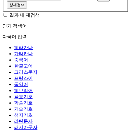
상세검색
결과 내 재검색
인기 검색어
다국어 입력
히라가나
가타카나
중국어
한글고어
그리스문자
프랑스어
독일어
히브리어
괄호기호
학술기호
기술기호
첨자기호
라틴문자
러시아문자