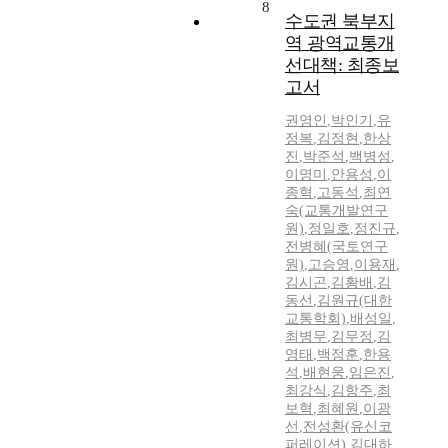
8
수도권 북부지
역 광역교통개
선대책: 최종보
고서
권영인
,
박인기
,
유
정복
,
김정현
,
한상
진
,
박준석
,
백병성
,
이명미
,
안용성
,
이
종혁
,
고동석
,
최연
숙(교통개발연구
원)
,
정일호
,
정진규
,
전병혜(국토연구
원)
,
고승영
,
이용재
,
김시곤
,
김황배
,
김
동선
,
김원규(대한
교통학회)
,
배성일
,
최병무
,
김무정
,
김
영태
,
백정훈
,
한용
석
,
배현웅
,
임은진
,
최강식
,
김항주
,
최
보혁
,
최혜원
,
이광
선
,
전성환(유신코
퍼레이션)
,
김대하
,