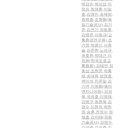
박갑순
,
박상섭
,
이
정의
,
최영환
,
이일
호
,
김영민
,
송재방
,
최병호
,
조향화(동
일기술공사)
,
김기
준
,
김연기
,
장동훈
,
김명준
,
이동규(교
통환경연구원)
,
조
건창
,
박광신
,
서종
술
,
김준현
,
노성규
,
유호현
,
박대근
,
이
정윤(한국도로교
통협회)
,
김태연
,
장
동섭
,
조현준
,
박홍
래
,
송대원
,
엄영호
,
변이석
,
진준일
,
김
기연
,
이명화(용마
엔지니어링)
,
강성
묵
,
국유호
,
이영재
,
강병구
,
최현욱
,
김
영수
,
이현직
,
박헌
영
,
송훈
,
천정수
,
정
채효
,
김지태(경동
기술공사)
,
강영수
,
김설주
,
김성주
,
김