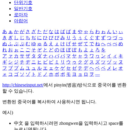
단위기호
일반기호
로마자
아랍어
あ
ぁ
か
が
さ
ざ
た
だ
な
は
ば
ぱ
ま
や
ゃ
ら
わ
ゎ
ん
い
ぃ
き
ぎ
し
じ
ち
ぢ
に
ひ
び
ぴ
み
り
う
ぅ
く
ぐ
す
ず
つ
づ
っ
ぬ
ふ
ぶ
ぷ
む
ゆ
ゅ
る
え
ぇ
け
げ
せ
ぜ
て
で
ね
へ
べ
ぺ
め
れ
お
ぉ
こ
ご
そ
ぞ
と
ど
の
ほ
ぼ
ぽ
も
よ
ょ
ろ
を
ア
ァ
カ
サ
ザ
タ
ダ
ナ
ハ
バ
パ
マ
ヤ
ャ
ラ
ワ
ヮ
ン
イ
ィ
キ
ギ
シ
ジ
チ
ヂ
ニ
ヒ
ビ
ピ
ミ
リ
ウ
ゥ
ク
グ
ス
ズ
ツ
ヅ
ッ
ヌ
フ
ブ
プ
ム
ユ
ュ
ル
エ
ェ
ケ
ゲ
セ
ゼ
テ
デ
ヘ
ベ
ペ
メ
レ
オ
ォ
コ
ゴ
ソ
ゾ
ト
ド
ノ
ホ
ボ
ポ
モ
ヨ
ョ
ロ
ヲ
―
http://chineseinput.net/
에서 pinyin(병음)방식으로 중국어를 변환
할 수 있습니다.
변환된 중국어를 복사하여 사용하시면 됩니다.
예시)
中文 을 입력하시려면
zhongwen
을 입력하시고 space를
누르시면됩니다.