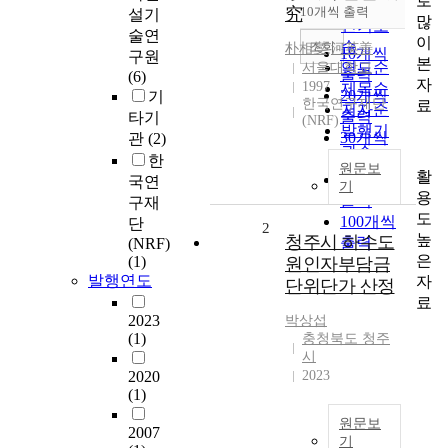
로
순
究
10개씩 출력
설기
내림차순
많
인기도
술연
이
순
조회
朴相燮
,
河英善
10개씩
구원
본
연도순
서울대학교
출력
(6)
자
1997
제목순
20개씩
기
한국연구재단
료
저자순
출력
타기
(NRF)
발행기
30개씩
관
(2)
관순
출력
한
원문보
활
50개씩
국연
기
용
출력
구재
도
100개씩
단
2
높
청주시 하수도
출력
(NRF)
은
(1)
원인자부담금
발행연도
자
단위단가 산정
료
2023
박상섭
(1)
충청북도 청주
시
2020
2023
(1)
원문보
2007
기