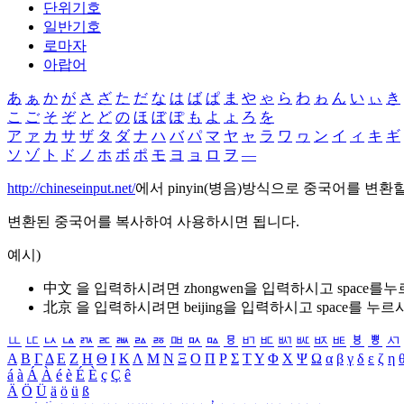
단위기호
일반기호
로마자
아랍어
あ
ぁ
か
が
さ
ざ
た
だ
な
は
ば
ぱ
ま
や
ゃ
ら
わ
ゎ
ん
い
ぃ
き
こ
ご
そ
ぞ
と
ど
の
ほ
ぼ
ぽ
も
よ
ょ
ろ
を
ア
ァ
カ
サ
ザ
タ
ダ
ナ
ハ
バ
パ
マ
ヤ
ャ
ラ
ワ
ヮ
ン
イ
ィ
キ
ギ
ソ
ゾ
ト
ド
ノ
ホ
ボ
ポ
モ
ヨ
ョ
ロ
ヲ
―
http://chineseinput.net/
에서 pinyin(병음)방식으로 중국어를 변환
변환된 중국어를 복사하여 사용하시면 됩니다.
예시)
中文 을 입력하시려면
zhongwen
을 입력하시고 space를
北京 을 입력하시려면
beijing
을 입력하시고 space를 누르
ㅥ
ㅦ
ㅧ
ㅨ
ㅩ
ㅪ
ㅫ
ㅬ
ㅭ
ㅮ
ㅯ
ㅰ
ㅱ
ㅲ
ㅳ
ㅴ
ㅵ
ㅶ
ㅷ
ㅸ
ㅹ
ㅺ
Α
Β
Γ
Δ
Ε
Ζ
Η
Θ
Ι
Κ
Λ
Μ
Ν
Ξ
Ο
Π
Ρ
Σ
Τ
Υ
Φ
Χ
Ψ
Ω
α
β
γ
δ
ε
ζ
η
á
à
Á
À
é
è
É
È
ç
Ç
ê
Ä
Ö
Ü
ä
ö
ü
ß