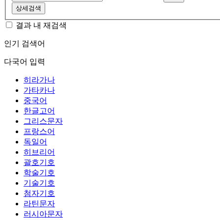
상세검색
결과 내 재검색
인기 검색어
다국어 입력
히라가나
가타카나
중국어
한글고어
그리스문자
프랑스어
독일어
히브리어
괄호기호
학술기호
기술기호
첨자기호
라틴문자
러시아문자