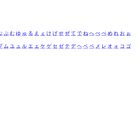
ぶ
ぷ
む
ゆ
ゅ
る
え
ぇ
け
げ
せ
ぜ
て
で
ね
へ
べ
ぺ
め
れ
お
ぉ
プ
ム
ユ
ュ
ル
エ
ェ
ケ
ゲ
セ
ゼ
テ
デ
ヘ
ベ
ペ
メ
レ
オ
ォ
コ
ゴ