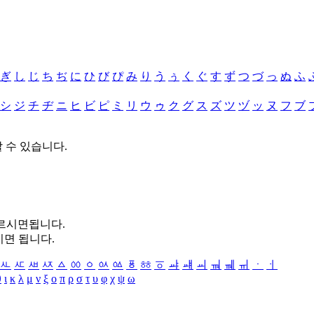
ぎ
し
じ
ち
ぢ
に
ひ
び
ぴ
み
り
う
ぅ
く
ぐ
す
ず
つ
づ
っ
ぬ
ふ
シ
ジ
チ
ヂ
ニ
ヒ
ビ
ピ
ミ
リ
ウ
ゥ
ク
グ
ス
ズ
ツ
ヅ
ッ
ヌ
フ
ブ
할 수 있습니다.
누르시면됩니다.
시면 됩니다.
ㅻ
ㅼ
ㅽ
ㅾ
ㅿ
ㆀ
ㆁ
ㆂ
ㆃ
ㆄ
ㆅ
ㆆ
ㆇ
ㆈ
ㆉ
ㆊ
ㆋ
ㆌ
ㆍ
ㆎ
θ
ι
κ
λ
μ
ν
ξ
ο
π
ρ
σ
τ
υ
φ
χ
ψ
ω