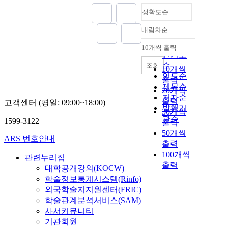
정확도순
내림차순
정확도
순
10개씩 출력
내림차순
인기도
순
조회
10개씩
연도순
출력
제목순
20개씩
저자순
출력
고객센터 (평일: 09:00~18:00)
발행기
30개씩
관순
1599-3122
출력
50개씩
ARS 번호안내
출력
100개씩
관련누리집
출력
대학공개강의(KOCW)
학술정보통계시스템(Rinfo)
외국학술지지원센터(FRIC)
학술관계분석서비스(SAM)
사서커뮤니티
기관회원