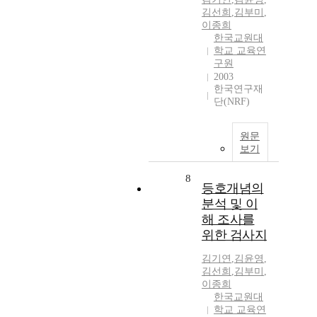
김선희
,
김부미
,
이종희
한국교원대
학교 교육연
구원
2003
한국연구재
단(NRF)
원문
보기
8
등호개념의
분석 및 이
해 조사를
위한 검사지
김기연
,
김윤영
,
김선희
,
김부미
,
이종희
한국교원대
학교 교육연