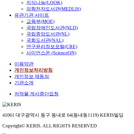
지식나눔(LOOK)
의학전자도서관(MEDLIS)
유관기관 사이트
교육부(MOE)
국립장애인도서관(NLD)
국립중앙도서관(NL)
국회도서관(NAL)
연구윤리정보포털(CRE)
사이언스온 (ScienceON)
이용약관
개인정보처리방침
개인정보 재동의
기관소개
저작물 게시중단요청
41061 대구광역시 동구 동내로 64(동내동1119) KERIS빌딩
Copyright© KERIS. ALL RIGHTS RESERVED