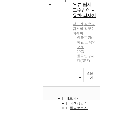
10
오류 탐지
교수법에 사
용한 검사지
김기연
,
김윤영
,
김선희
,
김부미
,
이종희
한국교원대
학교 교육연
구원
2003
한국연구재
단(NRF)
원문
보기
내보내기
내책장담기
한글로보기