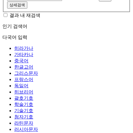
상세검색
결과 내 재검색
인기 검색어
다국어 입력
히라가나
가타카나
중국어
한글고어
그리스문자
프랑스어
독일어
히브리어
괄호기호
학술기호
기술기호
첨자기호
라틴문자
러시아문자