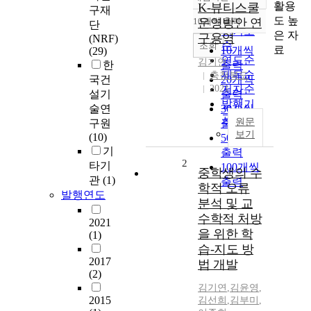
정확도
활용
K-뷰티스쿨
구재
순
도 높
10개씩 출력
운영방안 연
단
내림차순
인기도
은 자
구용역
(NRF)
순
조회
료
10개씩
(29)
연도순
김기연
한
출력
제목순
충청북도
국건
20개씩
2021
저자순
설기
출력
발행기
술연
30개씩
관순
원문
구원
출력
보기
(10)
50개씩
기
출력
2
타기
100개씩
중학생의 수
관
(1)
출력
학적 오류
발행연도
분석 및 교
수학적 처방
2021
을 위한 학
(1)
습-지도 방
2017
법 개발
(2)
김기연
,
김윤영
,
2015
김선희
,
김부미
,