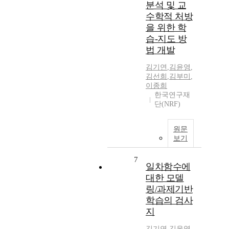
분석 및 교
수학적 처방
을 위한 학
습-지도 방
법 개발
김기연
,
김윤영
,
김선희
,
김부미
,
이종희
한국연구재
단(NRF)
원문
보기
7
일차함수에
대한 모델
링/과제기반
학습의 검사
지
김기연
,
김윤영
,