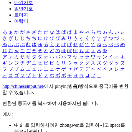
단위기호
일반기호
로마자
아랍어
あ
ぁ
か
が
さ
ざ
た
だ
な
は
ば
ぱ
ま
や
ゃ
ら
わ
ゎ
ん
い
ぃ
き
ぎ
し
じ
ち
ぢ
に
ひ
び
ぴ
み
り
う
ぅ
く
ぐ
す
ず
つ
づ
っ
ぬ
ふ
ぶ
ぷ
む
ゆ
ゅ
る
え
ぇ
け
げ
せ
ぜ
て
で
ね
へ
べ
ぺ
め
れ
お
ぉ
こ
ご
そ
ぞ
と
ど
の
ほ
ぼ
ぽ
も
よ
ょ
ろ
を
ア
ァ
カ
サ
ザ
タ
ダ
ナ
ハ
バ
パ
マ
ヤ
ャ
ラ
ワ
ヮ
ン
イ
ィ
キ
ギ
シ
ジ
チ
ヂ
ニ
ヒ
ビ
ピ
ミ
リ
ウ
ゥ
ク
グ
ス
ズ
ツ
ヅ
ッ
ヌ
フ
ブ
プ
ム
ユ
ュ
ル
エ
ェ
ケ
ゲ
セ
ゼ
テ
デ
ヘ
ベ
ペ
メ
レ
オ
ォ
コ
ゴ
ソ
ゾ
ト
ド
ノ
ホ
ボ
ポ
モ
ヨ
ョ
ロ
ヲ
―
http://chineseinput.net/
에서 pinyin(병음)방식으로 중국어를 변환
할 수 있습니다.
변환된 중국어를 복사하여 사용하시면 됩니다.
예시)
中文 을 입력하시려면
zhongwen
을 입력하시고 space를
누르시면됩니다.