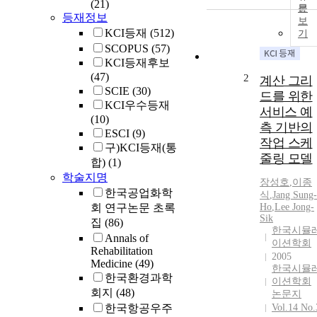
(21)
문
등재정보
보
KCI등재
(512)
기
SCOPUS
(57)
KCI등재후보
(47)
2
계산 그리
SCIE
(30)
드를 위한
KCI우수등재
서비스 예
(10)
측 기반의
ESCI
(9)
작업 스케
구)KCI등재(통
줄링 모델
합)
(1)
학술지명
장성호
,
이종
한국공업화학
식
,
Jang Sung-
회 연구논문 초록
Ho
,
Lee Jong-
Sik
집
(86)
한국시뮬
Annals of
이션학회
Rehabilitation
2005
Medicine
(49)
한국시뮬
한국환경과학
이션학회
회지
(48)
논문지
한국항공우주
Vol.14 No.