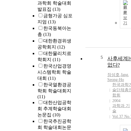
과학회 학술대회
원
발표집
(13)
문
금형가공 심포
보
지엄
(13)
기
한국동북아논
총
(13)
대한환경위생
공학회지
(12)
대한물리치료
5
사후세계
학회지
(11)
없다?
한국산업경영
시스템학회 학술
장성호
,
Jang,
대회
(11)
Seong-Ho
한국열환경공
한국과학
술단체총
학회 학술대회지
합회
(11)
2004
대한산업공학
과학과 기
회 추계학술대회
술
논문집
(10)
Vol.37 No.
한국추진공학
회 학술대회논문