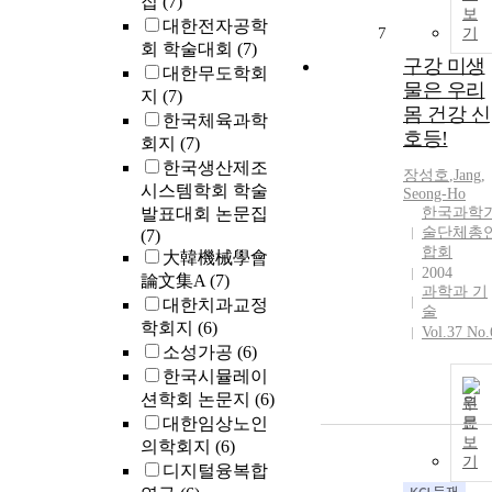
집
(7)
보
대한전자공학
7
기
회 학술대회
(7)
구강 미생
대한무도학회
물은 우리
지
(7)
몸 건강 신
한국체육과학
호등!
회지
(7)
한국생산제조
장성호
,
Jang,
시스템학회 학술
Seong-Ho
발표대회 논문집
한국과학
술단체총
(7)
합회
大韓機械學會
2004
論文集A
(7)
과학과 기
대한치과교정
술
학회지
(6)
Vol.37 No.
소성가공
(6)
한국시뮬레이
션학회 논문지
(6)
원
대한임상노인
문
보
의학회지
(6)
기
디지털융복합