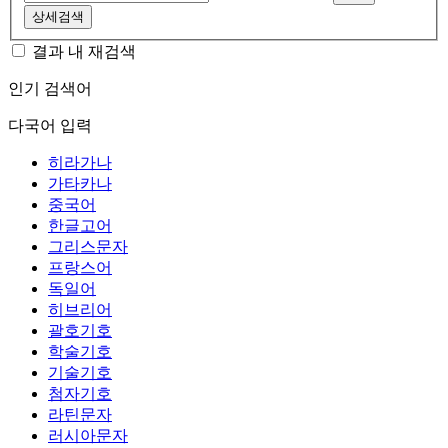
상세검색
결과 내 재검색
인기 검색어
다국어 입력
히라가나
가타카나
중국어
한글고어
그리스문자
프랑스어
독일어
히브리어
괄호기호
학술기호
기술기호
첨자기호
라틴문자
러시아문자