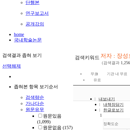
단행본
연구보고서
공개강의
home
국내학술논문
저자 : 장성
검색결과 좁혀 보기
검색키워드
(검색결과
1,256
선택해제
무료
기관 내 무료
유료
좁혀본 항목 보기순서
검색량순
내보내기
가나다순
내책장담기
원문유무
한글로보기
1
원문있음
(1,099)
정확도순
원문없음
(157)