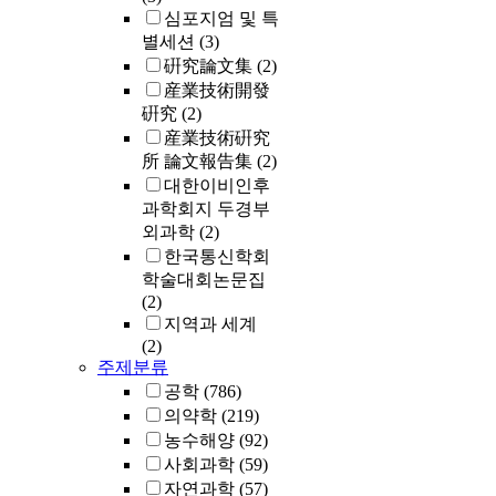
심포지엄 및 특
별세션
(3)
硏究論文集
(2)
産業技術開發
硏究
(2)
産業技術硏究
所 論文報告集
(2)
대한이비인후
과학회지 두경부
외과학
(2)
한국통신학회
학술대회논문집
(2)
지역과 세계
(2)
주제분류
공학
(786)
의약학
(219)
농수해양
(92)
사회과학
(59)
자연과학
(57)