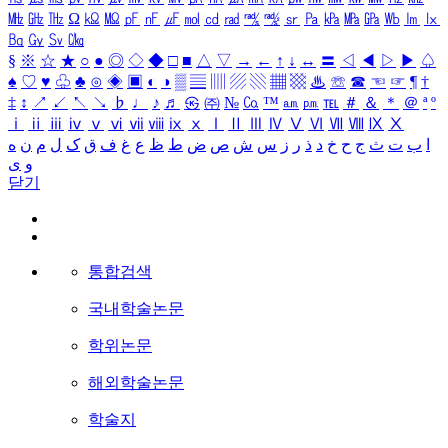
㎒
㎓
㎔
Ω
㏀
㏁
㎊
㎋
㎌
㏖
㏅
㎭
㎮
㎯
㏛
㎩
㎪
㎫
㎬
㏝
㏐
㏓
㏃
㏉
㏜
㏆
§
※
☆
★
○
●
◎
◇
◆
□
■
△
▽
→
←
↑
↓
↔
〓
◁
◀
▷
▶
♤
♠
♡
♥
♧
♣
⊙
◈
▣
◐
◑
▒
▤
▥
▨
▧
▦
▩
♨
☏
☎
☜
☞
¶
†
‡
↕
↗
↙
↖
↘
♭
♩
♪
♬
㉿
㈜
№
㏇
™
㏂
㏘
℡
＃
＆
＊
＠
ª
º
ⅰ
ⅱ
ⅲ
ⅳ
ⅴ
ⅵ
ⅶ
ⅷ
ⅸ
ⅹ
Ⅰ
Ⅱ
Ⅲ
Ⅳ
Ⅴ
Ⅵ
Ⅶ
Ⅷ
Ⅸ
Ⅹ
ا
ب
ت
ث
ج
ح
خ
د
ذ
ر
ز
س
ش
ص
ض
ط
ظ
ع
غ
ف
ق
ک
ل
م
ن
ه
و
ی
닫기
통합검색
국내학술논문
학위논문
해외학술논문
학술지