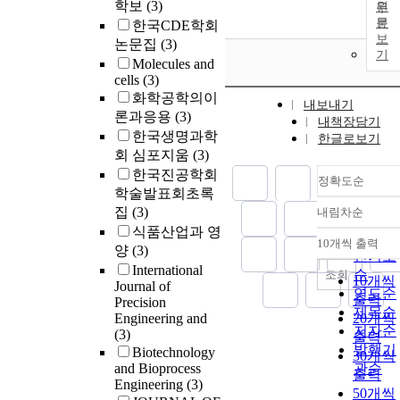
학보
(3)
원
문
한국CDE학회
보
논문집
(3)
기
Molecules and
cells
(3)
화학공학의이
내보내기
론과응용
(3)
내책장담기
한국생명과학
한글로보기
회 심포지움
(3)
한국진공학회
정확도순
학술발표회초록
집
(3)
내림차순
정확도
식품산업과 영
순
10개씩 출력
내림차
양
(3)
인기도
International
순
조회
10개씩
Journal of
연도순
출력
Precision
제목순
Engineering and
20개씩
저자순
(3)
출력
발행기
Biotechnology
30개씩
and Bioprocess
관순
출력
Engineering
(3)
50개씩