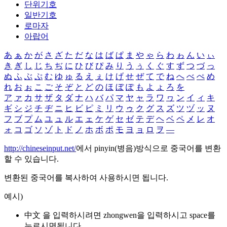
단위기호
일반기호
로마자
아랍어
あ
ぁ
か
が
さ
ざ
た
だ
な
は
ば
ぱ
ま
や
ゃ
ら
わ
ゎ
ん
い
ぃ
き
ぎ
し
じ
ち
ぢ
に
ひ
び
ぴ
み
り
う
ぅ
く
ぐ
す
ず
つ
づ
っ
ぬ
ふ
ぶ
ぷ
む
ゆ
ゅ
る
え
ぇ
け
げ
せ
ぜ
て
で
ね
へ
べ
ぺ
め
れ
お
ぉ
こ
ご
そ
ぞ
と
ど
の
ほ
ぼ
ぽ
も
よ
ょ
ろ
を
ア
ァ
カ
サ
ザ
タ
ダ
ナ
ハ
バ
パ
マ
ヤ
ャ
ラ
ワ
ヮ
ン
イ
ィ
キ
ギ
シ
ジ
チ
ヂ
ニ
ヒ
ビ
ピ
ミ
リ
ウ
ゥ
ク
グ
ス
ズ
ツ
ヅ
ッ
ヌ
フ
ブ
プ
ム
ユ
ュ
ル
エ
ェ
ケ
ゲ
セ
ゼ
テ
デ
ヘ
ベ
ペ
メ
レ
オ
ォ
コ
ゴ
ソ
ゾ
ト
ド
ノ
ホ
ボ
ポ
モ
ヨ
ョ
ロ
ヲ
―
http://chineseinput.net/
에서 pinyin(병음)방식으로 중국어를 변환
할 수 있습니다.
변환된 중국어를 복사하여 사용하시면 됩니다.
예시)
中文 을 입력하시려면
zhongwen
을 입력하시고 space를
누르시면됩니다.