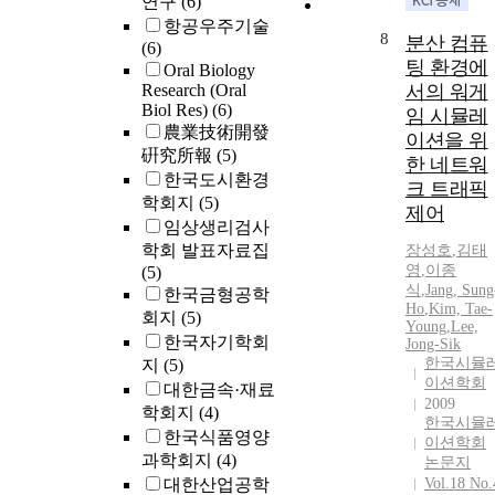
연구
(6)
항공우주기술
8
분산 컴퓨
(6)
팅 환경에
Oral Biology
Research (Oral
서의 워게
Biol Res)
(6)
임 시뮬레
農業技術開發
이션을 위
硏究所報
(5)
한 네트워
한국도시환경
크 트래픽
학회지
(5)
제어
임상생리검사
학회 발표자료집
장성호
,
김태
영
,
이종
(5)
식
,
Jang, Sung
한국금형공학
Ho
,
Kim, Tae-
회지
(5)
Young
,
Lee,
한국자기학회
Jong-Sik
한국시뮬
지
(5)
이션학회
대한금속·재료
2009
학회지
(4)
한국시뮬
한국식품영양
이션학회
과학회지
(4)
논문지
대한산업공학
Vol.18 No.