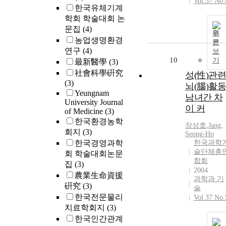
Vol.37 No.
한국유체기계
학회 학술대회 논
문집
(4)
원
농업생명환경
문
연구
(4)
보
10
기
最新醫學
(3)
社會科學硏究
성(性)관련
(3)
뇌(腦)활동
Yeungnam
남녀간 차
University Journal
이 커
of Medicine
(3)
한국환경농학
장성호
,
Jang,
회지
(3)
Seong-Ho
한국경영과학
한국과학
술단체총
회 학술대회논문
합회
집
(3)
2004
農業生命資援
과학과 기
硏究
(3)
술
한국전문물리
Vol.37 No.
치료학회지
(3)
한국인간관계