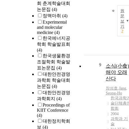
회 춘계학술대회
논문집
(4)
원
정맥마취
(4)
문
보
Experimental
기
and molecular
2
medicine
(4)
한국에너지공
학회 학술발표회
(4)
한국생물환경
조절학회 학술발
9
소식(小食)
표논문집
(4)
해야 오래
대한안전경영
산다
과학회 학술대회
논문집
(4)
장성호
,
Jang,
대한안전경영
Seong-Ho
한국과학
과학회지
(4)
술단체총
Proceedings of
합회
KIIT Conference
2004
(4)
과학과 기
대한정치학회
술
보
(4)