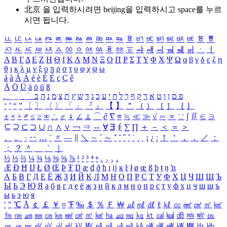
北京 을 입력하시려면
beijing
을 입력하시고 space를 누르
시면 됩니다.
ㅥ
ㅦ
ㅧ
ㅨ
ㅩ
ㅪ
ㅫ
ㅬ
ㅭ
ㅮ
ㅯ
ㅰ
ㅱ
ㅲ
ㅳ
ㅴ
ㅵ
ㅶ
ㅷ
ㅸ
ㅹ
ㅺ
ㅻ
ㅼ
ㅽ
ㅾ
ㅿ
ㆀ
ㆁ
ㆂ
ㆃ
ㆄ
ㆅ
ㆆ
ㆇ
ㆈ
ㆉ
ㆊ
ㆋ
ㆌ
ㆍ
ㆎ
Α
Β
Γ
Δ
Ε
Ζ
Η
Θ
Ι
Κ
Λ
Μ
Ν
Ξ
Ο
Π
Ρ
Σ
Τ
Υ
Φ
Χ
Ψ
Ω
α
β
γ
δ
ε
ζ
η
θ
ι
κ
λ
μ
ν
ξ
ο
π
ρ
σ
τ
υ
φ
χ
ψ
ω
á
à
Á
À
é
è
É
È
ç
Ç
ê
Ä
Ö
Ü
ä
ö
ü
ß
ְ
ֳ
ֲ
ֱ
ָ
ַ
ֵ
ֶ
ִ
ֹ
ּ
ֻ
ׂ
ׁ
ּ
ב
ה
נ
מ
צ
ת
ץ
ש
ד
ג
כ
ע
י
ח
ל
ך
ף
ק
ר
א
ט
ו
ן
ם
פ
‘
’
“
”
〔
〕
〈
〉
「
」
『
』
【
】
＂
（
）
［
］
｛
｝
±
×
÷
≠
≤
≥
∞
∴
♂
♀
∠
⊥
⌒
∂
∇
≡
≒
≪
≫
√
∽
∝
∵
∫
∬
∈
∋
⊆
⊇
⊂
⊃
∪
∩
∧
∨
￢
⇒
⇔
∀
∃
∮
∑
∏
＋
－
＜
＝
＞
、
。
·
‥
…
¨
〃
―
∥
＼
∼
´
～
ˇ
˘
˝
˚
˙
¸
˛
¡
¿
ː
！
＇
，
．
／
：
；
？
＾
＿
｀
｜
½
⅓
⅔
¼
¾
⅛
⅜
⅝
⅞
¹
²
³
⁴
ⁿ
₁
₂
₃
₄
Æ
Ð
Ħ
Ĳ
Ł
Ø
Œ
Þ
Ŧ
Ŋ
æ
đ
ð
ħ
ı
ĳ
ĸ
ŀ
ł
ø
œ
ß
þ
ŧ
ŋ
ŉ
А
Б
В
Г
Д
Е
Ё
Ж
З
И
Й
К
Л
М
Н
О
П
Р
С
Т
У
Ф
Х
Ц
Ч
Ш
Щ
Ъ
Ы
Ь
Э
Ю
Я
а
б
в
г
д
е
ё
ж
з
и
й
к
л
м
н
о
п
р
с
т
у
ф
х
ц
ч
ш
щ
ъ
ы
ь
э
ю
я
′
″
℃
Å
￠
￡
￥
¤
℉
‰
＄
％
Ｆ
￦
㎕
㎖
㎗
ℓ
㎘
㏄
㎣
㎤
㎥
㎦
㎙
㎚
㎛
㎜
㎝
㎞
㎟
㎠
㎡
㎢
㏊
㎍
㎎
㎏
㏏
㎈
㎉
㏈
㎧
㎨
㎰
㎱
㎲
㎳
㎴
㎵
㎶
㎷
㎸
㎹
㎀
㎁
㎂
㎃
㎄
㎺
㎻
㎽
㎾
㎿
㎐
㎑