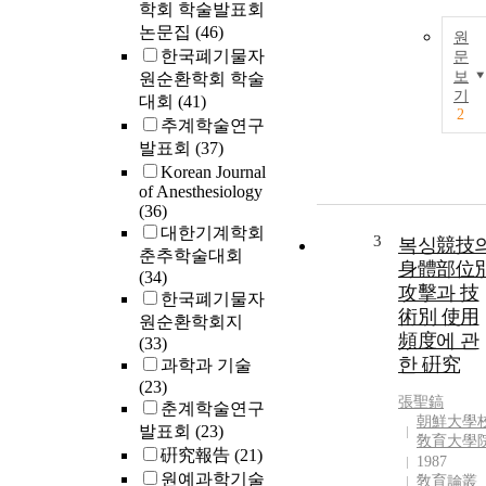
학회 학술발표회
논문집
(46)
원
한국폐기물자
문
보
원순환학회 학술
기
대회
(41)
2
추계학술연구
발표회
(37)
Korean Journal
of Anesthesiology
(36)
대한기계학회
3
복싱競技
춘추학술대회
身體部位
(34)
攻擊과 技
한국폐기물자
術別 使用
원순환학회지
頻度에 관
(33)
한 硏究
과학과 기술
(23)
張聖鎬
춘계학술연구
朝鮮大學
발표회
(23)
敎育大學
硏究報告
(21)
1987
원예과학기술
敎育論叢