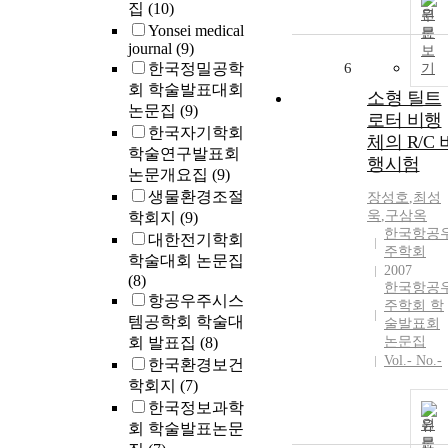
집
(10)
원
Yonsei medical
문
journal
(9)
보
한국정밀공학
6
기
회 학술발표대회
소형 틸트
논문집
(9)
로터 비행
한국자기학회
체의 R/C 
학술연구발표회
행시험
논문개요집
(9)
생물환경조절
장성호
,
최성
욱
,
구삼옥
학회지
(9)
한국항공
대한전기학회
주학회
학술대회 논문집
2007
(8)
한국항공
항공우주시스
주학회 학
템공학회 학술대
술발표회
회 발표집
(8)
논문집
Vol.- No.-
한국환경보건
학회지
(7)
한국정보과학
원
회 학술발표논문
문