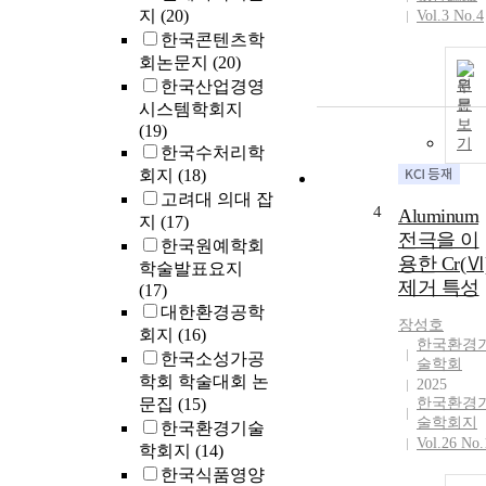
지
(20)
Vol.3 No.4
한국콘텐츠학
회논문지
(20)
한국산업경영
원
문
시스템학회지
보
(19)
기
한국수처리학
회지
(18)
고려대 의대 잡
4
Aluminum
지
(17)
전극을 이
한국원예학회
용한 Cr(Ⅵ
학술발표요지
제거 특성
(17)
대한환경공학
장성호
회지
(16)
한국환경
한국소성가공
술학회
학회 학술대회 논
2025
문집
(15)
한국환경
술학회지
한국환경기술
Vol.26 No.
학회지
(14)
한국식품영양