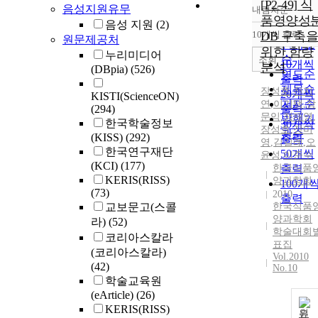
[P2-49] 식
음성지원유무
내림차순
정확도
품영양성
음성 지원
(2)
순
10개씩 출력
DB 구축을
원문제공처
내림차
인기도
위한 함량
누리미디어
순
조회
10개씩
분석
(DBpia)
(526)
연도순
출력
제목순
장성호
,
천지
20개씩
KISTI(ScienceON)
저자순
연
,
이기택
,
장
(294)
출력
문익
,
정재영
,
발행기
한국학술정보
30개씩
장성호
,
장미
관순
(KISS)
(292)
출력
영
,
김길례
,
오
한국연구재단
50개씩
윤성
,
이준수
(KCI)
(177)
한국식품
출력
KERIS(RISS)
양과학회
100개
(73)
2010
출력
교보문고(스콜
한국식품
양과학회
라)
(52)
학술대회
코리아스칼라
표집
(코리아스칼라)
Vol.2010
(42)
No.10
학술교육원
(eArticle)
(26)
KERIS(RISS)
원