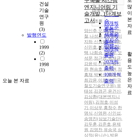
구축물 시스템
로
정확도
건설
많
엔지니어링 기
순
기술
10개씩 출력
내림차순
이
술개발, 1단계보
인기도
연구
본
고서
순
조회
원
10개씩
자
연도순
(3)
출력
양신추
,
오지택
,
김만
료
제목순
발행연도
20개씩
철
,
나성훈
,
이진욱
,
이
저자순
지하
,
신정렬
,
김기환
,
출력
발행기
1999
신민호
,
이기원
,
박성
30개씩
(2)
택
,
나희승
,
이종우
관순
,
오
활
출력
석문
,
정근영
,
목재균
,
용
50개씩
강윤석
,
신형섭
,
홍진
1998
도
출력
완
,
현승호
,
김동현
,
정
(1)
높
100개씩
흥채
,
박명신
,
황종규
,
은
오늘 본 자료
최강윤
,
이희성(한국
출력
자
철도기술연구원)
,
유
태성
,
김경곤
,
윤건신
,
료
김상환(대본엔지니
어링)
,
김정호
,
이성
기
,
이상우
,
홍창수
,
한
명식
,
신영완
,
신인섭
,
송영진(삼보기술단)
,
김두훈
,
김준호
,
윤제
원
,
김영찬
,
유승국
,
심
상적(유니슨)
,
박윤