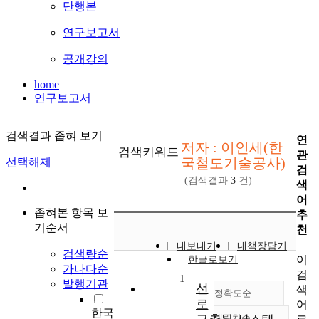
단행본
연구보고서
공개강의
home
연구보고서
검색결과 좁혀 보기
연
저자 : 이인세(한
검색키워드
관
국철도기술공사)
선택해제
검
(검색결과
3
건)
색
어
좁혀본 항목 보
추
기순서
천
내보내기
내책장담기
검색량순
이
한글로보기
가나다순
검
1
발행기관
선
색
정확도순
로
어
한국
내림차순