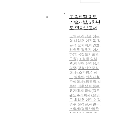
2
고속전철 궤도
기술개발, 2차년
도 연차보고서
오일근
,
김남포
,
정근
영
,
나성훈
,
이진욱
,
강
윤석
,
오지택
,
이안호
,
허현무
,
정우진
,
이지
하(한국철도기술연
구원)
,
조경희
,
임낙
광
,
정우현
,
유정용
,
김
영종(강원산업주식
회사)
,
소찬영
,
이성
노
,
임용빈(인천제철
주식회사)
,
임영락
,
박
준택
,
이후삼
,
이종수
,
류기대
,
이광식(강원
궤도주식회사)
,
윤영
근
,
최창호
,
이민수
,
장
경수
,
전경근
,
곽변국
,
조혁제(평화산업주