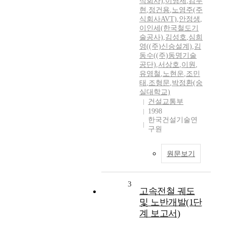
식회사)
,
이영제
,
김두
현
,
정건용
,
노영주(주
식회사AVT)
,
안정생
,
이인세(한국철도기
술공사)
,
김성호
,
심희
영((주)신승설계)
,
김
동수((주)동명기술
공단)
,
서상호
,
이원
,
유영철
,
노현운
,
조민
태
,
조형문
,
박정환(숭
실대학교)
건설교통부
1998
한국건설기술연
구원
원문보기
3
고속전철 궤도
및 노반개발(1단
계 보고서)