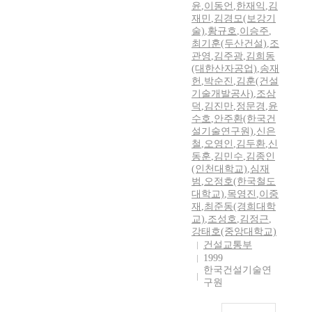
윤
,
이동언
,
한재익
,
김
재민
,
김경모(보강기
술)
,
황규호
,
이승주
,
최기훈(두산건설)
,
조
관영
,
김주광
,
김희동
(대한산자공업)
,
송재
헌
,
박순진
,
김훈(건설
기술개발공사)
,
조삼
덕
,
김진만
,
정문경
,
윤
수호
,
안주환(한국건
설기술연구원)
,
신은
철
,
오영인
,
김두환
,
신
동훈
,
김민수
,
김종인
(인천대학교)
,
심재
범
,
오정호(한국철도
대학교)
,
목영진
,
이중
재
,
최준동(경희대학
교)
,
조성호
,
김정근
,
강태호(중앙대학교)
건설교통부
1999
한국건설기술연
구원