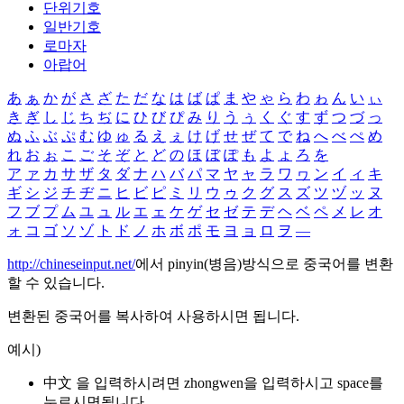
단위기호
일반기호
로마자
아랍어
あ
ぁ
か
が
さ
ざ
た
だ
な
は
ば
ぱ
ま
や
ゃ
ら
わ
ゎ
ん
い
ぃ
き
ぎ
し
じ
ち
ぢ
に
ひ
び
ぴ
み
り
う
ぅ
く
ぐ
す
ず
つ
づ
っ
ぬ
ふ
ぶ
ぷ
む
ゆ
ゅ
る
え
ぇ
け
げ
せ
ぜ
て
で
ね
へ
べ
ぺ
め
れ
お
ぉ
こ
ご
そ
ぞ
と
ど
の
ほ
ぼ
ぽ
も
よ
ょ
ろ
を
ア
ァ
カ
サ
ザ
タ
ダ
ナ
ハ
バ
パ
マ
ヤ
ャ
ラ
ワ
ヮ
ン
イ
ィ
キ
ギ
シ
ジ
チ
ヂ
ニ
ヒ
ビ
ピ
ミ
リ
ウ
ゥ
ク
グ
ス
ズ
ツ
ヅ
ッ
ヌ
フ
ブ
プ
ム
ユ
ュ
ル
エ
ェ
ケ
ゲ
セ
ゼ
テ
デ
ヘ
ベ
ペ
メ
レ
オ
ォ
コ
ゴ
ソ
ゾ
ト
ド
ノ
ホ
ボ
ポ
モ
ヨ
ョ
ロ
ヲ
―
http://chineseinput.net/
에서 pinyin(병음)방식으로 중국어를 변환
할 수 있습니다.
변환된 중국어를 복사하여 사용하시면 됩니다.
예시)
中文 을 입력하시려면
zhongwen
을 입력하시고 space를
누르시면됩니다.