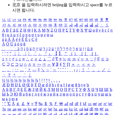
北京 을 입력하시려면
beijing
을 입력하시고 space를 누르
시면 됩니다.
ㅥ
ㅦ
ㅧ
ㅨ
ㅩ
ㅪ
ㅫ
ㅬ
ㅭ
ㅮ
ㅯ
ㅰ
ㅱ
ㅲ
ㅳ
ㅴ
ㅵ
ㅶ
ㅷ
ㅸ
ㅹ
ㅺ
ㅻ
ㅼ
ㅽ
ㅾ
ㅿ
ㆀ
ㆁ
ㆂ
ㆃ
ㆄ
ㆅ
ㆆ
ㆇ
ㆈ
ㆉ
ㆊ
ㆋ
ㆌ
ㆍ
ㆎ
Α
Β
Γ
Δ
Ε
Ζ
Η
Θ
Ι
Κ
Λ
Μ
Ν
Ξ
Ο
Π
Ρ
Σ
Τ
Υ
Φ
Χ
Ψ
Ω
α
β
γ
δ
ε
ζ
η
θ
ι
κ
λ
μ
ν
ξ
ο
π
ρ
σ
τ
υ
φ
χ
ψ
ω
á
à
Á
À
é
è
É
È
ç
Ç
ê
Ä
Ö
Ü
ä
ö
ü
ß
ְ
ֳ
ֲ
ֱ
ָ
ַ
ֵ
ֶ
ִ
ֹ
ּ
ֻ
ׂ
ׁ
ּ
ב
ה
נ
מ
צ
ת
ץ
ש
ד
ג
כ
ע
י
ח
ל
ך
ף
ק
ר
א
ט
ו
ן
ם
פ
‘
’
“
”
〔
〕
〈
〉
「
」
『
』
【
】
＂
（
）
［
］
｛
｝
±
×
÷
≠
≤
≥
∞
∴
♂
♀
∠
⊥
⌒
∂
∇
≡
≒
≪
≫
√
∽
∝
∵
∫
∬
∈
∋
⊆
⊇
⊂
⊃
∪
∩
∧
∨
￢
⇒
⇔
∀
∃
∮
∑
∏
＋
－
＜
＝
＞
、
。
·
‥
…
¨
〃
―
∥
＼
∼
´
～
ˇ
˘
˝
˚
˙
¸
˛
¡
¿
ː
！
＇
，
．
／
：
；
？
＾
＿
｀
｜
½
⅓
⅔
¼
¾
⅛
⅜
⅝
⅞
¹
²
³
⁴
ⁿ
₁
₂
₃
₄
Æ
Ð
Ħ
Ĳ
Ł
Ø
Œ
Þ
Ŧ
Ŋ
æ
đ
ð
ħ
ı
ĳ
ĸ
ŀ
ł
ø
œ
ß
þ
ŧ
ŋ
ŉ
А
Б
В
Г
Д
Е
Ё
Ж
З
И
Й
К
Л
М
Н
О
П
Р
С
Т
У
Ф
Х
Ц
Ч
Ш
Щ
Ъ
Ы
Ь
Э
Ю
Я
а
б
в
г
д
е
ё
ж
з
и
й
к
л
м
н
о
п
р
с
т
у
ф
х
ц
ч
ш
щ
ъ
ы
ь
э
ю
я
′
″
℃
Å
￠
￡
￥
¤
℉
‰
＄
％
Ｆ
￦
㎕
㎖
㎗
ℓ
㎘
㏄
㎣
㎤
㎥
㎦
㎙
㎚
㎛
㎜
㎝
㎞
㎟
㎠
㎡
㎢
㏊
㎍
㎎
㎏
㏏
㎈
㎉
㏈
㎧
㎨
㎰
㎱
㎲
㎳
㎴
㎵
㎶
㎷
㎸
㎹
㎀
㎁
㎂
㎃
㎄
㎺
㎻
㎽
㎾
㎿
㎐
㎑