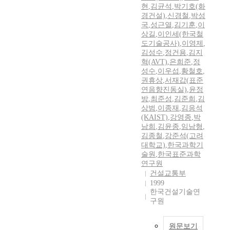
현
,
김균석
,
박기호(화
경건설)
,
신경철
,
박성
국
,
성근열
,
김기훈
,
이
상길
,
이인세(한국철
도기술공사)
,
이영제
,
김성수
,
정건용
,
김지
혁(AVT)
,
은희준
,
정
성수
,
이우섭
,
황철호
,
권휴상
,
서재갑(표준
연음향진동실)
,
윤정
방
,
최준성
,
김준희
,
김
상범
,
이종재
,
김응석
(KAIST)
,
강영종
,
박
남희
,
김윤종
,
임남형
,
김종철
,
강준석(고려
대학교)
,
한국과학기
술원
,
한국표준과학
연구원
건설교통부
1999
한국건설기술연
구원
원문보기