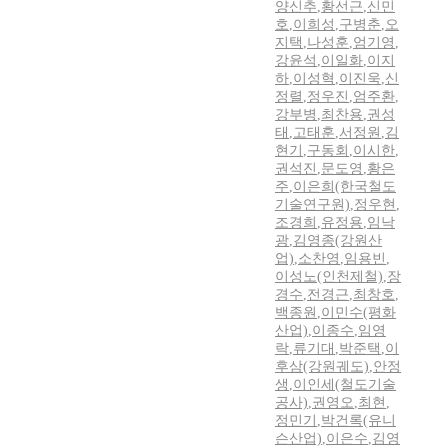
양신추
,
황선근
,
신민
호
,
이희성
,
구병춘
,
오
지택
,
나성훈
,
엄기영
,
강윤석
,
이일화
,
이지
하
,
이성혁
,
이진욱
,
신
정렬
,
정우진
,
엄주환
,
강부병
,
최찬용
,
권성
태
,
고태훈
,
서정원
,
김
현기
,
구동회
,
이시한
,
권석진
,
문도영
,
황은
주
,
이은희(한국철도
기술연구원)
,
정우현
,
조경희
,
유정용
,
임낙
광
,
김영종(강원산
업)
,
소찬영
,
임용빈
,
이성노(인천제철)
,
장
경수
,
전경근
,
최창호
,
백종원
,
이민수(평화
산업)
,
이종수
,
임영
락
,
류기대
,
박준택
,
이
후삼(강원궤도)
,
안정
생
,
이인세(철도기술
공사)
,
권영오
,
최현
,
정민기
,
박건록(유니
슨산업)
,
이은수
,
김영