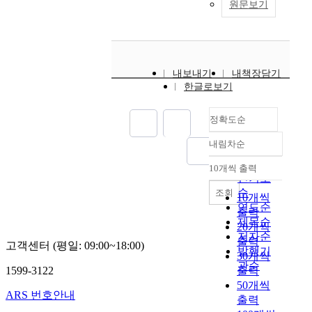
원문보기
내보내기
내책장담기
한글로보기
정확도순
내림차순
정확도
순
10개씩 출력
내림차순
인기도
순
조회
10개씩
연도순
출력
제목순
20개씩
저자순
출력
고객센터 (평일: 09:00~18:00)
발행기
30개씩
관순
1599-3122
출력
50개씩
ARS 번호안내
출력