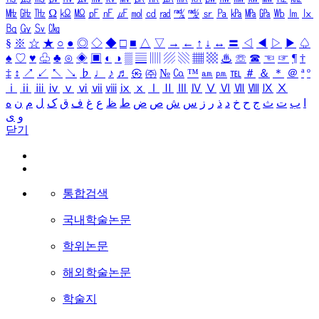
㎒
㎓
㎔
Ω
㏀
㏁
㎊
㎋
㎌
㏖
㏅
㎭
㎮
㎯
㏛
㎩
㎪
㎫
㎬
㏝
㏐
㏓
㏃
㏉
㏜
㏆
§
※
☆
★
○
●
◎
◇
◆
□
■
△
▽
→
←
↑
↓
↔
〓
◁
◀
▷
▶
♤
♠
♡
♥
♧
♣
⊙
◈
▣
◐
◑
▒
▤
▥
▨
▧
▦
▩
♨
☏
☎
☜
☞
¶
†
‡
↕
↗
↙
↖
↘
♭
♩
♪
♬
㉿
㈜
№
㏇
™
㏂
㏘
℡
＃
＆
＊
＠
ª
º
ⅰ
ⅱ
ⅲ
ⅳ
ⅴ
ⅵ
ⅶ
ⅷ
ⅸ
ⅹ
Ⅰ
Ⅱ
Ⅲ
Ⅳ
Ⅴ
Ⅵ
Ⅶ
Ⅷ
Ⅸ
Ⅹ
ا
ب
ت
ث
ج
ح
خ
د
ذ
ر
ز
س
ش
ص
ض
ط
ظ
ع
غ
ف
ق
ک
ل
م
ن
ه
و
ی
닫기
통합검색
국내학술논문
학위논문
해외학술논문
학술지