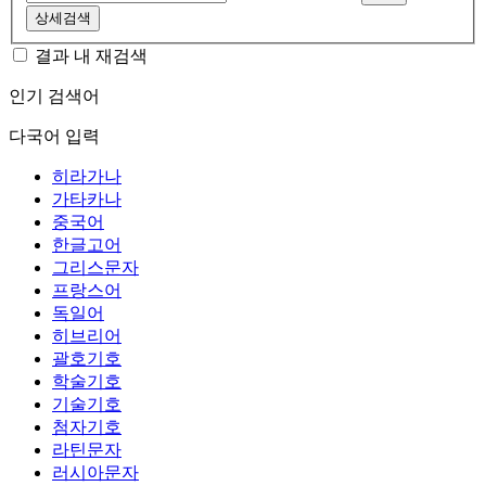
상세검색
결과 내 재검색
인기 검색어
다국어 입력
히라가나
가타카나
중국어
한글고어
그리스문자
프랑스어
독일어
히브리어
괄호기호
학술기호
기술기호
첨자기호
라틴문자
러시아문자