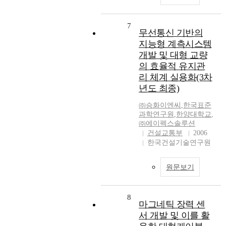
7
무선통신 기반의
지능형 계측시스템
개발 및 대형 교량
의 효율적 유지관
리 체계 실용화(3차
년도 최종)
㈜승화이엔씨
,
한국표준
과학연구원
,
한양대학교
,
㈜에이펙스솔루션
건설교통부
2006
한국건설기술연구원
원문보기
8
마그네틱 장력 센
서 개발 및 이를 활