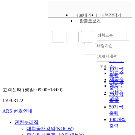
내보내기
내책장담기
한글로보기
정확도순
내림차순
정확도
순
10개씩 출력
내림차순
인기도
순
조회
10개씩
연도순
출력
제목순
20개씩
저자순
출력
고객센터 (평일: 09:00~18:00)
발행기
30개씩
관순
1599-3122
출력
50개씩
ARS 번호안내
출력
100개씩
관련누리집
출력
대학공개강의(KOCW)
학술정보통계시스템(Rinfo)