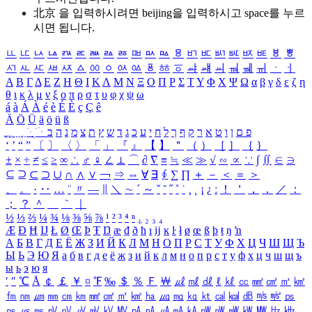
北京 을 입력하시려면
beijing
을 입력하시고 space를 누르
시면 됩니다.
ㅥ
ㅦ
ㅧ
ㅨ
ㅩ
ㅪ
ㅫ
ㅬ
ㅭ
ㅮ
ㅯ
ㅰ
ㅱ
ㅲ
ㅳ
ㅴ
ㅵ
ㅶ
ㅷ
ㅸ
ㅹ
ㅺ
ㅻ
ㅼ
ㅽ
ㅾ
ㅿ
ㆀ
ㆁ
ㆂ
ㆃ
ㆄ
ㆅ
ㆆ
ㆇ
ㆈ
ㆉ
ㆊ
ㆋ
ㆌ
ㆍ
ㆎ
Α
Β
Γ
Δ
Ε
Ζ
Η
Θ
Ι
Κ
Λ
Μ
Ν
Ξ
Ο
Π
Ρ
Σ
Τ
Υ
Φ
Χ
Ψ
Ω
α
β
γ
δ
ε
ζ
η
θ
ι
κ
λ
μ
ν
ξ
ο
π
ρ
σ
τ
υ
φ
χ
ψ
ω
á
à
Á
À
é
è
É
È
ç
Ç
ê
Ä
Ö
Ü
ä
ö
ü
ß
ְ
ֳ
ֲ
ֱ
ָ
ַ
ֵ
ֶ
ִ
ֹ
ּ
ֻ
ׂ
ׁ
ּ
ב
ה
נ
מ
צ
ת
ץ
ש
ד
ג
כ
ע
י
ח
ל
ך
ף
ק
ר
א
ט
ו
ן
ם
פ
‘
’
“
”
〔
〕
〈
〉
「
」
『
』
【
】
＂
（
）
［
］
｛
｝
±
×
÷
≠
≤
≥
∞
∴
♂
♀
∠
⊥
⌒
∂
∇
≡
≒
≪
≫
√
∽
∝
∵
∫
∬
∈
∋
⊆
⊇
⊂
⊃
∪
∩
∧
∨
￢
⇒
⇔
∀
∃
∮
∑
∏
＋
－
＜
＝
＞
、
。
·
‥
…
¨
〃
―
∥
＼
∼
´
～
ˇ
˘
˝
˚
˙
¸
˛
¡
¿
ː
！
＇
，
．
／
：
；
？
＾
＿
｀
｜
½
⅓
⅔
¼
¾
⅛
⅜
⅝
⅞
¹
²
³
⁴
ⁿ
₁
₂
₃
₄
Æ
Ð
Ħ
Ĳ
Ł
Ø
Œ
Þ
Ŧ
Ŋ
æ
đ
ð
ħ
ı
ĳ
ĸ
ŀ
ł
ø
œ
ß
þ
ŧ
ŋ
ŉ
А
Б
В
Г
Д
Е
Ё
Ж
З
И
Й
К
Л
М
Н
О
П
Р
С
Т
У
Ф
Х
Ц
Ч
Ш
Щ
Ъ
Ы
Ь
Э
Ю
Я
а
б
в
г
д
е
ё
ж
з
и
й
к
л
м
н
о
п
р
с
т
у
ф
х
ц
ч
ш
щ
ъ
ы
ь
э
ю
я
′
″
℃
Å
￠
￡
￥
¤
℉
‰
＄
％
Ｆ
￦
㎕
㎖
㎗
ℓ
㎘
㏄
㎣
㎤
㎥
㎦
㎙
㎚
㎛
㎜
㎝
㎞
㎟
㎠
㎡
㎢
㏊
㎍
㎎
㎏
㏏
㎈
㎉
㏈
㎧
㎨
㎰
㎱
㎲
㎳
㎴
㎵
㎶
㎷
㎸
㎹
㎀
㎁
㎂
㎃
㎄
㎺
㎻
㎽
㎾
㎿
㎐
㎑