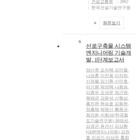
건설교통부
2002
한국건설기술연구원
원문보기
6
선로구축물 시스템
엔지니어링 기술개
발, 1단계보고서
양신추
,
오지택
,
김만철
,
나성훈
,
이진욱
,
이지하
,
신정렬
,
김기환
,
신민호
,
이기원
,
박성택
,
나희승
,
이종우
,
오석문
,
정근영
,
목재균
,
강윤석
,
신형섭
,
홍진완
,
현승호
,
김동현
,
정흥채
,
박명신
,
황종규
,
최강윤
,
이희성(한국철
도기술연구원)
,
유태성
,
김경곤
,
윤건신
,
김상환
(대본엔지니어링)
,
김정
호
,
이성기
,
이상우
,
홍창