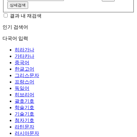
상세검색
결과 내 재검색
인기 검색어
다국어 입력
히라가나
가타카나
중국어
한글고어
그리스문자
프랑스어
독일어
히브리어
괄호기호
학술기호
기술기호
첨자기호
라틴문자
러시아문자