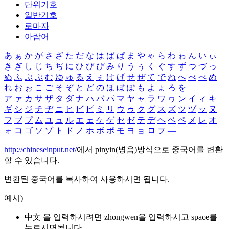
단위기호
일반기호
로마자
아랍어
あ
ぁ
か
が
さ
ざ
た
だ
な
は
ば
ぱ
ま
や
ゃ
ら
わ
ゎ
ん
い
ぃ
き
ぎ
し
じ
ち
ぢ
に
ひ
び
ぴ
み
り
う
ぅ
く
ぐ
す
ず
つ
づ
っ
ぬ
ふ
ぶ
ぷ
む
ゆ
ゅ
る
え
ぇ
け
げ
せ
ぜ
て
で
ね
へ
べ
ぺ
め
れ
お
ぉ
こ
ご
そ
ぞ
と
ど
の
ほ
ぼ
ぽ
も
よ
ょ
ろ
を
ア
ァ
カ
サ
ザ
タ
ダ
ナ
ハ
バ
パ
マ
ヤ
ャ
ラ
ワ
ヮ
ン
イ
ィ
キ
ギ
シ
ジ
チ
ヂ
ニ
ヒ
ビ
ピ
ミ
リ
ウ
ゥ
ク
グ
ス
ズ
ツ
ヅ
ッ
ヌ
フ
ブ
プ
ム
ユ
ュ
ル
エ
ェ
ケ
ゲ
セ
ゼ
テ
デ
ヘ
ベ
ペ
メ
レ
オ
ォ
コ
ゴ
ソ
ゾ
ト
ド
ノ
ホ
ボ
ポ
モ
ヨ
ョ
ロ
ヲ
―
http://chineseinput.net/
에서 pinyin(병음)방식으로 중국어를 변환
할 수 있습니다.
변환된 중국어를 복사하여 사용하시면 됩니다.
예시)
中文 을 입력하시려면
zhongwen
을 입력하시고 space를
누르시면됩니다.