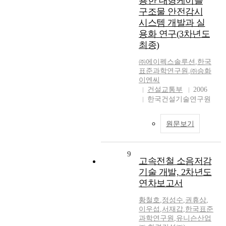
용한 대형케이블
구조물 안전감시
시스템 개발과 실
용화 연구(3차년도
최종)
㈜에이펙스솔루션
,
한국
표준과학연구원
,
㈜승화
이엔씨
건설교통부
2006
한국건설기술연구원
원문보기
9
고속전철 소음저감
기술 개발, 2차년도
연차보고서
황철호
,
정성수
,
권휴상
,
이우섭
,
서재갑
,
한국표준
과학연구원
,
유니슨산업