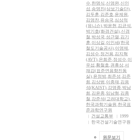
수
,
한명식
,
신영완
,
신인
섭
,
송영진(삼보기술단)
,
김두훈
,
김준호
,
윤제원
,
김영찬
,
유승국
,
심상적
(유니슨)
,
박윤현
,
김균석
,
박기호(화경건설)
,
신경
철
,
박성국
,
성근열
,
김기
훈
,
이상길
,
이인세(한국
철도기술공사)
,
이영제
,
김성수
,
정건용
,
김지혁
(AVT)
,
은희준
,
정성수
,
이
우섭
,
황철호
,
권휴상
,
서
재갑(표준연음향진동
실)
,
윤정방
,
최준성
,
김준
희
,
김상범
,
이종재
,
김응
석(KAIST)
,
강영종
,
박남
희
,
김윤종
,
임남형
,
김종
철
,
강준석(고려대학교)
,
한국과학기술원
,
한국표
준과학연구원
건설교통부
1999
한국건설기술연구원
원문보기