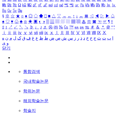
㎒
㎓
㎔
Ω
㏀
㏁
㎊
㎋
㎌
㏖
㏅
㎭
㎮
㎯
㏛
㎩
㎪
㎫
㎬
㏝
㏐
㏓
㏃
㏉
㏜
㏆
§
※
☆
★
○
●
◎
◇
◆
□
■
△
▽
→
←
↑
↓
↔
〓
◁
◀
▷
▶
♤
♠
♡
♥
♧
♣
⊙
◈
▣
◐
◑
▒
▤
▥
▨
▧
▦
▩
♨
☏
☎
☜
☞
¶
†
‡
↕
↗
↙
↖
↘
♭
♩
♪
♬
㉿
㈜
№
㏇
™
㏂
㏘
℡
＃
＆
＊
＠
ª
º
ⅰ
ⅱ
ⅲ
ⅳ
ⅴ
ⅵ
ⅶ
ⅷ
ⅸ
ⅹ
Ⅰ
Ⅱ
Ⅲ
Ⅳ
Ⅴ
Ⅵ
Ⅶ
Ⅷ
Ⅸ
Ⅹ
ا
ب
ت
ث
ج
ح
خ
د
ذ
ر
ز
س
ش
ص
ض
ط
ظ
ع
غ
ف
ق
ک
ل
م
ن
ه
و
ی
닫기
통합검색
국내학술논문
학위논문
해외학술논문
학술지