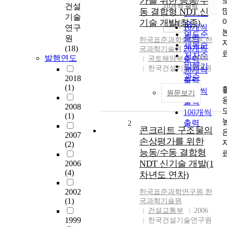
가를 위한 능동/수
순
건설
10개씩 출력
내림차순
동 결합형 NDT 신
인기도
기술
기술 개발(최종)
순
조회
10개씩
연구
연도순
출력
원
한국표준과학연구원
,
한
제목순
(18)
20개씩
국과학기술원
저자순
발행연도
국토해양부
출력
2008
발행기
한국건설기술연구원
30개씩
관순
2018
출력
(1)
50개씩
원문보기
출력
2008
100개씩
(1)
출력
2
콘크리트 구조물의
2007
손상평가를 위한
(2)
능동/수동 결합형
NDT 신기술 개발(1
2006
(4)
차년도 연차)
2002
한국표준과학연구원
,
한
(1)
국과학기술원
건설교통부
2006
1999
한국건설기술연구원