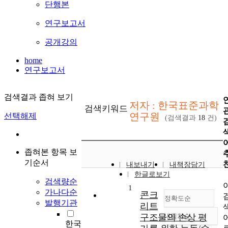
단행본
연구보고서
공개강의
home
연구보고서
검색결과 좁혀 보기
저자 : 한국표준과학
검색키워드
연구원
선택해제
(검색결과
18
건)
좁혀본 항목 보
기순서
내보내기
내책장담기
한글로보기
검색량순
1
가나다순
콘크
정확도순
발행기관
리트
구조물의 손상 평
내림차순
정확도
한국