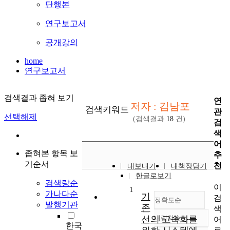
단행본
연구보고서
공개강의
home
연구보고서
검색결과 좁혀 보기
연
저자 : 김남포
검색키워드
관
선택해제
(검색결과
18
건)
검
색
어
좁혀본 항목 보
추
기순서
천
내보내기
내책장담기
한글로보기
검색량순
이
1
가나다순
기
검
정확도순
발행기관
존
색
선의 고속화를
내림차순
어
정확도
한국