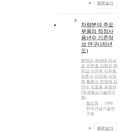
원문보기
9
차량분야 주요
부품의 적정사
용년수 기준작
성 연구(1차년
도)
함영삼
,
권성태
,
김남
포
,
강문호
,
김형진
,
한
문섭
,
이찬우
,
이우동
,
김춘수
,
이정원
,
서정
원
,
황종규
,
한영재
,
김
연수
,
이호용
,
송정란
(한국철도기술연구
원)
철도청
1996
한국건설기술연
구원
원문보기