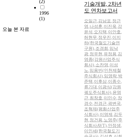
(2)
기술개발, 2차년
도 연차보고서
1996
(1)
오일근
,
김남포
,
정근
영
,
나성훈
,
이진욱
,
강
오늘 본 자료
윤석
,
오지택
,
이안호
,
허현무
,
정우진
,
이지
하(한국철도기술연
구원)
,
조경희
,
임낙
광
,
정우현
,
유정용
,
김
영종(강원산업주식
회사)
,
소찬영
,
이성
노
,
임용빈(인천제철
주식회사)
,
임영락
,
박
준택
,
이후삼
,
이종수
,
류기대
,
이광식(강원
궤도주식회사)
,
윤영
근
,
최창호
,
이민수
,
장
경수
,
전경근
,
곽변국
,
조혁제(평화산업주
식회사)
,
이영제
,
김두
현
,
정건용
,
노영주(주
식회사AVT)
,
안정생
,
이인세(한국철도기
술공사)
,
김성호
,
심희