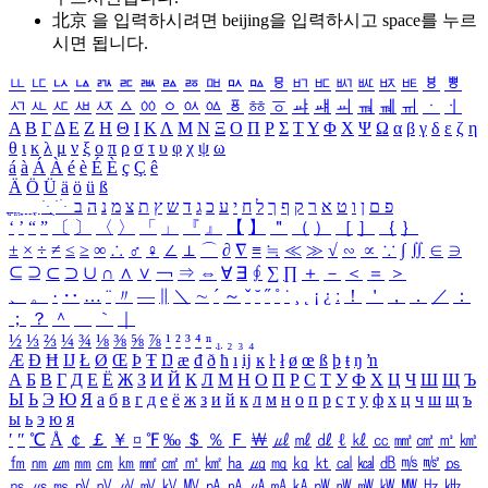
北京 을 입력하시려면
beijing
을 입력하시고 space를 누르
시면 됩니다.
ㅥ
ㅦ
ㅧ
ㅨ
ㅩ
ㅪ
ㅫ
ㅬ
ㅭ
ㅮ
ㅯ
ㅰ
ㅱ
ㅲ
ㅳ
ㅴ
ㅵ
ㅶ
ㅷ
ㅸ
ㅹ
ㅺ
ㅻ
ㅼ
ㅽ
ㅾ
ㅿ
ㆀ
ㆁ
ㆂ
ㆃ
ㆄ
ㆅ
ㆆ
ㆇ
ㆈ
ㆉ
ㆊ
ㆋ
ㆌ
ㆍ
ㆎ
Α
Β
Γ
Δ
Ε
Ζ
Η
Θ
Ι
Κ
Λ
Μ
Ν
Ξ
Ο
Π
Ρ
Σ
Τ
Υ
Φ
Χ
Ψ
Ω
α
β
γ
δ
ε
ζ
η
θ
ι
κ
λ
μ
ν
ξ
ο
π
ρ
σ
τ
υ
φ
χ
ψ
ω
á
à
Á
À
é
è
É
È
ç
Ç
ê
Ä
Ö
Ü
ä
ö
ü
ß
ְ
ֳ
ֲ
ֱ
ָ
ַ
ֵ
ֶ
ִ
ֹ
ּ
ֻ
ׂ
ׁ
ּ
ב
ה
נ
מ
צ
ת
ץ
ש
ד
ג
כ
ע
י
ח
ל
ך
ף
ק
ר
א
ט
ו
ן
ם
פ
‘
’
“
”
〔
〕
〈
〉
「
」
『
』
【
】
＂
（
）
［
］
｛
｝
±
×
÷
≠
≤
≥
∞
∴
♂
♀
∠
⊥
⌒
∂
∇
≡
≒
≪
≫
√
∽
∝
∵
∫
∬
∈
∋
⊆
⊇
⊂
⊃
∪
∩
∧
∨
￢
⇒
⇔
∀
∃
∮
∑
∏
＋
－
＜
＝
＞
、
。
·
‥
…
¨
〃
―
∥
＼
∼
´
～
ˇ
˘
˝
˚
˙
¸
˛
¡
¿
ː
！
＇
，
．
／
：
；
？
＾
＿
｀
｜
½
⅓
⅔
¼
¾
⅛
⅜
⅝
⅞
¹
²
³
⁴
ⁿ
₁
₂
₃
₄
Æ
Ð
Ħ
Ĳ
Ł
Ø
Œ
Þ
Ŧ
Ŋ
æ
đ
ð
ħ
ı
ĳ
ĸ
ŀ
ł
ø
œ
ß
þ
ŧ
ŋ
ŉ
А
Б
В
Г
Д
Е
Ё
Ж
З
И
Й
К
Л
М
Н
О
П
Р
С
Т
У
Ф
Х
Ц
Ч
Ш
Щ
Ъ
Ы
Ь
Э
Ю
Я
а
б
в
г
д
е
ё
ж
з
и
й
к
л
м
н
о
п
р
с
т
у
ф
х
ц
ч
ш
щ
ъ
ы
ь
э
ю
я
′
″
℃
Å
￠
￡
￥
¤
℉
‰
＄
％
Ｆ
￦
㎕
㎖
㎗
ℓ
㎘
㏄
㎣
㎤
㎥
㎦
㎙
㎚
㎛
㎜
㎝
㎞
㎟
㎠
㎡
㎢
㏊
㎍
㎎
㎏
㏏
㎈
㎉
㏈
㎧
㎨
㎰
㎱
㎲
㎳
㎴
㎵
㎶
㎷
㎸
㎹
㎀
㎁
㎂
㎃
㎄
㎺
㎻
㎽
㎾
㎿
㎐
㎑