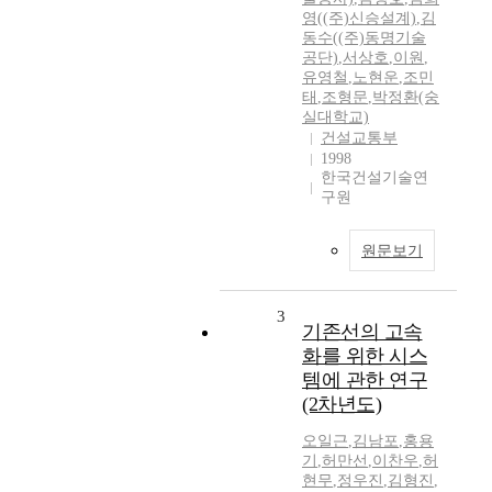
영((주)신승설계)
,
김
동수((주)동명기술
공단)
,
서상호
,
이원
,
유영철
,
노현운
,
조민
태
,
조형문
,
박정환(숭
실대학교)
건설교통부
1998
한국건설기술연
구원
원문보기
3
기존선의 고속
화를 위한 시스
템에 관한 연구
(2차년도)
오일근
,
김남포
,
홍용
기
,
허만선
,
이찬우
,
허
현무
,
정우진
,
김형진
,