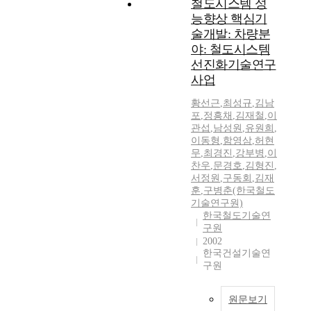
철도시스템 성
능향상 핵심기
술개발: 차량분
야: 철도시스템
선진화기술연구
사업
황선근
,
최성규
,
김남
포
,
정흥채
,
김재철
,
이
관섭
,
남성원
,
유원희
,
이동형
,
함영삼
,
허현
무
,
최경진
,
강부병
,
이
찬우
,
문경호
,
김형진
,
서정원
,
구동회
,
김재
훈
,
구병춘(한국철도
기술연구원)
한국철도기술연
구원
2002
한국건설기술연
구원
원문보기