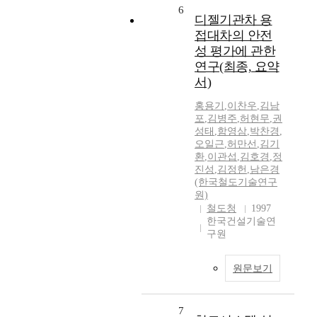
6
디젤기관차 용
접대차의 안전
성 평가에 관한
연구(최종, 요약
서)
홍용기
,
이찬우
,
김남
포
,
김병주
,
허현무
,
권
성태
,
함영삼
,
박찬경
,
오일근
,
허만선
,
김기
환
,
이관섭
,
김호경
,
정
진성
,
김정헌
,
남은경
(한국철도기술연구
원)
철도청
1997
한국건설기술연
구원
원문보기
7