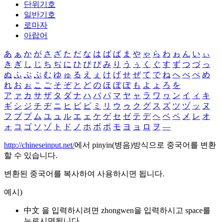
단위기호
일반기호
로마자
아랍어
あ
ぁ
か
が
さ
ざ
た
だ
な
は
ば
ぱ
ま
や
ゃ
ら
わ
ゎ
ん
い
ぃ
き
ぎ
し
じ
ち
ぢ
に
ひ
び
ぴ
み
り
う
ぅ
く
ぐ
す
ず
つ
づ
っ
ぬ
ふ
ぶ
ぷ
む
ゆ
ゅ
る
え
ぇ
け
げ
せ
ぜ
て
で
ね
へ
べ
ぺ
め
れ
お
ぉ
こ
ご
そ
ぞ
と
ど
の
ほ
ぼ
ぽ
も
よ
ょ
ろ
を
ア
ァ
カ
サ
ザ
タ
ダ
ナ
ハ
バ
パ
マ
ヤ
ャ
ラ
ワ
ヮ
ン
イ
ィ
キ
ギ
シ
ジ
チ
ヂ
ニ
ヒ
ビ
ピ
ミ
リ
ウ
ゥ
ク
グ
ス
ズ
ツ
ヅ
ッ
ヌ
フ
ブ
プ
ム
ユ
ュ
ル
エ
ェ
ケ
ゲ
セ
ゼ
テ
デ
ヘ
ベ
ペ
メ
レ
オ
ォ
コ
ゴ
ソ
ゾ
ト
ド
ノ
ホ
ボ
ポ
モ
ヨ
ョ
ロ
ヲ
―
http://chineseinput.net/
에서 pinyin(병음)방식으로 중국어를 변환
할 수 있습니다.
변환된 중국어를 복사하여 사용하시면 됩니다.
예시)
中文 을 입력하시려면
zhongwen
을 입력하시고 space를
누르시면됩니다.