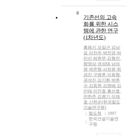
8
기존선의 고속
화를 위한 시스
템에 관한 연구
(1차년도)
홍용기
,
오일근
,
김남
포
,
이찬우
,
박찬경
,
허
만선
,
허현무
,
김형진
,
함영삼
,
권성태
,
남성
원
,
박준협
,
서정원
,
최
경진
,
구병춘
,
이동형
,
권석진
,
김기환
,
박춘
수
,
김동현
,
김명배
,
김
민태
,
이안호
,
홍선호
,
전한준
,
김종기
,
이재
호
,
신한순(한국철도
기술연구원)
철도청
1997
한국건설기술연
구원