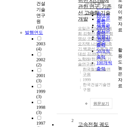
위한 시스템에
로
순
건설
10개씩 출력
내림차순
많
관한 연구: 기존
인기도
기술
이
선 고속화 기술
순
조회
10개씩
연구
본
개발
연도순
출력
원
자
제목순
(18)
20개씩
오일근
,
김남포
,
유원
료
저자순
발행연도
출력
희
,
김형진
,
허만선
,
함
발행기
영삼
,
구병춘
30개씩
,
허현무
,
관순
2003
오지택
,
나성훈
,
김종
출력
(4)
기
,
백광선
,
조봉관
,
문
활
50개씩
대섭
,
김경태
,
김현웅
,
용
출력
노학래(한국철도기
2002
도
100개씩
술연구원)
(2)
높
출력
한국철도기술연
은
구원
2001
자
1999
(3)
한국건설기술연
료
구원
1999
(3)
원문보기
1998
(3)
2
1997
고속전철 궤도