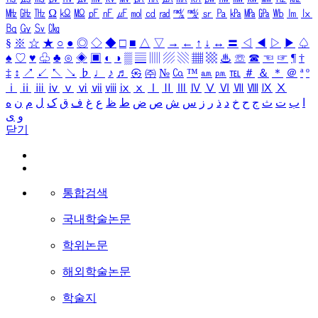
㎒
㎓
㎔
Ω
㏀
㏁
㎊
㎋
㎌
㏖
㏅
㎭
㎮
㎯
㏛
㎩
㎪
㎫
㎬
㏝
㏐
㏓
㏃
㏉
㏜
㏆
§
※
☆
★
○
●
◎
◇
◆
□
■
△
▽
→
←
↑
↓
↔
〓
◁
◀
▷
▶
♤
♠
♡
♥
♧
♣
⊙
◈
▣
◐
◑
▒
▤
▥
▨
▧
▦
▩
♨
☏
☎
☜
☞
¶
†
‡
↕
↗
↙
↖
↘
♭
♩
♪
♬
㉿
㈜
№
㏇
™
㏂
㏘
℡
＃
＆
＊
＠
ª
º
ⅰ
ⅱ
ⅲ
ⅳ
ⅴ
ⅵ
ⅶ
ⅷ
ⅸ
ⅹ
Ⅰ
Ⅱ
Ⅲ
Ⅳ
Ⅴ
Ⅵ
Ⅶ
Ⅷ
Ⅸ
Ⅹ
ا
ب
ت
ث
ج
ح
خ
د
ذ
ر
ز
س
ش
ص
ض
ط
ظ
ع
غ
ف
ق
ک
ل
م
ن
ه
و
ی
닫기
통합검색
국내학술논문
학위논문
해외학술논문
학술지