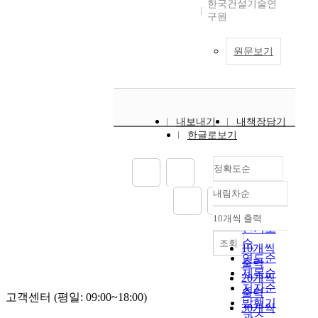
한국건설기술연
구원
원문보기
내보내기
내책장담기
한글로보기
정확도순
내림차순
정확도
순
10개씩 출력
내림차순
인기도
순
조회
10개씩
연도순
출력
제목순
20개씩
저자순
출력
고객센터 (평일: 09:00~18:00)
발행기
30개씩
관순