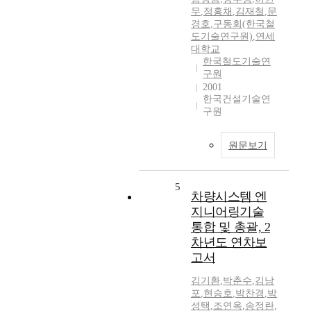
무
,
정흥채
,
김재철
,
문
경호
,
구동회(한국철
도기술연구원)
,
연세
대학교
한국철도기술연
구원
2001
한국건설기술연
구원
원문보기
5
차량시스템 엔
지니어링기술
통합 및 총괄, 2
차년도 연차보
고서
김기환
,
박춘수
,
김남
포
,
현승호
,
박찬경
,
박
성택
,
조연옥
,
송정란
,