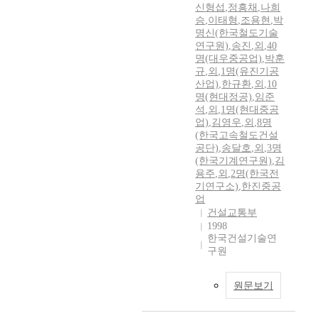
신형섭
,
정흥채
,
나희
승
,
이태형
,
조용현
,
박
명신(한국철도기술
연구원)
,
송진
,
외
,
40
명(대우중공업)
,
박훈
규
,
외
,
1명(유진기공
산업)
,
한규환
,
외
,
10
명(현대정공)
,
임준
석
,
외
,
1명(현대중공
업)
,
김영우
,
외
,
8명
(한국고속철도건설
공단)
,
송달호
,
외
,
3명
(한국기계연구원)
,
김
용주
,
외
,
2명(한국전
기연구소)
,
한진중공
업
건설교통부
1998
한국건설기술연
구원
원문보기