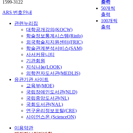
1599-3122
출력
50개씩
ARS 번호안내
출력
100개씩
관련누리집
출력
대학공개강의(KOCW)
학술정보통계시스템(Rinfo)
외국학술지지원센터(FRIC)
학술관계분석서비스(SAM)
사서커뮤니티
기관회원
지식나눔(LOOK)
의학전자도서관(MEDLIS)
유관기관 사이트
교육부(MOE)
국립장애인도서관(NLD)
국립중앙도서관(NL)
국회도서관(NAL)
연구윤리정보포털(CRE)
사이언스온 (ScienceON)
이용약관