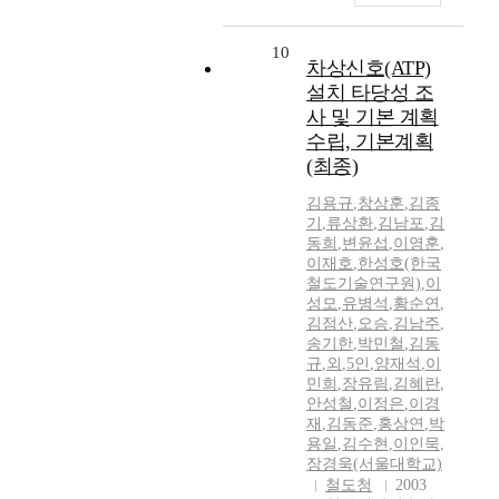
10
차상신호(ATP)
설치 타당성 조
사 및 기본 계획
수립, 기본계획
(최종)
김용규
,
창상훈
,
김종
기
,
류상환
,
김남포
,
김
동희
,
변윤섭
,
이영훈
,
이재호
,
한성호(한국
철도기술연구원)
,
이
성모
,
유병석
,
황순연
,
김점산
,
오승
,
김남주
,
송기한
,
박민철
,
김동
규
,
외
,
5인
,
양재석
,
이
민희
,
장유림
,
김혜란
,
안성철
,
이정은
,
이경
재
,
김동준
,
홍상연
,
박
용일
,
김수현
,
이인묵
,
장경욱(서울대학교)
철도청
2003