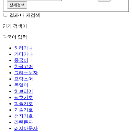
상세검색
결과 내 재검색
인기 검색어
다국어 입력
히라가나
가타카나
중국어
한글고어
그리스문자
프랑스어
독일어
히브리어
괄호기호
학술기호
기술기호
첨자기호
라틴문자
러시아문자