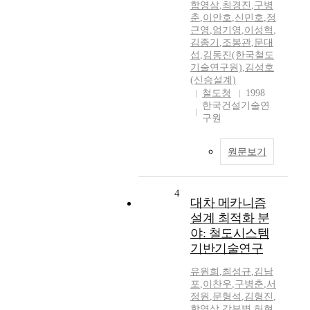
함영삼
,
최경진
,
구병
춘
,
이안호
,
신민호
,
정
근영
,
엄기영
,
이성혁
,
김종기
,
조봉관
,
문대
섭
,
김동진(한국철도
기술연구원)
,
김성호
(신승설계)
철도청
1998
한국건설기술연
구원
원문보기
4
대차 메카니즘
설계 최적화 분
야: 철도시스템
기반기술연구
유원희
,
최성규
,
김남
포
,
이찬우
,
구병춘
,
서
정원
,
문형석
,
김형진
,
함영삼
,
강부병
,
허현