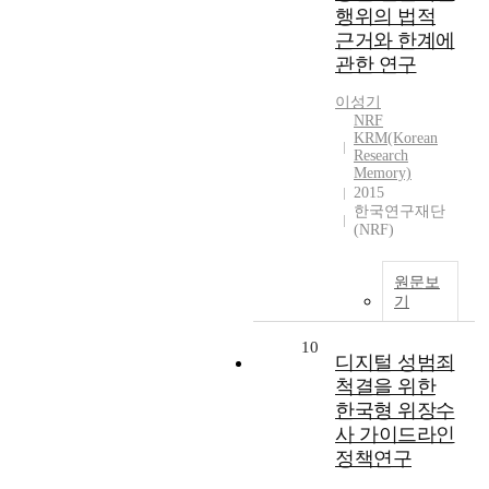
행위의 법적
근거와 한계에
관한 연구
이성기
NRF
KRM(Korean
Research
Memory)
2015
한국연구재단
(NRF)
원문보
기
10
디지털 성범죄
척결을 위한
한국형 위장수
사 가이드라인
정책연구