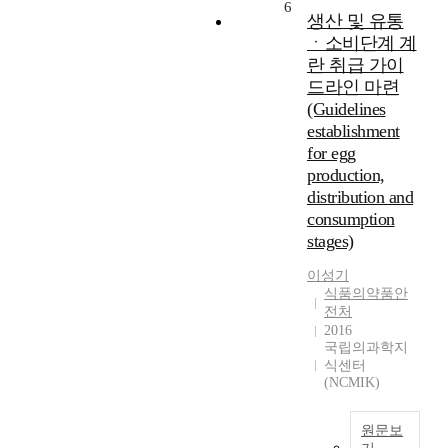
6
생산 및 유통
ㆍ소비단계 계
란 취급 가이
드라인 마련
(Guidelines
establishment
for egg
production,
distribution and
consumption
stages)
이성기
식품의약품안
전처
2016
국립의과학지
식센터
(NCMIK)
원문보