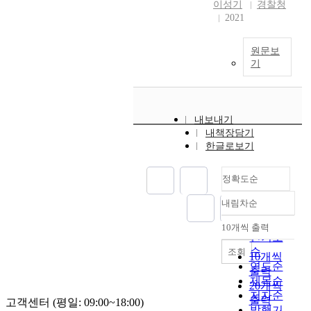
이성기
경찰청
2021
원문보
기
내보내기
내책장담기
한글로보기
정확도순
내림차순
정확도
순
10개씩 출력
내림차순
인기도
순
조회
10개씩
연도순
출력
제목순
20개씩
저자순
출력
고객센터 (평일: 09:00~18:00)
발행기