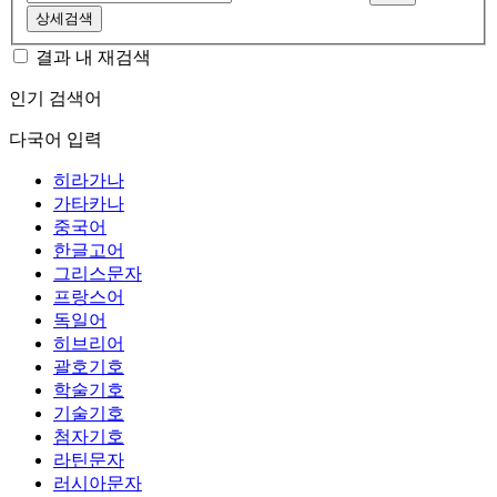
상세검색
결과 내 재검색
인기 검색어
다국어 입력
히라가나
가타카나
중국어
한글고어
그리스문자
프랑스어
독일어
히브리어
괄호기호
학술기호
기술기호
첨자기호
라틴문자
러시아문자