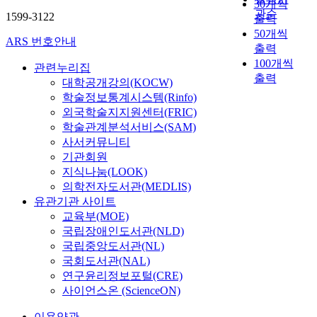
30개씩
관순
1599-3122
출력
50개씩
ARS 번호안내
출력
100개씩
관련누리집
출력
대학공개강의(KOCW)
학술정보통계시스템(Rinfo)
외국학술지지원센터(FRIC)
학술관계분석서비스(SAM)
사서커뮤니티
기관회원
지식나눔(LOOK)
의학전자도서관(MEDLIS)
유관기관 사이트
교육부(MOE)
국립장애인도서관(NLD)
국립중앙도서관(NL)
국회도서관(NAL)
연구윤리정보포털(CRE)
사이언스온 (ScienceON)
이용약관