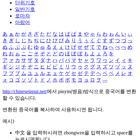
단위기호
일반기호
로마자
아랍어
あ
ぁ
か
が
さ
ざ
た
だ
な
は
ば
ぱ
ま
や
ゃ
ら
わ
ゎ
ん
い
ぃ
き
ぎ
し
じ
ち
ぢ
に
ひ
び
ぴ
み
り
う
ぅ
く
ぐ
す
ず
つ
づ
っ
ぬ
ふ
ぶ
ぷ
む
ゆ
ゅ
る
え
ぇ
け
げ
せ
ぜ
て
で
ね
へ
べ
ぺ
め
れ
お
ぉ
こ
ご
そ
ぞ
と
ど
の
ほ
ぼ
ぽ
も
よ
ょ
ろ
を
ア
ァ
カ
サ
ザ
タ
ダ
ナ
ハ
バ
パ
マ
ヤ
ャ
ラ
ワ
ヮ
ン
イ
ィ
キ
ギ
シ
ジ
チ
ヂ
ニ
ヒ
ビ
ピ
ミ
リ
ウ
ゥ
ク
グ
ス
ズ
ツ
ヅ
ッ
ヌ
フ
ブ
プ
ム
ユ
ュ
ル
エ
ェ
ケ
ゲ
セ
ゼ
テ
デ
ヘ
ベ
ペ
メ
レ
オ
ォ
コ
ゴ
ソ
ゾ
ト
ド
ノ
ホ
ボ
ポ
モ
ヨ
ョ
ロ
ヲ
―
http://chineseinput.net/
에서 pinyin(병음)방식으로 중국어를 변환
할 수 있습니다.
변환된 중국어를 복사하여 사용하시면 됩니다.
예시)
中文 을 입력하시려면
zhongwen
을 입력하시고 space를
누르시면됩니다.