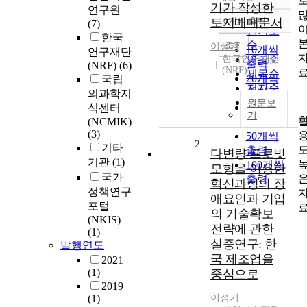
정확도
기가 작성한
연구원
순
토지매매문서
10개씩 출력
(7)
내림차순
인기도
한국
순
조회
이성기
10개씩
연구재단
한국연구재단
연도순
출력
(NRF)
(6)
(NRF)
제목순
20개씩
국립
저자순
출력
의과학지
발행기
원문보
30개씩
식센터
기
관순
(NCMIK)
출력
(3)
50개씩
2
기타
출력
다변량 프로빗
기관
(1)
100개씩
모형을 이용한
국가
출력
혁신과정의 장
정책연구
애요인과 기업
포털
의 기술확보
(NKIS)
전략에 관한
(1)
실증연구: 한
발행연도
국 제조업을
2021
(1)
중심으로
2019
(1)
이성기