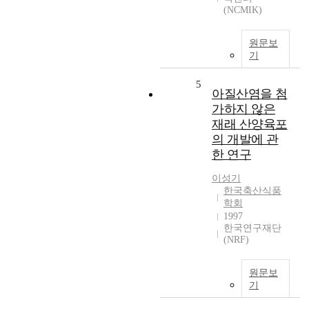
(NCMIK)
원문보
기
5
아질산염을 첨
가하지 않은
재래 산양육포
의 개발에 관
한 연구
이성기
한국축산식품
학회
1997
한국연구재단
(NRF)
원문보
기