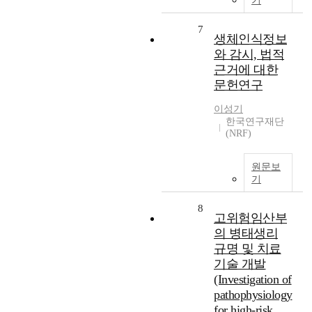
기
7
생체인식정보
와 감시, 법적
근거에 대한
문헌연구
이성기
한국연구재단
(NRF)
원문보
기
8
고위험임산부
의 병태생리
규명 및 치료
기술 개발
(Investigation of
pathophysiology
for high-risk