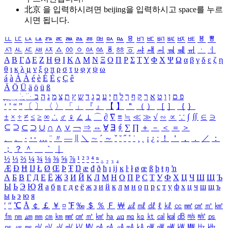
北京 을 입력하시려면
beijing
을 입력하시고 space를 누르
시면 됩니다.
ㅥ
ㅦ
ㅧ
ㅨ
ㅩ
ㅪ
ㅫ
ㅬ
ㅭ
ㅮ
ㅯ
ㅰ
ㅱ
ㅲ
ㅳ
ㅴ
ㅵ
ㅶ
ㅷ
ㅸ
ㅹ
ㅺ
ㅻ
ㅼ
ㅽ
ㅾ
ㅿ
ㆀ
ㆁ
ㆂ
ㆃ
ㆄ
ㆅ
ㆆ
ㆇ
ㆈ
ㆉ
ㆊ
ㆋ
ㆌ
ㆍ
ㆎ
Α
Β
Γ
Δ
Ε
Ζ
Η
Θ
Ι
Κ
Λ
Μ
Ν
Ξ
Ο
Π
Ρ
Σ
Τ
Υ
Φ
Χ
Ψ
Ω
α
β
γ
δ
ε
ζ
η
θ
ι
κ
λ
μ
ν
ξ
ο
π
ρ
σ
τ
υ
φ
χ
ψ
ω
á
à
Á
À
é
è
É
È
ç
Ç
ê
Ä
Ö
Ü
ä
ö
ü
ß
ְ
ֳ
ֲ
ֱ
ָ
ַ
ֵ
ֶ
ִ
ֹ
ּ
ֻ
ׂ
ׁ
ּ
ב
ה
נ
מ
צ
ת
ץ
ש
ד
ג
כ
ע
י
ח
ל
ך
ף
ק
ר
א
ט
ו
ן
ם
פ
‘
’
“
”
〔
〕
〈
〉
「
」
『
』
【
】
＂
（
）
［
］
｛
｝
±
×
÷
≠
≤
≥
∞
∴
♂
♀
∠
⊥
⌒
∂
∇
≡
≒
≪
≫
√
∽
∝
∵
∫
∬
∈
∋
⊆
⊇
⊂
⊃
∪
∩
∧
∨
￢
⇒
⇔
∀
∃
∮
∑
∏
＋
－
＜
＝
＞
、
。
·
‥
…
¨
〃
―
∥
＼
∼
´
～
ˇ
˘
˝
˚
˙
¸
˛
¡
¿
ː
！
＇
，
．
／
：
；
？
＾
＿
｀
｜
½
⅓
⅔
¼
¾
⅛
⅜
⅝
⅞
¹
²
³
⁴
ⁿ
₁
₂
₃
₄
Æ
Ð
Ħ
Ĳ
Ł
Ø
Œ
Þ
Ŧ
Ŋ
æ
đ
ð
ħ
ı
ĳ
ĸ
ŀ
ł
ø
œ
ß
þ
ŧ
ŋ
ŉ
А
Б
В
Г
Д
Е
Ё
Ж
З
И
Й
К
Л
М
Н
О
П
Р
С
Т
У
Ф
Х
Ц
Ч
Ш
Щ
Ъ
Ы
Ь
Э
Ю
Я
а
б
в
г
д
е
ё
ж
з
и
й
к
л
м
н
о
п
р
с
т
у
ф
х
ц
ч
ш
щ
ъ
ы
ь
э
ю
я
′
″
℃
Å
￠
￡
￥
¤
℉
‰
＄
％
Ｆ
￦
㎕
㎖
㎗
ℓ
㎘
㏄
㎣
㎤
㎥
㎦
㎙
㎚
㎛
㎜
㎝
㎞
㎟
㎠
㎡
㎢
㏊
㎍
㎎
㎏
㏏
㎈
㎉
㏈
㎧
㎨
㎰
㎱
㎲
㎳
㎴
㎵
㎶
㎷
㎸
㎹
㎀
㎁
㎂
㎃
㎄
㎺
㎻
㎽
㎾
㎿
㎐
㎑