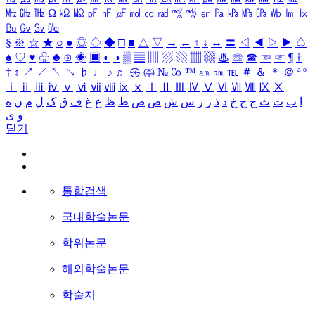
㎒
㎓
㎔
Ω
㏀
㏁
㎊
㎋
㎌
㏖
㏅
㎭
㎮
㎯
㏛
㎩
㎪
㎫
㎬
㏝
㏐
㏓
㏃
㏉
㏜
㏆
§
※
☆
★
○
●
◎
◇
◆
□
■
△
▽
→
←
↑
↓
↔
〓
◁
◀
▷
▶
♤
♠
♡
♥
♧
♣
⊙
◈
▣
◐
◑
▒
▤
▥
▨
▧
▦
▩
♨
☏
☎
☜
☞
¶
†
‡
↕
↗
↙
↖
↘
♭
♩
♪
♬
㉿
㈜
№
㏇
™
㏂
㏘
℡
＃
＆
＊
＠
ª
º
ⅰ
ⅱ
ⅲ
ⅳ
ⅴ
ⅵ
ⅶ
ⅷ
ⅸ
ⅹ
Ⅰ
Ⅱ
Ⅲ
Ⅳ
Ⅴ
Ⅵ
Ⅶ
Ⅷ
Ⅸ
Ⅹ
ا
ب
ت
ث
ج
ح
خ
د
ذ
ر
ز
س
ش
ص
ض
ط
ظ
ع
غ
ف
ق
ک
ل
م
ن
ه
و
ی
닫기
통합검색
국내학술논문
학위논문
해외학술논문
학술지