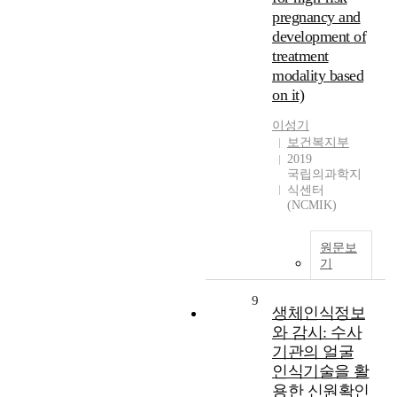
pregnancy and
development of
treatment
modality based
on it)
이성기
보건복지부
2019
국립의과학지
식센터
(NCMIK)
원문보
기
9
생체인식정보
와 감시: 수사
기관의 얼굴
인식기술을 활
용한 신원확인