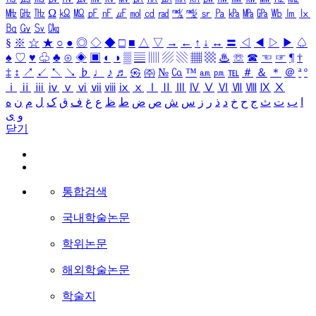
㎒
㎓
㎔
Ω
㏀
㏁
㎊
㎋
㎌
㏖
㏅
㎭
㎮
㎯
㏛
㎩
㎪
㎫
㎬
㏝
㏐
㏓
㏃
㏉
㏜
㏆
§
※
☆
★
○
●
◎
◇
◆
□
■
△
▽
→
←
↑
↓
↔
〓
◁
◀
▷
▶
♤
♠
♡
♥
♧
♣
⊙
◈
▣
◐
◑
▒
▤
▥
▨
▧
▦
▩
♨
☏
☎
☜
☞
¶
†
‡
↕
↗
↙
↖
↘
♭
♩
♪
♬
㉿
㈜
№
㏇
™
㏂
㏘
℡
＃
＆
＊
＠
ª
º
ⅰ
ⅱ
ⅲ
ⅳ
ⅴ
ⅵ
ⅶ
ⅷ
ⅸ
ⅹ
Ⅰ
Ⅱ
Ⅲ
Ⅳ
Ⅴ
Ⅵ
Ⅶ
Ⅷ
Ⅸ
Ⅹ
ا
ب
ت
ث
ج
ح
خ
د
ذ
ر
ز
س
ش
ص
ض
ط
ظ
ع
غ
ف
ق
ک
ل
م
ن
ه
و
ی
닫기
통합검색
국내학술논문
학위논문
해외학술논문
학술지