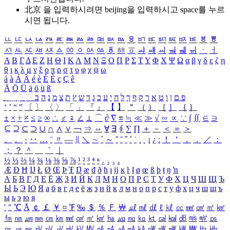
北京 을 입력하시려면
beijing
을 입력하시고 space를 누르
시면 됩니다.
ㅥ
ㅦ
ㅧ
ㅨ
ㅩ
ㅪ
ㅫ
ㅬ
ㅭ
ㅮ
ㅯ
ㅰ
ㅱ
ㅲ
ㅳ
ㅴ
ㅵ
ㅶ
ㅷ
ㅸ
ㅹ
ㅺ
ㅻ
ㅼ
ㅽ
ㅾ
ㅿ
ㆀ
ㆁ
ㆂ
ㆃ
ㆄ
ㆅ
ㆆ
ㆇ
ㆈ
ㆉ
ㆊ
ㆋ
ㆌ
ㆍ
ㆎ
Α
Β
Γ
Δ
Ε
Ζ
Η
Θ
Ι
Κ
Λ
Μ
Ν
Ξ
Ο
Π
Ρ
Σ
Τ
Υ
Φ
Χ
Ψ
Ω
α
β
γ
δ
ε
ζ
η
θ
ι
κ
λ
μ
ν
ξ
ο
π
ρ
σ
τ
υ
φ
χ
ψ
ω
á
à
Á
À
é
è
É
È
ç
Ç
ê
Ä
Ö
Ü
ä
ö
ü
ß
ְ
ֳ
ֲ
ֱ
ָ
ַ
ֵ
ֶ
ִ
ֹ
ּ
ֻ
ׂ
ׁ
ּ
ב
ה
נ
מ
צ
ת
ץ
ש
ד
ג
כ
ע
י
ח
ל
ך
ף
ק
ר
א
ט
ו
ן
ם
פ
‘
’
“
”
〔
〕
〈
〉
「
」
『
』
【
】
＂
（
）
［
］
｛
｝
±
×
÷
≠
≤
≥
∞
∴
♂
♀
∠
⊥
⌒
∂
∇
≡
≒
≪
≫
√
∽
∝
∵
∫
∬
∈
∋
⊆
⊇
⊂
⊃
∪
∩
∧
∨
￢
⇒
⇔
∀
∃
∮
∑
∏
＋
－
＜
＝
＞
、
。
·
‥
…
¨
〃
―
∥
＼
∼
´
～
ˇ
˘
˝
˚
˙
¸
˛
¡
¿
ː
！
＇
，
．
／
：
；
？
＾
＿
｀
｜
½
⅓
⅔
¼
¾
⅛
⅜
⅝
⅞
¹
²
³
⁴
ⁿ
₁
₂
₃
₄
Æ
Ð
Ħ
Ĳ
Ł
Ø
Œ
Þ
Ŧ
Ŋ
æ
đ
ð
ħ
ı
ĳ
ĸ
ŀ
ł
ø
œ
ß
þ
ŧ
ŋ
ŉ
А
Б
В
Г
Д
Е
Ё
Ж
З
И
Й
К
Л
М
Н
О
П
Р
С
Т
У
Ф
Х
Ц
Ч
Ш
Щ
Ъ
Ы
Ь
Э
Ю
Я
а
б
в
г
д
е
ё
ж
з
и
й
к
л
м
н
о
п
р
с
т
у
ф
х
ц
ч
ш
щ
ъ
ы
ь
э
ю
я
′
″
℃
Å
￠
￡
￥
¤
℉
‰
＄
％
Ｆ
￦
㎕
㎖
㎗
ℓ
㎘
㏄
㎣
㎤
㎥
㎦
㎙
㎚
㎛
㎜
㎝
㎞
㎟
㎠
㎡
㎢
㏊
㎍
㎎
㎏
㏏
㎈
㎉
㏈
㎧
㎨
㎰
㎱
㎲
㎳
㎴
㎵
㎶
㎷
㎸
㎹
㎀
㎁
㎂
㎃
㎄
㎺
㎻
㎽
㎾
㎿
㎐
㎑