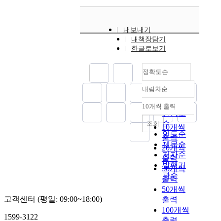
내보내기
내책장담기
한글로보기
정확도순
내림차순
정확도
순
10개씩 출력
내림차순
인기도
순
조회
10개씩
연도순
출력
제목순
20개씩
저자순
출력
발행기
30개씩
관순
출력
50개씩
고객센터 (평일: 09:00~18:00)
출력
100개씩
1599-3122
출력