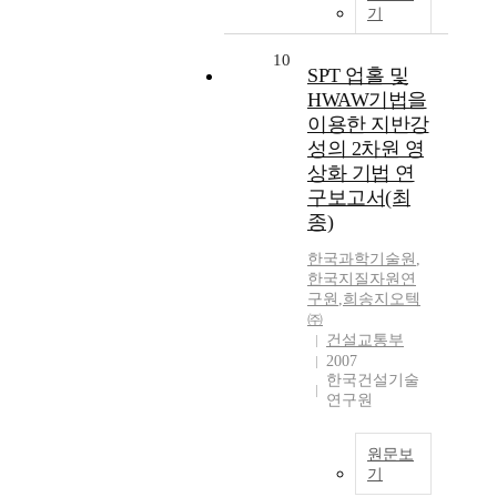
기
10
SPT 업홀 및
HWAW기법을
이용한 지반강
성의 2차원 영
상화 기법 연
구보고서(최
종)
한국과학기술원
,
한국지질자원연
구원
,
희송지오텍
㈜
건설교통부
2007
한국건설기술
연구원
원문보
기