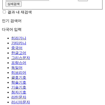
상세검색
결과 내 재검색
인기 검색어
다국어 입력
히라가나
가타카나
중국어
한글고어
그리스문자
프랑스어
독일어
히브리어
괄호기호
학술기호
기술기호
첨자기호
라틴문자
러시아문자