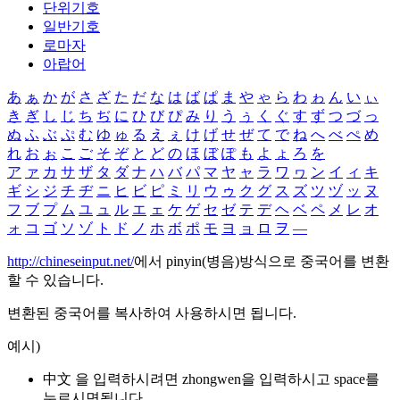
단위기호
일반기호
로마자
아랍어
あ
ぁ
か
が
さ
ざ
た
だ
な
は
ば
ぱ
ま
や
ゃ
ら
わ
ゎ
ん
い
ぃ
き
ぎ
し
じ
ち
ぢ
に
ひ
び
ぴ
み
り
う
ぅ
く
ぐ
す
ず
つ
づ
っ
ぬ
ふ
ぶ
ぷ
む
ゆ
ゅ
る
え
ぇ
け
げ
せ
ぜ
て
で
ね
へ
べ
ぺ
め
れ
お
ぉ
こ
ご
そ
ぞ
と
ど
の
ほ
ぼ
ぽ
も
よ
ょ
ろ
を
ア
ァ
カ
サ
ザ
タ
ダ
ナ
ハ
バ
パ
マ
ヤ
ャ
ラ
ワ
ヮ
ン
イ
ィ
キ
ギ
シ
ジ
チ
ヂ
ニ
ヒ
ビ
ピ
ミ
リ
ウ
ゥ
ク
グ
ス
ズ
ツ
ヅ
ッ
ヌ
フ
ブ
プ
ム
ユ
ュ
ル
エ
ェ
ケ
ゲ
セ
ゼ
テ
デ
ヘ
ベ
ペ
メ
レ
オ
ォ
コ
ゴ
ソ
ゾ
ト
ド
ノ
ホ
ボ
ポ
モ
ヨ
ョ
ロ
ヲ
―
http://chineseinput.net/
에서 pinyin(병음)방식으로 중국어를 변환
할 수 있습니다.
변환된 중국어를 복사하여 사용하시면 됩니다.
예시)
中文 을 입력하시려면
zhongwen
을 입력하시고 space를
누르시면됩니다.