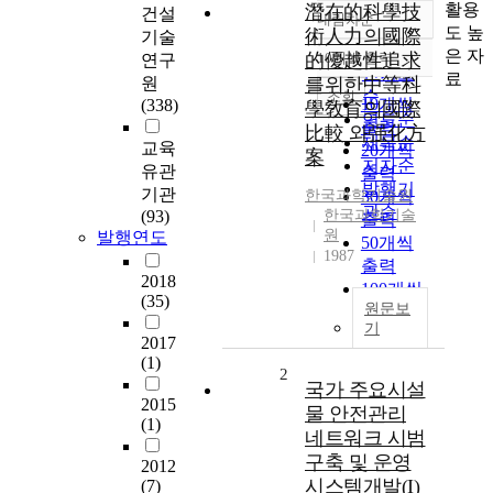
활용
潛在的科學技
건설
내림차순
정확도
도 높
術人力의國際
기술
순
은 자
的優越性追求
10개씩 출력
연구
내림차순
인기도
료
원
를위한中等科
순
조회
10개씩
(338)
學敎育의國際
연도순
출력
比較 와强化方
제목순
교육
20개씩
案
저자순
유관
출력
발행기
기관
한국과학기술원
30개씩
관순
(93)
한국과학기술
출력
원
발행연도
50개씩
1987
출력
2018
100개씩
(35)
원문보
출력
기
2017
(1)
2
국가 주요시설
2015
물 안전관리
(1)
네트워크 시범
구축 및 운영
2012
시스템개발(I)
(7)