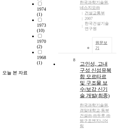
한국과학기술원
,
네스지오㈜
1974
건설교통부
(1)
2007
한국건설기술
1973
연구원
(10)
1970
원문보
(2)
기
1968
8
(1)
고인성, 고내
구성 신섬유복
오늘 본 자료
합 모르타르
및 구조물 보
수/보강 신기
술 개발(최종)
한국과학기술원
,
경일대학교
,
동부
건설㈜
,
㈜두루
,
㈜
범구조엔지니어
링