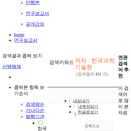
단행본
연구보고서
공개강의
home
연구보고서
검색결과 좁혀 보기
연관
저자 : 한국과학
검색키워드
검색
기술원
선택해제
어 추
(검색결과
431
건)
천
좁혀본 항목 보
이 검
기순서
색어
로 많
내보내기
검색량순
이 본
내책장담기
가나다순
한글로보기
자료
1
발행기관
정확도순
한국