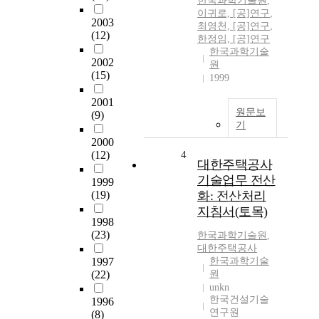
한국과학기술원
,
이귀로, [공]연구
,
2003
최영천, [공]연구
,
(12)
한정임, [공]연구
한국과학기술
2002
원
(15)
1999
2001
원문보
(9)
기
2000
(12)
4
대한주택공사
기술업무 전산
1999
(19)
화: 전산처리
지침서(토목)
1998
(23)
한국과학기술원
,
대한주택공사
1997
한국과학기술
(22)
원
unkn
한국건설기술
1996
연구원
(8)