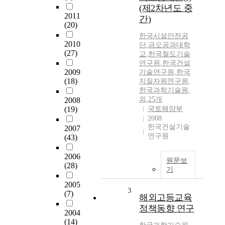
(제2차년도 중
2011
간)
(20)
한국시설안전공
2010
단
,
금오공과대학
(27)
교
,
한국철도기술
연구원
,
한국건설
2009
기술연구원
,
한국
(18)
지질자원연구원
,
한국과학기술원
,
외
,
25개
2008
(19)
국토해양부
2008
한국건설기술
2007
연구원
(43)
2006
원문보
(28)
기
2005
3
(7)
해외고등교육
정책동향 연구
2004
(14)