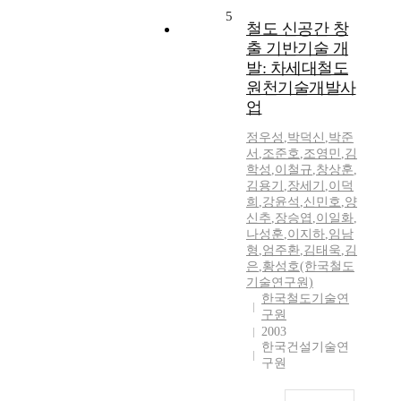
5
철도 신공간 창
출 기반기술 개
발: 차세대철도
원천기술개발사
업
정우성
,
박덕신
,
박준
서
,
조준호
,
조영민
,
김
학성
,
이철규
,
창상훈
,
김용기
,
장세기
,
이덕
희
,
강윤석
,
신민호
,
양
신추
,
장승엽
,
이일화
,
나성훈
,
이지하
,
임남
형
,
엄주환
,
김태욱
,
김
은
,
황성호(한국철도
기술연구원)
한국철도기술연
구원
2003
한국건설기술연
구원