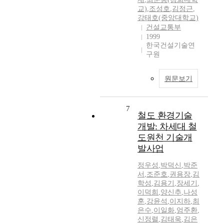
교)
,
조성호
,
김정근
,
강태호(중앙대학교)
건설교통부
1999
한국건설기술연
구원
원문보기
7
철도 환경기술
개발: 차세대 철
도원천 기술개
발사업
정우성
,
박덕신
,
박준
서
,
조준호
,
권용장
,
김
학성
,
김용기
,
장세기
,
이덕희
,
양신추
,
나성
훈
,
강윤석
,
이지하
,
최
은수
,
이일화
,
엄주환
,
신정렬
,
김태욱
,
김은