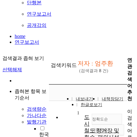
단행본
연구보고서
공개강의
home
연구보고서
검색결과 좁혀 보기
연
저자 : 엄주환
검색키워드
관
선택해제
(검색결과
8
건)
검
색
어
좁혀본 항목 보
추
기순서
천
내보내기
내책장담기
한글로보기
검색량순
이
1
가나다순
도
검
정확도순
발행기관
시
색
철도 정거장 및
내림차순
어
정확도
한국