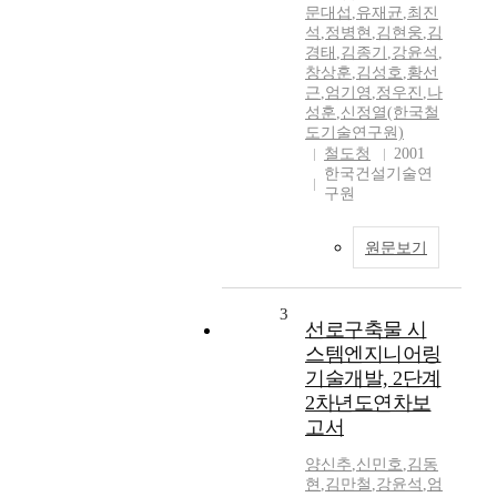
문대섭
,
유재균
,
최진
석
,
정병현
,
김현웅
,
김
경태
,
김종기
,
강윤석
,
창상훈
,
김성호
,
황선
근
,
엄기영
,
정우진
,
나
성훈
,
신정열(한국철
도기술연구원)
철도청
2001
한국건설기술연
구원
원문보기
3
선로구축물 시
스템엔지니어링
기술개발, 2단계
2차년도연차보
고서
양신추
,
신민호
,
김동
현
,
김만철
,
강윤석
,
엄