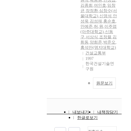
원석
,
곽종원
,
안상섭
,
김종희
,
여인호
,
임창
균
,
장정환
,
심창수(서
울대학교)
,
신영석
,
안
성욱
,
김성재
,
홍순호
,
안예준
,
허
,
원
,
이주엽
(아주대학교)
,
신동
구
,
서상식
,
조정렬
,
김
휘동
,
양희준
,
박준오
,
홍석만(명지대학교)
건설교통부
1997
한국건설기술연
구원
원문보기
내보내기
내책장담기
한글로보기