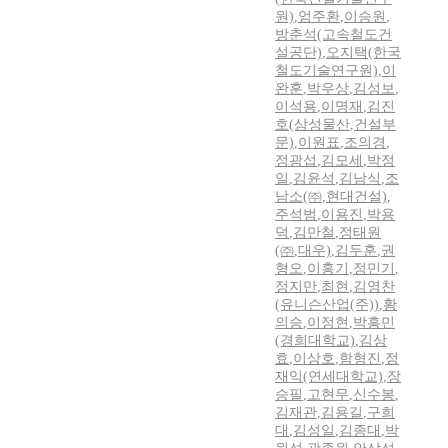
원)
,
엄주환
,
이승원
,
방춘석(고속철도건
설공단)
,
오지택(한국
철도기술연구원)
,
이
완훈
,
박우상
,
김성보
,
이석용
,
이명재
,
김진
호(삼성물산
,
건설부
문)
,
이원표
,
조의경
,
정광섭
,
김모세
,
박정
일
,
김윤석
,
김남식
,
조
남소(㈜
,
현대건설)
,
주석범
,
이용진
,
박용
덕
,
김만철
,
정태원
(㈜
,
대우)
,
김두훈
,
권
형오
,
이홍기
,
정민기
,
정지만
,
최현
,
김영찬
(유니슨산업(주))
,
황
의승
,
이정현
,
박흥민
(경희대학교)
,
김상
효
,
이상호
,
함형진
,
정
재익(연세대학교)
,
장
승필
,
고현무
,
신수봉
,
김재관
,
김용길
,
구희
대
,
김성일
,
김종대
,
박