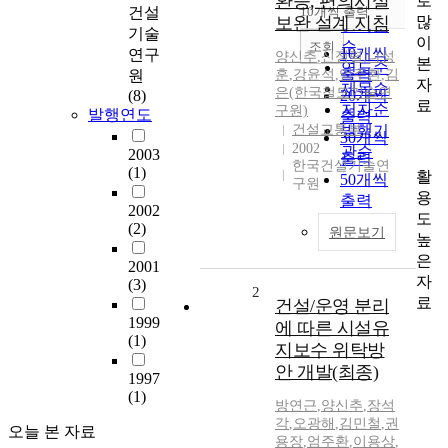
환승, 편의시설
로
순
건설
10개씩 출력
내림차순
많
보완 설계 지침
인기도
기술
이
순
조회
10개씩
연구
양신추
,
신정렬
,
나성
본
연도순
출력
원
훈
,
강윤석
,
엄주환
,
김
자
제목순
은(한국철도기술연
(8)
20개씩
료
저자순
구원)
발행연도
출력
건설교통부
발행기
30개씩
2002
관순
2003
출력
한국건설기술연
(1)
활
50개씩
구원
용
출력
2002
도
100개씩
(2)
원문보기
높
출력
은
2001
자
(3)
2
료
건설/운영 분리
1999
에 따른 시설유
(1)
지보수 위탁방
안 개발(최종)
1997
(1)
방연근
,
양신추
,
장석
각
,
오광해
,
김민철
,
권
오늘 본 자료
용장
,
엄주환
,
이용상
,