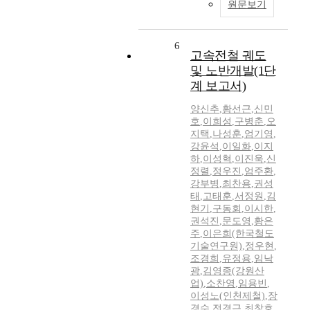
원문보기
6
고속전철 궤도
및 노반개발(1단
계 보고서)
양신추
,
황선근
,
신민
호
,
이희성
,
구병춘
,
오
지택
,
나성훈
,
엄기영
,
강윤석
,
이일화
,
이지
하
,
이성혁
,
이진욱
,
신
정렬
,
정우진
,
엄주환
,
강부병
,
최찬용
,
권성
태
,
고태훈
,
서정원
,
김
현기
,
구동회
,
이시한
,
권석진
,
문도영
,
황은
주
,
이은희(한국철도
기술연구원)
,
정우현
,
조경희
,
유정용
,
임낙
광
,
김영종(강원산
업)
,
소찬영
,
임용빈
,
이성노(인천제철)
,
장
경수
,
전경근
,
최창호
,