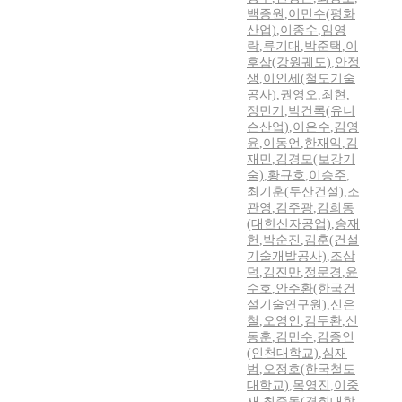
백종원
,
이민수(평화
산업)
,
이종수
,
임영
락
,
류기대
,
박준택
,
이
후삼(강원궤도)
,
안정
생
,
이인세(철도기술
공사)
,
권영오
,
최현
,
정민기
,
박건록(유니
슨산업)
,
이은수
,
김영
윤
,
이동언
,
한재익
,
김
재민
,
김경모(보강기
술)
,
황규호
,
이승주
,
최기훈(두산건설)
,
조
관영
,
김주광
,
김희동
(대한산자공업)
,
송재
헌
,
박순진
,
김훈(건설
기술개발공사)
,
조삼
덕
,
김진만
,
정문경
,
윤
수호
,
안주환(한국건
설기술연구원)
,
신은
철
,
오영인
,
김두환
,
신
동훈
,
김민수
,
김종인
(인천대학교)
,
심재
범
,
오정호(한국철도
대학교)
,
목영진
,
이중
재
,
최준동(경희대학