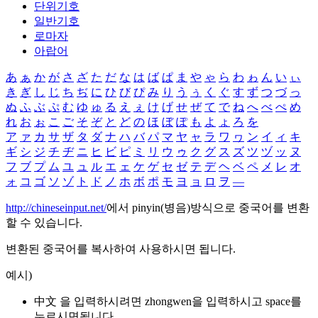
단위기호
일반기호
로마자
아랍어
あ
ぁ
か
が
さ
ざ
た
だ
な
は
ば
ぱ
ま
や
ゃ
ら
わ
ゎ
ん
い
ぃ
き
ぎ
し
じ
ち
ぢ
に
ひ
び
ぴ
み
り
う
ぅ
く
ぐ
す
ず
つ
づ
っ
ぬ
ふ
ぶ
ぷ
む
ゆ
ゅ
る
え
ぇ
け
げ
せ
ぜ
て
で
ね
へ
べ
ぺ
め
れ
お
ぉ
こ
ご
そ
ぞ
と
ど
の
ほ
ぼ
ぽ
も
よ
ょ
ろ
を
ア
ァ
カ
サ
ザ
タ
ダ
ナ
ハ
バ
パ
マ
ヤ
ャ
ラ
ワ
ヮ
ン
イ
ィ
キ
ギ
シ
ジ
チ
ヂ
ニ
ヒ
ビ
ピ
ミ
リ
ウ
ゥ
ク
グ
ス
ズ
ツ
ヅ
ッ
ヌ
フ
ブ
プ
ム
ユ
ュ
ル
エ
ェ
ケ
ゲ
セ
ゼ
テ
デ
ヘ
ベ
ペ
メ
レ
オ
ォ
コ
ゴ
ソ
ゾ
ト
ド
ノ
ホ
ボ
ポ
モ
ヨ
ョ
ロ
ヲ
―
http://chineseinput.net/
에서 pinyin(병음)방식으로 중국어를 변환
할 수 있습니다.
변환된 중국어를 복사하여 사용하시면 됩니다.
예시)
中文 을 입력하시려면
zhongwen
을 입력하시고 space를
누르시면됩니다.