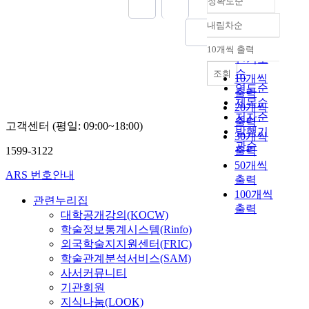
정확도순
내림차순
정확도
순
10개씩 출력
내림차순
인기도
순
조회
10개씩
연도순
출력
제목순
20개씩
저자순
출력
고객센터 (평일: 09:00~18:00)
발행기
30개씩
관순
1599-3122
출력
50개씩
ARS 번호안내
출력
100개씩
관련누리집
출력
대학공개강의(KOCW)
학술정보통계시스템(Rinfo)
외국학술지지원센터(FRIC)
학술관계분석서비스(SAM)
사서커뮤니티
기관회원
지식나눔(LOOK)