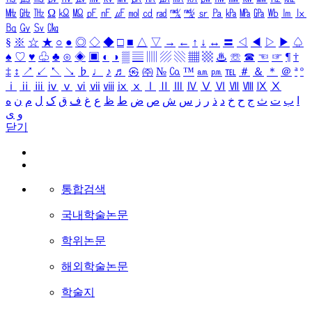
㎒
㎓
㎔
Ω
㏀
㏁
㎊
㎋
㎌
㏖
㏅
㎭
㎮
㎯
㏛
㎩
㎪
㎫
㎬
㏝
㏐
㏓
㏃
㏉
㏜
㏆
§
※
☆
★
○
●
◎
◇
◆
□
■
△
▽
→
←
↑
↓
↔
〓
◁
◀
▷
▶
♤
♠
♡
♥
♧
♣
⊙
◈
▣
◐
◑
▒
▤
▥
▨
▧
▦
▩
♨
☏
☎
☜
☞
¶
†
‡
↕
↗
↙
↖
↘
♭
♩
♪
♬
㉿
㈜
№
㏇
™
㏂
㏘
℡
＃
＆
＊
＠
ª
º
ⅰ
ⅱ
ⅲ
ⅳ
ⅴ
ⅵ
ⅶ
ⅷ
ⅸ
ⅹ
Ⅰ
Ⅱ
Ⅲ
Ⅳ
Ⅴ
Ⅵ
Ⅶ
Ⅷ
Ⅸ
Ⅹ
ا
ب
ت
ث
ج
ح
خ
د
ذ
ر
ز
س
ش
ص
ض
ط
ظ
ع
غ
ف
ق
ک
ل
م
ن
ه
و
ی
닫기
통합검색
국내학술논문
학위논문
해외학술논문
학술지