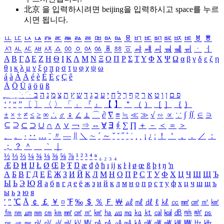
北京 을 입력하시려면
beijing
을 입력하시고 space를 누르
시면 됩니다.
ㅥ
ㅦ
ㅧ
ㅨ
ㅩ
ㅪ
ㅫ
ㅬ
ㅭ
ㅮ
ㅯ
ㅰ
ㅱ
ㅲ
ㅳ
ㅴ
ㅵ
ㅶ
ㅷ
ㅸ
ㅹ
ㅺ
ㅻ
ㅼ
ㅽ
ㅾ
ㅿ
ㆀ
ㆁ
ㆂ
ㆃ
ㆄ
ㆅ
ㆆ
ㆇ
ㆈ
ㆉ
ㆊ
ㆋ
ㆌ
ㆍ
ㆎ
Α
Β
Γ
Δ
Ε
Ζ
Η
Θ
Ι
Κ
Λ
Μ
Ν
Ξ
Ο
Π
Ρ
Σ
Τ
Υ
Φ
Χ
Ψ
Ω
α
β
γ
δ
ε
ζ
η
θ
ι
κ
λ
μ
ν
ξ
ο
π
ρ
σ
τ
υ
φ
χ
ψ
ω
á
à
Á
À
é
è
É
È
ç
Ç
ê
Ä
Ö
Ü
ä
ö
ü
ß
ְ
ֳ
ֲ
ֱ
ָ
ַ
ֵ
ֶ
ִ
ֹ
ּ
ֻ
ׂ
ׁ
ּ
ב
ה
נ
מ
צ
ת
ץ
ש
ד
ג
כ
ע
י
ח
ל
ך
ף
ק
ר
א
ט
ו
ן
ם
פ
‘
’
“
”
〔
〕
〈
〉
「
」
『
』
【
】
＂
（
）
［
］
｛
｝
±
×
÷
≠
≤
≥
∞
∴
♂
♀
∠
⊥
⌒
∂
∇
≡
≒
≪
≫
√
∽
∝
∵
∫
∬
∈
∋
⊆
⊇
⊂
⊃
∪
∩
∧
∨
￢
⇒
⇔
∀
∃
∮
∑
∏
＋
－
＜
＝
＞
、
。
·
‥
…
¨
〃
―
∥
＼
∼
´
～
ˇ
˘
˝
˚
˙
¸
˛
¡
¿
ː
！
＇
，
．
／
：
；
？
＾
＿
｀
｜
½
⅓
⅔
¼
¾
⅛
⅜
⅝
⅞
¹
²
³
⁴
ⁿ
₁
₂
₃
₄
Æ
Ð
Ħ
Ĳ
Ł
Ø
Œ
Þ
Ŧ
Ŋ
æ
đ
ð
ħ
ı
ĳ
ĸ
ŀ
ł
ø
œ
ß
þ
ŧ
ŋ
ŉ
А
Б
В
Г
Д
Е
Ё
Ж
З
И
Й
К
Л
М
Н
О
П
Р
С
Т
У
Ф
Х
Ц
Ч
Ш
Щ
Ъ
Ы
Ь
Э
Ю
Я
а
б
в
г
д
е
ё
ж
з
и
й
к
л
м
н
о
п
р
с
т
у
ф
х
ц
ч
ш
щ
ъ
ы
ь
э
ю
я
′
″
℃
Å
￠
￡
￥
¤
℉
‰
＄
％
Ｆ
￦
㎕
㎖
㎗
ℓ
㎘
㏄
㎣
㎤
㎥
㎦
㎙
㎚
㎛
㎜
㎝
㎞
㎟
㎠
㎡
㎢
㏊
㎍
㎎
㎏
㏏
㎈
㎉
㏈
㎧
㎨
㎰
㎱
㎲
㎳
㎴
㎵
㎶
㎷
㎸
㎹
㎀
㎁
㎂
㎃
㎄
㎺
㎻
㎽
㎾
㎿
㎐
㎑