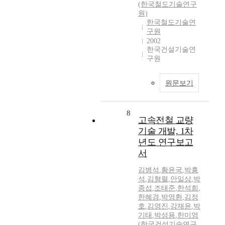
(한국철도기술연구
원)
한국철도기술연
구원
2002
한국건설기술연
구원
원문보기
8
고속전철 교량
기술 개발, 1차
년도 연구보고
서
김병석
,
황윤국
,
박홍
석
,
김형렬
,
안일상
,
박
종섭
,
조태준
,
한석희
,
한혜경
,
박영환
,
김정
호
,
김영진
,
강재윤
,
박
기태
,
박성용
,
한미영
(한국건설기술연구