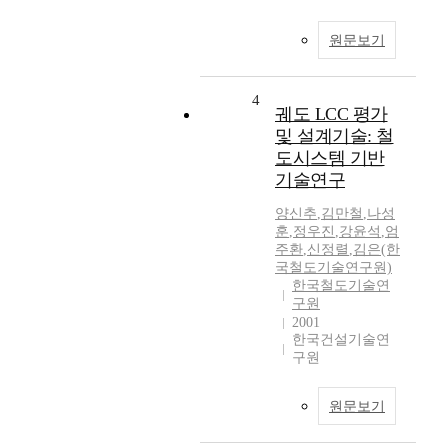
원문보기
4
궤도 LCC 평가
및 설계기술: 철
도시스템 기반
기술연구
양신추
,
김만철
,
나성
훈
,
정우진
,
강윤석
,
엄
주환
,
신정렬
,
김은(한
국철도기술연구원)
한국철도기술연
구원
2001
한국건설기술연
구원
원문보기