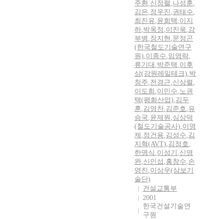
주환
,
신정렬
,
나성훈
,
김은
,
정우진
,
권태수
,
최진유
,
윤희택
,
이지
하
,
박옥정
,
이진욱
,
강
부병
,
장지현
,
문정곤
(한국철도기술연구
원)
,
이종수
,
임영락
,
류기대
,
박준택
,
이후
삼(강원레일테크)
,
박
창주
,
전경근
,
신상렬
,
이도희
,
이민수
,
노권
택(평화산업)
,
김두
훈
,
김영찬
,
김준호
,
유
승국
,
윤제원
,
심상덕
(철도기술공사)
,
이영
제
,
정건용
,
김성수
,
김
지혁(AVT)
,
김정호
,
한명식
,
이성기
,
신영
완
,
신인섭
,
홍창수
,
손
영진
,
이상우(삼보기
술단)
건설교통부
2001
한국건설기술연
구원