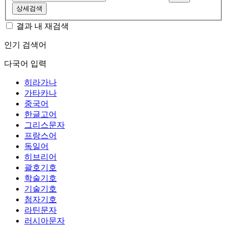
상세검색
결과 내 재검색
인기 검색어
다국어 입력
히라가나
가타카나
중국어
한글고어
그리스문자
프랑스어
독일어
히브리어
괄호기호
학술기호
기술기호
첨자기호
라틴문자
러시아문자