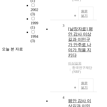
(1)
2002
원문
(3)
보기
1999
3
(1)
[낱장자료] 평
안 감사 이상
1994
길과 이민구
(3)
가 안주로 나
오늘 본 자료
아가 적을 지
키다
이상길외
한국연구재단
(NRF)
원문
보기
4
평안 감사 이
상길과 이민