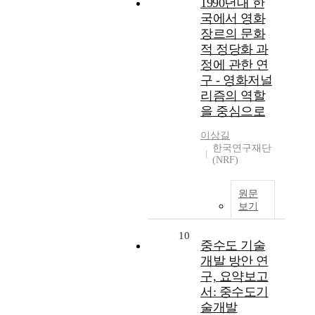
1990년대 한
국에서 영화
장르의 문화
적 정당화 과
정에 관한 연
구 - 영화저널
리즘의 역할
을 중심으로
이상길
한국연구재단
(NRF)
원문
보기
10
중수도 기술
개발 방안 연
구, 요약보고
서: 중수도기
술개발