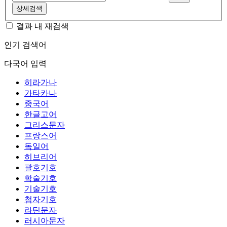
상세검색
결과 내 재검색
인기 검색어
다국어 입력
히라가나
가타카나
중국어
한글고어
그리스문자
프랑스어
독일어
히브리어
괄호기호
학술기호
기술기호
첨자기호
라틴문자
러시아문자