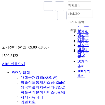
정확도순
내림차순
정확도
순
10개씩 출력
내림차순
인기도
순
조회
10개씩
연도순
출력
제목순
20개씩
저자순
출력
고객센터 (평일: 09:00~18:00)
발행기
30개씩
관순
1599-3122
출력
50개씩
ARS 번호안내
출력
100개씩
관련누리집
출력
대학공개강의(KOCW)
학술정보통계시스템(Rinfo)
외국학술지지원센터(FRIC)
학술관계분석서비스(SAM)
사서커뮤니티
기관회원