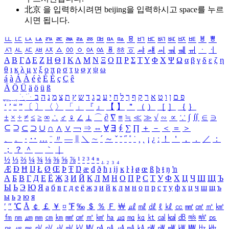
北京 을 입력하시려면
beijing
을 입력하시고 space를 누르
시면 됩니다.
ㅥ
ㅦ
ㅧ
ㅨ
ㅩ
ㅪ
ㅫ
ㅬ
ㅭ
ㅮ
ㅯ
ㅰ
ㅱ
ㅲ
ㅳ
ㅴ
ㅵ
ㅶ
ㅷ
ㅸ
ㅹ
ㅺ
ㅻ
ㅼ
ㅽ
ㅾ
ㅿ
ㆀ
ㆁ
ㆂ
ㆃ
ㆄ
ㆅ
ㆆ
ㆇ
ㆈ
ㆉ
ㆊ
ㆋ
ㆌ
ㆍ
ㆎ
Α
Β
Γ
Δ
Ε
Ζ
Η
Θ
Ι
Κ
Λ
Μ
Ν
Ξ
Ο
Π
Ρ
Σ
Τ
Υ
Φ
Χ
Ψ
Ω
α
β
γ
δ
ε
ζ
η
θ
ι
κ
λ
μ
ν
ξ
ο
π
ρ
σ
τ
υ
φ
χ
ψ
ω
á
à
Á
À
é
è
É
È
ç
Ç
ê
Ä
Ö
Ü
ä
ö
ü
ß
ְ
ֳ
ֲ
ֱ
ָ
ַ
ֵ
ֶ
ִ
ֹ
ּ
ֻ
ׂ
ׁ
ּ
ב
ה
נ
מ
צ
ת
ץ
ש
ד
ג
כ
ע
י
ח
ל
ך
ף
ק
ר
א
ט
ו
ן
ם
פ
‘
’
“
”
〔
〕
〈
〉
「
」
『
』
【
】
＂
（
）
［
］
｛
｝
±
×
÷
≠
≤
≥
∞
∴
♂
♀
∠
⊥
⌒
∂
∇
≡
≒
≪
≫
√
∽
∝
∵
∫
∬
∈
∋
⊆
⊇
⊂
⊃
∪
∩
∧
∨
￢
⇒
⇔
∀
∃
∮
∑
∏
＋
－
＜
＝
＞
、
。
·
‥
…
¨
〃
―
∥
＼
∼
´
～
ˇ
˘
˝
˚
˙
¸
˛
¡
¿
ː
！
＇
，
．
／
：
；
？
＾
＿
｀
｜
½
⅓
⅔
¼
¾
⅛
⅜
⅝
⅞
¹
²
³
⁴
ⁿ
₁
₂
₃
₄
Æ
Ð
Ħ
Ĳ
Ł
Ø
Œ
Þ
Ŧ
Ŋ
æ
đ
ð
ħ
ı
ĳ
ĸ
ŀ
ł
ø
œ
ß
þ
ŧ
ŋ
ŉ
А
Б
В
Г
Д
Е
Ё
Ж
З
И
Й
К
Л
М
Н
О
П
Р
С
Т
У
Ф
Х
Ц
Ч
Ш
Щ
Ъ
Ы
Ь
Э
Ю
Я
а
б
в
г
д
е
ё
ж
з
и
й
к
л
м
н
о
п
р
с
т
у
ф
х
ц
ч
ш
щ
ъ
ы
ь
э
ю
я
′
″
℃
Å
￠
￡
￥
¤
℉
‰
＄
％
Ｆ
￦
㎕
㎖
㎗
ℓ
㎘
㏄
㎣
㎤
㎥
㎦
㎙
㎚
㎛
㎜
㎝
㎞
㎟
㎠
㎡
㎢
㏊
㎍
㎎
㎏
㏏
㎈
㎉
㏈
㎧
㎨
㎰
㎱
㎲
㎳
㎴
㎵
㎶
㎷
㎸
㎹
㎀
㎁
㎂
㎃
㎄
㎺
㎻
㎽
㎾
㎿
㎐
㎑