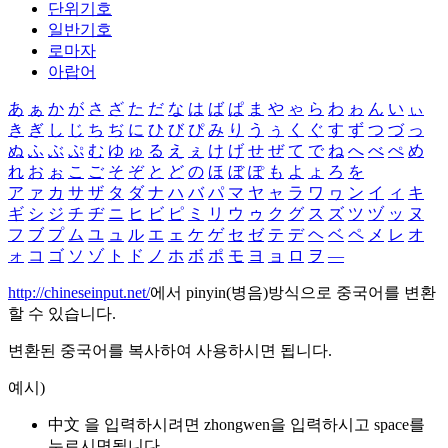
단위기호
일반기호
로마자
아랍어
あ
ぁ
か
が
さ
ざ
た
だ
な
は
ば
ぱ
ま
や
ゃ
ら
わ
ゎ
ん
い
ぃ
き
ぎ
し
じ
ち
ぢ
に
ひ
び
ぴ
み
り
う
ぅ
く
ぐ
す
ず
つ
づ
っ
ぬ
ふ
ぶ
ぷ
む
ゆ
ゅ
る
え
ぇ
け
げ
せ
ぜ
て
で
ね
へ
べ
ぺ
め
れ
お
ぉ
こ
ご
そ
ぞ
と
ど
の
ほ
ぼ
ぽ
も
よ
ょ
ろ
を
ア
ァ
カ
サ
ザ
タ
ダ
ナ
ハ
バ
パ
マ
ヤ
ャ
ラ
ワ
ヮ
ン
イ
ィ
キ
ギ
シ
ジ
チ
ヂ
ニ
ヒ
ビ
ピ
ミ
リ
ウ
ゥ
ク
グ
ス
ズ
ツ
ヅ
ッ
ヌ
フ
ブ
プ
ム
ユ
ュ
ル
エ
ェ
ケ
ゲ
セ
ゼ
テ
デ
ヘ
ベ
ペ
メ
レ
オ
ォ
コ
ゴ
ソ
ゾ
ト
ド
ノ
ホ
ボ
ポ
モ
ヨ
ョ
ロ
ヲ
―
http://chineseinput.net/
에서 pinyin(병음)방식으로 중국어를 변환
할 수 있습니다.
변환된 중국어를 복사하여 사용하시면 됩니다.
예시)
中文 을 입력하시려면
zhongwen
을 입력하시고 space를
누르시면됩니다.