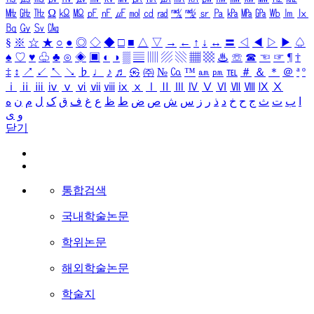
㎒
㎓
㎔
Ω
㏀
㏁
㎊
㎋
㎌
㏖
㏅
㎭
㎮
㎯
㏛
㎩
㎪
㎫
㎬
㏝
㏐
㏓
㏃
㏉
㏜
㏆
§
※
☆
★
○
●
◎
◇
◆
□
■
△
▽
→
←
↑
↓
↔
〓
◁
◀
▷
▶
♤
♠
♡
♥
♧
♣
⊙
◈
▣
◐
◑
▒
▤
▥
▨
▧
▦
▩
♨
☏
☎
☜
☞
¶
†
‡
↕
↗
↙
↖
↘
♭
♩
♪
♬
㉿
㈜
№
㏇
™
㏂
㏘
℡
＃
＆
＊
＠
ª
º
ⅰ
ⅱ
ⅲ
ⅳ
ⅴ
ⅵ
ⅶ
ⅷ
ⅸ
ⅹ
Ⅰ
Ⅱ
Ⅲ
Ⅳ
Ⅴ
Ⅵ
Ⅶ
Ⅷ
Ⅸ
Ⅹ
ا
ب
ت
ث
ج
ح
خ
د
ذ
ر
ز
س
ش
ص
ض
ط
ظ
ع
غ
ف
ق
ک
ل
م
ن
ه
و
ی
닫기
통합검색
국내학술논문
학위논문
해외학술논문
학술지