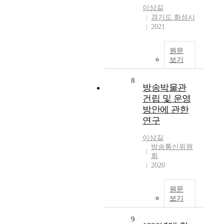
이상길
경기도 화성시
2021
원문
보기
8
방송박물관
건립 및 운영
방안에 관한
연구
이상길
방송통신위원
회
2020
원문
보기
9