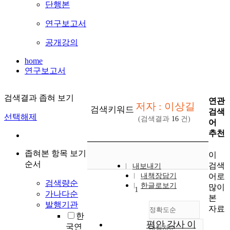
단행본
연구보고서
공개강의
home
연구보고서
검색결과 좁혀 보기
연관
저자 : 이상길
검색키워드
검색
선택해제
(검색결과
16
건)
어
추천
좁혀본 항목 보기
이
순서
검색
내보내기
어로
내책장담기
검색량순
한글로보기
많이
1
가나다순
본
발행기관
자료
정확도순
한
평안 감사 이
국연
내림차순