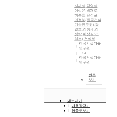
지재성
,
김영석
,
이상은
,
박재로
,
허순철
,
윤정로
,
이정혜(한국건설
기술연구원)
,
곽
결호
,
김창세
,
김
성탁
,
이상길(건
설부)
,
건설부
한국건설기술
연구원
1994
한국건설기술
연구원
원문
보기
내보내기
내책장담기
한글로보기