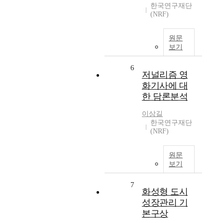
한국연구재단
(NRF)
원문
보기
6
저널리즘 영
화기사에 대
한 담론분석
이상길
한국연구재단
(NRF)
원문
보기
7
화성형 도시
성장관리 기
본구상