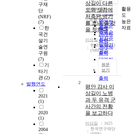
정확도
상길이 다른
구재
순
활용
도와 도감에
10개씩 출력
단
내림차순
인기도
도
저축된 병기
(NRF)
순
조회
높은
10개씩
(7)
를 보내 줄 것
연도순
자료
한
출력
을 청하다
제목순
국건
20개씩
저자순
이상길
1624
설기
출력
발행기
한국연구재단
술연
30개씩
(NRF)
관순
구원
출력
(7)
50개씩
기
원문
출력
보기
타기
100개씩
관
(2)
출력
2
발행연도
평안 감사 이
상길이 노병
2021
과 두 유격 군
(1)
사간의 전황
2020
을 보고하다
(1)
이상길
1625
한국연구재단
2004
(NRF)