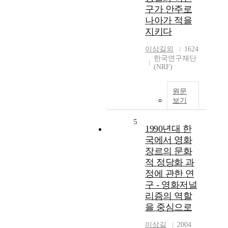
구가 안주로
나아가 적을
지키다
이상길외
1624
한국연구재단
(NRF)
원문
보기
5
1990년대 한
국에서 영화
장르의 문화
적 정당화 과
정에 관한 연
구 - 영화저널
리즘의 역할
을 중심으로
이상길
2004