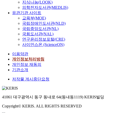
지식나눔(LOOK)
의학전자도서관(MEDLIS)
유관기관 사이트
교육부(MOE)
국립장애인도서관(NLD)
국립중앙도서관(NL)
국회도서관(NAL)
연구윤리정보포털(CRE)
사이언스온 (ScienceON)
이용약관
개인정보처리방침
개인정보 재동의
기관소개
저작물 게시중단요청
41061 대구광역시 동구 동내로 64(동내동1119) KERIS빌딩
Copyright© KERIS. ALL RIGHTS RESERVED