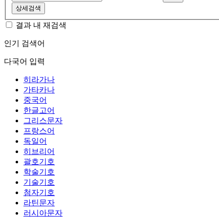
상세검색
결과 내 재검색
인기 검색어
다국어 입력
히라가나
가타카나
중국어
한글고어
그리스문자
프랑스어
독일어
히브리어
괄호기호
학술기호
기술기호
첨자기호
라틴문자
러시아문자