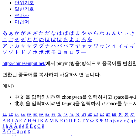
단위기호
일반기호
로마자
아랍어
あ
ぁ
か
が
さ
ざ
た
だ
な
は
ば
ぱ
ま
や
ゃ
ら
わ
ゎ
ん
い
ぃ
き
こ
ご
そ
ぞ
と
ど
の
ほ
ぼ
ぽ
も
よ
ょ
ろ
を
ア
ァ
カ
サ
ザ
タ
ダ
ナ
ハ
バ
パ
マ
ヤ
ャ
ラ
ワ
ヮ
ン
イ
ィ
キ
ギ
ソ
ゾ
ト
ド
ノ
ホ
ボ
ポ
モ
ヨ
ョ
ロ
ヲ
―
http://chineseinput.net/
에서 pinyin(병음)방식으로 중국어를 변환
변환된 중국어를 복사하여 사용하시면 됩니다.
예시)
中文 을 입력하시려면
zhongwen
을 입력하시고 space를
北京 을 입력하시려면
beijing
을 입력하시고 space를 누르
ㅥ
ㅦ
ㅧ
ㅨ
ㅩ
ㅪ
ㅫ
ㅬ
ㅭ
ㅮ
ㅯ
ㅰ
ㅱ
ㅲ
ㅳ
ㅴ
ㅵ
ㅶ
ㅷ
ㅸ
ㅹ
ㅺ
Α
Β
Γ
Δ
Ε
Ζ
Η
Θ
Ι
Κ
Λ
Μ
Ν
Ξ
Ο
Π
Ρ
Σ
Τ
Υ
Φ
Χ
Ψ
Ω
α
β
γ
δ
ε
ζ
η
á
à
Á
À
é
è
É
È
ç
Ç
ê
Ä
Ö
Ü
ä
ö
ü
ß