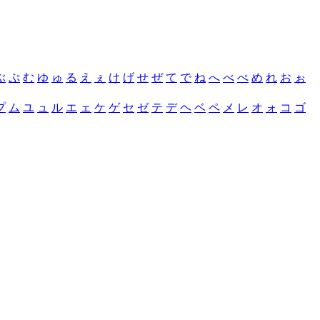
ぶ
ぷ
む
ゆ
ゅ
る
え
ぇ
け
げ
せ
ぜ
て
で
ね
へ
べ
ぺ
め
れ
お
ぉ
プ
ム
ユ
ュ
ル
エ
ェ
ケ
ゲ
セ
ゼ
テ
デ
ヘ
ベ
ペ
メ
レ
オ
ォ
コ
ゴ