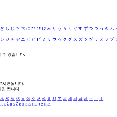
ぎ
し
じ
ち
ぢ
に
ひ
び
ぴ
み
り
う
ぅ
く
ぐ
す
ず
つ
づ
っ
ぬ
ふ
シ
ジ
チ
ヂ
ニ
ヒ
ビ
ピ
ミ
リ
ウ
ゥ
ク
グ
ス
ズ
ツ
ヅ
ッ
ヌ
フ
ブ
할 수 있습니다.
누르시면됩니다.
시면 됩니다.
ㅻ
ㅼ
ㅽ
ㅾ
ㅿ
ㆀ
ㆁ
ㆂ
ㆃ
ㆄ
ㆅ
ㆆ
ㆇ
ㆈ
ㆉ
ㆊ
ㆋ
ㆌ
ㆍ
ㆎ
θ
ι
κ
λ
μ
ν
ξ
ο
π
ρ
σ
τ
υ
φ
χ
ψ
ω