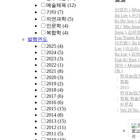
예술체육
(12)
이명진
(
Myu
기타
(7)
Jin
Lee
)
,
손기
자연과학
(5)
Ki Ho Son )
,
인문학
(4)
정 ( Min Jeon
복합학
(4)
Song )
,
김은영
Eun Young Ki
발행연도
이진희 (
Jin
H
2025
(4)
Lee
)
,
이소라 (
2024
(5)
Ra
Lee
)
,
김억
2023
(3)
Euk Ki Kim )
2022
(1)
명민 (
Myung
2021
(8)
Oh )
한국농업
2020
(3)
학회
2019
(2)
2013
2018
(4)
한국농업
2017
(6)
학회 학술
2016
(6)
논문집
2015
(15)
Vol.18 No.
2014
(8)
2013
(15)
2012
(11)
문
2011
(5)
2010
(10)