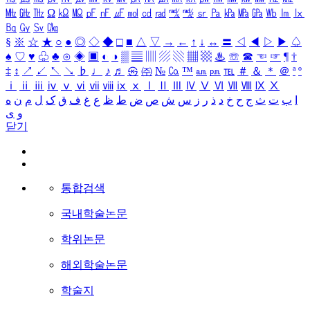
㎒
㎓
㎔
Ω
㏀
㏁
㎊
㎋
㎌
㏖
㏅
㎭
㎮
㎯
㏛
㎩
㎪
㎫
㎬
㏝
㏐
㏓
㏃
㏉
㏜
㏆
§
※
☆
★
○
●
◎
◇
◆
□
■
△
▽
→
←
↑
↓
↔
〓
◁
◀
▷
▶
♤
♠
♡
♥
♧
♣
⊙
◈
▣
◐
◑
▒
▤
▥
▨
▧
▦
▩
♨
☏
☎
☜
☞
¶
†
‡
↕
↗
↙
↖
↘
♭
♩
♪
♬
㉿
㈜
№
㏇
™
㏂
㏘
℡
＃
＆
＊
＠
ª
º
ⅰ
ⅱ
ⅲ
ⅳ
ⅴ
ⅵ
ⅶ
ⅷ
ⅸ
ⅹ
Ⅰ
Ⅱ
Ⅲ
Ⅳ
Ⅴ
Ⅵ
Ⅶ
Ⅷ
Ⅸ
Ⅹ
ا
ب
ت
ث
ج
ح
خ
د
ذ
ر
ز
س
ش
ص
ض
ط
ظ
ع
غ
ف
ق
ک
ل
م
ن
ه
و
ی
닫기
통합검색
국내학술논문
학위논문
해외학술논문
학술지