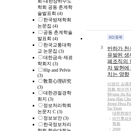
회·대한상하수도
학회 공동 춘계학
술발표회
(4)
한국방재학회
논문집
(4)
공동 춘계학술
발표회
(4)
한국교통대학
3
반하가 천
교 논문집
(3)
유발된 생
대한금속·재료
폐조직의 
학회지
(3)
자 발현에
Hip and Pelvis
치는 영향
(3)
敎育心理硏究
이명진
,
김종
(3)
정화
,
박수연
,
대한관절경학
Myung
-
Jin
,
Ki
회지
(3)
Jong-Han
,
Cho
Jeong-Hwa
,
Pa
정보처리학회
Su-Yeon
논문지 C
(3)
대한한방
정보보안
(3)
비인후피
학회
한국정보처리
2008
학회 학술대회논