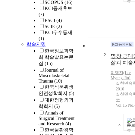
SCOPUS
(16)
KCI등재후보
(7)
ESCI
(4)
SCIE
(2)
KCI우수등재
(1)
학술지명
한국정보과학
2
명창 공대
회 학술발표논문
삶과 예술
집
(15)
Journal of
이명진
(
Lee
Musculoskeletal
Myung
-
Jin
)
Trauma
(10)
실천민속
한국식품위생
2010
안전성학회지
(5)
실천민속
대한정형외과
구
Vol.15 No.
학회지
(5)
Annals of
Surgical Treatment
and Research
(4)
문
한국물환경학