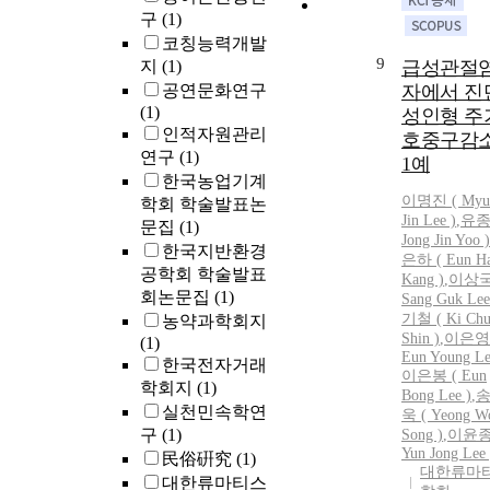
구
(1)
코칭능력개발
9
지
(1)
급성관절염
공연문화연구
자에서 진
(1)
성인형 주
인적자원관리
호중구감
연구
(1)
1예
한국농업기계
이명진
(
Myu
학회 학술발표논
Jin
Lee
)
,
유종
문집
(1)
Jong
Jin
Yoo )
한국지반환경
은하 ( Eun H
공학회 학술발표
Kang )
,
이상국
회논문집
(1)
Sang Guk
Lee
기철 ( Ki Chu
농약과학회지
Shin )
,
이은영 
(1)
Eun Young
Le
한국전자거래
이은봉 ( Eun
학회지
(1)
Bong
Lee
)
,
실천민속학연
욱 ( Yeong W
구
(1)
Song )
,
이윤종
Yun Jong
Lee
民俗硏究
(1)
대한류마
대한류마티스