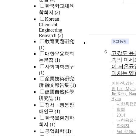
한국학교체육
학회지
(2)
Korean
Chemical
Engineering
Research
(2)
敎育問題硏究
(1)
6
고강도 용
대한무용학회
속의 미세
논문집
(1)
이 저온균
사회과학연구
(1)
미치는 영
産業技術硏究
이명진
,
강남
所 論文報告集
(1)
현
,
Lee
,
Myun
建國自然科學
Jin
,
Kang, Na
硏究誌
(1)
Hyun
대한용접
정서ㆍ행동장
학회
애연구
(1)
2014
한국물환경학
대한용접·
회지
(1)
학회지
공업화학
(1)
Vol.32 No.