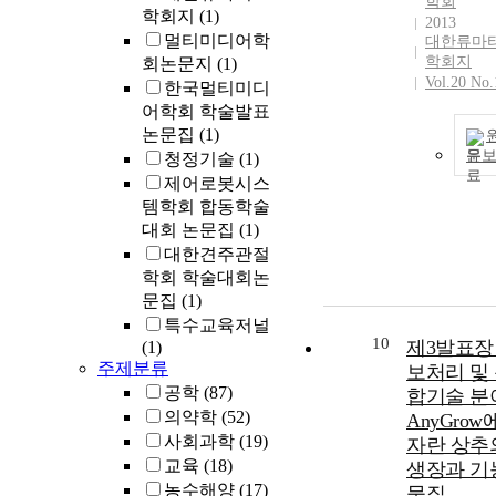
학회
학회지
(1)
2013
멀티미디어학
대한류마
학회지
회논문지
(1)
Vol.20 No.
한국멀티미디
어학회 학술발표
논문집
(1)
문
청정기술
(1)
제어로봇시스
템학회 합동학술
대회 논문집
(1)
대한견주관절
학회 학술대회논
문집
(1)
특수교육저널
10
제3발표장 
(1)
주제분류
보처리 및
공학
(87)
합기술 분야
의약학
(52)
AnyGrow
사회과학
(19)
자란 상추
교육
(18)
생장과 기
농수해양
(17)
물질