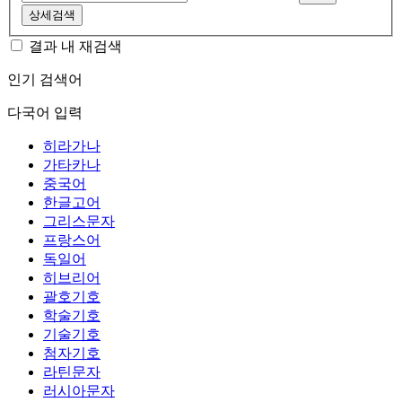
상세검색
결과 내 재검색
인기 검색어
다국어 입력
히라가나
가타카나
중국어
한글고어
그리스문자
프랑스어
독일어
히브리어
괄호기호
학술기호
기술기호
첨자기호
라틴문자
러시아문자