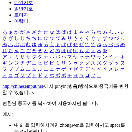
단위기호
일반기호
로마자
아랍어
あ
ぁ
か
が
さ
ざ
た
だ
な
は
ば
ぱ
ま
や
ゃ
ら
わ
ゎ
ん
い
ぃ
き
ぎ
し
じ
ち
ぢ
に
ひ
び
ぴ
み
り
う
ぅ
く
ぐ
す
ず
つ
づ
っ
ぬ
ふ
ぶ
ぷ
む
ゆ
ゅ
る
え
ぇ
け
げ
せ
ぜ
て
で
ね
へ
べ
ぺ
め
れ
お
ぉ
こ
ご
そ
ぞ
と
ど
の
ほ
ぼ
ぽ
も
よ
ょ
ろ
を
ア
ァ
カ
サ
ザ
タ
ダ
ナ
ハ
バ
パ
マ
ヤ
ャ
ラ
ワ
ヮ
ン
イ
ィ
キ
ギ
シ
ジ
チ
ヂ
ニ
ヒ
ビ
ピ
ミ
リ
ウ
ゥ
ク
グ
ス
ズ
ツ
ヅ
ッ
ヌ
フ
ブ
プ
ム
ユ
ュ
ル
エ
ェ
ケ
ゲ
セ
ゼ
テ
デ
ヘ
ベ
ペ
メ
レ
オ
ォ
コ
ゴ
ソ
ゾ
ト
ド
ノ
ホ
ボ
ポ
モ
ヨ
ョ
ロ
ヲ
―
http://chineseinput.net/
에서 pinyin(병음)방식으로 중국어를 변환
할 수 있습니다.
변환된 중국어를 복사하여 사용하시면 됩니다.
예시)
中文 을 입력하시려면
zhongwen
을 입력하시고 space를
누르시면됩니다.