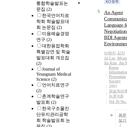
통합학술발표논
문집
(2)
5
An Agent
한국언어치료
Communica
학회 학술발표대
Language f
회 논문집
(2)
Negotiation
미용예술경영
BDI Agents
연구
(2)
Environmen
대한용접학회
특별강연 및 학술
이명진
,
김진
발표대회 개요집
상
,
Lee
,
Myun
(2)
Jin
,
Kim,
Jin
-
Korea
Journal of
Informatio
Yeungnam Medical
Processing
Science
(2)
Society
언어치료연구
2003
(2)
정보처리
춘계학술연구
논문지B
Vol.10 No.
발표회
(2)
한국구조물진
단유지관리공학
원문
회 학술발표회 논
보기
2
문집
(2)