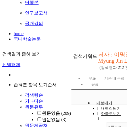
단행본
연구보고서
공개강의
home
국내학술논문
저자 : 이명
검색결과 좁혀 보기
검색키워드
Myung Jin L
선택해제
(검색결과
212
무료
기관 내 무료
좁혀본 항목 보기순서
유료
검색량순
가나다순
내보내기
원문유무
내책장담기
원문있음
(209)
한글로보기
1
원문없음
(3)
원문제공처