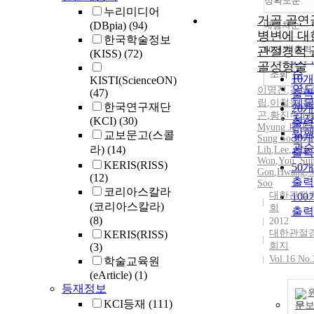
정확도순
누리미디어
거골 골연
(DBpia)
(94)
내림차순
정
병변에 대
한국학술정보
순
관절경적 
10개씩 출력
(KISS)
(72)
내림
인
골성형술
순
조회
10
KISTI(ScienceON)
연
이명진
,
김성
(47)
출력
립
,
이철원
제
,
유
한국연구재단
20
곤
,
황진수
,
Le
저
(KCI)
(30)
출력
Myung
Jin
,
Ki
발
교보문고(스콜
30
Sung Soo
,
Wan
관
라)
(14)
Lih
,
Lee
, Chul
출력
Won
,
You, Su
KERIS(RISS)
50
Gon
,
Hwang,
(12)
출력
Soo
코리아스칼라
대한관절
10
(코리아스칼라)
회
출력
(8)
2012
대한관절
KERIS(RISS)
회지
(3)
Vol.16 No.
학술교육원
(eArticle)
(1)
등재정보
KCI등재
(111)
문