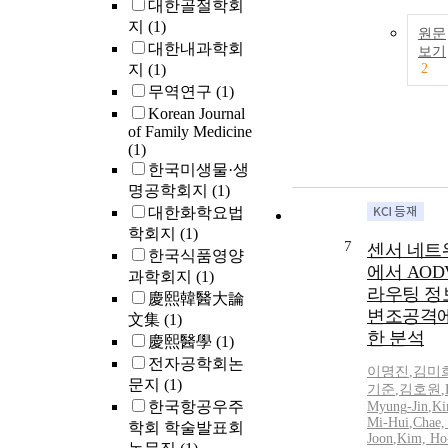
대한골절학회
지
(1)
원문
대한내과학회
보기
지
(1)
2
무역연구
(1)
Korean Journal
of Family Medicine
(1)
한국미생물·생
명공학회지
(1)
대한화학요법
학회지
(1)
7
센서 네트
한국식품영양
에서 AOD
과학회지
(1)
라우팅 정
慶熙韓醫大論
변조공격에
文集
(1)
한 분석
慶熙醫學
(1)
전자공학회논
이명진
,
김미
문지
(1)
기준
,
김호원
,
한국항공우주
Myung
-
Jin
,
Ki
Mi-Hui
,
Chae,
학회 학술발표회
Joon
,
Kim, Ho