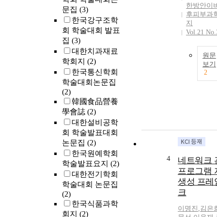
한방안이
문집
(3)
후피부과
한국강구조학
지
회 학술대회 발표
Vol.21 No.
집
(3)
대한치과재료
원문
학회지
(2)
보기
한국통신학회
2
학술대회논문집
(2)
韓國食品營養
學會誌
(2)
대한설비공학
회 학술발표대회
논문집
(2)
한국원예학회
4
네트워크 
학술발표요지
(2)
프로그램 
대한전기학회
생성 프레
학술대회 논문집
크
(2)
한국식품과학
이명진
,
김은
회지
(2)