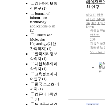
에이전트에
컴퓨터정보통
한 연구
신연구
(1)
Journal of
이명진
,
한현
information
관
,
Lee
,
Myun
technology
Jin
,
Han, Hyun
applications & m
Kwan
(1)
한국컴퓨
Clinical and
업학회
Molecular
2004
Hepatology(대한
컴퓨터産
育學會論
간학회지)
(1)
Vol.5 No.9
한국지리정보
학회지
(1)
대한척추외과
문
학회지
(1)
교육정보미디
어연구
(1)
한국 스포츠 리
서치
(1)
컴퓨터과학연
구
(1)
농어촌관광연