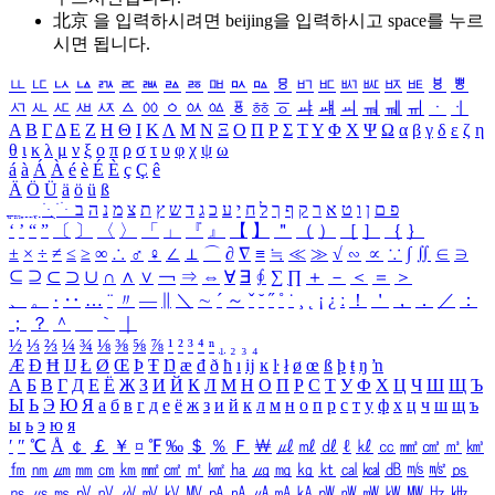
北京 을 입력하시려면
beijing
을 입력하시고 space를 누르
시면 됩니다.
ㅥ
ㅦ
ㅧ
ㅨ
ㅩ
ㅪ
ㅫ
ㅬ
ㅭ
ㅮ
ㅯ
ㅰ
ㅱ
ㅲ
ㅳ
ㅴ
ㅵ
ㅶ
ㅷ
ㅸ
ㅹ
ㅺ
ㅻ
ㅼ
ㅽ
ㅾ
ㅿ
ㆀ
ㆁ
ㆂ
ㆃ
ㆄ
ㆅ
ㆆ
ㆇ
ㆈ
ㆉ
ㆊ
ㆋ
ㆌ
ㆍ
ㆎ
Α
Β
Γ
Δ
Ε
Ζ
Η
Θ
Ι
Κ
Λ
Μ
Ν
Ξ
Ο
Π
Ρ
Σ
Τ
Υ
Φ
Χ
Ψ
Ω
α
β
γ
δ
ε
ζ
η
θ
ι
κ
λ
μ
ν
ξ
ο
π
ρ
σ
τ
υ
φ
χ
ψ
ω
á
à
Á
À
é
è
É
È
ç
Ç
ê
Ä
Ö
Ü
ä
ö
ü
ß
ְ
ֳ
ֲ
ֱ
ָ
ַ
ֵ
ֶ
ִ
ֹ
ּ
ֻ
ׂ
ׁ
ּ
ב
ה
נ
מ
צ
ת
ץ
ש
ד
ג
כ
ע
י
ח
ל
ך
ף
ק
ר
א
ט
ו
ן
ם
פ
‘
’
“
”
〔
〕
〈
〉
「
」
『
』
【
】
＂
（
）
［
］
｛
｝
±
×
÷
≠
≤
≥
∞
∴
♂
♀
∠
⊥
⌒
∂
∇
≡
≒
≪
≫
√
∽
∝
∵
∫
∬
∈
∋
⊆
⊇
⊂
⊃
∪
∩
∧
∨
￢
⇒
⇔
∀
∃
∮
∑
∏
＋
－
＜
＝
＞
、
。
·
‥
…
¨
〃
―
∥
＼
∼
´
～
ˇ
˘
˝
˚
˙
¸
˛
¡
¿
ː
！
＇
，
．
／
：
；
？
＾
＿
｀
｜
½
⅓
⅔
¼
¾
⅛
⅜
⅝
⅞
¹
²
³
⁴
ⁿ
₁
₂
₃
₄
Æ
Ð
Ħ
Ĳ
Ł
Ø
Œ
Þ
Ŧ
Ŋ
æ
đ
ð
ħ
ı
ĳ
ĸ
ŀ
ł
ø
œ
ß
þ
ŧ
ŋ
ŉ
А
Б
В
Г
Д
Е
Ё
Ж
З
И
Й
К
Л
М
Н
О
П
Р
С
Т
У
Ф
Х
Ц
Ч
Ш
Щ
Ъ
Ы
Ь
Э
Ю
Я
а
б
в
г
д
е
ё
ж
з
и
й
к
л
м
н
о
п
р
с
т
у
ф
х
ц
ч
ш
щ
ъ
ы
ь
э
ю
я
′
″
℃
Å
￠
￡
￥
¤
℉
‰
＄
％
Ｆ
￦
㎕
㎖
㎗
ℓ
㎘
㏄
㎣
㎤
㎥
㎦
㎙
㎚
㎛
㎜
㎝
㎞
㎟
㎠
㎡
㎢
㏊
㎍
㎎
㎏
㏏
㎈
㎉
㏈
㎧
㎨
㎰
㎱
㎲
㎳
㎴
㎵
㎶
㎷
㎸
㎹
㎀
㎁
㎂
㎃
㎄
㎺
㎻
㎽
㎾
㎿
㎐
㎑