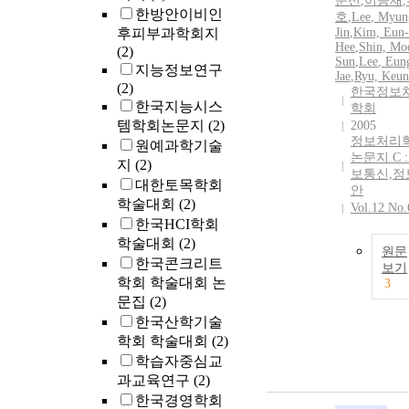
문선
,
이응재
,
한방안이비인
호
,
Lee
,
Myun
후피부과학회지
Jin
,
Kim, Eun-
Hee
,
Shin, Mo
(2)
Sun
,
Lee
, Eun
지능정보연구
Jae
,
Ryu, Keu
(2)
한국정보
한국지능시스
학회
템학회논문지
(2)
2005
정보처리
원예과학기술
논문지 C :
지
(2)
보통신,정
대한토목학회
안
학술대회
(2)
Vol.12 No.
한국HCI학회
학술대회
(2)
원문
한국콘크리트
보기
학회 학술대회 논
3
문집
(2)
한국산학기술
학회 학술대회
(2)
학습자중심교
과교육연구
(2)
한국경영학회