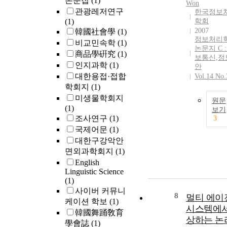
논문집
(1)
Won
관광레저연구
한국정보
(1)
학회
2007
韓國社會學
(1)
정보처리
비교민속학
(1)
논문지 C :
商品學硏究
(1)
보통신,정
인지과학
(1)
안
대한용접·접합
Vol.14 No.
학회지
(1)
미생물학회지
원문
(1)
보기
조사연구
(1)
3
국제어문
(1)
대한구강악안
면외과학회지
(1)
English
Linguistic Science
(1)
사이버 커뮤니
8
멀티 에이
케이션 학보
(1)
시스템에서
韓國舞踊敎育
상하는 논
學會誌
(1)