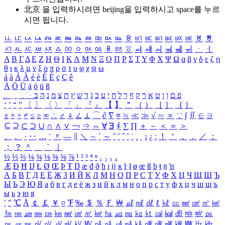
北京 을 입력하시려면
beijing
을 입력하시고 space를 누르
시면 됩니다.
ㅥ
ㅦ
ㅧ
ㅨ
ㅩ
ㅪ
ㅫ
ㅬ
ㅭ
ㅮ
ㅯ
ㅰ
ㅱ
ㅲ
ㅳ
ㅴ
ㅵ
ㅶ
ㅷ
ㅸ
ㅹ
ㅺ
ㅻ
ㅼ
ㅽ
ㅾ
ㅿ
ㆀ
ㆁ
ㆂ
ㆃ
ㆄ
ㆅ
ㆆ
ㆇ
ㆈ
ㆉ
ㆊ
ㆋ
ㆌ
ㆍ
ㆎ
Α
Β
Γ
Δ
Ε
Ζ
Η
Θ
Ι
Κ
Λ
Μ
Ν
Ξ
Ο
Π
Ρ
Σ
Τ
Υ
Φ
Χ
Ψ
Ω
α
β
γ
δ
ε
ζ
η
θ
ι
κ
λ
μ
ν
ξ
ο
π
ρ
σ
τ
υ
φ
χ
ψ
ω
á
à
Á
À
é
è
É
È
ç
Ç
ê
Ä
Ö
Ü
ä
ö
ü
ß
ְ
ֳ
ֲ
ֱ
ָ
ַ
ֵ
ֶ
ִ
ֹ
ּ
ֻ
ׂ
ׁ
ּ
ב
ה
נ
מ
צ
ת
ץ
ש
ד
ג
כ
ע
י
ח
ל
ך
ף
ק
ר
א
ט
ו
ן
ם
פ
‘
’
“
”
〔
〕
〈
〉
「
」
『
』
【
】
＂
（
）
［
］
｛
｝
±
×
÷
≠
≤
≥
∞
∴
♂
♀
∠
⊥
⌒
∂
∇
≡
≒
≪
≫
√
∽
∝
∵
∫
∬
∈
∋
⊆
⊇
⊂
⊃
∪
∩
∧
∨
￢
⇒
⇔
∀
∃
∮
∑
∏
＋
－
＜
＝
＞
、
。
·
‥
…
¨
〃
―
∥
＼
∼
´
～
ˇ
˘
˝
˚
˙
¸
˛
¡
¿
ː
！
＇
，
．
／
：
；
？
＾
＿
｀
｜
½
⅓
⅔
¼
¾
⅛
⅜
⅝
⅞
¹
²
³
⁴
ⁿ
₁
₂
₃
₄
Æ
Ð
Ħ
Ĳ
Ł
Ø
Œ
Þ
Ŧ
Ŋ
æ
đ
ð
ħ
ı
ĳ
ĸ
ŀ
ł
ø
œ
ß
þ
ŧ
ŋ
ŉ
А
Б
В
Г
Д
Е
Ё
Ж
З
И
Й
К
Л
М
Н
О
П
Р
С
Т
У
Ф
Х
Ц
Ч
Ш
Щ
Ъ
Ы
Ь
Э
Ю
Я
а
б
в
г
д
е
ё
ж
з
и
й
к
л
м
н
о
п
р
с
т
у
ф
х
ц
ч
ш
щ
ъ
ы
ь
э
ю
я
′
″
℃
Å
￠
￡
￥
¤
℉
‰
＄
％
Ｆ
￦
㎕
㎖
㎗
ℓ
㎘
㏄
㎣
㎤
㎥
㎦
㎙
㎚
㎛
㎜
㎝
㎞
㎟
㎠
㎡
㎢
㏊
㎍
㎎
㎏
㏏
㎈
㎉
㏈
㎧
㎨
㎰
㎱
㎲
㎳
㎴
㎵
㎶
㎷
㎸
㎹
㎀
㎁
㎂
㎃
㎄
㎺
㎻
㎽
㎾
㎿
㎐
㎑