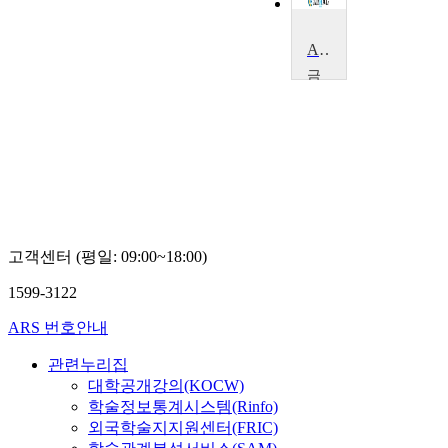
ANSYS로 기계공학 섭렵하기
금
오
공
과
대
학
교
오
충
석
고객센터 (평일: 09:00~18:00)
1599-3122
ARS 번호안내
관련누리집
대학공개강의(KOCW)
학술정보통계시스템(Rinfo)
외국학술지지원센터(FRIC)