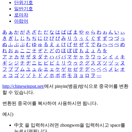
단위기호
일반기호
로마자
아랍어
あ
ぁ
か
が
さ
ざ
た
だ
な
は
ば
ぱ
ま
や
ゃ
ら
わ
ゎ
ん
い
ぃ
き
ぎ
し
じ
ち
ぢ
に
ひ
び
ぴ
み
り
う
ぅ
く
ぐ
す
ず
つ
づ
っ
ぬ
ふ
ぶ
ぷ
む
ゆ
ゅ
る
え
ぇ
け
げ
せ
ぜ
て
で
ね
へ
べ
ぺ
め
れ
お
ぉ
こ
ご
そ
ぞ
と
ど
の
ほ
ぼ
ぽ
も
よ
ょ
ろ
を
ア
ァ
カ
サ
ザ
タ
ダ
ナ
ハ
バ
パ
マ
ヤ
ャ
ラ
ワ
ヮ
ン
イ
ィ
キ
ギ
シ
ジ
チ
ヂ
ニ
ヒ
ビ
ピ
ミ
リ
ウ
ゥ
ク
グ
ス
ズ
ツ
ヅ
ッ
ヌ
フ
ブ
プ
ム
ユ
ュ
ル
エ
ェ
ケ
ゲ
セ
ゼ
テ
デ
ヘ
ベ
ペ
メ
レ
オ
ォ
コ
ゴ
ソ
ゾ
ト
ド
ノ
ホ
ボ
ポ
モ
ヨ
ョ
ロ
ヲ
―
http://chineseinput.net/
에서 pinyin(병음)방식으로 중국어를 변환
할 수 있습니다.
변환된 중국어를 복사하여 사용하시면 됩니다.
예시)
中文 을 입력하시려면
zhongwen
을 입력하시고 space를
누르시면됩니다.