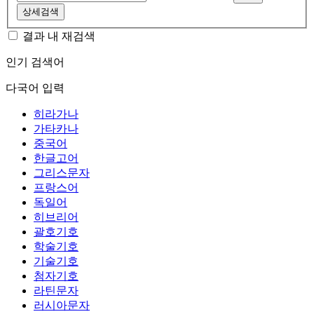
상세검색
결과 내 재검색
인기 검색어
다국어 입력
히라가나
가타카나
중국어
한글고어
그리스문자
프랑스어
독일어
히브리어
괄호기호
학술기호
기술기호
첨자기호
라틴문자
러시아문자