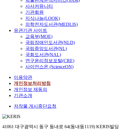
학술관계분석서비스(SAM)
사서커뮤니티
기관회원
지식나눔(LOOK)
의학전자도서관(MEDLIS)
유관기관 사이트
교육부(MOE)
국립장애인도서관(NLD)
국립중앙도서관(NL)
국회도서관(NAL)
연구윤리정보포털(CRE)
사이언스온 (ScienceON)
이용약관
개인정보처리방침
개인정보 재동의
기관소개
저작물 게시중단요청
41061 대구광역시 동구 동내로 64(동내동1119) KERIS빌딩