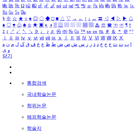
㎒
㎓
㎔
Ω
㏀
㏁
㎊
㎋
㎌
㏖
㏅
㎭
㎮
㎯
㏛
㎩
㎪
㎫
㎬
㏝
㏐
㏓
㏃
㏉
㏜
㏆
§
※
☆
★
○
●
◎
◇
◆
□
■
△
▽
→
←
↑
↓
↔
〓
◁
◀
▷
▶
♤
♠
♡
♥
♧
♣
⊙
◈
▣
◐
◑
▒
▤
▥
▨
▧
▦
▩
♨
☏
☎
☜
☞
¶
†
‡
↕
↗
↙
↖
↘
♭
♩
♪
♬
㉿
㈜
№
㏇
™
㏂
㏘
℡
＃
＆
＊
＠
ª
º
ⅰ
ⅱ
ⅲ
ⅳ
ⅴ
ⅵ
ⅶ
ⅷ
ⅸ
ⅹ
Ⅰ
Ⅱ
Ⅲ
Ⅳ
Ⅴ
Ⅵ
Ⅶ
Ⅷ
Ⅸ
Ⅹ
ا
ب
ت
ث
ج
ح
خ
د
ذ
ر
ز
س
ش
ص
ض
ط
ظ
ع
غ
ف
ق
ک
ل
م
ن
ه
و
ی
닫기
통합검색
국내학술논문
학위논문
해외학술논문
학술지