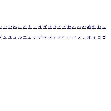
ぶ
ぷ
む
ゆ
ゅ
る
え
ぇ
け
げ
せ
ぜ
て
で
ね
へ
べ
ぺ
め
れ
お
ぉ
プ
ム
ユ
ュ
ル
エ
ェ
ケ
ゲ
セ
ゼ
テ
デ
ヘ
ベ
ペ
メ
レ
オ
ォ
コ
ゴ