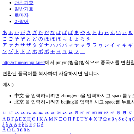
단위기호
일반기호
로마자
아랍어
あ
ぁ
か
が
さ
ざ
た
だ
な
は
ば
ぱ
ま
や
ゃ
ら
わ
ゎ
ん
い
ぃ
き
こ
ご
そ
ぞ
と
ど
の
ほ
ぼ
ぽ
も
よ
ょ
ろ
を
ア
ァ
カ
サ
ザ
タ
ダ
ナ
ハ
バ
パ
マ
ヤ
ャ
ラ
ワ
ヮ
ン
イ
ィ
キ
ギ
ソ
ゾ
ト
ド
ノ
ホ
ボ
ポ
モ
ヨ
ョ
ロ
ヲ
―
http://chineseinput.net/
에서 pinyin(병음)방식으로 중국어를 변환
변환된 중국어를 복사하여 사용하시면 됩니다.
예시)
中文 을 입력하시려면
zhongwen
을 입력하시고 space를
北京 을 입력하시려면
beijing
을 입력하시고 space를 누르
ㅥ
ㅦ
ㅧ
ㅨ
ㅩ
ㅪ
ㅫ
ㅬ
ㅭ
ㅮ
ㅯ
ㅰ
ㅱ
ㅲ
ㅳ
ㅴ
ㅵ
ㅶ
ㅷ
ㅸ
ㅹ
ㅺ
Α
Β
Γ
Δ
Ε
Ζ
Η
Θ
Ι
Κ
Λ
Μ
Ν
Ξ
Ο
Π
Ρ
Σ
Τ
Υ
Φ
Χ
Ψ
Ω
α
β
γ
δ
ε
ζ
η
á
à
Á
À
é
è
É
È
ç
Ç
ê
Ä
Ö
Ü
ä
ö
ü
ß