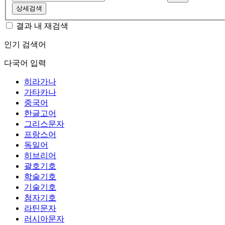
상세검색
결과 내 재검색
인기 검색어
다국어 입력
히라가나
가타카나
중국어
한글고어
그리스문자
프랑스어
독일어
히브리어
괄호기호
학술기호
기술기호
첨자기호
라틴문자
러시아문자