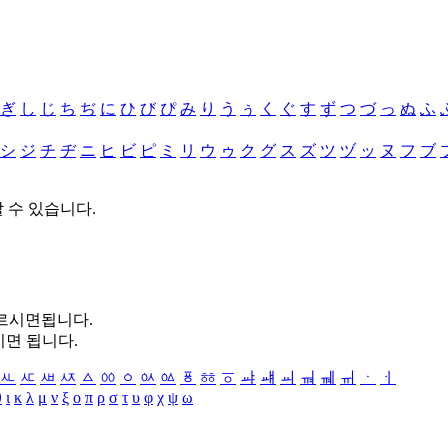
ぎ
し
じ
ち
ぢ
に
ひ
び
ぴ
み
り
う
ぅ
く
ぐ
す
ず
つ
づ
っ
ぬ
ふ
シ
ジ
チ
ヂ
ニ
ヒ
ビ
ピ
ミ
リ
ウ
ゥ
ク
グ
ス
ズ
ツ
ヅ
ッ
ヌ
フ
ブ
할 수 있습니다.
누르시면됩니다.
시면 됩니다.
ㅻ
ㅼ
ㅽ
ㅾ
ㅿ
ㆀ
ㆁ
ㆂ
ㆃ
ㆄ
ㆅ
ㆆ
ㆇ
ㆈ
ㆉ
ㆊ
ㆋ
ㆌ
ㆍ
ㆎ
θ
ι
κ
λ
μ
ν
ξ
ο
π
ρ
σ
τ
υ
φ
χ
ψ
ω