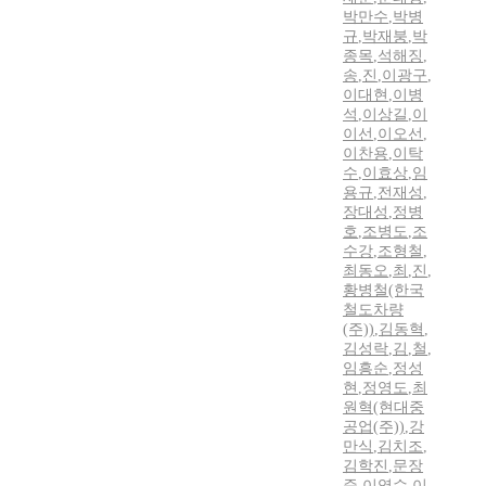
박만수
,
박병
규
,
박재붕
,
박
종목
,
석해징
,
송
,
진
,
이광구
,
이대현
,
이병
석
,
이상길
,
이
이선
,
이오선
,
이찬용
,
이탁
수
,
이효상
,
임
용규
,
전재성
,
장대성
,
정병
호
,
조병도
,
조
수강
,
조형철
,
최동오
,
최
,
진
,
황병철(한국
철도차량
(주))
,
김동혁
,
김성락
,
김
,
철
,
임흥순
,
정성
현
,
정영도
,
최
원혁(현대중
공업(주))
,
강
만식
,
김치조
,
김학진
,
문장
준
,
이영수
,
이