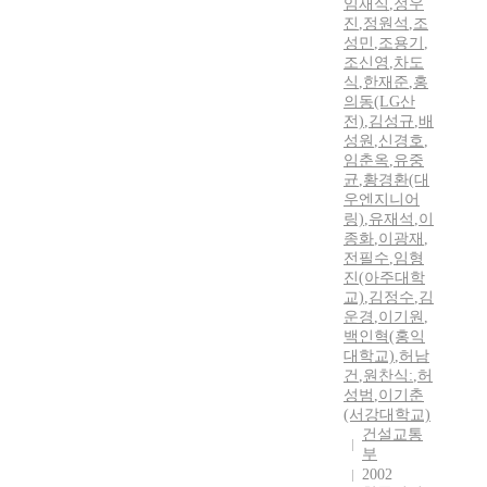
임재식
,
정우
진
,
정원석
,
조
성민
,
조용기
,
조신영
,
차도
식
,
한재준
,
홍
의동(LG산
전)
,
김성규
,
배
성원
,
신경호
,
임춘옥
,
유중
균
,
황경환(대
우엔지니어
링)
,
유재석
,
이
종화
,
이광재
,
전필수
,
임형
진(아주대학
교)
,
김정수
,
김
운경
,
이기원
,
백인혁(홍익
대학교)
,
허남
건
,
원찬식:
,
허
성범
,
이기춘
(서강대학교)
건설교통
부
2002