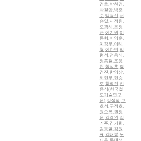
경호
,
박찬경
,
박철암
,
박춘
수
,
백광선
,
서
승일
,
서정원
,
오광해
,
온정
근
,
이기원
,
이
동형
,
이영훈
,
이장무
,
이태
형
,
이한민
,
임
형석
,
전응식
,
정흥철
,
조용
현
,
창상훈
,
최
경진
,
함영삼
,
허현무
,
현승
호
,
황영진
,
전
응식(한국철
도기술연구
원)
,
강석택
,
고
호성
,
구정호
,
권오복
,
권정
원
,
김경완
,
김
기주
,
김기회
,
김동열
,
김원
표
,
김태봉
,
노
재훈
,
문태성
,