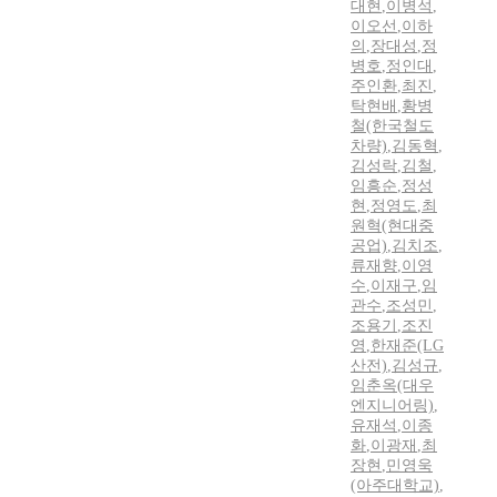
대현
,
이병석
,
이오선
,
이하
의
,
장대성
,
정
병호
,
정인대
,
주인환
,
최진
,
탁현배
,
황병
철(한국철도
차량)
,
김동혁
,
김성락
,
김철
,
임흥순
,
정성
현
,
정영도
,
최
원혁(현대중
공업)
,
김치조
,
류재향
,
이영
수
,
이재구
,
임
관수
,
조성민
,
조용기
,
조진
영
,
한재준(LG
산전)
,
김성규
,
임춘옥(대우
엔지니어링)
,
유재석
,
이종
화
,
이광재
,
최
장현
,
민영욱
(아주대학교)
,