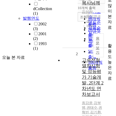
로
정확도
목사님께
많
순
10개씩 출력
dCollection
내림차순
이
인기도
김성락
(1)
본
목민연구
순
조회
발행연도
10개씩
소
자
연도순
2002
출력
1993
료
제목순
(3)
20개씩
저자순
2001
출력
(2)
발행기
원
30개씩
문
1993
관순
활
출력
보
(1)
용
50개씩
기
2
도
출력
오늘 본 자료
고속전철
높
100개씩
열차시험
은
출력
및 성능평
자
가 기술개
료
발, 2단계 2
차년도 연
차보고서
최강윤
,
강부
병
,
권태수
,
권
혁빈
,
김기환
,