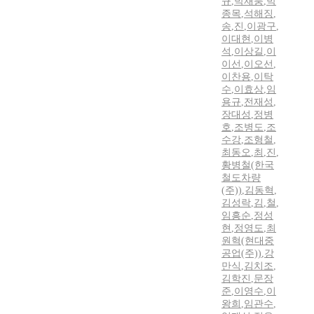
규
,
박재붕
,
박
종목
,
석해징
,
송
,
진
,
이광구
,
이대현
,
이병
석
,
이상길
,
이
이선
,
이오선
,
이찬용
,
이탁
수
,
이효상
,
임
용규
,
전재성
,
장대성
,
정병
호
,
조병도
,
조
수강
,
조형철
,
최동오
,
최
,
진
,
황병철(한국
철도차량
(주))
,
김동혁
,
김성락
,
김
,
철
,
임흥순
,
정성
현
,
정영도
,
최
원혁(현대중
공업(주))
,
강
만식
,
김치조
,
김학진
,
문장
준
,
이영수
,
이
왕희
,
임관수
,