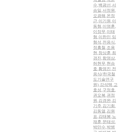
수
,
백광선
,
서
승일
,
서정원
,
오광해
,
온정
근
,
이기원
,
이
동형
,
이영훈
,
이장무
,
이태
형
,
이한민
,
임
형석
,
전응식
,
정흥철
,
조용
현
,
창상훈
,
최
경진
,
함영삼
,
허현무
,
현승
호
,
황영진
,
전
응식(한국철
도기술연구
원)
,
강석택
,
고
호성
,
구정호
,
권오복
,
권정
원
,
김경완
,
김
기주
,
김기회
,
김동열
,
김원
표
,
김태봉
,
노
재훈
,
문태성
,
박만수
,
박병