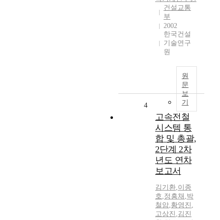
건설교통
부
2002
한국건설
기술연구
원
원
문
보
기
4
고속전철
시스템 통
합 및 총괄,
2단계 2차
년도 연차
보고서
김기환
,
이종
호
,
정흥채
,
박
철암
,
황영진
,
고상진
,
김진