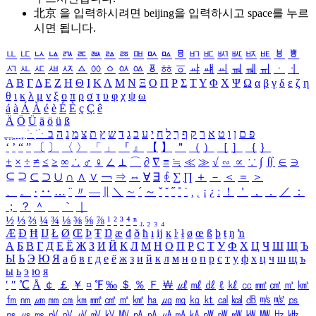
北京 을 입력하시려면
beijing
을 입력하시고 space를 누르
시면 됩니다.
ㅥ
ㅦ
ㅧ
ㅨ
ㅩ
ㅪ
ㅫ
ㅬ
ㅭ
ㅮ
ㅯ
ㅰ
ㅱ
ㅲ
ㅳ
ㅴ
ㅵ
ㅶ
ㅷ
ㅸ
ㅹ
ㅺ
ㅻ
ㅼ
ㅽ
ㅾ
ㅿ
ㆀ
ㆁ
ㆂ
ㆃ
ㆄ
ㆅ
ㆆ
ㆇ
ㆈ
ㆉ
ㆊ
ㆋ
ㆌ
ㆍ
ㆎ
Α
Β
Γ
Δ
Ε
Ζ
Η
Θ
Ι
Κ
Λ
Μ
Ν
Ξ
Ο
Π
Ρ
Σ
Τ
Υ
Φ
Χ
Ψ
Ω
α
β
γ
δ
ε
ζ
η
θ
ι
κ
λ
μ
ν
ξ
ο
π
ρ
σ
τ
υ
φ
χ
ψ
ω
á
à
Á
À
é
è
É
È
ç
Ç
ê
Ä
Ö
Ü
ä
ö
ü
ß
ְ
ֳ
ֲ
ֱ
ָ
ַ
ֵ
ֶ
ִ
ֹ
ּ
ֻ
ׂ
ׁ
ּ
ב
ה
נ
מ
צ
ת
ץ
ש
ד
ג
כ
ע
י
ח
ל
ך
ף
ק
ר
א
ט
ו
ן
ם
פ
‘
’
“
”
〔
〕
〈
〉
「
」
『
』
【
】
＂
（
）
［
］
｛
｝
±
×
÷
≠
≤
≥
∞
∴
♂
♀
∠
⊥
⌒
∂
∇
≡
≒
≪
≫
√
∽
∝
∵
∫
∬
∈
∋
⊆
⊇
⊂
⊃
∪
∩
∧
∨
￢
⇒
⇔
∀
∃
∮
∑
∏
＋
－
＜
＝
＞
、
。
·
‥
…
¨
〃
―
∥
＼
∼
´
～
ˇ
˘
˝
˚
˙
¸
˛
¡
¿
ː
！
＇
，
．
／
：
；
？
＾
＿
｀
｜
½
⅓
⅔
¼
¾
⅛
⅜
⅝
⅞
¹
²
³
⁴
ⁿ
₁
₂
₃
₄
Æ
Ð
Ħ
Ĳ
Ł
Ø
Œ
Þ
Ŧ
Ŋ
æ
đ
ð
ħ
ı
ĳ
ĸ
ŀ
ł
ø
œ
ß
þ
ŧ
ŋ
ŉ
А
Б
В
Г
Д
Е
Ё
Ж
З
И
Й
К
Л
М
Н
О
П
Р
С
Т
У
Ф
Х
Ц
Ч
Ш
Щ
Ъ
Ы
Ь
Э
Ю
Я
а
б
в
г
д
е
ё
ж
з
и
й
к
л
м
н
о
п
р
с
т
у
ф
х
ц
ч
ш
щ
ъ
ы
ь
э
ю
я
′
″
℃
Å
￠
￡
￥
¤
℉
‰
＄
％
Ｆ
￦
㎕
㎖
㎗
ℓ
㎘
㏄
㎣
㎤
㎥
㎦
㎙
㎚
㎛
㎜
㎝
㎞
㎟
㎠
㎡
㎢
㏊
㎍
㎎
㎏
㏏
㎈
㎉
㏈
㎧
㎨
㎰
㎱
㎲
㎳
㎴
㎵
㎶
㎷
㎸
㎹
㎀
㎁
㎂
㎃
㎄
㎺
㎻
㎽
㎾
㎿
㎐
㎑