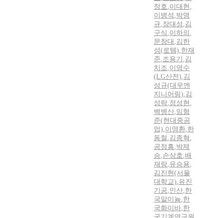
정호
,
이대현
,
이병석
,
박명
규
,
장대성
,
김
구식
,
이하의
,
문창대
,
김한
성(로템)
,
한재
준
,
조용기
,
김
치조
,
이영수
(LG산전)
,
김
성규(대우엔
지니어링)
,
김
성락
,
정성현
,
백병산
,
임형
준(현대중공
업)
,
이영환
,
한
동철
,
김종혁
,
공정흥
,
박제
승
,
손상호
,
배
재랑
,
유승용
,
김진현(서울
대학교)
,
유진
기공
,
인산
,
한
국알미늄
,
한
국화이바
,
한
국기계연구원