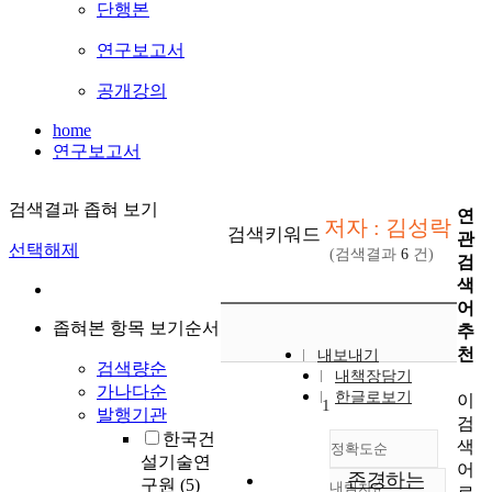
단행본
연구보고서
공개강의
home
연구보고서
검색결과 좁혀 보기
연
저자 : 김성락
검색키워드
관
선택해제
(검색결과
6
건)
검
색
어
좁혀본 항목 보기순서
추
천
내보내기
검색량순
내책장담기
가나다순
한글로보기
이
1
발행기관
검
한국건
색
정확도순
설기술연
어
존경하는
구원
(5)
내림차순