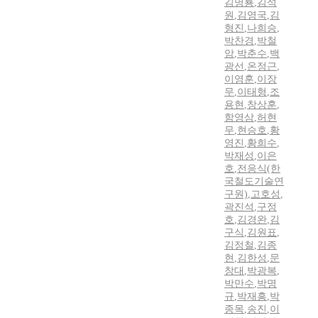
김명룡
,
김석
원
,
김영국
,
김
형진
,
나희승
,
박찬경
,
박철
암
,
박춘수
,
백
광선
,
온정근
,
이영훈
,
이장
무
,
이태형
,
조
용현
,
창상훈
,
함영삼
,
허현
무
,
현승호
,
황
영진
,
황희수
,
박재성
,
이은
호
,
전응식(한
국철도기술연
구원)
,
고호성
,
곽진석
,
구정
호
,
김경완
,
김
구식
,
김원표
,
김정철
,
김종
현
,
김한성
,
문
창대
,
박광복
,
박만수
,
박명
규
,
박재흥
,
박
종목
,
송진
,
이