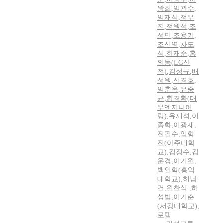
왕희
,
임관수
,
임재식
,
정우
진
,
정원석
,
조
성민
,
조용기
,
조신영
,
차도
식
,
한재준
,
홍
의동(LG산
전)
,
김성규
,
배
성원
,
신경호
,
임춘옥
,
유중
균
,
황경환(대
우엔지니어
링)
,
유재석
,
이
종화
,
이광재
,
전필수
,
임형
진(아주대학
교)
,
김정수
,
김
운경
,
이기원
,
백인혁(홍익
대학교)
,
허남
건
,
원찬식:
,
허
성범
,
이기춘
(서강대학교)
,
로템