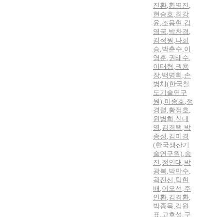
진환
,
황영진
,
현승호
,
최강
윤
,
조용현
,
김
영국
,
박찬경
,
김석원
,
나희
승
,
박춘수
,
이
영훈
,
권태수
,
이태형
,
권용
장
,
백명휘
,
손
병채(한국철
도기술연구
원)
,
이종호
,
정
경렬
,
황정호
,
원병희
,
신대
영
,
김경택
,
박
종성
,
김미경
(한국생산기
술연구원)
,
송
진
,
정인대
,
박
광복
,
박만수
,
곽진선
,
탁현
배
,
이오선
,
주
인환
,
김경환
,
박종목
,
김원
표
,
고호성
,
구