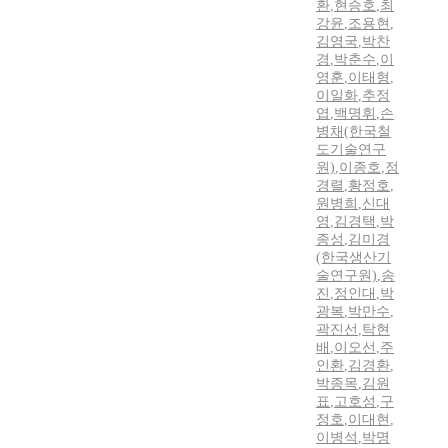
환
,
현승호
,
최
강윤
,
조용현
,
김영국
,
박찬
경
,
박춘수
,
이
영훈
,
이태형
,
이일화
,
추정
엽
,
백명휘
,
손
병채(한국철
도기술연구
원)
,
이종호
,
정
경렬
,
황정호
,
원병희
,
신대
영
,
김경택
,
박
종성
,
김미경
(한국생산기
술연구원)
,
송
진
,
정인대
,
박
광복
,
박만수
,
곽진선
,
탁현
배
,
이오선
,
주
인환
,
김경환
,
박종목
,
김원
표
,
고호성
,
구
정호
,
이대현
,
이병석
,
박명