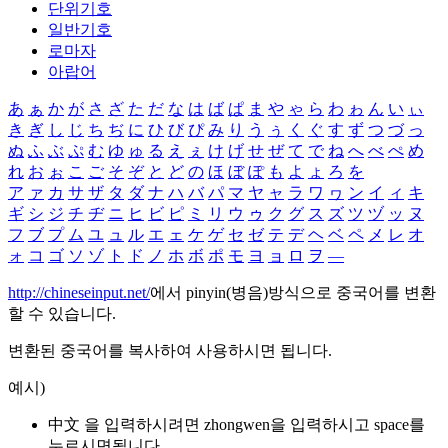
단위기호
일반기호
로마자
아랍어
あ
ぁ
か
が
さ
ざ
た
だ
な
は
ば
ぱ
ま
や
ゃ
ら
わ
ゎ
ん
い
ぃ
き
ぎ
し
じ
ち
ぢ
に
ひ
び
ぴ
み
り
う
ぅ
く
ぐ
す
ず
つ
づ
っ
ぬ
ふ
ぶ
ぷ
む
ゆ
ゅ
る
え
ぇ
け
げ
せ
ぜ
て
で
ね
へ
べ
ぺ
め
れ
お
ぉ
こ
ご
そ
ぞ
と
ど
の
ほ
ぼ
ぽ
も
よ
ょ
ろ
を
ア
ァ
カ
サ
ザ
タ
ダ
ナ
ハ
バ
パ
マ
ヤ
ャ
ラ
ワ
ヮ
ン
イ
ィ
キ
ギ
シ
ジ
チ
ヂ
ニ
ヒ
ビ
ピ
ミ
リ
ウ
ゥ
ク
グ
ス
ズ
ツ
ヅ
ッ
ヌ
フ
ブ
プ
ム
ユ
ュ
ル
エ
ェ
ケ
ゲ
セ
ゼ
テ
デ
ヘ
ベ
ペ
メ
レ
オ
ォ
コ
ゴ
ソ
ゾ
ト
ド
ノ
ホ
ボ
ポ
モ
ヨ
ョ
ロ
ヲ
―
http://chineseinput.net/
에서 pinyin(병음)방식으로 중국어를 변환
할 수 있습니다.
변환된 중국어를 복사하여 사용하시면 됩니다.
예시)
中文 을 입력하시려면
zhongwen
을 입력하시고 space를
누르시면됩니다.