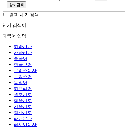
상세검색
결과 내 재검색
인기 검색어
다국어 입력
히라가나
가타카나
중국어
한글고어
그리스문자
프랑스어
독일어
히브리어
괄호기호
학술기호
기술기호
첨자기호
라틴문자
러시아문자