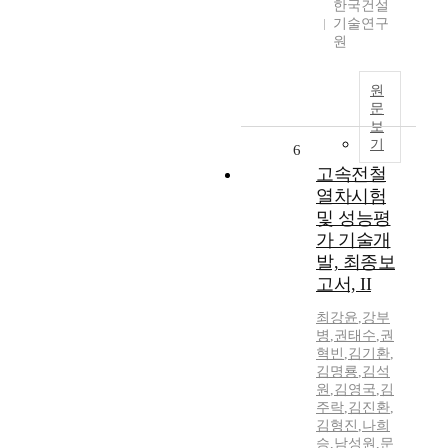
한국건설
기술연구
원
원
문
보
기
6
고속전철
열차시험
및 성능평
가 기술개
발, 최종보
고서, II
최강윤
,
강부
병
,
권태수
,
권
혁빈
,
김기환
,
김명룡
,
김석
원
,
김영국
,
김
주락
,
김진환
,
김형진
,
나희
승
,
남성원
,
문