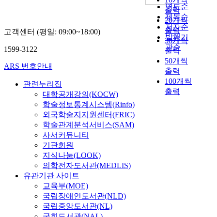
연도순
출력
제목순
20개씩
저자순
출력
고객센터 (평일: 09:00~18:00)
발행기
30개씩
관순
1599-3122
출력
50개씩
ARS 번호안내
출력
100개씩
관련누리집
출력
대학공개강의(KOCW)
학술정보통계시스템(Rinfo)
외국학술지지원센터(FRIC)
학술관계분석서비스(SAM)
사서커뮤니티
기관회원
지식나눔(LOOK)
의학전자도서관(MEDLIS)
유관기관 사이트
교육부(MOE)
국립장애인도서관(NLD)
국립중앙도서관(NL)
국회도서관(NAL)