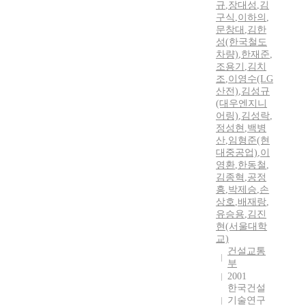
규
,
장대성
,
김
구식
,
이하의
,
문창대
,
김한
성(한국철도
차량)
,
한재준
,
조용기
,
김치
조
,
이영수(LG
산전)
,
김성규
(대우엔지니
어링)
,
김성락
,
정성현
,
백병
산
,
임형준(현
대중공업)
,
이
영환
,
한동철
,
김종혁
,
공정
흥
,
박제승
,
손
상호
,
배재랑
,
유승용
,
김진
현(서울대학
교)
건설교통
부
2001
한국건설
기술연구