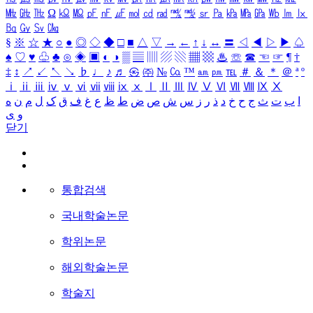
㎒
㎓
㎔
Ω
㏀
㏁
㎊
㎋
㎌
㏖
㏅
㎭
㎮
㎯
㏛
㎩
㎪
㎫
㎬
㏝
㏐
㏓
㏃
㏉
㏜
㏆
§
※
☆
★
○
●
◎
◇
◆
□
■
△
▽
→
←
↑
↓
↔
〓
◁
◀
▷
▶
♤
♠
♡
♥
♧
♣
⊙
◈
▣
◐
◑
▒
▤
▥
▨
▧
▦
▩
♨
☏
☎
☜
☞
¶
†
‡
↕
↗
↙
↖
↘
♭
♩
♪
♬
㉿
㈜
№
㏇
™
㏂
㏘
℡
＃
＆
＊
＠
ª
º
ⅰ
ⅱ
ⅲ
ⅳ
ⅴ
ⅵ
ⅶ
ⅷ
ⅸ
ⅹ
Ⅰ
Ⅱ
Ⅲ
Ⅳ
Ⅴ
Ⅵ
Ⅶ
Ⅷ
Ⅸ
Ⅹ
ا
ب
ت
ث
ج
ح
خ
د
ذ
ر
ز
س
ش
ص
ض
ط
ظ
ع
غ
ف
ق
ک
ل
م
ن
ه
و
ی
닫기
통합검색
국내학술논문
학위논문
해외학술논문
학술지