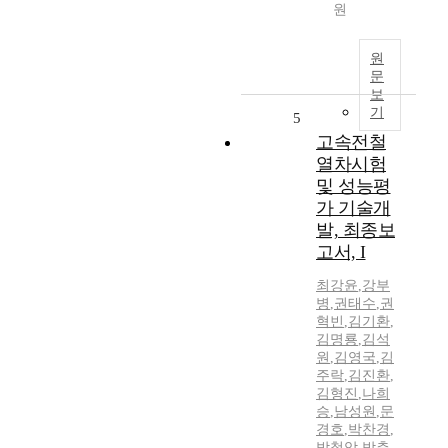
원
원
문
보
기
5
고속전철
열차시험
및 성능평
가 기술개
발, 최종보
고서, I
최강윤
,
강부
병
,
권태수
,
권
혁빈
,
김기환
,
김명룡
,
김석
원
,
김영국
,
김
주락
,
김진환
,
김형진
,
나희
승
,
남성원
,
문
경호
,
박찬경
,
박철암
,
박춘