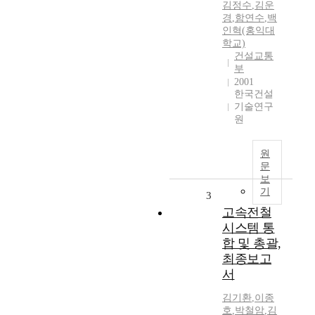
김정수
,
김운
경
,
함연수
,
백
인혁(홍익대
학교)
건설교통
부
2001
한국건설
기술연구
원
원
문
보
기
3
고속전철
시스템 통
합 및 총괄,
최종보고
서
김기환
,
이종
호
,
박철암
,
김