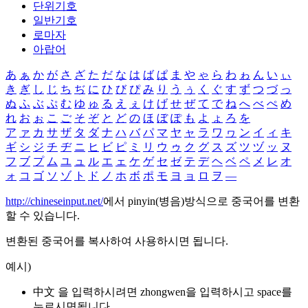
단위기호
일반기호
로마자
아랍어
あ
ぁ
か
が
さ
ざ
た
だ
な
は
ば
ぱ
ま
や
ゃ
ら
わ
ゎ
ん
い
ぃ
き
ぎ
し
じ
ち
ぢ
に
ひ
び
ぴ
み
り
う
ぅ
く
ぐ
す
ず
つ
づ
っ
ぬ
ふ
ぶ
ぷ
む
ゆ
ゅ
る
え
ぇ
け
げ
せ
ぜ
て
で
ね
へ
べ
ぺ
め
れ
お
ぉ
こ
ご
そ
ぞ
と
ど
の
ほ
ぼ
ぽ
も
よ
ょ
ろ
を
ア
ァ
カ
サ
ザ
タ
ダ
ナ
ハ
バ
パ
マ
ヤ
ャ
ラ
ワ
ヮ
ン
イ
ィ
キ
ギ
シ
ジ
チ
ヂ
ニ
ヒ
ビ
ピ
ミ
リ
ウ
ゥ
ク
グ
ス
ズ
ツ
ヅ
ッ
ヌ
フ
ブ
プ
ム
ユ
ュ
ル
エ
ェ
ケ
ゲ
セ
ゼ
テ
デ
ヘ
ベ
ペ
メ
レ
オ
ォ
コ
ゴ
ソ
ゾ
ト
ド
ノ
ホ
ボ
ポ
モ
ヨ
ョ
ロ
ヲ
―
http://chineseinput.net/
에서 pinyin(병음)방식으로 중국어를 변환
할 수 있습니다.
변환된 중국어를 복사하여 사용하시면 됩니다.
예시)
中文 을 입력하시려면
zhongwen
을 입력하시고 space를
누르시면됩니다.