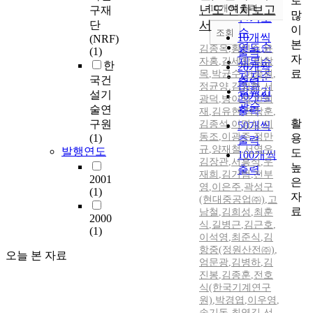
로
순
년도 연차보고
10개씩 출력
구재
내림차순
많
인기도
서
단
이
순
조회
10개씩
(NRF)
본
연도순
김종옥
,
황인수
,
윤
(1)
출력
자
자홍
,
김세창
제목순
,
박창
한
20개씩
료
목
,
박균수
,
이종원
,
저자순
국건
출력
정균양
,
김외현
,
서
발행기
설기
30개씩
광덕
,
방이석
,
안희
관순
술연
출력
재
,
김유현
,
정창훈
,
활
구원
김종석
,
이명식
,
이
50개씩
동조
,
이광주
,
정만
용
(1)
출력
규
,
양재철
,
서영우
,
발행연도
도
100개씩
김장관
,
서흥석
,
우
높
출력
재희
,
김기범
,
전부
2001
은
영
,
이은주
,
곽성구
(1)
자
(현대중공업㈜)
,
고
료
남철
,
김희성
,
최훈
2000
식
,
길병근
,
김근호
,
(1)
이석영
,
최준식
,
김
항중(정원산전㈜)
,
오늘 본 자료
엄문광
,
김병하
,
김
진봉
,
김종훈
,
전호
식(한국기계연구
원)
,
박경엽
,
이우영
,
송기동
,
최영길
,
선