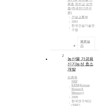
종호
,
정진교
,
오연
호(한국전기연구
원)
건설교통부
2001
한국건설기술연
구원
원문보
기
2
농산물 가공용
신기능성 효소
개발
김종옥
NRF
KRM(Korean
Research
Memory)
2000
한국연구재단
(NRF)