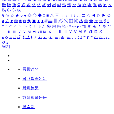
㎒
㎓
㎔
Ω
㏀
㏁
㎊
㎋
㎌
㏖
㏅
㎭
㎮
㎯
㏛
㎩
㎪
㎫
㎬
㏝
㏐
㏓
㏃
㏉
㏜
㏆
§
※
☆
★
○
●
◎
◇
◆
□
■
△
▽
→
←
↑
↓
↔
〓
◁
◀
▷
▶
♤
♠
♡
♥
♧
♣
⊙
◈
▣
◐
◑
▒
▤
▥
▨
▧
▦
▩
♨
☏
☎
☜
☞
¶
†
‡
↕
↗
↙
↖
↘
♭
♩
♪
♬
㉿
㈜
№
㏇
™
㏂
㏘
℡
＃
＆
＊
＠
ª
º
ⅰ
ⅱ
ⅲ
ⅳ
ⅴ
ⅵ
ⅶ
ⅷ
ⅸ
ⅹ
Ⅰ
Ⅱ
Ⅲ
Ⅳ
Ⅴ
Ⅵ
Ⅶ
Ⅷ
Ⅸ
Ⅹ
ا
ب
ت
ث
ج
ح
خ
د
ذ
ر
ز
س
ش
ص
ض
ط
ظ
ع
غ
ف
ق
ک
ل
م
ن
ه
و
ی
닫기
통합검색
국내학술논문
학위논문
해외학술논문
학술지