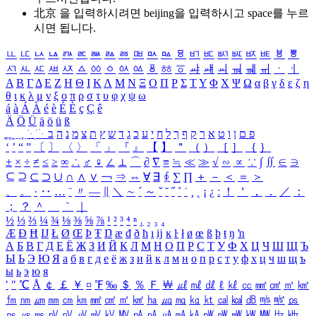
北京 을 입력하시려면
beijing
을 입력하시고 space를 누르
시면 됩니다.
ㅥ
ㅦ
ㅧ
ㅨ
ㅩ
ㅪ
ㅫ
ㅬ
ㅭ
ㅮ
ㅯ
ㅰ
ㅱ
ㅲ
ㅳ
ㅴ
ㅵ
ㅶ
ㅷ
ㅸ
ㅹ
ㅺ
ㅻ
ㅼ
ㅽ
ㅾ
ㅿ
ㆀ
ㆁ
ㆂ
ㆃ
ㆄ
ㆅ
ㆆ
ㆇ
ㆈ
ㆉ
ㆊ
ㆋ
ㆌ
ㆍ
ㆎ
Α
Β
Γ
Δ
Ε
Ζ
Η
Θ
Ι
Κ
Λ
Μ
Ν
Ξ
Ο
Π
Ρ
Σ
Τ
Υ
Φ
Χ
Ψ
Ω
α
β
γ
δ
ε
ζ
η
θ
ι
κ
λ
μ
ν
ξ
ο
π
ρ
σ
τ
υ
φ
χ
ψ
ω
á
à
Á
À
é
è
É
È
ç
Ç
ê
Ä
Ö
Ü
ä
ö
ü
ß
ְ
ֳ
ֲ
ֱ
ָ
ַ
ֵ
ֶ
ִ
ֹ
ּ
ֻ
ׂ
ׁ
ּ
ב
ה
נ
מ
צ
ת
ץ
ש
ד
ג
כ
ע
י
ח
ל
ך
ף
ק
ר
א
ט
ו
ן
ם
פ
‘
’
“
”
〔
〕
〈
〉
「
」
『
』
【
】
＂
（
）
［
］
｛
｝
±
×
÷
≠
≤
≥
∞
∴
♂
♀
∠
⊥
⌒
∂
∇
≡
≒
≪
≫
√
∽
∝
∵
∫
∬
∈
∋
⊆
⊇
⊂
⊃
∪
∩
∧
∨
￢
⇒
⇔
∀
∃
∮
∑
∏
＋
－
＜
＝
＞
、
。
·
‥
…
¨
〃
―
∥
＼
∼
´
～
ˇ
˘
˝
˚
˙
¸
˛
¡
¿
ː
！
＇
，
．
／
：
；
？
＾
＿
｀
｜
½
⅓
⅔
¼
¾
⅛
⅜
⅝
⅞
¹
²
³
⁴
ⁿ
₁
₂
₃
₄
Æ
Ð
Ħ
Ĳ
Ł
Ø
Œ
Þ
Ŧ
Ŋ
æ
đ
ð
ħ
ı
ĳ
ĸ
ŀ
ł
ø
œ
ß
þ
ŧ
ŋ
ŉ
А
Б
В
Г
Д
Е
Ё
Ж
З
И
Й
К
Л
М
Н
О
П
Р
С
Т
У
Ф
Х
Ц
Ч
Ш
Щ
Ъ
Ы
Ь
Э
Ю
Я
а
б
в
г
д
е
ё
ж
з
и
й
к
л
м
н
о
п
р
с
т
у
ф
х
ц
ч
ш
щ
ъ
ы
ь
э
ю
я
′
″
℃
Å
￠
￡
￥
¤
℉
‰
＄
％
Ｆ
￦
㎕
㎖
㎗
ℓ
㎘
㏄
㎣
㎤
㎥
㎦
㎙
㎚
㎛
㎜
㎝
㎞
㎟
㎠
㎡
㎢
㏊
㎍
㎎
㎏
㏏
㎈
㎉
㏈
㎧
㎨
㎰
㎱
㎲
㎳
㎴
㎵
㎶
㎷
㎸
㎹
㎀
㎁
㎂
㎃
㎄
㎺
㎻
㎽
㎾
㎿
㎐
㎑