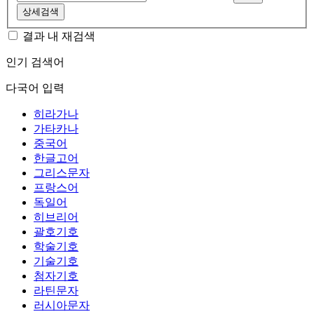
상세검색
결과 내 재검색
인기 검색어
다국어 입력
히라가나
가타카나
중국어
한글고어
그리스문자
프랑스어
독일어
히브리어
괄호기호
학술기호
기술기호
첨자기호
라틴문자
러시아문자