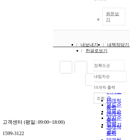
원문보
기
내보내기
내책장담기
한글로보기
정확도순
내림차순
정확도
순
10개씩 출력
내림차순
인기도
순
조회
10개씩
연도순
출력
제목순
20개씩
저자순
출력
고객센터 (평일: 09:00~18:00)
발행기
30개씩
관순
1599-3122
출력
50개씩