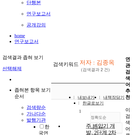
단행본
연구보고서
공개강의
home
연구보고서
검색결과 좁혀 보기
연
저자 : 김종옥
검색키워드
관
선택해제
(검색결과
2
건)
검
색
어
좁혀본 항목 보기
추
순서
천
내보내기
내책장담기
한글로보기
검색량순
이
1
가나다순
검
정확도순
발행기관
색
주 변압기 개
한
내림차순
어
정확도
발, 2단계 2차
국연