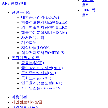
ARS 번호안내
출력
100개씩
관련누리집
출력
대학공개강의(KOCW)
학술정보통계시스템(Rinfo)
외국학술지지원센터(FRIC)
학술관계분석서비스(SAM)
사서커뮤니티
기관회원
지식나눔(LOOK)
의학전자도서관(MEDLIS)
유관기관 사이트
교육부(MOE)
국립장애인도서관(NLD)
국립중앙도서관(NL)
국회도서관(NAL)
연구윤리정보포털(CRE)
사이언스온 (ScienceON)
이용약관
개인정보처리방침
개인정보 재동의