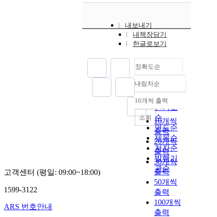
내보내기
내책장담기
한글로보기
정확도순
내림차순
정확도
순
10개씩 출력
내림차순
인기도
순
조회
10개씩
연도순
출력
제목순
20개씩
저자순
출력
발행기
30개씩
관순
출력
고객센터 (평일: 09:00~18:00)
50개씩
1599-3122
출력
100개씩
ARS 번호안내
출력