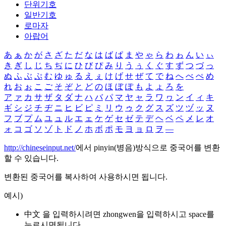
단위기호
일반기호
로마자
아랍어
あ
ぁ
か
が
さ
ざ
た
だ
な
は
ば
ぱ
ま
や
ゃ
ら
わ
ゎ
ん
い
ぃ
き
ぎ
し
じ
ち
ぢ
に
ひ
び
ぴ
み
り
う
ぅ
く
ぐ
す
ず
つ
づ
っ
ぬ
ふ
ぶ
ぷ
む
ゆ
ゅ
る
え
ぇ
け
げ
せ
ぜ
て
で
ね
へ
べ
ぺ
め
れ
お
ぉ
こ
ご
そ
ぞ
と
ど
の
ほ
ぼ
ぽ
も
よ
ょ
ろ
を
ア
ァ
カ
サ
ザ
タ
ダ
ナ
ハ
バ
パ
マ
ヤ
ャ
ラ
ワ
ヮ
ン
イ
ィ
キ
ギ
シ
ジ
チ
ヂ
ニ
ヒ
ビ
ピ
ミ
リ
ウ
ゥ
ク
グ
ス
ズ
ツ
ヅ
ッ
ヌ
フ
ブ
プ
ム
ユ
ュ
ル
エ
ェ
ケ
ゲ
セ
ゼ
テ
デ
ヘ
ベ
ペ
メ
レ
オ
ォ
コ
ゴ
ソ
ゾ
ト
ド
ノ
ホ
ボ
ポ
モ
ヨ
ョ
ロ
ヲ
―
http://chineseinput.net/
에서 pinyin(병음)방식으로 중국어를 변환
할 수 있습니다.
변환된 중국어를 복사하여 사용하시면 됩니다.
예시)
中文 을 입력하시려면
zhongwen
을 입력하시고 space를
누르시면됩니다.