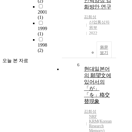
인력양성 강
(2)
화방안 연구
2001
(1)
김희성
산업통상자
원부
1999
2022
(1)
1998
원문
(2)
보기
오늘 본 자료
6
현대일본어
의 願望文에
있어서의
「が」
「を」格交
替現象
김희성
NRF
KRM(Korean
Research
Memory)