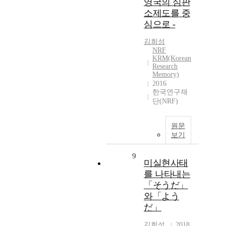
영국의 심판
소제도를 중
심으로 -
김희성
NRF
KRM(Korean
Research
Memory)
2016
한국연구재
단(NRF)
원문
보기
9
미실현사태
를 나타내는
「そうだ」
와「よう
だ」
김희성
2018