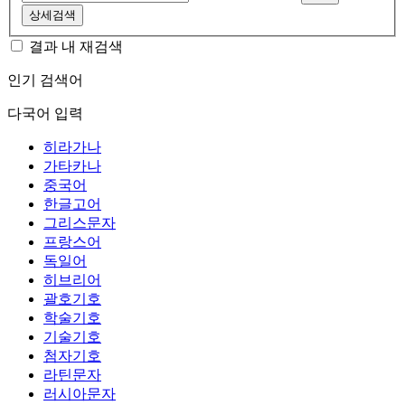
상세검색
결과 내 재검색
인기 검색어
다국어 입력
히라가나
가타카나
중국어
한글고어
그리스문자
프랑스어
독일어
히브리어
괄호기호
학술기호
기술기호
첨자기호
라틴문자
러시아문자