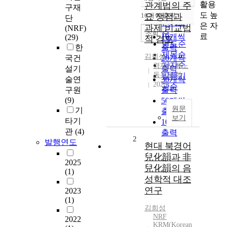
정확도
활용
관계법의 주
구재
순
도 높
10개씩 출력
요 쟁점과
단
내림차순
인기도
은 자
과제 비교법
(NRF)
순
조회
료
10개씩
(29)
적 검토
연도순
한
출력
제목순
김희성
국건
20개씩
저자순
경제사회노
설기
출력
동위원회
발행기
술연
30개씩
2025
관순
구원
출력
(9)
50개씩
원문
기
출력
보기
타기
100개씩
관
(4)
출력
2
발행연도
현대 북경어
兒化韻과 非
2025
兒化韻의 음
(1)
성학적 대조
연구
2023
(1)
김희성
NRF
2022
KRM(Korean