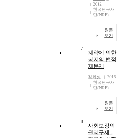
2012
한국연구재
단(NRF)
원문
보기
7
계약에 의한
복지의 법적
제문제
김희성
2016
한국연구재
단(NRF)
원문
보기
8
사회보장의
권리구제 -