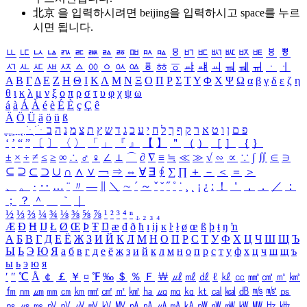
北京 을 입력하시려면
beijing
을 입력하시고 space를 누르
시면 됩니다.
ㅥ
ㅦ
ㅧ
ㅨ
ㅩ
ㅪ
ㅫ
ㅬ
ㅭ
ㅮ
ㅯ
ㅰ
ㅱ
ㅲ
ㅳ
ㅴ
ㅵ
ㅶ
ㅷ
ㅸ
ㅹ
ㅺ
ㅻ
ㅼ
ㅽ
ㅾ
ㅿ
ㆀ
ㆁ
ㆂ
ㆃ
ㆄ
ㆅ
ㆆ
ㆇ
ㆈ
ㆉ
ㆊ
ㆋ
ㆌ
ㆍ
ㆎ
Α
Β
Γ
Δ
Ε
Ζ
Η
Θ
Ι
Κ
Λ
Μ
Ν
Ξ
Ο
Π
Ρ
Σ
Τ
Υ
Φ
Χ
Ψ
Ω
α
β
γ
δ
ε
ζ
η
θ
ι
κ
λ
μ
ν
ξ
ο
π
ρ
σ
τ
υ
φ
χ
ψ
ω
á
à
Á
À
é
è
É
È
ç
Ç
ê
Ä
Ö
Ü
ä
ö
ü
ß
ְ
ֳ
ֲ
ֱ
ָ
ַ
ֵ
ֶ
ִ
ֹ
ּ
ֻ
ׂ
ׁ
ּ
ב
ה
נ
מ
צ
ת
ץ
ש
ד
ג
כ
ע
י
ח
ל
ך
ף
ק
ר
א
ט
ו
ן
ם
פ
‘
’
“
”
〔
〕
〈
〉
「
」
『
』
【
】
＂
（
）
［
］
｛
｝
±
×
÷
≠
≤
≥
∞
∴
♂
♀
∠
⊥
⌒
∂
∇
≡
≒
≪
≫
√
∽
∝
∵
∫
∬
∈
∋
⊆
⊇
⊂
⊃
∪
∩
∧
∨
￢
⇒
⇔
∀
∃
∮
∑
∏
＋
－
＜
＝
＞
、
。
·
‥
…
¨
〃
―
∥
＼
∼
´
～
ˇ
˘
˝
˚
˙
¸
˛
¡
¿
ː
！
＇
，
．
／
：
；
？
＾
＿
｀
｜
½
⅓
⅔
¼
¾
⅛
⅜
⅝
⅞
¹
²
³
⁴
ⁿ
₁
₂
₃
₄
Æ
Ð
Ħ
Ĳ
Ł
Ø
Œ
Þ
Ŧ
Ŋ
æ
đ
ð
ħ
ı
ĳ
ĸ
ŀ
ł
ø
œ
ß
þ
ŧ
ŋ
ŉ
А
Б
В
Г
Д
Е
Ё
Ж
З
И
Й
К
Л
М
Н
О
П
Р
С
Т
У
Ф
Х
Ц
Ч
Ш
Щ
Ъ
Ы
Ь
Э
Ю
Я
а
б
в
г
д
е
ё
ж
з
и
й
к
л
м
н
о
п
р
с
т
у
ф
х
ц
ч
ш
щ
ъ
ы
ь
э
ю
я
′
″
℃
Å
￠
￡
￥
¤
℉
‰
＄
％
Ｆ
￦
㎕
㎖
㎗
ℓ
㎘
㏄
㎣
㎤
㎥
㎦
㎙
㎚
㎛
㎜
㎝
㎞
㎟
㎠
㎡
㎢
㏊
㎍
㎎
㎏
㏏
㎈
㎉
㏈
㎧
㎨
㎰
㎱
㎲
㎳
㎴
㎵
㎶
㎷
㎸
㎹
㎀
㎁
㎂
㎃
㎄
㎺
㎻
㎽
㎾
㎿
㎐
㎑