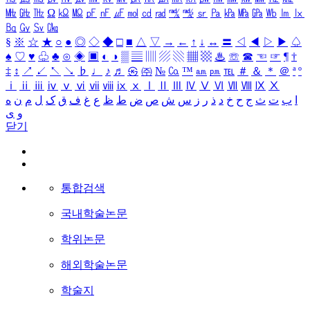
㎒
㎓
㎔
Ω
㏀
㏁
㎊
㎋
㎌
㏖
㏅
㎭
㎮
㎯
㏛
㎩
㎪
㎫
㎬
㏝
㏐
㏓
㏃
㏉
㏜
㏆
§
※
☆
★
○
●
◎
◇
◆
□
■
△
▽
→
←
↑
↓
↔
〓
◁
◀
▷
▶
♤
♠
♡
♥
♧
♣
⊙
◈
▣
◐
◑
▒
▤
▥
▨
▧
▦
▩
♨
☏
☎
☜
☞
¶
†
‡
↕
↗
↙
↖
↘
♭
♩
♪
♬
㉿
㈜
№
㏇
™
㏂
㏘
℡
＃
＆
＊
＠
ª
º
ⅰ
ⅱ
ⅲ
ⅳ
ⅴ
ⅵ
ⅶ
ⅷ
ⅸ
ⅹ
Ⅰ
Ⅱ
Ⅲ
Ⅳ
Ⅴ
Ⅵ
Ⅶ
Ⅷ
Ⅸ
Ⅹ
ا
ب
ت
ث
ج
ح
خ
د
ذ
ر
ز
س
ش
ص
ض
ط
ظ
ع
غ
ف
ق
ک
ل
م
ن
ه
و
ی
닫기
통합검색
국내학술논문
학위논문
해외학술논문
학술지