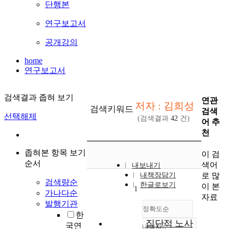
단행본
연구보고서
공개강의
home
연구보고서
검색결과 좁혀 보기
연관
저자 : 김희성
검색키워드
검색
선택해제
(검색결과
42
건)
어 추
천
좁혀본 항목 보기
이 검
순서
색어
내보내기
로 많
내책장담기
검색량순
한글로보기
이 본
1
가나다순
자료
발행기관
정확도순
한
집단적 노사
국연
내림차순