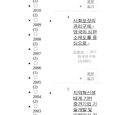
(2)
원문
보기
2010
(2)
4
사회보장의
2009
권리구제 -
(1)
영국의 심판
소제도를 중
2008
심으로 -
(2)
김희성
2017
2007
한국연구재
(2)
단(NRF)
2006
(1)
원문
보기
2005
(2)
5
지역혁신생
2004
태계 기반
(2)
중견기업 기
술개발 및
2003