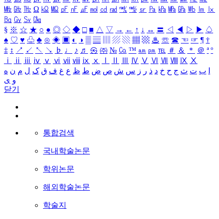
㎒
㎓
㎔
Ω
㏀
㏁
㎊
㎋
㎌
㏖
㏅
㎭
㎮
㎯
㏛
㎩
㎪
㎫
㎬
㏝
㏐
㏓
㏃
㏉
㏜
㏆
§
※
☆
★
○
●
◎
◇
◆
□
■
△
▽
→
←
↑
↓
↔
〓
◁
◀
▷
▶
♤
♠
♡
♥
♧
♣
⊙
◈
▣
◐
◑
▒
▤
▥
▨
▧
▦
▩
♨
☏
☎
☜
☞
¶
†
‡
↕
↗
↙
↖
↘
♭
♩
♪
♬
㉿
㈜
№
㏇
™
㏂
㏘
℡
＃
＆
＊
＠
ª
º
ⅰ
ⅱ
ⅲ
ⅳ
ⅴ
ⅵ
ⅶ
ⅷ
ⅸ
ⅹ
Ⅰ
Ⅱ
Ⅲ
Ⅳ
Ⅴ
Ⅵ
Ⅶ
Ⅷ
Ⅸ
Ⅹ
ا
ب
ت
ث
ج
ح
خ
د
ذ
ر
ز
س
ش
ص
ض
ط
ظ
ع
غ
ف
ق
ک
ل
م
ن
ه
و
ی
닫기
통합검색
국내학술논문
학위논문
해외학술논문
학술지