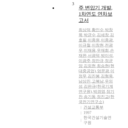
3
주 변압기 개발,
1차연도 연차보
고서
최상덕
,
황인수
,
박창
목
,
박균수
,
김세창
,
김
호필
,
이종원
,
이종광
,
이규철
,
이창현
,
전광
우
,
이재용
,
우재희
,
손
재완
,
서광덕
,
방이석
,
이광주
,
정만규
,
정균
양
,
김외현
,
최승현(현
대중공업)
,
엄문광
,
이
정무
,
김진봉
,
김형욱
,
남상진
,
고복남
,
우의
성
,
김판규(한국기계
연구원)
,
박경엽
,
장기
찬
,
송기동
,
정진교(한
국전기연구소)
건설교통부
1997
한국건설기술연
구원