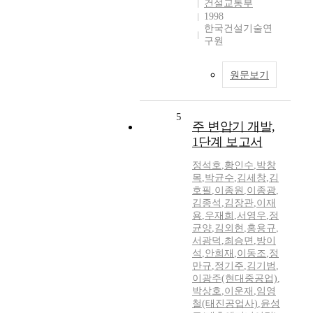
건설교통부
1998
한국건설기술연
구원
원문보기
5
주 변압기 개발,
1단계 보고서
정석호
,
황인수
,
박창
목
,
박균수
,
김세창
,
김
호필
,
이종원
,
이종광
,
김종석
,
김장관
,
이재
용
,
우재희
,
서영우
,
정
균양
,
김외현
,
홍용규
,
서광덕
,
최승면
,
방이
석
,
안희재
,
이동조
,
정
만규
,
정기주
,
김기범
,
이광주(현대중공업)
,
박상호
,
이운재
,
임영
철(태진공업사)
,
윤성