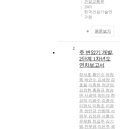
건설교통부
2001
한국건설기술연
구원
원문보기
2
주 변압기 개발,
2단계 1차년도
연차보고서
정석호
,
황인수
,
박창
목
,
박균수
,
김세창
,
김
호필
,
이종원
,
정균양
,
김외현
,
홍용규
,
최승
면
,
서광덕
,
방이석
,
한
성덕
,
이용수
,
김종석
,
이명식
,
이동조
,
이광
주
,
정만규
,
안희재
,
서
영우
,
김장관
,
서흥석
,
우재희
,
정길주
,
김기
범
,
전부영
,
이은주
,
곽