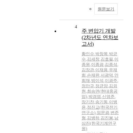
원문보기
4
주 변압기 개발
(2차년도 연차보
고서)
황인수
,
박창목
,
박균
수
,
김세창
,
김호필
,
이
종원
,
이종광
,
김종석
,
김장관
,
이재용
,
우재
희
,
손재완
,
서광덕
,
안
희재
,
방이석
,
이광주
,
정만규
,
정균양
,
김외
현
,
최승면(현대중공
업)
,
박경엽
,
신영준
,
장기찬
,
송기동
,
이병
윤
,
정진교(한국전기
연구소)
,
엄문광
,
변준
형
,
김병하
,
김진봉
,
남
상진(한국기계연구
원)