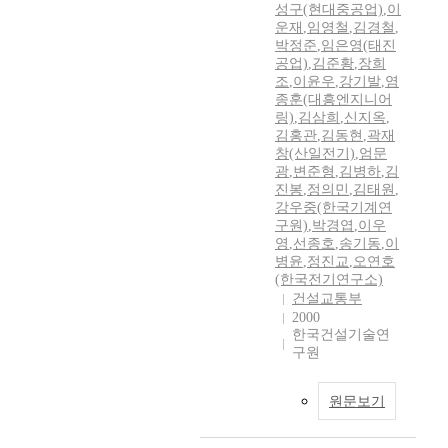
성구(현대중공업)
,
이
운재
,
임영철
,
김경철
,
박정준
,
임은영(태진
공업)
,
김준황
,
장희
조
,
이윤우
,
강기발
,
염
종훈(대흥엔지니어
링)
,
김삼희
,
신지옥
,
김홍관
,
김동현
,
곽재
창(산일전기)
,
엄문
광
,
변준형
,
김병하
,
김
진봉
,
정의민
,
김태원
,
강우중(한국기계연
구원)
,
박경엽
,
이우
영
,
선종호
,
송기동
,
이
병윤
,
정진교
,
오연호
(한국전기연구소)
건설교통부
2000
한국건설기술연
구원
원문보기