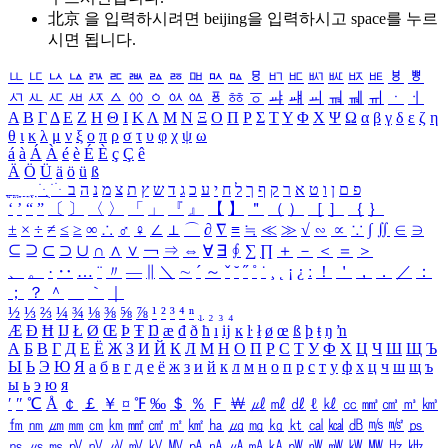
北京 을 입력하시려면
beijing
을 입력하시고 space를 누르
시면 됩니다.
ㅥ
ㅦ
ㅧ
ㅨ
ㅩ
ㅪ
ㅫ
ㅬ
ㅭ
ㅮ
ㅯ
ㅰ
ㅱ
ㅲ
ㅳ
ㅴ
ㅵ
ㅶ
ㅷ
ㅸ
ㅹ
ㅺ
ㅻ
ㅼ
ㅽ
ㅾ
ㅿ
ㆀ
ㆁ
ㆂ
ㆃ
ㆄ
ㆅ
ㆆ
ㆇ
ㆈ
ㆉ
ㆊ
ㆋ
ㆌ
ㆍ
ㆎ
Α
Β
Γ
Δ
Ε
Ζ
Η
Θ
Ι
Κ
Λ
Μ
Ν
Ξ
Ο
Π
Ρ
Σ
Τ
Υ
Φ
Χ
Ψ
Ω
α
β
γ
δ
ε
ζ
η
θ
ι
κ
λ
μ
ν
ξ
ο
π
ρ
σ
τ
υ
φ
χ
ψ
ω
á
à
Á
À
é
è
É
È
ç
Ç
ê
Ä
Ö
Ü
ä
ö
ü
ß
ְ
ֳ
ֲ
ֱ
ָ
ַ
ֵ
ֶ
ִ
ֹ
ּ
ֻ
ׂ
ׁ
ּ
ב
ה
נ
מ
צ
ת
ץ
ש
ד
ג
כ
ע
י
ח
ל
ך
ף
ק
ר
א
ט
ו
ן
ם
פ
‘
’
“
”
〔
〕
〈
〉
「
」
『
』
【
】
＂
（
）
［
］
｛
｝
±
×
÷
≠
≤
≥
∞
∴
♂
♀
∠
⊥
⌒
∂
∇
≡
≒
≪
≫
√
∽
∝
∵
∫
∬
∈
∋
⊆
⊇
⊂
⊃
∪
∩
∧
∨
￢
⇒
⇔
∀
∃
∮
∑
∏
＋
－
＜
＝
＞
、
。
·
‥
…
¨
〃
―
∥
＼
∼
´
～
ˇ
˘
˝
˚
˙
¸
˛
¡
¿
ː
！
＇
，
．
／
：
；
？
＾
＿
｀
｜
½
⅓
⅔
¼
¾
⅛
⅜
⅝
⅞
¹
²
³
⁴
ⁿ
₁
₂
₃
₄
Æ
Ð
Ħ
Ĳ
Ł
Ø
Œ
Þ
Ŧ
Ŋ
æ
đ
ð
ħ
ı
ĳ
ĸ
ŀ
ł
ø
œ
ß
þ
ŧ
ŋ
ŉ
А
Б
В
Г
Д
Е
Ё
Ж
З
И
Й
К
Л
М
Н
О
П
Р
С
Т
У
Ф
Х
Ц
Ч
Ш
Щ
Ъ
Ы
Ь
Э
Ю
Я
а
б
в
г
д
е
ё
ж
з
и
й
к
л
м
н
о
п
р
с
т
у
ф
х
ц
ч
ш
щ
ъ
ы
ь
э
ю
я
′
″
℃
Å
￠
￡
￥
¤
℉
‰
＄
％
Ｆ
￦
㎕
㎖
㎗
ℓ
㎘
㏄
㎣
㎤
㎥
㎦
㎙
㎚
㎛
㎜
㎝
㎞
㎟
㎠
㎡
㎢
㏊
㎍
㎎
㎏
㏏
㎈
㎉
㏈
㎧
㎨
㎰
㎱
㎲
㎳
㎴
㎵
㎶
㎷
㎸
㎹
㎀
㎁
㎂
㎃
㎄
㎺
㎻
㎽
㎾
㎿
㎐
㎑