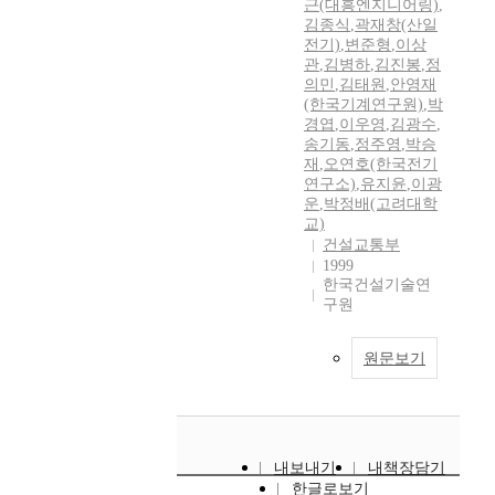
근(대흥엔지니어링)
,
김종식
,
곽재창(산일
전기)
,
변준형
,
이상
관
,
김병하
,
김진봉
,
정
의민
,
김태원
,
안영재
(한국기계연구원)
,
박
경엽
,
이우영
,
김광수
,
송기동
,
정주영
,
박승
재
,
오연호(한국전기
연구소)
,
유지윤
,
이광
운
,
박정배(고려대학
교)
건설교통부
1999
한국건설기술연
구원
원문보기
내보내기
내책장담기
한글로보기