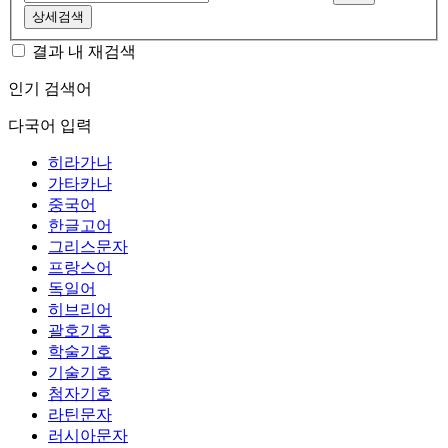
상세검색
결과 내 재검색
인기 검색어
다국어 입력
히라가나
가타카나
중국어
한글고어
그리스문자
프랑스어
독일어
히브리어
괄호기호
학술기호
기술기호
첨자기호
라틴문자
러시아문자