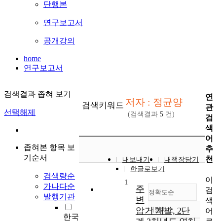
단행본
연구보고서
공개강의
home
연구보고서
검색결과 좁혀 보기
연
저자 : 정균양
검색키워드
관
선택해제
(검색결과
5
건)
검
색
어
좁혀본 항목 보
추
기순서
천
내보내기
내책장담기
한글로보기
검색량순
이
1
가나다순
주
검
정확도순
발행기관
변
색
압기 개발, 2단
내림차순
어
정확도
한국