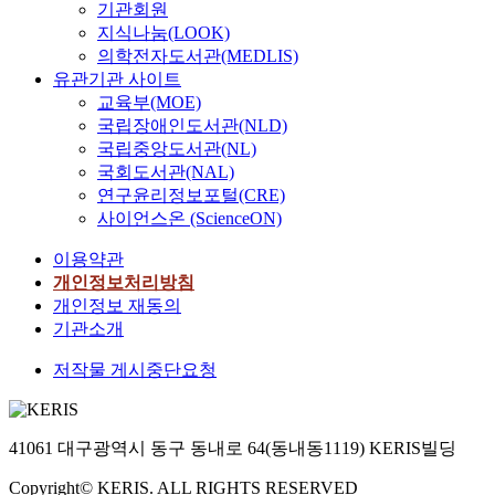
기관회원
지식나눔(LOOK)
의학전자도서관(MEDLIS)
유관기관 사이트
교육부(MOE)
국립장애인도서관(NLD)
국립중앙도서관(NL)
국회도서관(NAL)
연구윤리정보포털(CRE)
사이언스온 (ScienceON)
이용약관
개인정보처리방침
개인정보 재동의
기관소개
저작물 게시중단요청
41061 대구광역시 동구 동내로 64(동내동1119) KERIS빌딩
Copyright© KERIS. ALL RIGHTS RESERVED