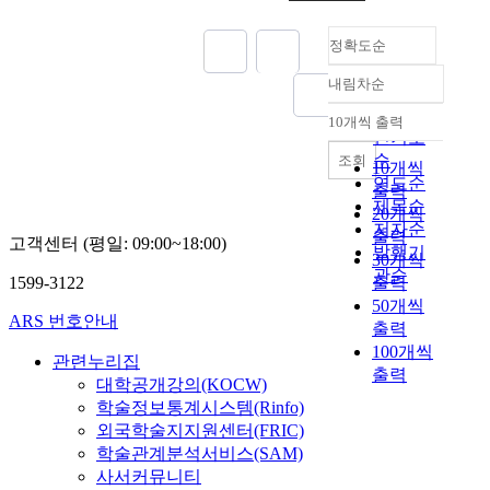
정확도순
내림차순
정확도
순
10개씩 출력
내림차순
인기도
순
조회
10개씩
연도순
출력
제목순
20개씩
저자순
출력
고객센터 (평일: 09:00~18:00)
발행기
30개씩
관순
1599-3122
출력
50개씩
ARS 번호안내
출력
100개씩
관련누리집
출력
대학공개강의(KOCW)
학술정보통계시스템(Rinfo)
외국학술지지원센터(FRIC)
학술관계분석서비스(SAM)
사서커뮤니티