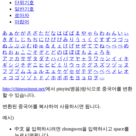
단위기호
일반기호
로마자
아랍어
あ
ぁ
か
が
さ
ざ
た
だ
な
は
ば
ぱ
ま
や
ゃ
ら
わ
ゎ
ん
い
ぃ
き
ぎ
し
じ
ち
ぢ
に
ひ
び
ぴ
み
り
う
ぅ
く
ぐ
す
ず
つ
づ
っ
ぬ
ふ
ぶ
ぷ
む
ゆ
ゅ
る
え
ぇ
け
げ
せ
ぜ
て
で
ね
へ
べ
ぺ
め
れ
お
ぉ
こ
ご
そ
ぞ
と
ど
の
ほ
ぼ
ぽ
も
よ
ょ
ろ
を
ア
ァ
カ
サ
ザ
タ
ダ
ナ
ハ
バ
パ
マ
ヤ
ャ
ラ
ワ
ヮ
ン
イ
ィ
キ
ギ
シ
ジ
チ
ヂ
ニ
ヒ
ビ
ピ
ミ
リ
ウ
ゥ
ク
グ
ス
ズ
ツ
ヅ
ッ
ヌ
フ
ブ
プ
ム
ユ
ュ
ル
エ
ェ
ケ
ゲ
セ
ゼ
テ
デ
ヘ
ベ
ペ
メ
レ
オ
ォ
コ
ゴ
ソ
ゾ
ト
ド
ノ
ホ
ボ
ポ
モ
ヨ
ョ
ロ
ヲ
―
http://chineseinput.net/
에서 pinyin(병음)방식으로 중국어를 변환
할 수 있습니다.
변환된 중국어를 복사하여 사용하시면 됩니다.
예시)
中文 을 입력하시려면
zhongwen
을 입력하시고 space를
누르시면됩니다.