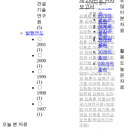
계 2차년도 연차
로
순
건설
10개씩 출력
내림차순
많
보고서
인기도
기술
이
순
조회
10개씩
연구
김종옥
,
황인수
,
윤자
본
연도순
출력
원
홍
,
김세창
,
박창목
,
박
자
제목순
균수
,
이종원
,
정균양
,
(5)
20개씩
료
저자순
김외현
,
서광덕
,
방이
발행연도
출력
석
,
안희재
,
김유현
,
정
발행기
30개씩
창훈
,
김종석
,
이명식
,
관순
2001
출력
이동조
,
이광주
,
정만
(1)
활
50개씩
규
,
양재철
,
서영우
,
김
용
출력
장관
,
서흥석
,
우재희
,
2000
도
김기범
,
전부영
,
이은
100개씩
(1)
주
,
곽성구(현대중공
높
출력
업㈜)
,
고남철
,
김희
은
1999
성
,
최훈식
,
길병근
,
김
자
(1)
근호
,
이석영
,
최준식
,
료
김항중(정원산전㈜)
,
1998
엄문광
,
김병하
,
김진
(1)
봉
,
김종훈
,
전호식(한
국기계연구원)
,
박경
1997
엽
,
이우영
,
송기동
,
최
(1)
영길
,
선종호
,
정진교
,
오연호(한국전기연
오늘 본 자료
구원)