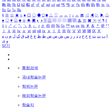
㎒
㎓
㎔
Ω
㏀
㏁
㎊
㎋
㎌
㏖
㏅
㎭
㎮
㎯
㏛
㎩
㎪
㎫
㎬
㏝
㏐
㏓
㏃
㏉
㏜
㏆
§
※
☆
★
○
●
◎
◇
◆
□
■
△
▽
→
←
↑
↓
↔
〓
◁
◀
▷
▶
♤
♠
♡
♥
♧
♣
⊙
◈
▣
◐
◑
▒
▤
▥
▨
▧
▦
▩
♨
☏
☎
☜
☞
¶
†
‡
↕
↗
↙
↖
↘
♭
♩
♪
♬
㉿
㈜
№
㏇
™
㏂
㏘
℡
＃
＆
＊
＠
ª
º
ⅰ
ⅱ
ⅲ
ⅳ
ⅴ
ⅵ
ⅶ
ⅷ
ⅸ
ⅹ
Ⅰ
Ⅱ
Ⅲ
Ⅳ
Ⅴ
Ⅵ
Ⅶ
Ⅷ
Ⅸ
Ⅹ
ا
ب
ت
ث
ج
ح
خ
د
ذ
ر
ز
س
ش
ص
ض
ط
ظ
ع
غ
ف
ق
ک
ل
م
ن
ه
و
ی
닫기
통합검색
국내학술논문
학위논문
해외학술논문
학술지