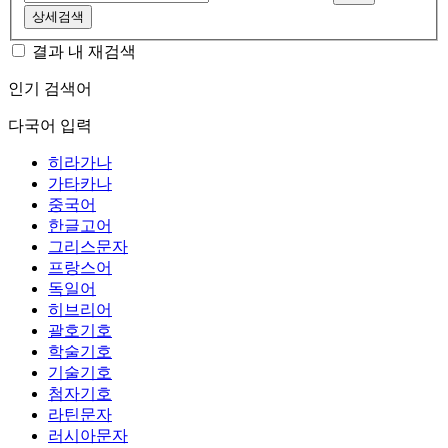
상세검색
결과 내 재검색
인기 검색어
다국어 입력
히라가나
가타카나
중국어
한글고어
그리스문자
프랑스어
독일어
히브리어
괄호기호
학술기호
기술기호
첨자기호
라틴문자
러시아문자