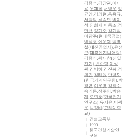
김종석
,
김장관
,
이재
용
,
우재희
,
서영우
,
정
균양
,
김외현
,
홍용규
,
서광덕
,
최승면
,
방이
석
,
안희재
,
이동조
,
정
만규
,
정기주
,
김기범
,
이광주(현대중공업)
,
박상호
,
이운재
,
임영
철(태진공업사)
,
윤성
근(대흥엔지니어링)
,
김종식
,
곽재창(산일
전기)
,
변준형
,
이상
관
,
김병하
,
김진봉
,
정
의민
,
김태원
,
안영재
(한국기계연구원)
,
박
경엽
,
이우영
,
김광수
,
송기동
,
정주영
,
박승
재
,
오연호(한국전기
연구소)
,
유지윤
,
이광
운
,
박정배(고려대학
교)
건설교통부
1999
한국건설기술연
구원