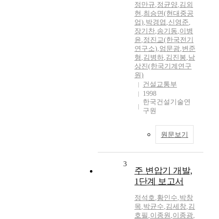
정만규
,
정균양
,
김외
현
,
최승면(현대중공
업)
,
박경엽
,
신영준
,
장기찬
,
송기동
,
이병
윤
,
정진교(한국전기
연구소)
,
엄문광
,
변준
형
,
김병하
,
김진봉
,
남
상진(한국기계연구
원)
건설교통부
1998
한국건설기술연
구원
원문보기
3
주 변압기 개발,
1단계 보고서
정석호
,
황인수
,
박창
목
,
박균수
,
김세창
,
김
호필
,
이종원
,
이종광
,