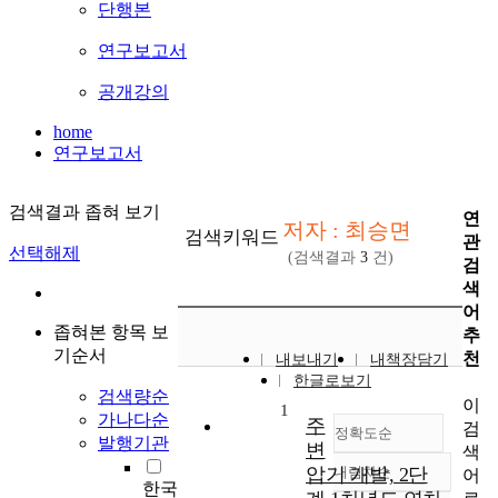
단행본
연구보고서
공개강의
home
연구보고서
검색결과 좁혀 보기
연
저자 : 최승면
검색키워드
관
선택해제
(검색결과
3
건)
검
색
어
좁혀본 항목 보
추
기순서
천
내보내기
내책장담기
한글로보기
검색량순
이
1
가나다순
주
검
정확도순
발행기관
변
색
압기 개발, 2단
내림차순
어
정확도
한국