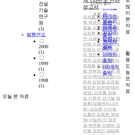
계 1차년도 연차
로
순
건설
10개씩 출력
내림차순
많
보고서
인기도
기술
이
순
조회
10개씩
연구
정석호
,
황인수
,
박창
본
연도순
출력
원
목
,
박균수
,
김세창
,
김
자
제목순
호필
,
이종원
,
정균양
,
(3)
20개씩
료
저자순
김외현
,
홍용규
,
최승
발행연도
출력
면
,
서광덕
,
방이석
,
한
발행기
30개씩
성덕
,
이용수
,
김종석
,
관순
2000
출력
이명식
,
이동조
,
이광
(1)
활
50개씩
주
,
정만규
,
안희재
,
서
용
출력
영우
,
김장관
,
서흥석
,
1999
도
우재희
,
정길주
,
김기
100개씩
(1)
범
,
전부영
,
이은주
,
곽
높
출력
성구(현대중공업)
,
이
은
1998
운재
,
임영철
,
김경철
,
자
(1)
박정준
,
임은영(태진
료
공업)
,
김준황
,
장희
오늘 본 자료
조
,
이윤우
,
강기발
,
염
종훈(대흥엔지니어
링)
,
김삼희
,
신지옥
,
김홍관
,
김동현
,
곽재
창(산일전기)
,
엄문
광
,
변준형
,
김병하
,
김
진봉
,
정의민
,
김태원
,