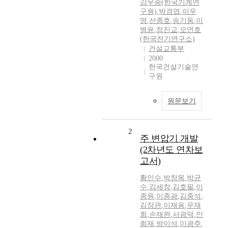
강우중(한국기계연
구원)
,
박경엽
,
이우
영
,
선종호
,
송기동
,
이
병윤
,
정진교
,
오연호
(한국전기연구소)
건설교통부
2000
한국건설기술연
구원
원문보기
2
주 변압기 개발
(2차년도 연차보
고서)
황인수
,
박창목
,
박균
수
,
김세창
,
김호필
,
이
종원
,
이종광
,
김종석
,
김장관
,
이재용
,
우재
희
,
손재완
,
서광덕
,
안
희재
,
방이석
,
이광주
,