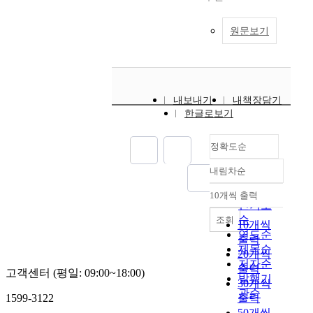
원문보기
내보내기
내책장담기
한글로보기
정확도순
내림차순
정확도
순
10개씩 출력
내림차순
인기도
순
조회
10개씩
연도순
출력
제목순
20개씩
저자순
출력
고객센터 (평일: 09:00~18:00)
발행기
30개씩
관순
1599-3122
출력
50개씩