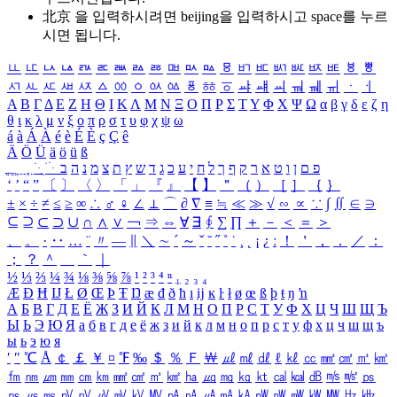
北京 을 입력하시려면
beijing
을 입력하시고 space를 누르
시면 됩니다.
ㅥ
ㅦ
ㅧ
ㅨ
ㅩ
ㅪ
ㅫ
ㅬ
ㅭ
ㅮ
ㅯ
ㅰ
ㅱ
ㅲ
ㅳ
ㅴ
ㅵ
ㅶ
ㅷ
ㅸ
ㅹ
ㅺ
ㅻ
ㅼ
ㅽ
ㅾ
ㅿ
ㆀ
ㆁ
ㆂ
ㆃ
ㆄ
ㆅ
ㆆ
ㆇ
ㆈ
ㆉ
ㆊ
ㆋ
ㆌ
ㆍ
ㆎ
Α
Β
Γ
Δ
Ε
Ζ
Η
Θ
Ι
Κ
Λ
Μ
Ν
Ξ
Ο
Π
Ρ
Σ
Τ
Υ
Φ
Χ
Ψ
Ω
α
β
γ
δ
ε
ζ
η
θ
ι
κ
λ
μ
ν
ξ
ο
π
ρ
σ
τ
υ
φ
χ
ψ
ω
á
à
Á
À
é
è
É
È
ç
Ç
ê
Ä
Ö
Ü
ä
ö
ü
ß
ְ
ֳ
ֲ
ֱ
ָ
ַ
ֵ
ֶ
ִ
ֹ
ּ
ֻ
ׂ
ׁ
ּ
ב
ה
נ
מ
צ
ת
ץ
ש
ד
ג
כ
ע
י
ח
ל
ך
ף
ק
ר
א
ט
ו
ן
ם
פ
‘
’
“
”
〔
〕
〈
〉
「
」
『
』
【
】
＂
（
）
［
］
｛
｝
±
×
÷
≠
≤
≥
∞
∴
♂
♀
∠
⊥
⌒
∂
∇
≡
≒
≪
≫
√
∽
∝
∵
∫
∬
∈
∋
⊆
⊇
⊂
⊃
∪
∩
∧
∨
￢
⇒
⇔
∀
∃
∮
∑
∏
＋
－
＜
＝
＞
、
。
·
‥
…
¨
〃
―
∥
＼
∼
´
～
ˇ
˘
˝
˚
˙
¸
˛
¡
¿
ː
！
＇
，
．
／
：
；
？
＾
＿
｀
｜
½
⅓
⅔
¼
¾
⅛
⅜
⅝
⅞
¹
²
³
⁴
ⁿ
₁
₂
₃
₄
Æ
Ð
Ħ
Ĳ
Ł
Ø
Œ
Þ
Ŧ
Ŋ
æ
đ
ð
ħ
ı
ĳ
ĸ
ŀ
ł
ø
œ
ß
þ
ŧ
ŋ
ŉ
А
Б
В
Г
Д
Е
Ё
Ж
З
И
Й
К
Л
М
Н
О
П
Р
С
Т
У
Ф
Х
Ц
Ч
Ш
Щ
Ъ
Ы
Ь
Э
Ю
Я
а
б
в
г
д
е
ё
ж
з
и
й
к
л
м
н
о
п
р
с
т
у
ф
х
ц
ч
ш
щ
ъ
ы
ь
э
ю
я
′
″
℃
Å
￠
￡
￥
¤
℉
‰
＄
％
Ｆ
￦
㎕
㎖
㎗
ℓ
㎘
㏄
㎣
㎤
㎥
㎦
㎙
㎚
㎛
㎜
㎝
㎞
㎟
㎠
㎡
㎢
㏊
㎍
㎎
㎏
㏏
㎈
㎉
㏈
㎧
㎨
㎰
㎱
㎲
㎳
㎴
㎵
㎶
㎷
㎸
㎹
㎀
㎁
㎂
㎃
㎄
㎺
㎻
㎽
㎾
㎿
㎐
㎑