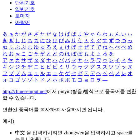
단위기호
일반기호
로마자
아랍어
あ
ぁ
か
が
さ
ざ
た
だ
な
は
ば
ぱ
ま
や
ゃ
ら
わ
ゎ
ん
い
ぃ
き
ぎ
し
じ
ち
ぢ
に
ひ
び
ぴ
み
り
う
ぅ
く
ぐ
す
ず
つ
づ
っ
ぬ
ふ
ぶ
ぷ
む
ゆ
ゅ
る
え
ぇ
け
げ
せ
ぜ
て
で
ね
へ
べ
ぺ
め
れ
お
ぉ
こ
ご
そ
ぞ
と
ど
の
ほ
ぼ
ぽ
も
よ
ょ
ろ
を
ア
ァ
カ
サ
ザ
タ
ダ
ナ
ハ
バ
パ
マ
ヤ
ャ
ラ
ワ
ヮ
ン
イ
ィ
キ
ギ
シ
ジ
チ
ヂ
ニ
ヒ
ビ
ピ
ミ
リ
ウ
ゥ
ク
グ
ス
ズ
ツ
ヅ
ッ
ヌ
フ
ブ
プ
ム
ユ
ュ
ル
エ
ェ
ケ
ゲ
セ
ゼ
テ
デ
ヘ
ベ
ペ
メ
レ
オ
ォ
コ
ゴ
ソ
ゾ
ト
ド
ノ
ホ
ボ
ポ
モ
ヨ
ョ
ロ
ヲ
―
http://chineseinput.net/
에서 pinyin(병음)방식으로 중국어를 변환
할 수 있습니다.
변환된 중국어를 복사하여 사용하시면 됩니다.
예시)
中文 을 입력하시려면
zhongwen
을 입력하시고 space를
누르시면됩니다.