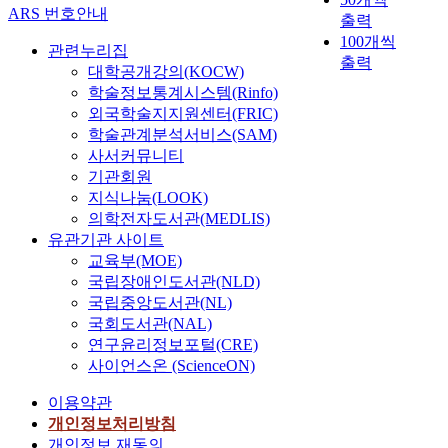
ARS 번호안내
출력
100개씩
관련누리집
출력
대학공개강의(KOCW)
학술정보통계시스템(Rinfo)
외국학술지지원센터(FRIC)
학술관계분석서비스(SAM)
사서커뮤니티
기관회원
지식나눔(LOOK)
의학전자도서관(MEDLIS)
유관기관 사이트
교육부(MOE)
국립장애인도서관(NLD)
국립중앙도서관(NL)
국회도서관(NAL)
연구윤리정보포털(CRE)
사이언스온 (ScienceON)
이용약관
개인정보처리방침
개인정보 재동의