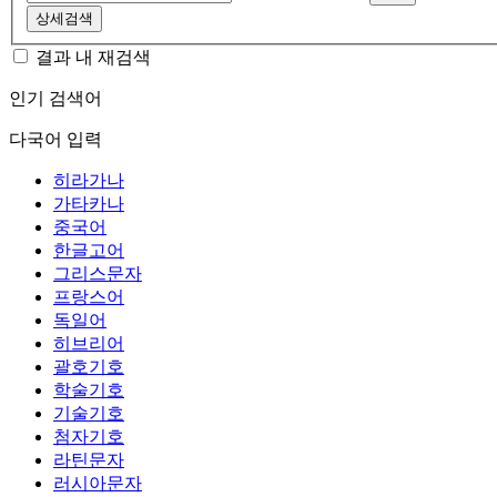
상세검색
결과 내 재검색
인기 검색어
다국어 입력
히라가나
가타카나
중국어
한글고어
그리스문자
프랑스어
독일어
히브리어
괄호기호
학술기호
기술기호
첨자기호
라틴문자
러시아문자