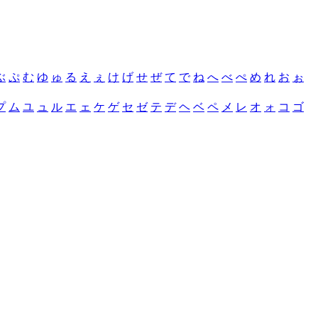
ぶ
ぷ
む
ゆ
ゅ
る
え
ぇ
け
げ
せ
ぜ
て
で
ね
へ
べ
ぺ
め
れ
お
ぉ
プ
ム
ユ
ュ
ル
エ
ェ
ケ
ゲ
セ
ゼ
テ
デ
ヘ
ベ
ペ
メ
レ
オ
ォ
コ
ゴ