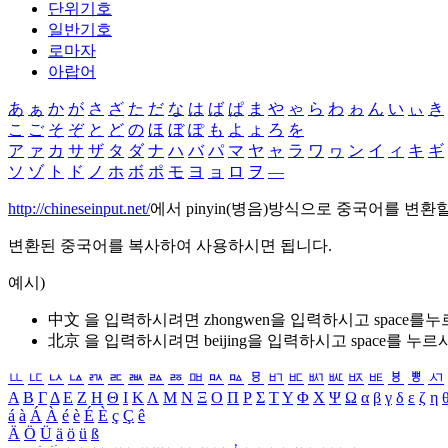
단위기호
일반기호
로마자
아랍어
あ
ぁ
か
が
さ
ざ
た
だ
な
は
ば
ぱ
ま
や
ゃ
ら
わ
ゎ
ん
い
ぃ
き
こ
ご
そ
ぞ
と
ど
の
ほ
ぼ
ぽ
も
よ
ょ
ろ
を
ア
ァ
カ
サ
ザ
タ
ダ
ナ
ハ
バ
パ
マ
ヤ
ャ
ラ
ワ
ヮ
ン
イ
ィ
キ
ギ
ソ
ゾ
ト
ド
ノ
ホ
ボ
ポ
モ
ヨ
ョ
ロ
ヲ
―
http://chineseinput.net/
에서 pinyin(병음)방식으로 중국어를 변환
변환된 중국어를 복사하여 사용하시면 됩니다.
예시)
中文 을 입력하시려면
zhongwen
을 입력하시고 space를
北京 을 입력하시려면
beijing
을 입력하시고 space를 누르
ㅥ
ㅦ
ㅧ
ㅨ
ㅩ
ㅪ
ㅫ
ㅬ
ㅭ
ㅮ
ㅯ
ㅰ
ㅱ
ㅲ
ㅳ
ㅴ
ㅵ
ㅶ
ㅷ
ㅸ
ㅹ
ㅺ
Α
Β
Γ
Δ
Ε
Ζ
Η
Θ
Ι
Κ
Λ
Μ
Ν
Ξ
Ο
Π
Ρ
Σ
Τ
Υ
Φ
Χ
Ψ
Ω
α
β
γ
δ
ε
ζ
η
á
à
Á
À
é
è
É
È
ç
Ç
ê
Ä
Ö
Ü
ä
ö
ü
ß