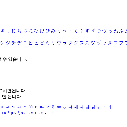
ぎ
し
じ
ち
ぢ
に
ひ
び
ぴ
み
り
う
ぅ
く
ぐ
す
ず
つ
づ
っ
ぬ
ふ
シ
ジ
チ
ヂ
ニ
ヒ
ビ
ピ
ミ
リ
ウ
ゥ
ク
グ
ス
ズ
ツ
ヅ
ッ
ヌ
フ
ブ
할 수 있습니다.
누르시면됩니다.
시면 됩니다.
ㅻ
ㅼ
ㅽ
ㅾ
ㅿ
ㆀ
ㆁ
ㆂ
ㆃ
ㆄ
ㆅ
ㆆ
ㆇ
ㆈ
ㆉ
ㆊ
ㆋ
ㆌ
ㆍ
ㆎ
θ
ι
κ
λ
μ
ν
ξ
ο
π
ρ
σ
τ
υ
φ
χ
ψ
ω