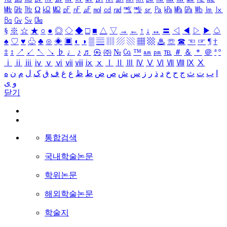
㎒
㎓
㎔
Ω
㏀
㏁
㎊
㎋
㎌
㏖
㏅
㎭
㎮
㎯
㏛
㎩
㎪
㎫
㎬
㏝
㏐
㏓
㏃
㏉
㏜
㏆
§
※
☆
★
○
●
◎
◇
◆
□
■
△
▽
→
←
↑
↓
↔
〓
◁
◀
▷
▶
♤
♠
♡
♥
♧
♣
⊙
◈
▣
◐
◑
▒
▤
▥
▨
▧
▦
▩
♨
☏
☎
☜
☞
¶
†
‡
↕
↗
↙
↖
↘
♭
♩
♪
♬
㉿
㈜
№
㏇
™
㏂
㏘
℡
＃
＆
＊
＠
ª
º
ⅰ
ⅱ
ⅲ
ⅳ
ⅴ
ⅵ
ⅶ
ⅷ
ⅸ
ⅹ
Ⅰ
Ⅱ
Ⅲ
Ⅳ
Ⅴ
Ⅵ
Ⅶ
Ⅷ
Ⅸ
Ⅹ
ا
ب
ت
ث
ج
ح
خ
د
ذ
ر
ز
س
ش
ص
ض
ط
ظ
ع
غ
ف
ق
ک
ل
م
ن
ه
و
ی
닫기
통합검색
국내학술논문
학위논문
해외학술논문
학술지