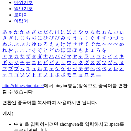
단위기호
일반기호
로마자
아랍어
あ
ぁ
か
が
さ
ざ
た
だ
な
は
ば
ぱ
ま
や
ゃ
ら
わ
ゎ
ん
い
ぃ
き
ぎ
し
じ
ち
ぢ
に
ひ
び
ぴ
み
り
う
ぅ
く
ぐ
す
ず
つ
づ
っ
ぬ
ふ
ぶ
ぷ
む
ゆ
ゅ
る
え
ぇ
け
げ
せ
ぜ
て
で
ね
へ
べ
ぺ
め
れ
お
ぉ
こ
ご
そ
ぞ
と
ど
の
ほ
ぼ
ぽ
も
よ
ょ
ろ
を
ア
ァ
カ
サ
ザ
タ
ダ
ナ
ハ
バ
パ
マ
ヤ
ャ
ラ
ワ
ヮ
ン
イ
ィ
キ
ギ
シ
ジ
チ
ヂ
ニ
ヒ
ビ
ピ
ミ
リ
ウ
ゥ
ク
グ
ス
ズ
ツ
ヅ
ッ
ヌ
フ
ブ
プ
ム
ユ
ュ
ル
エ
ェ
ケ
ゲ
セ
ゼ
テ
デ
ヘ
ベ
ペ
メ
レ
オ
ォ
コ
ゴ
ソ
ゾ
ト
ド
ノ
ホ
ボ
ポ
モ
ヨ
ョ
ロ
ヲ
―
http://chineseinput.net/
에서 pinyin(병음)방식으로 중국어를 변환
할 수 있습니다.
변환된 중국어를 복사하여 사용하시면 됩니다.
예시)
中文 을 입력하시려면
zhongwen
을 입력하시고 space를
누르시면됩니다.