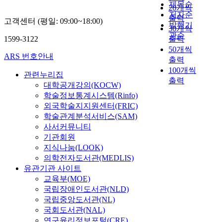
제목순
20개씩
저자순
출력
고객센터 (평일: 09:00~18:00)
발행기
30개씩
관순
1599-3122
출력
50개씩
ARS 번호안내
출력
100개씩
관련누리집
출력
대학공개강의(KOCW)
학술정보통계시스템(Rinfo)
외국학술지지원센터(FRIC)
학술관계분석서비스(SAM)
사서커뮤니티
기관회원
지식나눔(LOOK)
의학전자도서관(MEDLIS)
유관기관 사이트
교육부(MOE)
국립장애인도서관(NLD)
국립중앙도서관(NL)
국회도서관(NAL)
연구윤리정보포털(CRE)