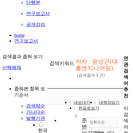
단행본
연구보고서
공개강의
home
연구보고서
검색결과 좁혀 보기
연
저자 : 윤성근(대
검색키워드
관
흥엔지니어링)
선택해제
검
(검색결과
1
건)
색
어
좁혀본 항목 보
추
기순서
천
내보내기
내책장담기
검색량순
이
한글로보기
가나다순
검
1
발행기관
주
색
정확도순
변
어
한국
내림차순