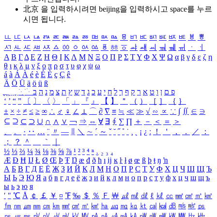
北京 을 입력하시려면
beijing
을 입력하시고 space를 누르
시면 됩니다.
ㅥ
ㅦ
ㅧ
ㅨ
ㅩ
ㅪ
ㅫ
ㅬ
ㅭ
ㅮ
ㅯ
ㅰ
ㅱ
ㅲ
ㅳ
ㅴ
ㅵ
ㅶ
ㅷ
ㅸ
ㅹ
ㅺ
ㅻ
ㅼ
ㅽ
ㅾ
ㅿ
ㆀ
ㆁ
ㆂ
ㆃ
ㆄ
ㆅ
ㆆ
ㆇ
ㆈ
ㆉ
ㆊ
ㆋ
ㆌ
ㆍ
ㆎ
Α
Β
Γ
Δ
Ε
Ζ
Η
Θ
Ι
Κ
Λ
Μ
Ν
Ξ
Ο
Π
Ρ
Σ
Τ
Υ
Φ
Χ
Ψ
Ω
α
β
γ
δ
ε
ζ
η
θ
ι
κ
λ
μ
ν
ξ
ο
π
ρ
σ
τ
υ
φ
χ
ψ
ω
á
à
Á
À
é
è
É
È
ç
Ç
ê
Ä
Ö
Ü
ä
ö
ü
ß
ְ
ֳ
ֲ
ֱ
ָ
ַ
ֵ
ֶ
ִ
ֹ
ּ
ֻ
ׂ
ׁ
ּ
ב
ה
נ
מ
צ
ת
ץ
ש
ד
ג
כ
ע
י
ח
ל
ך
ף
ק
ר
א
ט
ו
ן
ם
פ
‘
’
“
”
〔
〕
〈
〉
「
」
『
』
【
】
＂
（
）
［
］
｛
｝
±
×
÷
≠
≤
≥
∞
∴
♂
♀
∠
⊥
⌒
∂
∇
≡
≒
≪
≫
√
∽
∝
∵
∫
∬
∈
∋
⊆
⊇
⊂
⊃
∪
∩
∧
∨
￢
⇒
⇔
∀
∃
∮
∑
∏
＋
－
＜
＝
＞
、
。
·
‥
…
¨
〃
―
∥
＼
∼
´
～
ˇ
˘
˝
˚
˙
¸
˛
¡
¿
ː
！
＇
，
．
／
：
；
？
＾
＿
｀
｜
½
⅓
⅔
¼
¾
⅛
⅜
⅝
⅞
¹
²
³
⁴
ⁿ
₁
₂
₃
₄
Æ
Ð
Ħ
Ĳ
Ł
Ø
Œ
Þ
Ŧ
Ŋ
æ
đ
ð
ħ
ı
ĳ
ĸ
ŀ
ł
ø
œ
ß
þ
ŧ
ŋ
ŉ
А
Б
В
Г
Д
Е
Ё
Ж
З
И
Й
К
Л
М
Н
О
П
Р
С
Т
У
Ф
Х
Ц
Ч
Ш
Щ
Ъ
Ы
Ь
Э
Ю
Я
а
б
в
г
д
е
ё
ж
з
и
й
к
л
м
н
о
п
р
с
т
у
ф
х
ц
ч
ш
щ
ъ
ы
ь
э
ю
я
′
″
℃
Å
￠
￡
￥
¤
℉
‰
＄
％
Ｆ
￦
㎕
㎖
㎗
ℓ
㎘
㏄
㎣
㎤
㎥
㎦
㎙
㎚
㎛
㎜
㎝
㎞
㎟
㎠
㎡
㎢
㏊
㎍
㎎
㎏
㏏
㎈
㎉
㏈
㎧
㎨
㎰
㎱
㎲
㎳
㎴
㎵
㎶
㎷
㎸
㎹
㎀
㎁
㎂
㎃
㎄
㎺
㎻
㎽
㎾
㎿
㎐
㎑