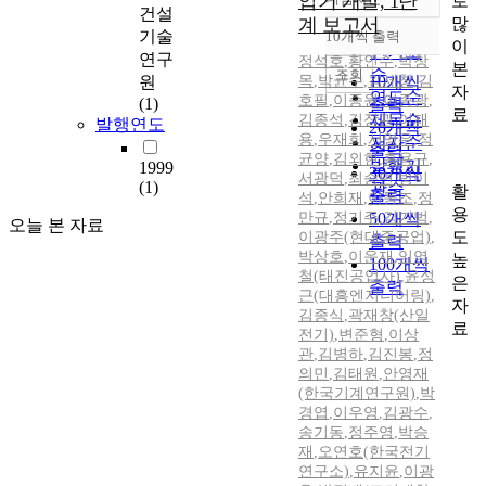
압기 개발, 1단
로
정확도
건설
많
계 보고서
순
기술
10개씩 출력
내림차순
이
인기도
연구
정석호
,
황인수
,
박창
본
순
조회
원
목
,
박균수
,
김세창
10개씩
,
김
자
연도순
호필
,
이종원
,
이종광
,
(1)
출력
료
제목순
김종석
,
김장관
,
이재
발행연도
20개씩
용
,
우재희
,
서영우
,
정
저자순
출력
균양
,
김외현
,
홍용규
,
발행기
1999
30개씩
서광덕
,
최승면
,
방이
(1)
관순
활
출력
석
,
안희재
,
이동조
,
정
용
만규
,
정기주
50개씩
,
김기범
,
오늘 본 자료
도
이광주(현대중공업)
,
출력
박상호
,
이운재
,
임영
높
100개씩
철(태진공업사)
,
윤성
은
출력
근(대흥엔지니어링)
,
자
김종식
,
곽재창(산일
료
전기)
,
변준형
,
이상
관
,
김병하
,
김진봉
,
정
의민
,
김태원
,
안영재
(한국기계연구원)
,
박
경엽
,
이우영
,
김광수
,
송기동
,
정주영
,
박승
재
,
오연호(한국전기
연구소)
,
유지윤
,
이광