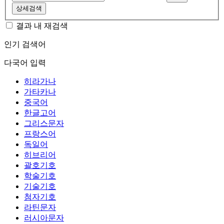
상세검색
결과 내 재검색
인기 검색어
다국어 입력
히라가나
가타카나
중국어
한글고어
그리스문자
프랑스어
독일어
히브리어
괄호기호
학술기호
기술기호
첨자기호
라틴문자
러시아문자