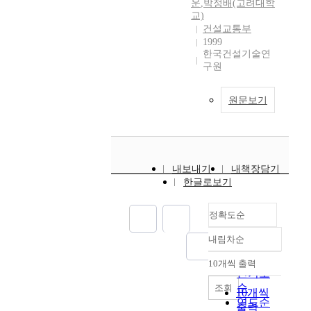
운
,
박정배(고려대학
교)
건설교통부
1999
한국건설기술연
구원
원문보기
내보내기
내책장담기
한글로보기
정확도순
내림차순
정확도
순
10개씩 출력
내림차순
인기도
순
조회
10개씩
연도순
출력