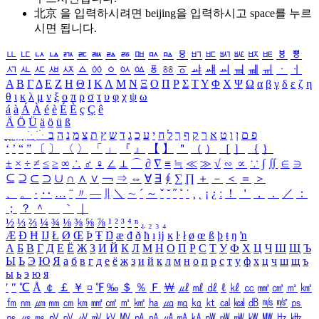
北京 을 입력하시려면
beijing
을 입력하시고 space를 누르
시면 됩니다.
ㅥ
ㅦ
ㅧ
ㅨ
ㅩ
ㅪ
ㅫ
ㅬ
ㅭ
ㅮ
ㅯ
ㅰ
ㅱ
ㅲ
ㅳ
ㅴ
ㅵ
ㅶ
ㅷ
ㅸ
ㅹ
ㅺ
ㅻ
ㅼ
ㅽ
ㅾ
ㅿ
ㆀ
ㆁ
ㆂ
ㆃ
ㆄ
ㆅ
ㆆ
ㆇ
ㆈ
ㆉ
ㆊ
ㆋ
ㆌ
ㆍ
ㆎ
Α
Β
Γ
Δ
Ε
Ζ
Η
Θ
Ι
Κ
Λ
Μ
Ν
Ξ
Ο
Π
Ρ
Σ
Τ
Υ
Φ
Χ
Ψ
Ω
α
β
γ
δ
ε
ζ
η
θ
ι
κ
λ
μ
ν
ξ
ο
π
ρ
σ
τ
υ
φ
χ
ψ
ω
á
à
Á
À
é
è
É
È
ç
Ç
ê
Ä
Ö
Ü
ä
ö
ü
ß
ְ
ֳ
ֲ
ֱ
ָ
ַ
ֵ
ֶ
ִ
ֹ
ּ
ֻ
ׂ
ׁ
ּ
ב
ה
נ
מ
צ
ת
ץ
ש
ד
ג
כ
ע
י
ח
ל
ך
ף
ק
ר
א
ט
ו
ן
ם
פ
‘
’
“
”
〔
〕
〈
〉
「
」
『
』
【
】
＂
（
）
［
］
｛
｝
±
×
÷
≠
≤
≥
∞
∴
♂
♀
∠
⊥
⌒
∂
∇
≡
≒
≪
≫
√
∽
∝
∵
∫
∬
∈
∋
⊆
⊇
⊂
⊃
∪
∩
∧
∨
￢
⇒
⇔
∀
∃
∮
∑
∏
＋
－
＜
＝
＞
、
。
·
‥
…
¨
〃
―
∥
＼
∼
´
～
ˇ
˘
˝
˚
˙
¸
˛
¡
¿
ː
！
＇
，
．
／
：
；
？
＾
＿
｀
｜
½
⅓
⅔
¼
¾
⅛
⅜
⅝
⅞
¹
²
³
⁴
ⁿ
₁
₂
₃
₄
Æ
Ð
Ħ
Ĳ
Ł
Ø
Œ
Þ
Ŧ
Ŋ
æ
đ
ð
ħ
ı
ĳ
ĸ
ŀ
ł
ø
œ
ß
þ
ŧ
ŋ
ŉ
А
Б
В
Г
Д
Е
Ё
Ж
З
И
Й
К
Л
М
Н
О
П
Р
С
Т
У
Ф
Х
Ц
Ч
Ш
Щ
Ъ
Ы
Ь
Э
Ю
Я
а
б
в
г
д
е
ё
ж
з
и
й
к
л
м
н
о
п
р
с
т
у
ф
х
ц
ч
ш
щ
ъ
ы
ь
э
ю
я
′
″
℃
Å
￠
￡
￥
¤
℉
‰
＄
％
Ｆ
￦
㎕
㎖
㎗
ℓ
㎘
㏄
㎣
㎤
㎥
㎦
㎙
㎚
㎛
㎜
㎝
㎞
㎟
㎠
㎡
㎢
㏊
㎍
㎎
㎏
㏏
㎈
㎉
㏈
㎧
㎨
㎰
㎱
㎲
㎳
㎴
㎵
㎶
㎷
㎸
㎹
㎀
㎁
㎂
㎃
㎄
㎺
㎻
㎽
㎾
㎿
㎐
㎑