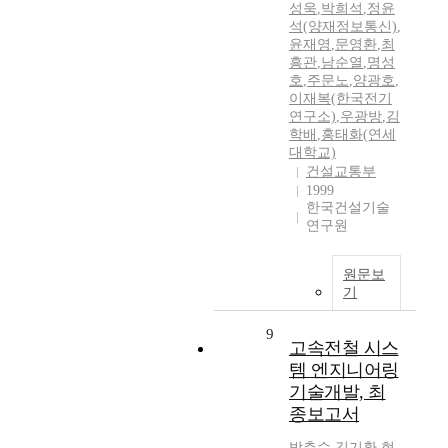
성욱
,
박희석
,
정윤
석(양재정보통신)
,
윤재영
,
문영환
,
최
흥관
,
남순열
,
명성
호
,
주문노
,
양광호
,
이재복(한국전기
연구소)
,
우광방
,
김
학배
,
홍태화(연세
대학교)
건설교통부
1999
한국건설기술
연구원
원문보
기
9
고속전철 시스
템 엔지니어링
기술개발, 최
종보고서
박춘수
,
김기환
,
현