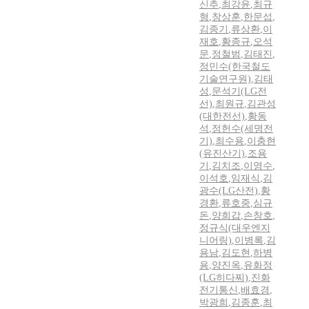
신추
,
최강윤
,
최규
형
,
창상훈
,
한문섭
,
김종기
,
류상환
,
이
재호
,
황종규
,
오석
문
,
정철범
,
김태진
,
정민수(한국철도
기술연구원)
,
김태
성
,
문석기(LG전
선)
,
최원규
,
김관성
(대한전선)
,
황동
석
,
정헌수(세명전
기)
,
최수용
,
이충현
(유진산기)
,
조용
기
,
김치조
,
이영수
,
이석호
,
임재식
,
김
광수(LG산전)
,
황
경환
,
류호중
,
심규
돈
,
양희갑
,
손창호
,
정규식(대우엔지
니어링)
,
이병록
,
김
용남
,
김도현
,
하병
용
,
양진옥
,
유화정
(LG히다찌)
,
진화
전기통신
,
배효경
,
박광희
,
김종훈
,
최