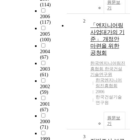
원문보
(114)
기
2006
2
(117)
「엔지니어링
사업대가의 기
2005
준」 개정안
(100)
마련을 위한
2004
공청회
(67)
한국엔지니어링진
2003
흥협회
,
한국건설
(61)
기술연구원
한국엔지니어
링진흥협회
2002
(59)
2006
한국건설기술
연구원
2001
(67)
원문보
2000
기
(71)
3
1999