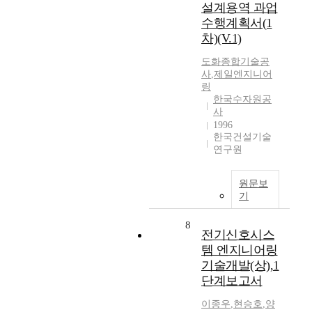
설계용역 과업
수행계획서(1
차)(V.1)
도화종합기술공
사
,
제일엔지니어
링
한국수자원공
사
1996
한국건설기술
연구원
원문보
기
8
전기신호시스
템 엔지니어링
기술개발(상),1
단계보고서
이종우
,
현승호
,
양