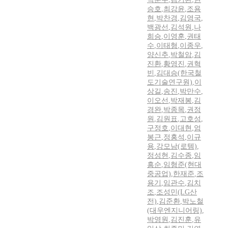
승호
,
최강윤
,
조용
현
,
박찬경
,
김영국
,
백광선
,
김석원
,
나
희승
,
이영훈
,
권태
수
,
이태형
,
이종우
,
양신추
,
박철암
,
김
진환
,
황영진
,
권혁
빈
,
김대승(한국철
도기술연구원)
,
이
상길
,
송진
,
박만수
,
이오선
,
박재봉
,
김
경완
,
박종목
,
권정
원
,
김원표
,
고호성
,
구정호
,
이대현
,
엄
봉근
,
정홍석
,
이규
용
,
강모남(로템)
,
정성현
,
김수종
,
임
흥순
,
임형준(현대
중공업)
,
한재준
,
조
용기
,
임관수
,
김치
조
,
조성민(LG산
전)
,
김준환
,
박노철
(대우엔지니어링)
,
박영원
,
김진훈
,
유