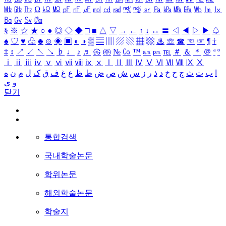
㎒
㎓
㎔
Ω
㏀
㏁
㎊
㎋
㎌
㏖
㏅
㎭
㎮
㎯
㏛
㎩
㎪
㎫
㎬
㏝
㏐
㏓
㏃
㏉
㏜
㏆
§
※
☆
★
○
●
◎
◇
◆
□
■
△
▽
→
←
↑
↓
↔
〓
◁
◀
▷
▶
♤
♠
♡
♥
♧
♣
⊙
◈
▣
◐
◑
▒
▤
▥
▨
▧
▦
▩
♨
☏
☎
☜
☞
¶
†
‡
↕
↗
↙
↖
↘
♭
♩
♪
♬
㉿
㈜
№
㏇
™
㏂
㏘
℡
＃
＆
＊
＠
ª
º
ⅰ
ⅱ
ⅲ
ⅳ
ⅴ
ⅵ
ⅶ
ⅷ
ⅸ
ⅹ
Ⅰ
Ⅱ
Ⅲ
Ⅳ
Ⅴ
Ⅵ
Ⅶ
Ⅷ
Ⅸ
Ⅹ
ا
ب
ت
ث
ج
ح
خ
د
ذ
ر
ز
س
ش
ص
ض
ط
ظ
ع
غ
ف
ق
ک
ل
م
ن
ه
و
ی
닫기
통합검색
국내학술논문
학위논문
해외학술논문
학술지