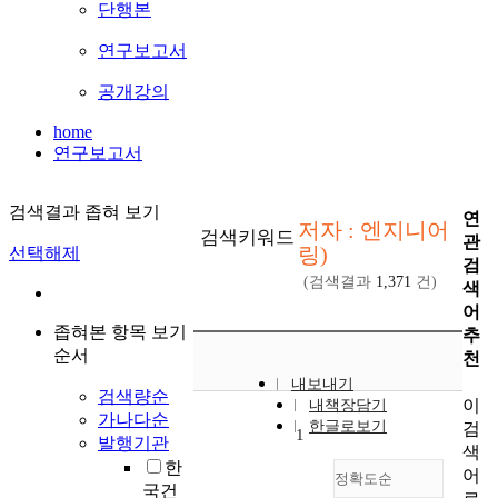
단행본
연구보고서
공개강의
home
연구보고서
검색결과 좁혀 보기
연
저자 : 엔지니어
검색키워드
관
링)
선택해제
검
(검색결과
1,371
건)
색
어
좁혀본 항목 보기
추
순서
천
내보내기
검색량순
이
내책장담기
가나다순
한글로보기
검
1
발행기관
색
한
어
정확도순
국건