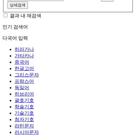
상세검색
결과 내 재검색
인기 검색어
다국어 입력
히라가나
가타카나
중국어
한글고어
그리스문자
프랑스어
독일어
히브리어
괄호기호
학술기호
기술기호
첨자기호
라틴문자
러시아문자