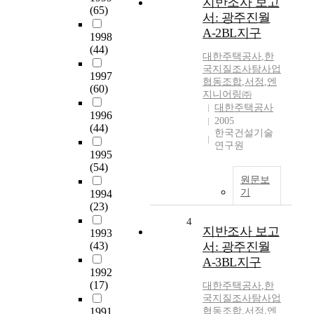
지반조사 보고
(65)
서: 광주진월
A-2BL지구
1998
(44)
대한주택공사
,
한
국지질조사탐사업
1997
협동조합
,
서정
,
엔
(60)
지니어링㈜
대한주택공사
1996
2005
(44)
한국건설기술
연구원
1995
(54)
원문보
기
1994
(23)
4
지반조사 보고
1993
(43)
서: 광주진월
A-3BL지구
1992
(17)
대한주택공사
,
한
국지질조사탐사업
1991
협동조합
,
서정
,
엔