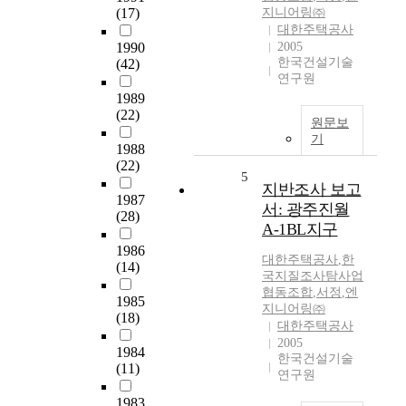
(17)
지니어링㈜
대한주택공사
1990
2005
한국건설기술
(42)
연구원
1989
(22)
원문보
기
1988
(22)
5
지반조사 보고
1987
서: 광주진월
(28)
A-1BL지구
1986
대한주택공사
,
한
(14)
국지질조사탐사업
협동조합
,
서정
,
엔
1985
지니어링㈜
(18)
대한주택공사
2005
1984
한국건설기술
(11)
연구원
1983