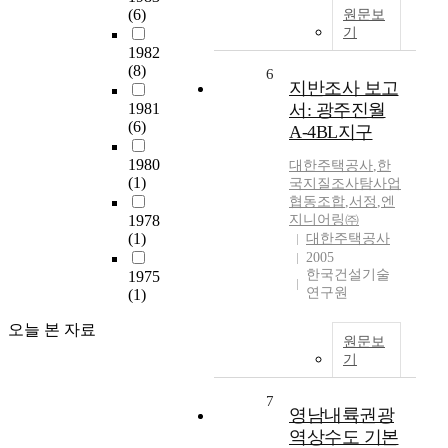
(6)
원문보
기
1982
(8)
6
지반조사 보고
1981
서: 광주진월
(6)
A-4BL지구
1980
대한주택공사
,
한
(1)
국지질조사탐사업
협동조합
,
서정
,
엔
1978
지니어링㈜
(1)
대한주택공사
2005
한국건설기술
1975
연구원
(1)
오늘 본 자료
원문보
기
7
영남내륙권광
역상수도 기본