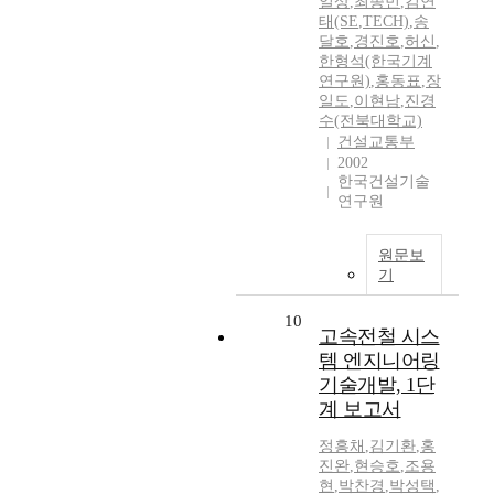
일상
,
최종민
,
김연
태(SE
,
TECH)
,
송
달호
,
경진호
,
허신
,
한형석(한국기계
연구원)
,
홍동표
,
장
일도
,
이현남
,
진경
수(전북대학교)
건설교통부
2002
한국건설기술
연구원
원문보
기
10
고속전철 시스
템 엔지니어링
기술개발, 1단
계 보고서
정흥채
,
김기환
,
홍
진완
,
현승호
,
조용
현
,
박찬경
,
박성택
,