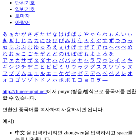
단위기호
일반기호
로마자
아랍어
あ
ぁ
か
が
さ
ざ
た
だ
な
は
ば
ぱ
ま
や
ゃ
ら
わ
ゎ
ん
い
ぃ
き
ぎ
し
じ
ち
ぢ
に
ひ
び
ぴ
み
り
う
ぅ
く
ぐ
す
ず
つ
づ
っ
ぬ
ふ
ぶ
ぷ
む
ゆ
ゅ
る
え
ぇ
け
げ
せ
ぜ
て
で
ね
へ
べ
ぺ
め
れ
お
ぉ
こ
ご
そ
ぞ
と
ど
の
ほ
ぼ
ぽ
も
よ
ょ
ろ
を
ア
ァ
カ
サ
ザ
タ
ダ
ナ
ハ
バ
パ
マ
ヤ
ャ
ラ
ワ
ヮ
ン
イ
ィ
キ
ギ
シ
ジ
チ
ヂ
ニ
ヒ
ビ
ピ
ミ
リ
ウ
ゥ
ク
グ
ス
ズ
ツ
ヅ
ッ
ヌ
フ
ブ
プ
ム
ユ
ュ
ル
エ
ェ
ケ
ゲ
セ
ゼ
テ
デ
ヘ
ベ
ペ
メ
レ
オ
ォ
コ
ゴ
ソ
ゾ
ト
ド
ノ
ホ
ボ
ポ
モ
ヨ
ョ
ロ
ヲ
―
http://chineseinput.net/
에서 pinyin(병음)방식으로 중국어를 변환
할 수 있습니다.
변환된 중국어를 복사하여 사용하시면 됩니다.
예시)
中文 을 입력하시려면
zhongwen
을 입력하시고 space를
누르시면됩니다.