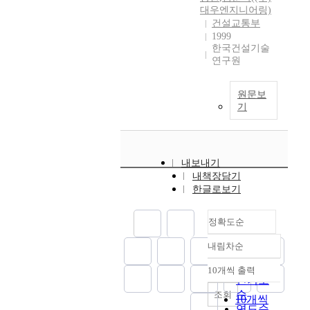
대우엔지니어링)
건설교통부
1999
한국건설기술
연구원
원문보
기
내보내기
내책장담기
한글로보기
정확도순
내림차순
정확도
순
10개씩 출력
내림차순
인기도
순
조회
10개씩
연도순