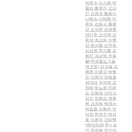
박춘수
,
이기원
,
박
철암
,
황영진
,
고상
진
,
김영국
,
황희수
,
나희승
,
이태형
,
이
종우
,
김용규
,
황종
규
,
오석문
,
김영훈
,
양신추
,
오지택
,
강
윤석
,
최강윤
,
신형
섭
,
윤성철
,
조연옥
,
김석원
,
한기흥
,
김
형진
,
권삼영
,
전용
렬(한국철도기술
연구원)
,
김규철
,
김
종현
,
이중규
,
박형
순
,
이병석
,
정병호
,
장대성
,
우관제
,
김
창래
,
박노원
,
민평
오
,
김용재
,
강만식
,
김진
,
장환섭
,
곽종
현
,
김경하
,
박계서
,
박일철
,
김혁주
,
우
이완
,
한정수
,
박성
호
,
이종성
,
강리택
(현대정공(주))
,
송
진
,
박광복
,
정인대
,