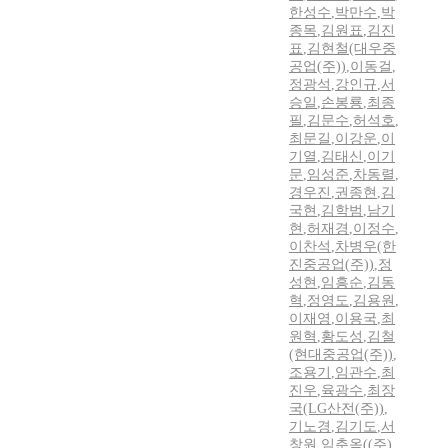
한성수
,
박만수
,
박
종목
,
김원표
,
김진
표
,
김현철(대우중
공업(주))
,
이동걸
,
정광석
,
강인규
,
서
승일
,
손봉룡
,
최종
필
,
김문수
,
허석호
,
최문길
,
이강운
,
이
기열
,
김태신
,
이기
문
,
임성준
,
차동렬
,
경우진
,
권종현
,
김
국현
,
김학범
,
남기
현
,
허재경
,
이정수
,
이찬석
,
차병우(한
진중공업(주))
,
정
성현
,
임흥순
,
김동
혁
,
정영도
,
김용원
,
이재영
,
이용국
,
최
원혁
,
황도성
,
김철
(현대중공업(주))
,
조용기
,
임관수
,
최
진우
,
육광수
,
최장
국(LG산전(주))
,
기노경
,
김기도
,
서
창원
,
임춘옥((주)