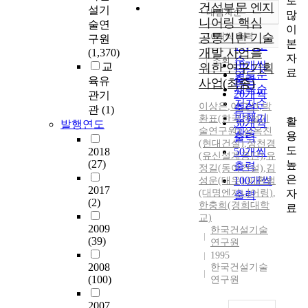
로
건설부문 엔지
설기
내림차순
많
정확도
니어링 핵심
술연
이
순
공통기반 기술
10개씩 출력
구원
내림차순
본
인기도
개발 사업을
(1,370)
자
순
조회
10개씩
교
위한 연구기획
료
연도순
출력
육유
사업(최종)
제목순
20개씩
관기
저자순
이상은
,
이교선
,
박
출력
관
(1)
발행기
환표(한국건설기
활
30개씩
발행연도
술연구원)
,
심옥진
관순
용
출력
(현대건설)
,
성천경
도
2018
50개씩
(유신설계공단)
,
유
(27)
높
출력
정길(동아건설)
,
김
은
100개씩
성운(대우)
,
이환범
2017
자
(대명엔지니어링)
,
출력
(2)
한충희(경희대학
료
교)
2009
한국건설기술
(39)
연구원
1995
2008
한국건설기술
(100)
연구원
2007