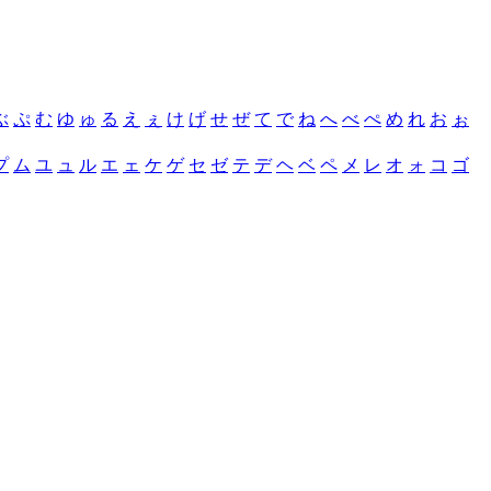
ぶ
ぷ
む
ゆ
ゅ
る
え
ぇ
け
げ
せ
ぜ
て
で
ね
へ
べ
ぺ
め
れ
お
ぉ
プ
ム
ユ
ュ
ル
エ
ェ
ケ
ゲ
セ
ゼ
テ
デ
ヘ
ベ
ペ
メ
レ
オ
ォ
コ
ゴ