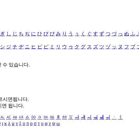
ぎ
し
じ
ち
ぢ
に
ひ
び
ぴ
み
り
う
ぅ
く
ぐ
す
ず
つ
づ
っ
ぬ
ふ
シ
ジ
チ
ヂ
ニ
ヒ
ビ
ピ
ミ
リ
ウ
ゥ
ク
グ
ス
ズ
ツ
ヅ
ッ
ヌ
フ
ブ
할 수 있습니다.
누르시면됩니다.
시면 됩니다.
ㅻ
ㅼ
ㅽ
ㅾ
ㅿ
ㆀ
ㆁ
ㆂ
ㆃ
ㆄ
ㆅ
ㆆ
ㆇ
ㆈ
ㆉ
ㆊ
ㆋ
ㆌ
ㆍ
ㆎ
θ
ι
κ
λ
μ
ν
ξ
ο
π
ρ
σ
τ
υ
φ
χ
ψ
ω