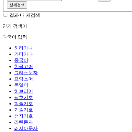
상세검색
결과 내 재검색
인기 검색어
다국어 입력
히라가나
가타카나
중국어
한글고어
그리스문자
프랑스어
독일어
히브리어
괄호기호
학술기호
기술기호
첨자기호
라틴문자
러시아문자