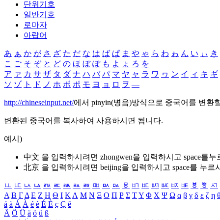
단위기호
일반기호
로마자
아랍어
あ
ぁ
か
が
さ
ざ
た
だ
な
は
ば
ぱ
ま
や
ゃ
ら
わ
ゎ
ん
い
ぃ
き
こ
ご
そ
ぞ
と
ど
の
ほ
ぼ
ぽ
も
よ
ょ
ろ
を
ア
ァ
カ
サ
ザ
タ
ダ
ナ
ハ
バ
パ
マ
ヤ
ャ
ラ
ワ
ヮ
ン
イ
ィ
キ
ギ
ソ
ゾ
ト
ド
ノ
ホ
ボ
ポ
モ
ヨ
ョ
ロ
ヲ
―
http://chineseinput.net/
에서 pinyin(병음)방식으로 중국어를 변환
변환된 중국어를 복사하여 사용하시면 됩니다.
예시)
中文 을 입력하시려면
zhongwen
을 입력하시고 space를
北京 을 입력하시려면
beijing
을 입력하시고 space를 누르
ㅥ
ㅦ
ㅧ
ㅨ
ㅩ
ㅪ
ㅫ
ㅬ
ㅭ
ㅮ
ㅯ
ㅰ
ㅱ
ㅲ
ㅳ
ㅴ
ㅵ
ㅶ
ㅷ
ㅸ
ㅹ
ㅺ
Α
Β
Γ
Δ
Ε
Ζ
Η
Θ
Ι
Κ
Λ
Μ
Ν
Ξ
Ο
Π
Ρ
Σ
Τ
Υ
Φ
Χ
Ψ
Ω
α
β
γ
δ
ε
ζ
η
á
à
Á
À
é
è
É
È
ç
Ç
ê
Ä
Ö
Ü
ä
ö
ü
ß