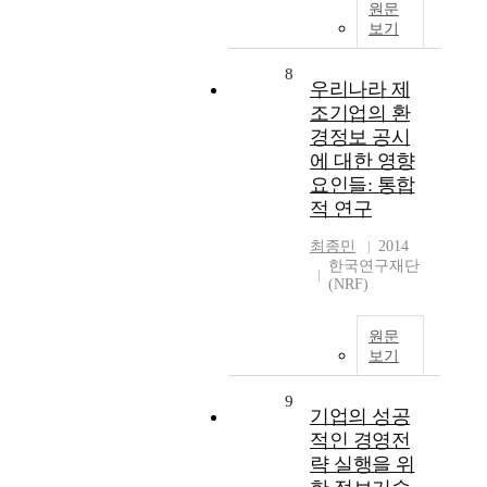
원문
보기
8
우리나라 제
조기업의 환
경정보 공시
에 대한 영향
요인들: 통합
적 연구
최종민
2014
한국연구재단
(NRF)
원문
보기
9
기업의 성공
적인 경영전
략 실행을 위