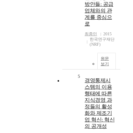
방안들: 공급
업체와의 관
계를 중심으
로
최종민
2015
한국연구재단
(NRF)
원문
보기
5
경영통제시
스템의 이용
행태에 따른
지식경영 과
정들의 활성
화와 제조기
업 혁신: 혁신
의 공개성