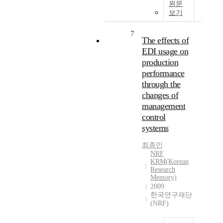
원문
보기
7
The effects of
EDI usage on
production
performance
through the
changes of
management
control
systems
최종민
NRF
KRM(Korean
Research
Memory)
2009
한국연구재단
(NRF)