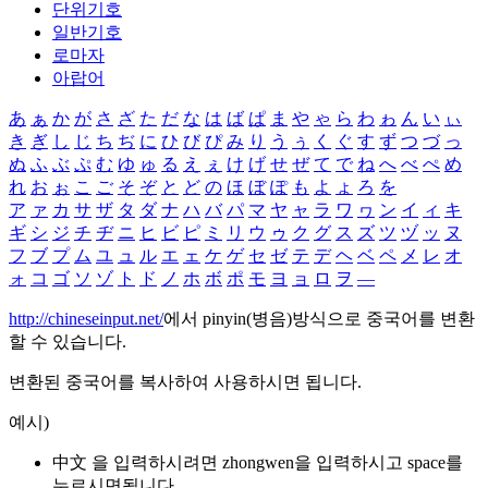
단위기호
일반기호
로마자
아랍어
あ
ぁ
か
が
さ
ざ
た
だ
な
は
ば
ぱ
ま
や
ゃ
ら
わ
ゎ
ん
い
ぃ
き
ぎ
し
じ
ち
ぢ
に
ひ
び
ぴ
み
り
う
ぅ
く
ぐ
す
ず
つ
づ
っ
ぬ
ふ
ぶ
ぷ
む
ゆ
ゅ
る
え
ぇ
け
げ
せ
ぜ
て
で
ね
へ
べ
ぺ
め
れ
お
ぉ
こ
ご
そ
ぞ
と
ど
の
ほ
ぼ
ぽ
も
よ
ょ
ろ
を
ア
ァ
カ
サ
ザ
タ
ダ
ナ
ハ
バ
パ
マ
ヤ
ャ
ラ
ワ
ヮ
ン
イ
ィ
キ
ギ
シ
ジ
チ
ヂ
ニ
ヒ
ビ
ピ
ミ
リ
ウ
ゥ
ク
グ
ス
ズ
ツ
ヅ
ッ
ヌ
フ
ブ
プ
ム
ユ
ュ
ル
エ
ェ
ケ
ゲ
セ
ゼ
テ
デ
ヘ
ベ
ペ
メ
レ
オ
ォ
コ
ゴ
ソ
ゾ
ト
ド
ノ
ホ
ボ
ポ
モ
ヨ
ョ
ロ
ヲ
―
http://chineseinput.net/
에서 pinyin(병음)방식으로 중국어를 변환
할 수 있습니다.
변환된 중국어를 복사하여 사용하시면 됩니다.
예시)
中文 을 입력하시려면
zhongwen
을 입력하시고 space를
누르시면됩니다.