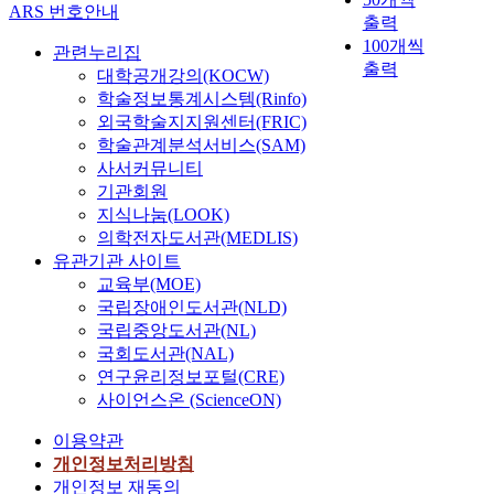
ARS 번호안내
출력
100개씩
관련누리집
출력
대학공개강의(KOCW)
학술정보통계시스템(Rinfo)
외국학술지지원센터(FRIC)
학술관계분석서비스(SAM)
사서커뮤니티
기관회원
지식나눔(LOOK)
의학전자도서관(MEDLIS)
유관기관 사이트
교육부(MOE)
국립장애인도서관(NLD)
국립중앙도서관(NL)
국회도서관(NAL)
연구윤리정보포털(CRE)
사이언스온 (ScienceON)
이용약관
개인정보처리방침
개인정보 재동의