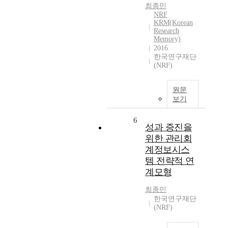
최종민
NRF
KRM(Korean
Research
Memory)
2016
한국연구재단
(NRF)
원문
보기
6
성과 증진을
위한 관리회
계정보시스
템 전략적 연
계모형
최종민
한국연구재단
(NRF)