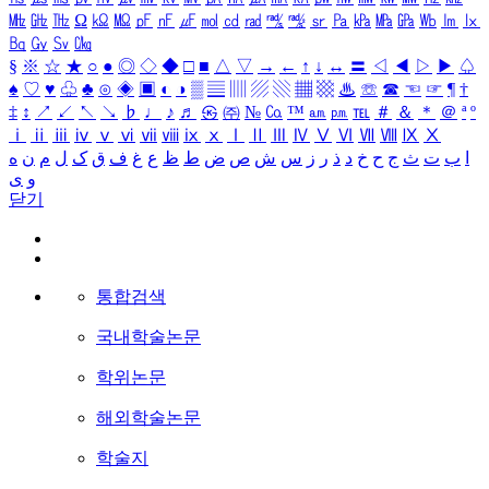
㎒
㎓
㎔
Ω
㏀
㏁
㎊
㎋
㎌
㏖
㏅
㎭
㎮
㎯
㏛
㎩
㎪
㎫
㎬
㏝
㏐
㏓
㏃
㏉
㏜
㏆
§
※
☆
★
○
●
◎
◇
◆
□
■
△
▽
→
←
↑
↓
↔
〓
◁
◀
▷
▶
♤
♠
♡
♥
♧
♣
⊙
◈
▣
◐
◑
▒
▤
▥
▨
▧
▦
▩
♨
☏
☎
☜
☞
¶
†
‡
↕
↗
↙
↖
↘
♭
♩
♪
♬
㉿
㈜
№
㏇
™
㏂
㏘
℡
＃
＆
＊
＠
ª
º
ⅰ
ⅱ
ⅲ
ⅳ
ⅴ
ⅵ
ⅶ
ⅷ
ⅸ
ⅹ
Ⅰ
Ⅱ
Ⅲ
Ⅳ
Ⅴ
Ⅵ
Ⅶ
Ⅷ
Ⅸ
Ⅹ
ا
ب
ت
ث
ج
ح
خ
د
ذ
ر
ز
س
ش
ص
ض
ط
ظ
ع
غ
ف
ق
ک
ل
م
ن
ه
و
ی
닫기
통합검색
국내학술논문
학위논문
해외학술논문
학술지