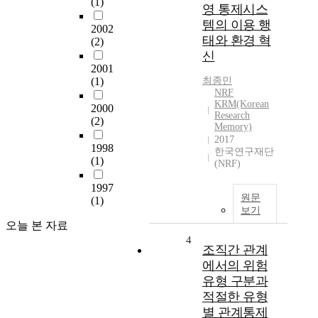
(1)
영 통제시스
템의 이용 행
2002
태와 환경 혁
(2)
신
2001
(1)
최종민
NRF
KRM(Korean
2000
Research
(2)
Memory)
2017
1998
한국연구재단
(1)
(NRF)
1997
원문
(1)
보기
오늘 본 자료
4
조직간 관계
에서의 위험
유형 구분과
적절한 유형
별 관계통제