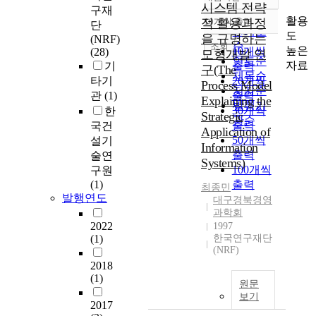
정확도
시스템 전략
구재
순
활용
적 활용과정
10개씩 출력
단
내림차순
인기도
도
을 규명하는
(NRF)
순
조회
높은
10개씩
(28)
모형개발 연
연도순
자료
기
출력
구(The
제목순
타기
20개씩
Process Model
저자순
관
(1)
출력
Explaining the
발행기
30개씩
한
Strategic
관순
출력
국건
Application of
50개씩
설기
Information
출력
술연
Systems)
100개씩
구원
(1)
출력
최종민
발행연도
대구경북경영
과학회
2022
1997
(1)
한국연구재단
(NRF)
2018
(1)
원문
보기
2017