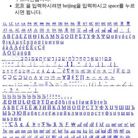
北京 을 입력하시려면
beijing
을 입력하시고 space를 누르
시면 됩니다.
ㅥ
ㅦ
ㅧ
ㅨ
ㅩ
ㅪ
ㅫ
ㅬ
ㅭ
ㅮ
ㅯ
ㅰ
ㅱ
ㅲ
ㅳ
ㅴ
ㅵ
ㅶ
ㅷ
ㅸ
ㅹ
ㅺ
ㅻ
ㅼ
ㅽ
ㅾ
ㅿ
ㆀ
ㆁ
ㆂ
ㆃ
ㆄ
ㆅ
ㆆ
ㆇ
ㆈ
ㆉ
ㆊ
ㆋ
ㆌ
ㆍ
ㆎ
Α
Β
Γ
Δ
Ε
Ζ
Η
Θ
Ι
Κ
Λ
Μ
Ν
Ξ
Ο
Π
Ρ
Σ
Τ
Υ
Φ
Χ
Ψ
Ω
α
β
γ
δ
ε
ζ
η
θ
ι
κ
λ
μ
ν
ξ
ο
π
ρ
σ
τ
υ
φ
χ
ψ
ω
á
à
Á
À
é
è
É
È
ç
Ç
ê
Ä
Ö
Ü
ä
ö
ü
ß
ְ
ֳ
ֲ
ֱ
ָ
ַ
ֵ
ֶ
ִ
ֹ
ּ
ֻ
ׂ
ׁ
ּ
ב
ה
נ
מ
צ
ת
ץ
ש
ד
ג
כ
ע
י
ח
ל
ך
ף
ק
ר
א
ט
ו
ן
ם
פ
‘
’
“
”
〔
〕
〈
〉
「
」
『
』
【
】
＂
（
）
［
］
｛
｝
±
×
÷
≠
≤
≥
∞
∴
♂
♀
∠
⊥
⌒
∂
∇
≡
≒
≪
≫
√
∽
∝
∵
∫
∬
∈
∋
⊆
⊇
⊂
⊃
∪
∩
∧
∨
￢
⇒
⇔
∀
∃
∮
∑
∏
＋
－
＜
＝
＞
、
。
·
‥
…
¨
〃
―
∥
＼
∼
´
～
ˇ
˘
˝
˚
˙
¸
˛
¡
¿
ː
！
＇
，
．
／
：
；
？
＾
＿
｀
｜
½
⅓
⅔
¼
¾
⅛
⅜
⅝
⅞
¹
²
³
⁴
ⁿ
₁
₂
₃
₄
Æ
Ð
Ħ
Ĳ
Ł
Ø
Œ
Þ
Ŧ
Ŋ
æ
đ
ð
ħ
ı
ĳ
ĸ
ŀ
ł
ø
œ
ß
þ
ŧ
ŋ
ŉ
А
Б
В
Г
Д
Е
Ё
Ж
З
И
Й
К
Л
М
Н
О
П
Р
С
Т
У
Ф
Х
Ц
Ч
Ш
Щ
Ъ
Ы
Ь
Э
Ю
Я
а
б
в
г
д
е
ё
ж
з
и
й
к
л
м
н
о
п
р
с
т
у
ф
х
ц
ч
ш
щ
ъ
ы
ь
э
ю
я
′
″
℃
Å
￠
￡
￥
¤
℉
‰
＄
％
Ｆ
￦
㎕
㎖
㎗
ℓ
㎘
㏄
㎣
㎤
㎥
㎦
㎙
㎚
㎛
㎜
㎝
㎞
㎟
㎠
㎡
㎢
㏊
㎍
㎎
㎏
㏏
㎈
㎉
㏈
㎧
㎨
㎰
㎱
㎲
㎳
㎴
㎵
㎶
㎷
㎸
㎹
㎀
㎁
㎂
㎃
㎄
㎺
㎻
㎽
㎾
㎿
㎐
㎑