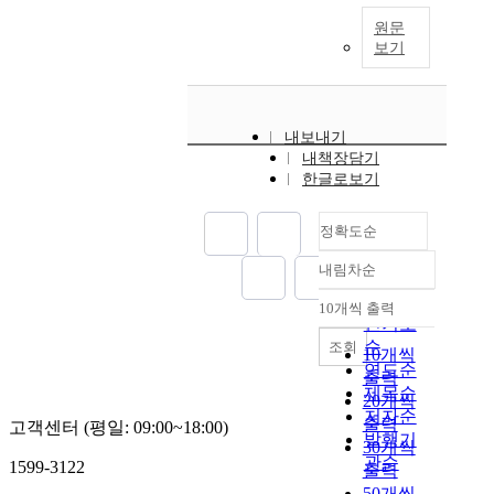
원문
보기
내보내기
내책장담기
한글로보기
정확도순
내림차순
정확도
순
10개씩 출력
내림차순
인기도
순
조회
10개씩
연도순
출력
제목순
20개씩
저자순
출력
고객센터 (평일: 09:00~18:00)
발행기
30개씩
관순
1599-3122
출력
50개씩