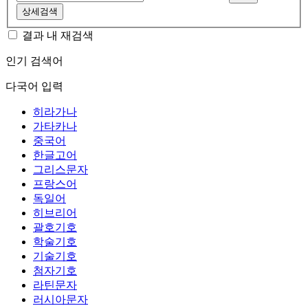
상세검색
결과 내 재검색
인기 검색어
다국어 입력
히라가나
가타카나
중국어
한글고어
그리스문자
프랑스어
독일어
히브리어
괄호기호
학술기호
기술기호
첨자기호
라틴문자
러시아문자