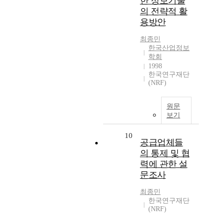
한 정보기술
의 전략적 활
용방안
최종민
한국산업정보
학회
1998
한국연구재단
(NRF)
원문
보기
10
공급업체들
의 통제 및 협
력에 관한 설
문조사
최종민
한국연구재단
(NRF)