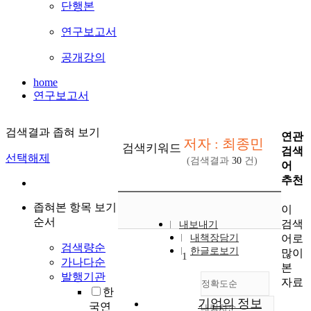
단행본
연구보고서
공개강의
home
연구보고서
검색결과 좁혀 보기
연관
저자 : 최종민
검색키워드
검색
선택해제
(검색결과
30
건)
어
추천
좁혀본 항목 보기
이
순서
검색
내보내기
어로
내책장담기
검색량순
한글로보기
많이
1
가나다순
본
발행기관
자료
정확도순
한
기업의 정보
국연
내림차순