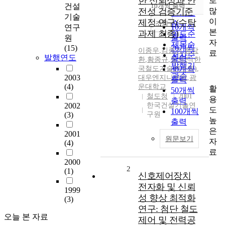
한 신뢰성과 안
로
순
건설
10개씩 출력
내림차순
많
전성 검증기준
인기도
기술
이
제정 연구(수탁
순
조회
10개씩
연구
본
과제 최종)
연도순
출력
원
자
제목순
(15)
20개씩
이종우
,
김종기
,
류상
료
저자순
발행연도
출력
환
,
황종규
,
정의진(한
발행기
국철도기술연구원)
30개씩
,
관순
2003
대우엔지니어링
,
광
출력
(4)
운대학교
활
50개씩
철도청
2001
용
출력
2002
한국건설기술연
도
100개씩
(3)
구원
높
출력
은
2001
원문보기
자
(4)
료
2000
2
(1)
신호제어장치
전자화 및 신뢰
1999
성 향상 최적화
(3)
연구: 첨단 철도
오늘 본 자료
제어 및 전력공