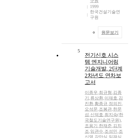
구원
1999
한국건설기술연
구원
원문보기
5
전기신호 시스
템 엔지니어링
기술개발, 2단계
2차년도 연차보
고서
이종우
,
최규형
,
김종
기
,
류상환
,
이재호
,
김
진환
,
황종규
,
정의진
,
오석문
,
조봉관
,
한문
섭
,
신덕호
,
최지숙(한
국철도기술연구원)
,
조용기
,
한재준
,
김치
조
,
임관수
,
조성민
,
조
신영
,
강만식
,
임재식
,