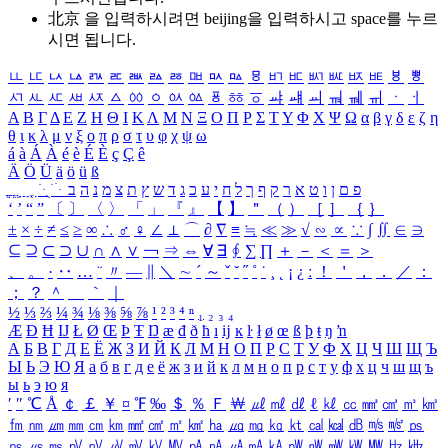
北京 을 입력하시려면
beijing
을 입력하시고 space를 누르
시면 됩니다.
ㅥ
ㅦ
ㅧ
ㅨ
ㅩ
ㅪ
ㅫ
ㅬ
ㅭ
ㅮ
ㅯ
ㅰ
ㅱ
ㅲ
ㅳ
ㅴ
ㅵ
ㅶ
ㅷ
ㅸ
ㅹ
ㅺ
ㅻ
ㅼ
ㅽ
ㅾ
ㅿ
ㆀ
ㆁ
ㆂ
ㆃ
ㆄ
ㆅ
ㆆ
ㆇ
ㆈ
ㆉ
ㆊ
ㆋ
ㆌ
ㆍ
ㆎ
Α
Β
Γ
Δ
Ε
Ζ
Η
Θ
Ι
Κ
Λ
Μ
Ν
Ξ
Ο
Π
Ρ
Σ
Τ
Υ
Φ
Χ
Ψ
Ω
α
β
γ
δ
ε
ζ
η
θ
ι
κ
λ
μ
ν
ξ
ο
π
ρ
σ
τ
υ
φ
χ
ψ
ω
á
à
Á
À
é
è
É
È
ç
Ç
ê
Ä
Ö
Ü
ä
ö
ü
ß
ְ
ֳ
ֲ
ֱ
ָ
ַ
ֵ
ֶ
ִ
ֹ
ּ
ֻ
ׂ
ׁ
ּ
ב
ה
נ
מ
צ
ת
ץ
ש
ד
ג
כ
ע
י
ח
ל
ך
ף
ק
ר
א
ט
ו
ן
ם
פ
‘
’
“
”
〔
〕
〈
〉
「
」
『
』
【
】
＂
（
）
［
］
｛
｝
±
×
÷
≠
≤
≥
∞
∴
♂
♀
∠
⊥
⌒
∂
∇
≡
≒
≪
≫
√
∽
∝
∵
∫
∬
∈
∋
⊆
⊇
⊂
⊃
∪
∩
∧
∨
￢
⇒
⇔
∀
∃
∮
∑
∏
＋
－
＜
＝
＞
、
。
·
‥
…
¨
〃
―
∥
＼
∼
´
～
ˇ
˘
˝
˚
˙
¸
˛
¡
¿
ː
！
＇
，
．
／
：
；
？
＾
＿
｀
｜
½
⅓
⅔
¼
¾
⅛
⅜
⅝
⅞
¹
²
³
⁴
ⁿ
₁
₂
₃
₄
Æ
Ð
Ħ
Ĳ
Ł
Ø
Œ
Þ
Ŧ
Ŋ
æ
đ
ð
ħ
ı
ĳ
ĸ
ŀ
ł
ø
œ
ß
þ
ŧ
ŋ
ŉ
А
Б
В
Г
Д
Е
Ё
Ж
З
И
Й
К
Л
М
Н
О
П
Р
С
Т
У
Ф
Х
Ц
Ч
Ш
Щ
Ъ
Ы
Ь
Э
Ю
Я
а
б
в
г
д
е
ё
ж
з
и
й
к
л
м
н
о
п
р
с
т
у
ф
х
ц
ч
ш
щ
ъ
ы
ь
э
ю
я
′
″
℃
Å
￠
￡
￥
¤
℉
‰
＄
％
Ｆ
￦
㎕
㎖
㎗
ℓ
㎘
㏄
㎣
㎤
㎥
㎦
㎙
㎚
㎛
㎜
㎝
㎞
㎟
㎠
㎡
㎢
㏊
㎍
㎎
㎏
㏏
㎈
㎉
㏈
㎧
㎨
㎰
㎱
㎲
㎳
㎴
㎵
㎶
㎷
㎸
㎹
㎀
㎁
㎂
㎃
㎄
㎺
㎻
㎽
㎾
㎿
㎐
㎑