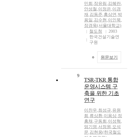
민희
,
장유림
,
김혜란
,
안성철
,
이정은
,
이경
재
,
김동준
,
홍상연
,
박
용일
,
김수현
,
이인묵
,
장경욱(서울대학교)
철도청
2003
한국건설기술연
구원
원문보기
9
TSR-TKR 통합
운영시스템 구
축을 위한 기초
연구
이찬우
,
최성규
,
유원
희
,
류상환
,
이용상
,
정
흥채
,
구동회
,
이성혁
,
엄기영
,
서정원
,
오석
문
,
김현웅(한국철도