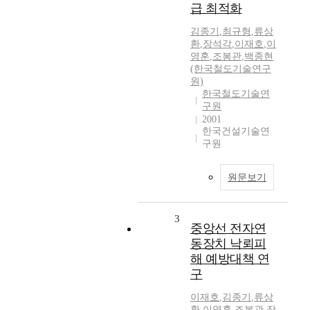
급 최적화
김종기
,
최규형
,
류상
환
,
장석각
,
이재호
,
이
영훈
,
조봉관
,
백종현
(한국철도기술연구
원)
한국철도기술연
구원
2001
한국건설기술연
구원
원문보기
3
중앙선 전자연
동장치 낙뢰피
해 예방대책 연
구
이재호
,
김종기
,
류상
환
,
이영훈
,
조봉관
,
장