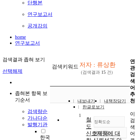
단행본
연구보고서
공개강의
home
연구보고서
검색결과 좁혀 보기
연
저자 : 류상환
검색키워드
관
선택해제
(검색결과
15
건)
검
색
어
좁혀본 항목 보
추
기순서
천
내보내기
내책장담기
한글로보기
검색량순
이
1
가나다순
철
검
정확도순
발행기관
도
색
신호제품에 대
내림차순
어
정확도
한국