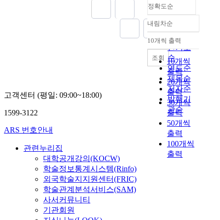
정확도순
내림차순
정확도
순
10개씩 출력
내림차순
인기도
순
조회
10개씩
연도순
출력
제목순
20개씩
저자순
출력
고객센터 (평일: 09:00~18:00)
발행기
30개씩
관순
1599-3122
출력
50개씩
ARS 번호안내
출력
100개씩
관련누리집
출력
대학공개강의(KOCW)
학술정보통계시스템(Rinfo)
외국학술지지원센터(FRIC)
학술관계분석서비스(SAM)
사서커뮤니티
기관회원