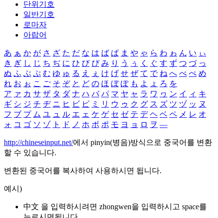
단위기호
일반기호
로마자
아랍어
あ
ぁ
か
が
さ
ざ
た
だ
な
は
ば
ぱ
ま
や
ゃ
ら
わ
ゎ
ん
い
ぃ
き
ぎ
し
じ
ち
ぢ
に
ひ
び
ぴ
み
り
う
ぅ
く
ぐ
す
ず
つ
づ
っ
ぬ
ふ
ぶ
ぷ
む
ゆ
ゅ
る
え
ぇ
け
げ
せ
ぜ
て
で
ね
へ
べ
ぺ
め
れ
お
ぉ
こ
ご
そ
ぞ
と
ど
の
ほ
ぼ
ぽ
も
よ
ょ
ろ
を
ア
ァ
カ
サ
ザ
タ
ダ
ナ
ハ
バ
パ
マ
ヤ
ャ
ラ
ワ
ヮ
ン
イ
ィ
キ
ギ
シ
ジ
チ
ヂ
ニ
ヒ
ビ
ピ
ミ
リ
ウ
ゥ
ク
グ
ス
ズ
ツ
ヅ
ッ
ヌ
フ
ブ
プ
ム
ユ
ュ
ル
エ
ェ
ケ
ゲ
セ
ゼ
テ
デ
ヘ
ベ
ペ
メ
レ
オ
ォ
コ
ゴ
ソ
ゾ
ト
ド
ノ
ホ
ボ
ポ
モ
ヨ
ョ
ロ
ヲ
―
http://chineseinput.net/
에서 pinyin(병음)방식으로 중국어를 변환
할 수 있습니다.
변환된 중국어를 복사하여 사용하시면 됩니다.
예시)
中文 을 입력하시려면
zhongwen
을 입력하시고 space를
누르시면됩니다.