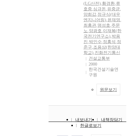
(LG산전)
,
황경환
,
류
호중
,
심규돈
,
유중균
,
양희갑
,
정규식(대우
엔지니어링)
,
윤재영
,
최홍관
,
명성호
,
주문
노
,
양광호
,
이재복(한
국전기연구소)
,
박용
진
,
박인수
,
정홍석
,
정
준구
,
조용상(한양대
학교)
,
진화전기통신
건설교통부
2000
한국건설기술연
구원
원문보기
내보내기
내책장담기
한글로보기