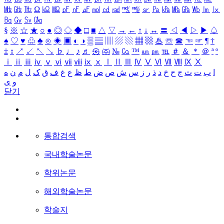
㎒
㎓
㎔
Ω
㏀
㏁
㎊
㎋
㎌
㏖
㏅
㎭
㎮
㎯
㏛
㎩
㎪
㎫
㎬
㏝
㏐
㏓
㏃
㏉
㏜
㏆
§
※
☆
★
○
●
◎
◇
◆
□
■
△
▽
→
←
↑
↓
↔
〓
◁
◀
▷
▶
♤
♠
♡
♥
♧
♣
⊙
◈
▣
◐
◑
▒
▤
▥
▨
▧
▦
▩
♨
☏
☎
☜
☞
¶
†
‡
↕
↗
↙
↖
↘
♭
♩
♪
♬
㉿
㈜
№
㏇
™
㏂
㏘
℡
＃
＆
＊
＠
ª
º
ⅰ
ⅱ
ⅲ
ⅳ
ⅴ
ⅵ
ⅶ
ⅷ
ⅸ
ⅹ
Ⅰ
Ⅱ
Ⅲ
Ⅳ
Ⅴ
Ⅵ
Ⅶ
Ⅷ
Ⅸ
Ⅹ
ا
ب
ت
ث
ج
ح
خ
د
ذ
ر
ز
س
ش
ص
ض
ط
ظ
ع
غ
ف
ق
ک
ل
م
ن
ه
و
ی
닫기
통합검색
국내학술논문
학위논문
해외학술논문
학술지