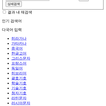
상세검색
결과 내 재검색
인기 검색어
다국어 입력
히라가나
가타카나
중국어
한글고어
그리스문자
프랑스어
독일어
히브리어
괄호기호
학술기호
기술기호
첨자기호
라틴문자
러시아문자