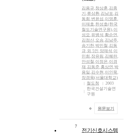
김용규
,
창상훈
,
김종
기
,
류상환
,
김남포
,
김
동희
,
변윤섭
,
이영훈
,
이재호
,
한성호(한국
철도기술연구원)
,
이
성모
,
유병석
,
황순연
,
김점산
,
오승
,
김남주
,
송기한
,
박민철
,
김동
규
,
외
,
5인
,
양재석
,
이
민희
,
장유림
,
김혜란
,
안성철
,
이정은
,
이경
재
,
김동준
,
홍상연
,
박
용일
,
김수현
,
이인묵
,
장경욱(서울대학교)
철도청
2003
한국건설기술연
구원
원문보기
7
전기신호시스템