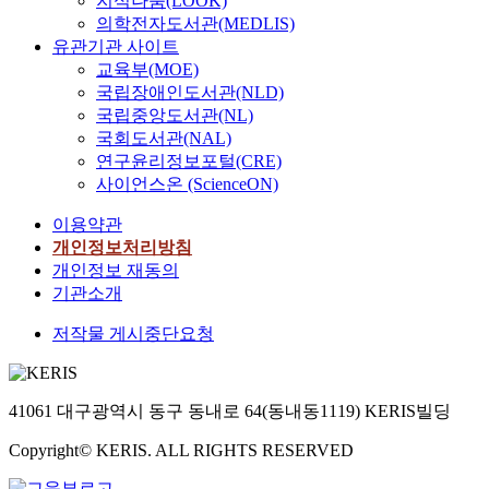
지식나눔(LOOK)
의학전자도서관(MEDLIS)
유관기관 사이트
교육부(MOE)
국립장애인도서관(NLD)
국립중앙도서관(NL)
국회도서관(NAL)
연구윤리정보포털(CRE)
사이언스온 (ScienceON)
이용약관
개인정보처리방침
개인정보 재동의
기관소개
저작물 게시중단요청
41061 대구광역시 동구 동내로 64(동내동1119) KERIS빌딩
Copyright© KERIS. ALL RIGHTS RESERVED