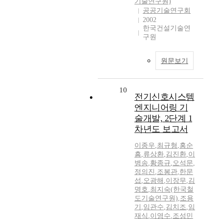
기술연구원)
공공기술연구회
2002
한국건설기술연
구원
원문보기
10
전기신호시스템
엔지니어링 기
술개발, 2단계 1
차년도 보고서
이종우
,
최규형
,
홍순
흠
,
류상환
,
김진환
,
이
병송
,
황종규
,
오석문
,
정의진
,
조봉관
,
한문
섭
,
오광해
,
이장무
,
김
명호
,
최지숙(한국철
도기술연구원)
,
조용
기
,
임관수
,
김치조
,
임
재식
,
이영수
,
조성민