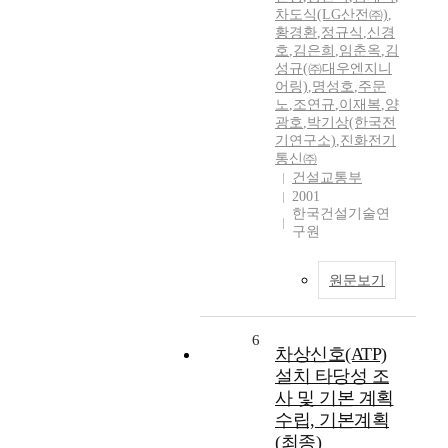
차도식(LG산전㈜)
,
황경환
,
정규식
,
신경
호
,
김은희
,
임춘옥
,
김
성규(㈜대우엔지니
어링)
,
명성호
,
주문
노
,
조연규
,
이재복
,
양
광호
,
박기상(한국전
기연구소)
,
진화전기
통신㈜
건설교통부
2001
한국건설기술연
구원
원문보기
6
차상신호(ATP)
설치 타당성 조
사 및 기본 계획
수립, 기본계획
(최종)