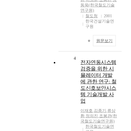
동욱(한국철도기술
연구원)
철도청
2001
한국건설기술연
구원
원문보기
4
전자연동시스템
검증을 위한 시
뮬레이터 개발
에 관한 연구: 철
도신호보안시스
템 기술개발 사
업
이재호
,
김종기
,
류상
환
,
정의진
,
조봉관(한
국철도기술연구원)
한국철도기술연