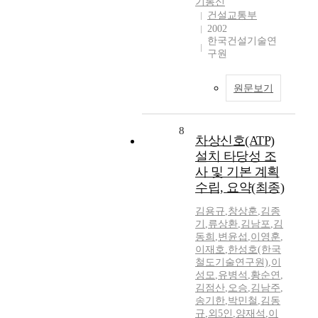
기통신
건설교통부
2002
한국건설기술연
구원
원문보기
8
차상신호(ATP)
설치 타당성 조
사 및 기본 계획
수립, 요약(최종)
김용규
,
창상훈
,
김종
기
,
류상환
,
김남포
,
김
동희
,
변윤섭
,
이영훈
,
이재호
,
한성호(한국
철도기술연구원)
,
이
성모
,
유병석
,
황순연
,
김점산
,
오승
,
김남주
,
송기한
,
박민철
,
김동
규
,
외5인
,
양재석
,
이