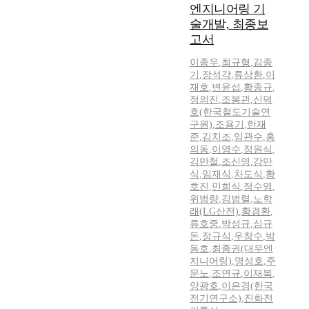
엔지니어링 기
술개발, 최종보
고서
이종우
,
최규형
,
김종
기
,
장석각
,
류상환
,
이
재호
,
변윤섭
,
황종규
,
정의진
,
조봉관
,
신덕
호(한국철도기술연
구원)
,
조용기
,
한재
준
,
김치조
,
임관수
,
홍
의동
,
이영수
,
정원식
,
김만철
,
조신영
,
강만
식
,
임재식
,
차도식
,
황
호진
,
민희식
,
정수영
,
위범량
,
김범렬
,
노학
래(LG산전)
,
황경환
,
류호중
,
박성규
,
심규
돈
,
정규식
,
우창수
,
박
동호
,
최종권(대우엔
지니어링)
,
명성호
,
주
문노
,
조연규
,
이재복
,
양광호
,
이은경(한국
전기연구소)
,
진화전